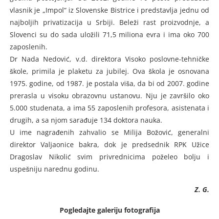
vlasnik je „Impol“ iz Slovenske Bistrice i predstavlja jednu od
najboljih privatizacija u Srbiji. Beleži rast proizvodnje, a
Slovenci su do sada uložili 71,5 miliona evra i ima oko 700
zaposlenih.
Dr Nada Nedović, v.d. direktora Visoko poslovne-tehničke
škole, primila je plaketu za jubilej. Ova škola je osnovana
1975. godine, od 1987. je postala viša, da bi od 2007. godine
prerasla u visoku obrazovnu ustanovu. Nju je završilo oko
5.000 studenata, a ima 55 zaposlenih profesora, asistenata i
drugih, a sa njom sarađuje 134 doktora nauka.
U ime nagrađenih zahvalio se Milija Božović, generalni
direktor Valjaonice bakra, dok je predsednik RPK Užice
Dragoslav Nikolić svim privrednicima poželeo bolju i
uspešniju narednu godinu.
Z. G.
Pogledajte galeriju fotografija