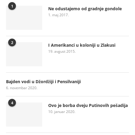
1
Ne odustajemo od gradnje gondole
1. maj 2017.
2
I Amerikanci u koloniji u Zlakusi
19. avgust 2015.
Bajden vodi u Džordžiji i Pensilvaniji
6. novembar 2020.
4
Ovo je borba dveju Putinovih pešadija
10. januar 2020.