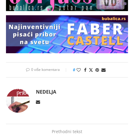
0 više komentara
0
NEDELJA
Prethodni tekst