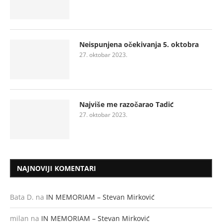
Neispunjena očekivanja 5. oktobra
27. oktobar 2023.
Najviše me razočarao Tadić
27. oktobar 2023.
NAJNOVIJI KOMENTARI
Bata D.
na
IN MEMORIAM – Stevan Mirković
milan
na
IN MEMORIAM – Stevan Mirković