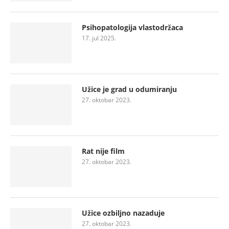
Psihopatologija vlastodržaca
17. jul 2025.
Užice je grad u odumiranju
27. oktobar 2023.
Rat nije film
27. oktobar 2023.
Užice ozbiljno nazaduje
27. oktobar 2023.