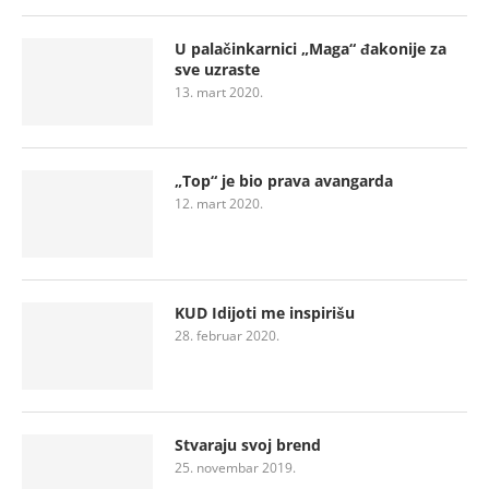
U palačinkarnici „Maga“ đakonije za
sve uzraste
13. mart 2020.
„Top“ je bio prava avangarda
12. mart 2020.
KUD Idijoti me inspirišu
28. februar 2020.
Stvaraju svoj brend
25. novembar 2019.