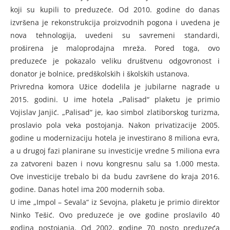
koji su kupili to preduzeće. Od 2010. godine do danas
izvršena je rekonstrukcija proizvodnih pogona i uvedena je
nova tehnologija, uvedeni su savremeni standardi,
proširena je maloprodajna mreža. Pored toga, ovo
preduzeće je pokazalo veliku društvenu odgovronost i
donator je bolnice, predškolskih i školskih ustanova.
Privredna komora Užice dodelila je jubilarne nagrade u
2015. godini. U ime hotela „Palisad“ plaketu je primio
Vojislav Janjić. „Palisad“ je, kao simbol zlatiborskog turizma,
proslavio pola veka postojanja. Nakon privatizacije 2005.
godine u modernizaciju hotela je investirano 8 miliona evra,
a u drugoj fazi planirane su investicije vredne 5 miliona evra
za zatvoreni bazen i novu kongresnu salu sa 1.000 mesta.
Ove investicije trebalo bi da budu završene do kraja 2016.
godine. Danas hotel ima 200 modernih soba.
U ime „Impol – Sevala“ iz Sevojna, plaketu je primio direktor
Ninko Tešić. Ovo preduzeće je ove godine proslavilo 40
godina postojanja. Od 2002. godine 70 posto preduzeća