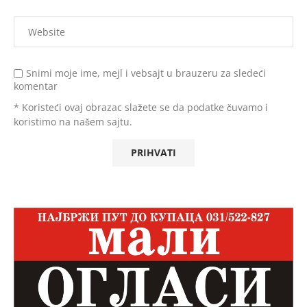
Snimi moje ime, mejl i vebsajt u brauzeru za sledeći
komentar
* Koristeći ovaj obrazac slažete se da podatke čuvamo i
koristimo na našem sajtu.