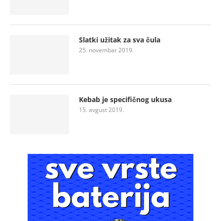
Slatki užitak za sva čula
25. novembar 2019.
Kebab je specifičnog ukusa
15. avgust 2019.