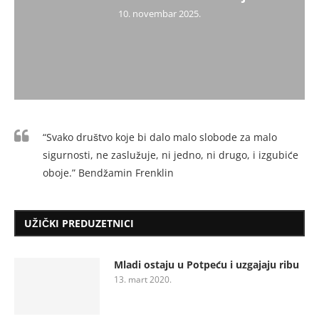
10. novembar 2025.
“Svako društvo koje bi dalo malo slobode za malo
sigurnosti, ne zaslužuje, ni jedno, ni drugo, i izgubiće
oboje.” Bendžamin Frenklin
UŽIČKI PREDUZETNICI
Mladi ostaju u Potpeću i uzgajaju ribu
13. mart 2020.