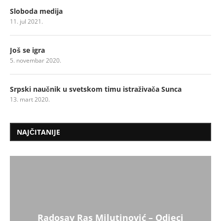
Sloboda medija
11. jul 2021.
Još se igra
5. novembar 2020.
Srpski naučnik u svetskom timu istraživača Sunca
13. mart 2020.
NAJČITANIJE
Radosav Ras Milutinović – Odjeci