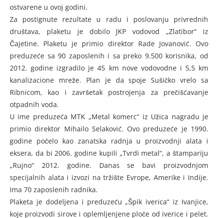
ostvarene u ovoj godini.
Za postignute rezultate u radu i poslovanju privrednih
društava, plaketu je dobilo JKP vodovod „Zlatibor“ iz
Čajetine. Plaketu je primio direktor Rade Jovanović. Ovo
preduzeće sa 90 zaposlenih i sa preko 9.500 korisnika, od
2012. godine izgradilo je 45 km nove vodovodne i 5,5 km
kanalizacione mreže. Plan je da spoje Sušičko vrelo sa
Ribnicom, kao i završetak postrojenja za prečišćavanje
otpadnih voda.
U ime preduzeća MTK „Metal komerc“ iz Užica nagradu je
primio direktor Mihailo Selaković. Ovo preduzeće je 1990.
godine počelo kao zanatska radnja u proizvodnji alata i
eksera, da bi 2006. godine kupili „Tvrdi metal“, a štampariju
„Rujno“ 2012. godine. Danas se bavi proizvodnjom
specijalnih alata i izvozi na tržište Evrope, Amerike i Indije.
Ima 70 zaposlenih radnika.
Plaketa je dodeljena i preduzeću „Špik iverica“ iz Ivanjice,
koje proizvodi sirove i oplemljenjene ploče od iverice i pelet.