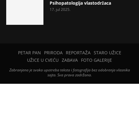
Psihopatologija vlastodržaca
17. jul 2025.
PETAR PAN
PRIRODA
REPORTAŽA
STARO UŽICE
UŽICE U CVEĆU
ZABAVA
FOTO GALERIJE
Zabranjena je svaka upotreba teksta i fotografija bez odobrenja vlasnika
sajta. Sva prava zadržana.