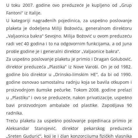
U toku 2007. godine ovo preduzeće je kupljeno od „Grup
Fantoni“ iz Italije.
U kategoriji nagrađenih pojedinica, za uspešno poslovanje
plaketa je dodeljena Miliji Božoviću, generalnom direktoru
„Valjaonica bakra“ Sevojno. Milija Božović u ovom preduzeću
radi već 40 godina i to na odgovornim funkcijama, a od juna
prošle godine je i generalni direktor „Valjaonice bakra“.
Za uspešno poslovanje plaketu je primio i Dragan Golubović,
direktor preduzeća „Plastika“ iz Nove Varoši. On je od 1982.
godine bio direktor u „Drinsko-limskim HE“, da bi od 1990.
godine osnovao samostalnu radnju koja se bavila otkupom i
proizvodnjom šumske pečurke. Tokom 2008. godine prelazi
u „Plastiku“ i ovo se preduzeće, nakon privatizacije, uspešno
bavi proizvodnjom ambalaže od plastike. Zapošljava 90
radnika.
Treću plaketu za uspešno poslovanje pojedinaca primio je
Aleksandar Stanojević, direktor pekarskog preduzeća
„Sreten Gudurić“, koji je i član konzorcijuma fizičkih vlasnika