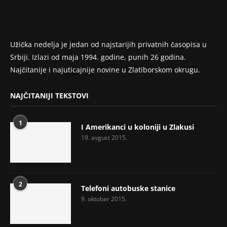
Užička nedelja je jedan od najstarijih privatnih časopisa u
Srbiji. Izlazi od maja 1994. godine, punih 26 godina.
Najčitanije i najuticajnije novine u Zlatiborskom okrugu.
NAJČITANIJI TEKSTOVI
1
I Amerikanci u koloniji u Zlakusi
19. avgust 2015.
2
Telefoni autobuske stanice
9. oktobar 2015.