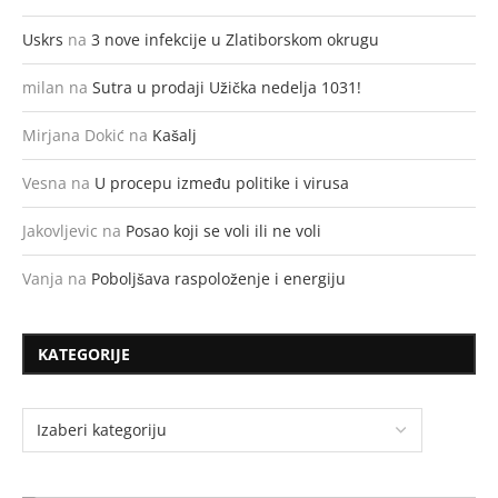
Uskrs
na
3 nove infekcije u Zlatiborskom okrugu
milan
na
Sutra u prodaji Užička nedelja 1031!
Mirjana Dokić
na
Kašalj
Vesna
na
U procepu između politike i virusa
Jakovljevic
na
Posao koji se voli ili ne voli
Vanja
na
Poboljšava raspoloženje i energiju
KATEGORIJE