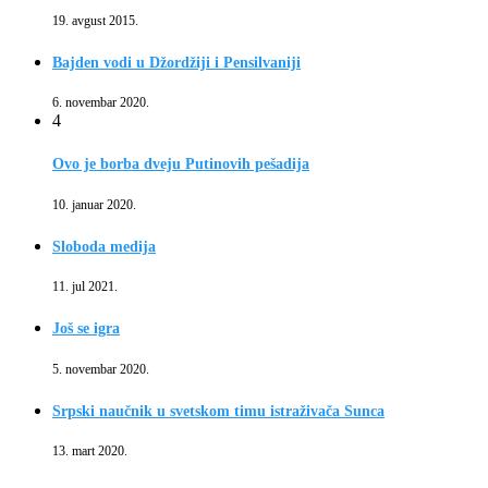
19. avgust 2015.
Bajden vodi u Džordžiji i Pensilvaniji
6. novembar 2020.
4
Ovo je borba dveju Putinovih pešadija
10. januar 2020.
Sloboda medija
11. jul 2021.
Još se igra
5. novembar 2020.
Srpski naučnik u svetskom timu istraživača Sunca
13. mart 2020.