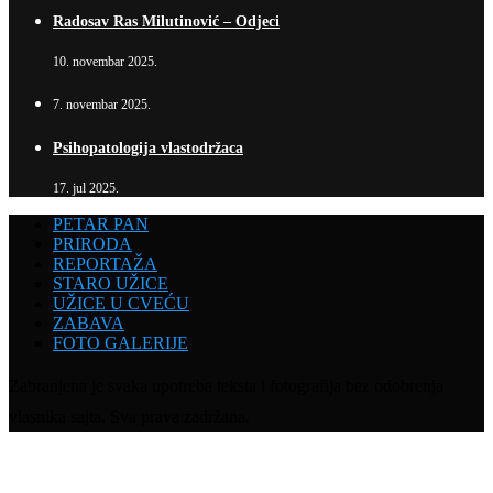
Radosav Ras Milutinović – Odjeci
10. novembar 2025.
7. novembar 2025.
Psihopatologija vlastodržaca
17. jul 2025.
PETAR PAN
PRIRODA
REPORTAŽA
STARO UŽICE
UŽICE U CVEĆU
ZABAVA
FOTO GALERIJE
Zabranjena je svaka upotreba teksta i fotografija bez odobrenja
vlasnika sajta. Sva prava zadržana.