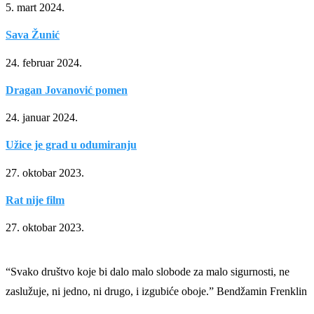
5. mart 2024.
Sava Žunić
24. februar 2024.
Dragan Jovanović pomen
24. januar 2024.
Užice je grad u odumiranju
27. oktobar 2023.
Rat nije film
27. oktobar 2023.
“Svako društvo koje bi dalo malo slobode za malo sigurnosti, ne
zaslužuje, ni jedno, ni drugo, i izgubiće oboje.” Bendžamin Frenklin