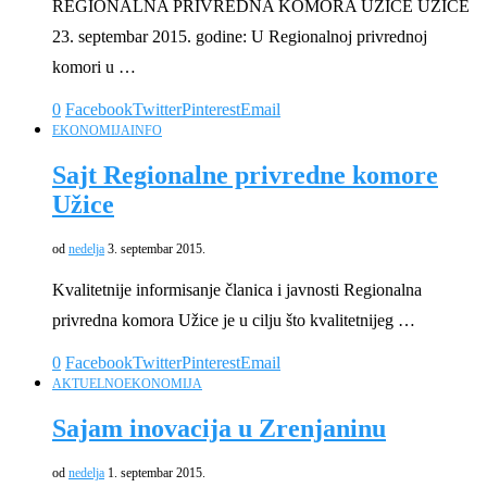
REGIONALNA PRIVREDNA KOMORA UŽICE UŽICE
23. septembar 2015. godine: U Regionalnoj privrednoj
komori u …
0
Facebook
Twitter
Pinterest
Email
EKONOMIJA
INFO
Sajt Regionalne privredne komore
Užice
od
nedelja
3. septembar 2015.
Kvalitetnije informisanje članica i javnosti Regionalna
privredna komora Užice je u cilju što kvalitetnijeg …
0
Facebook
Twitter
Pinterest
Email
AKTUELNO
EKONOMIJA
Sajam inovacija u Zrenjaninu
od
nedelja
1. septembar 2015.