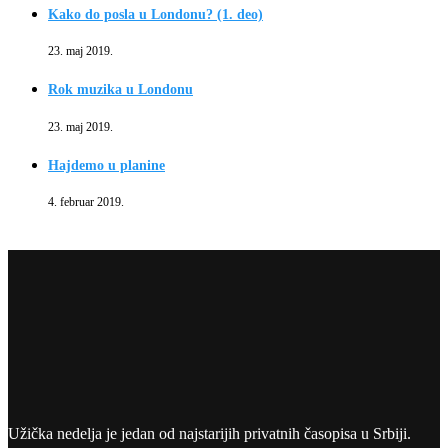
Kako do posla u Londonu? (1. deo)
23. maj 2019.
Rok muzika u Londonu
23. maj 2019.
Hajdemo u planine
4. februar 2019.
Užička nedelja je jedan od najstarijih privatnih časopisa u Srbiji.