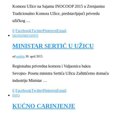
Komora Užice na Sajamu INOCOOP 2015 u Zrenjaninu
Tradicionalno Komora Užice, predstavljajući privredu
užičkog …
0
Facebook
Twitter
Pinterest
Email
EKONOMIJA
INFO
MINISTAR SERTIĆ U UŽICU
od
nedelja
30. april 2015.
Regionalna privredna komora i Valjaonica bakra
Sevojno- Poseta ministra Sertića Užicu Zaštitićemo domaću
industriju Ministar …
0
Facebook
Twitter
Pinterest
Email
INFO
KUĆNO CARINJENJE