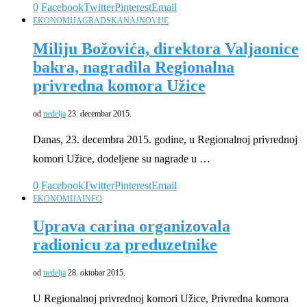
0
Facebook
Twitter
Pinterest
Email
EKONOMIJA
GRADSKA
NAJNOVIJE
Miliju Božovića, direktora Valjaonice
bakra, nagradila Regionalna
privredna komora Užice
od
nedelja
23. decembar 2015.
Danas, 23. decembra 2015. godine, u Regionalnoj privrednoj
komori Užice, dodeljene su nagrade u …
0
Facebook
Twitter
Pinterest
Email
EKONOMIJA
INFO
Uprava carina organizovala
radionicu za preduzetnike
od
nedelja
28. oktobar 2015.
U Regionalnoj privrednoj komori Užice, Privredna komora