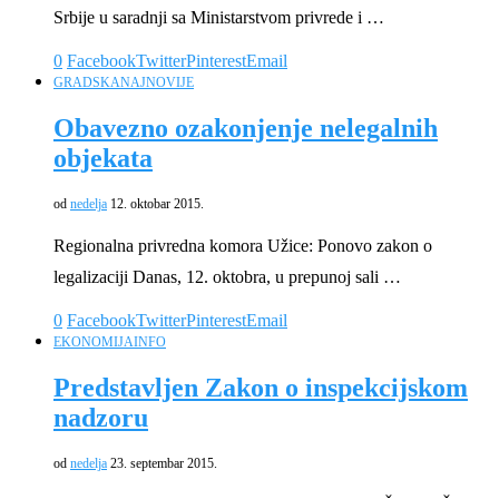
Srbije u saradnji sa Ministarstvom privrede i …
0
Facebook
Twitter
Pinterest
Email
GRADSKA
NAJNOVIJE
Obavezno ozakonjenje nelegalnih
objekata
od
nedelja
12. oktobar 2015.
Regionalna privredna komora Užice: Ponovo zakon o
legalizaciji Danas, 12. oktobra, u prepunoj sali …
0
Facebook
Twitter
Pinterest
Email
EKONOMIJA
INFO
Predstavljen Zakon o inspekcijskom
nadzoru
od
nedelja
23. septembar 2015.