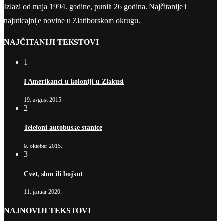
Izlazi od maja 1994. godine, punih 26 godina. Najčitanije i
najuticajnije novine u Zlatiborskom okrugu.
NAJČITANIJI TEKSTOVI
1
I Amerikanci u koloniji u Zlakusi
19. avgust 2015.
2
Telefoni autobuske stanice
9. oktobar 2015.
3
Cvet, slon ili bojkot
11. januar 2020.
NAJNOVIJI TEKSTOVI