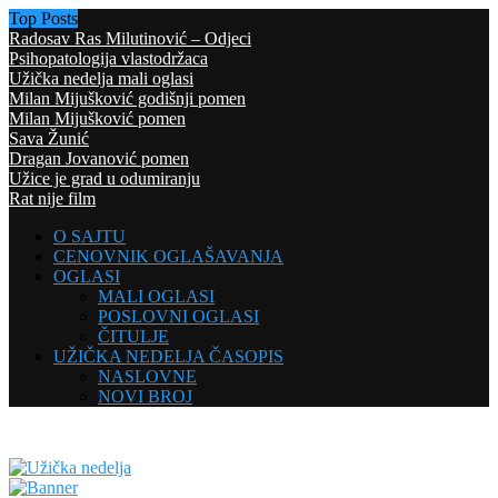
Top Posts
Radosav Ras Milutinović – Odjeci
Psihopatologija vlastodržaca
Užička nedelja mali oglasi
Milan Mijušković godišnji pomen
Milan Mijušković pomen
Sava Žunić
Dragan Jovanović pomen
Užice je grad u odumiranju
Rat nije film
O SAJTU
CENOVNIK OGLAŠAVANJA
OGLASI
MALI OGLASI
POSLOVNI OGLASI
ČITULJE
UŽIČKA NEDELJA ČASOPIS
NASLOVNE
NOVI BROJ