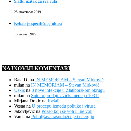
Slatki užitak za sva čula
25. novembar 2019.
Kebab je specifičnog ukusa
15. avgust 2019.
NAJNOVIJI KOMENTARI
Bata D.
na
IN MEMORIAM – Stevan Mirković
milan
na
IN MEMORIAM – Stevan Mirković
Uskrs
na
3 nove infekcije u Zlatiborskom okrugu
milan
na
Sutra u prodaji Užička nedelja 1031!
Mirjana Dokić
na
Kašalj
Vesna
na
U procepu između politike i virusa
Jakovljevic
na
Posao koji se voli ili ne voli
Vanja
na
Poboljšava raspoloženje i energiju