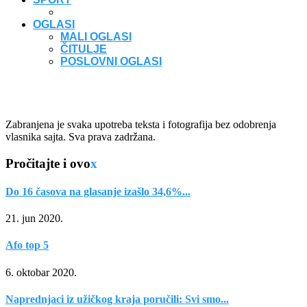
OGLASI
MALI OGLASI
ČITULJE
POSLOVNI OGLASI
Zabranjena je svaka upotreba teksta i fotografija bez odobrenja
vlasnika sajta. Sva prava zadržana.
Pročitajte i ovo
x
Do 16 časova na glasanje izašlo 34,6%...
21. jun 2020.
Afo top 5
6. oktobar 2020.
Naprednjaci iz užičkog kraja poručili: Svi smo...