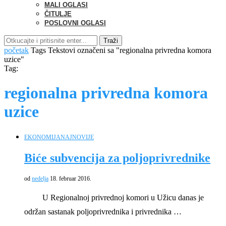
MALI OGLASI
ČITULJE
POSLOVNI OGLASI
Traži
početak
Tags
Tekstovi označeni sa "regionalna privredna komora
uzice"
Tag:
regionalna privredna komora
uzice
EKONOMIJA
NAJNOVIJE
Biće subvencija za poljoprivrednike
od
nedelja
18. februar 2016.
U Regionalnoj privrednoj komori u Užicu danas je
održan sastanak poljoprivrednika i privrednika …