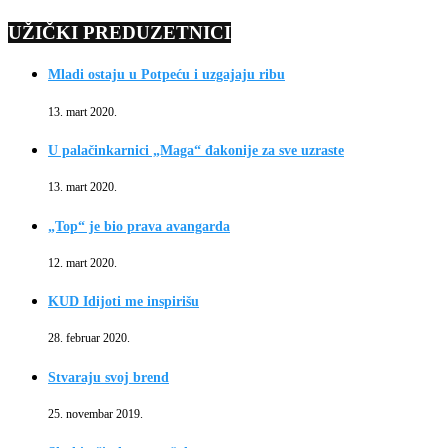
UŽIČKI PREDUZETNICI
Mladi ostaju u Potpeću i uzgajaju ribu
13. mart 2020.
U palačinkarnici „Maga“ đakonije za sve uzraste
13. mart 2020.
„Top“ je bio prava avangarda
12. mart 2020.
KUD Idijoti me inspirišu
28. februar 2020.
Stvaraju svoj brend
25. novembar 2019.