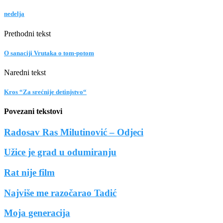
nedelja
Prethodni tekst
O sanaciji Vrutaka o tom-potom
Naredni tekst
Kros “Za srećnije detinjstvo“
Povezani tekstovi
Radosav Ras Milutinović – Odjeci
Užice je grad u odumiranju
Rat nije film
Najviše me razočarao Tadić
Moja generacija