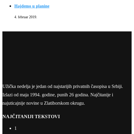
Hajdemo u planine
4. februar 2019.
Užička nedelja je jedan od najstarijih privatnih časopisa u Srbiji.
Izlazi od maja 1994. godine, punih 26 godina. Najčitanije i
najuticajnije novine u Zlatiborskom okrugu.
NAJČITANIJI TEKSTOVI
1