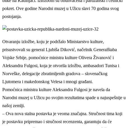
bitke na Kadinjači. Izložbom su obuhvaćena i partizanski i četnički
pokret. Ove godine Narodni muzej u Užicu slavi 70 godina svog
postojanja.
Otvaranju izložbe, koju je podržalo Ministarstvo kulture,
prisustvovali su general Ljubiša Diković, načelnik Generalštaba
Vojske Srbije, pomoćnice ministra kulture Olivera Živanović i
Aleksandra Fulgosi, koja je otvorila izložbu, ambasadori Tunisa i
Norveške, delegacije zbratimljenih gradova – slovenačkog
Ljutomera i makedonskog Velesa i mnogi građani.
Pomoćnica ministra kulture Aleksandra Fulgosi je navela da
Narodni muzej u Užicu po svojim rezultatima spade u najuspešnije u
našoj zemlji.
– Ova nova stalna postavka je veoma značajna. Stručnost tima koji
je postavku pripremao i stručnost recenzenta, garantuju da će