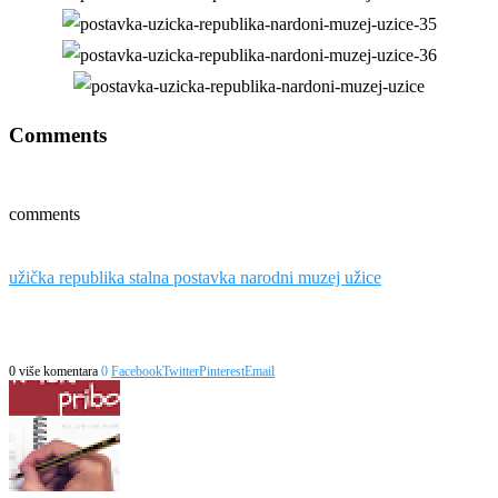
Comments
comments
užička republika stalna postavka narodni muzej užice
0 više komentara
0
Facebook
Twitter
Pinterest
Email