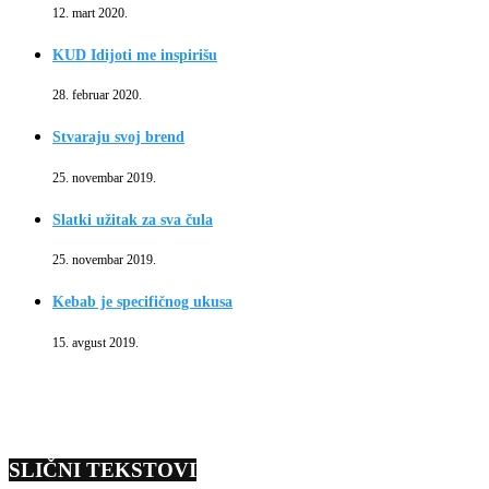
12. mart 2020.
KUD Idijoti me inspirišu
28. februar 2020.
Stvaraju svoj brend
25. novembar 2019.
Slatki užitak za sva čula
25. novembar 2019.
Kebab je specifičnog ukusa
15. avgust 2019.
SLIČNI TEKSTOVI