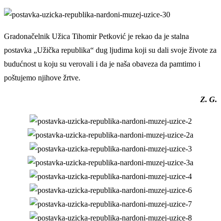
Gradonačelnik Užica Tihomir Petković je rekao da je stalna
postavka „Užička republika“ dug ljudima koji su dali svoje živote za
budućnost u koju su verovali i da je naša obaveza da pamtimo i
poštujemo njihove žrtve.
Z. G.