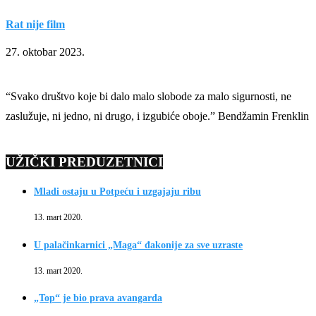
Rat nije film
27. oktobar 2023.
“Svako društvo koje bi dalo malo slobode za malo sigurnosti, ne
zaslužuje, ni jedno, ni drugo, i izgubiće oboje.” Bendžamin Frenklin
UŽIČKI PREDUZETNICI
Mladi ostaju u Potpeću i uzgajaju ribu
13. mart 2020.
U palačinkarnici „Maga“ đakonije za sve uzraste
13. mart 2020.
„Top“ je bio prava avangarda