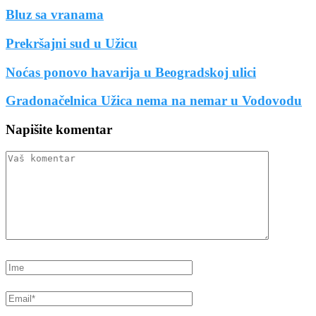
Bluz sa vranama
Prekršajni sud u Užicu
Noćas ponovo havarija u Beogradskoj ulici
Gradonačelnica Užica nema na nemar u Vodovodu
Napišite komentar