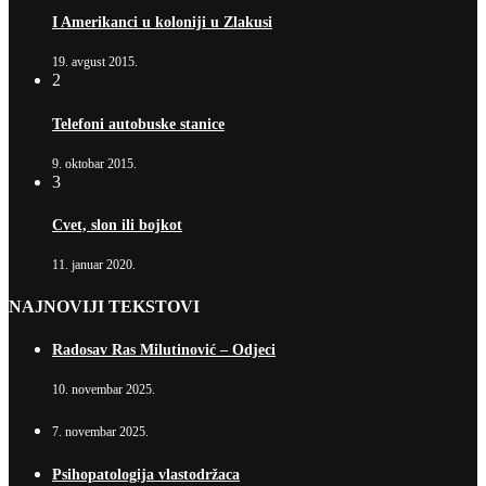
I Amerikanci u koloniji u Zlakusi
19. avgust 2015.
2
Telefoni autobuske stanice
9. oktobar 2015.
3
Cvet, slon ili bojkot
11. januar 2020.
NAJNOVIJI TEKSTOVI
Radosav Ras Milutinović – Odjeci
10. novembar 2025.
7. novembar 2025.
Psihopatologija vlastodržaca