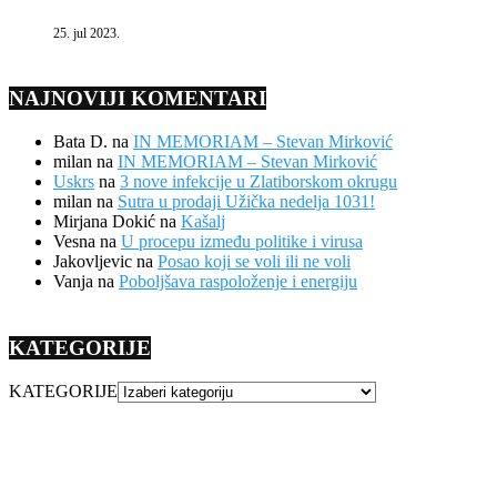
25. jul 2023.
NAJNOVIJI KOMENTARI
Bata D.
na
IN MEMORIAM – Stevan Mirković
milan
na
IN MEMORIAM – Stevan Mirković
Uskrs
na
3 nove infekcije u Zlatiborskom okrugu
milan
na
Sutra u prodaji Užička nedelja 1031!
Mirjana Dokić
na
Kašalj
Vesna
na
U procepu između politike i virusa
Jakovljevic
na
Posao koji se voli ili ne voli
Vanja
na
Poboljšava raspoloženje i energiju
KATEGORIJE
KATEGORIJE