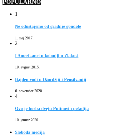
POPULARNO
1
Ne odustajemo od gradnje gondole
1. maj 2017.
2
I Amerikanci u koloniji u Zlakusi
19. avgust 2015.
Bajden vodi u Džordžiji i Pensilvaniji
6. novembar 2020.
4
Ovo je borba dveju Putinovih pešadija
10. januar 2020.
Sloboda medija