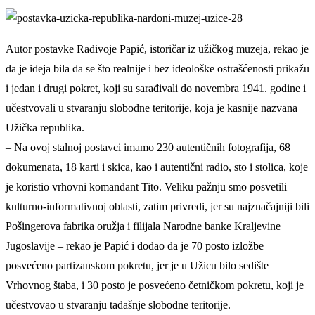
Autor postavke Radivoje Papić, istoričar iz užičkog muzeja, rekao je
da je ideja bila da se što realnije i bez ideološke ostrašćenosti prikažu
i jedan i drugi pokret, koji su sarađivali do novembra 1941. godine i
učestvovali u stvaranju slobodne teritorije, koja je kasnije nazvana
Užička republika.
– Na ovoj stalnoj postavci imamo 230 autentičnih fotografija, 68
dokumenata, 18 karti i skica, kao i autentični radio, sto i stolica, koje
je koristio vrhovni komandant Tito. Veliku pažnju smo posvetili
kulturno-informativnoj oblasti, zatim privredi, jer su najznačajniji bili
Pošingerova fabrika oružja i filijala Narodne banke Kraljevine
Jugoslavije – rekao je Papić i dodao da je 70 posto izložbe
posvećeno partizanskom pokretu, jer je u Užicu bilo sedište
Vrhovnog štaba, i 30 posto je posvećeno četničkom pokretu, koji je
učestvovao u stvaranju tadašnje slobodne teritorije.