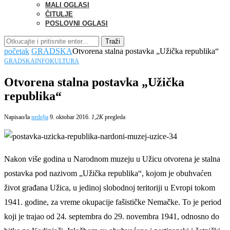
MALI OGLASI
ČITULJE
POSLOVNI OGLASI
Traži
početak
GRADSKA
Otvorena stalna postavka „Užička republika“
GRADSKA
INFO
KULTURA
Otvorena stalna postavka „Užička
republika“
Napisao/la
nedelja
9. oktobar 2016.
1,2K
pregleda
Nakon više godina u Narodnom muzeju u Užicu otvorena je stalna
postavka pod nazivom „Užička republika“, kojom je obuhvaćen
život građana Užica, u jedinoj slobodnoj teritoriji u Evropi tokom
1941. godine, za vreme okupacije fašističke Nemačke. To je period
koji je trajao od 24. septembra do 29. novembra 1941, odnosno do