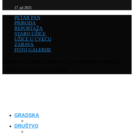
17. jul 2025.
PETAR PAN
PRIRODA
REPORTAŽA
STARO UŽICE
UŽICE U CVEĆU
ZABAVA
FOTO GALERIJE
Zabranjena je svaka upotreba teksta i fotografija bez odobrenja
vlasnika sajta. Sva prava zadržana.
GRADSKA
DRUŠTVO