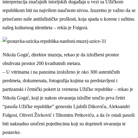
interpretacija značajnih istorijskih događaja u vezi sa Užičkom
republikom biti na najvišem naučnom nivou. Izuzetno je važno da se
prisećamo naše antifašističke prošlosti, koja spada u korene i suštinu
našeg kulturnog identiteta – rekla je Fulgosi.
Nikola Gogić, direktor muzeja, rekao je da izložbeni prostor
obuhvata prostor 200 kvadratnih metara.
– U vitrinama i na panoima izoloženo je oko 300 autentičnih
predmeta, dokumenata, fotografija kojima su predstavljeni i
partizanski i četnički pokret iz vremena Užičke republike – rekao je
Nikola Gogić, koji je nakon otvaranja izložbe uručio prva četiri
“pasoša Užičke republike” generalu Ljubiši Dikoviću, Aleksandri
Fulgosi, Oliveri Živković i Tihomiru Petkoviću, a da će ostali pasoši
biti naknadno uručeni pojedincima koji su doprineli stvaranju te
postavke.