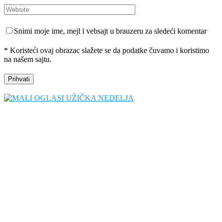
Snimi moje ime, mejl i vebsajt u brauzeru za sledeći komentar
* Koristeći ovaj obrazac slažete se da podatke čuvamo i koristimo
na našem sajtu.