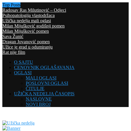
Top Posts
Radosav Ras Milutinović – Odjeci
Psihopatologija vlastodržaca
Užička nedelja mali oglasi
Milan Mijušković godišnji pomen
Milan Mijušković pomen
Sava Žunić
Dragan Jovanović pomen
Užice je grad u odumiranju
Rat nije film
O SAJTU
CENOVNIK OGLAŠAVANJA
OGLASI
MALI OGLASI
POSLOVNI OGLASI
ČITULJE
UŽIČKA NEDELJA ČASOPIS
NASLOVNE
NOVI BROJ