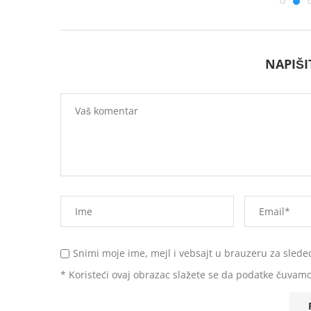
NAPIŠ
Snimi moje ime, mejl i vebsajt u brauzeru za slede
* Koristeći ovaj obrazac slažete se da podatke čuvamo