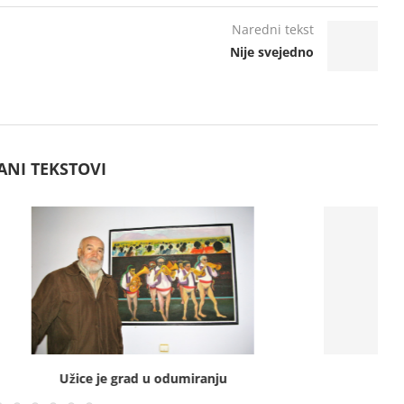
Naredni tekst
Nije svejedno
ANI TEKSTOVI
 grad u odumiranju
Rat nije film