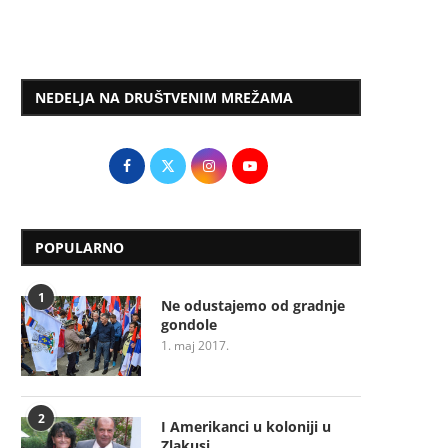
NEDELJA NA DRUŠTVENIM MREŽAMA
POPULARNO
1
Ne odustajemo od gradnje
gondole
1. maj 2017.
2
I Amerikanci u koloniji u
Zlakusi