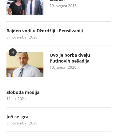
19. avgust 2015.
Bajden vodi u Džordžiji i Pensilvaniji
6. novembar 2020.
4
Ovo je borba dveju
Putinovih pešadija
10. januar 2020.
Sloboda medija
11. jul 2021.
Još se igra
5. novembar 2020.
Najviše me razočarao Tadić
Moja generacija