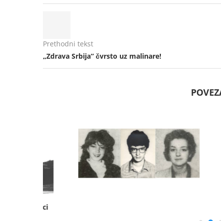
Prethodni tekst
„Zdrava Srbija“ čvrsto uz malinare!
POVEZ
– Odjeci
Užice je