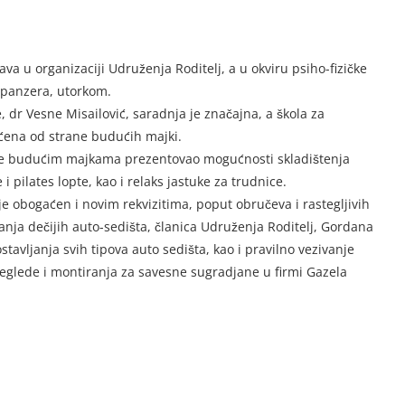
a u organizaciji Udruženja Roditelj, a u okviru psiho-fizičke
spanzera, utorkom.
dr Vesne Misailović, saradnja je značajna, a škola za
ćena od strane budućih majki.
i je budućim majkama prezentovao mogućnosti skladištenja
i pilates lopte, kao i relaks jastuke za trudnice.
je obogaćen i novim rekvizitima, poput obručeva i rastegljivih
anja dečijih auto-sedišta, članica Udruženja Roditelj, Gordana
tavljanja svih tipova auto sedišta, kao i pravilno vezivanje
eglede i montiranja za savesne sugradjane u firmi Gazela