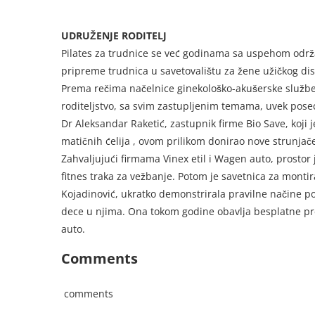
UDRUŽENJE RODITELJ
Pilates za trudnice se već godinama sa uspehom održav
pripreme trudnica u savetovalištu za žene užičkog di
Prema rečima načelnice ginekološko-akušerske službe, 
roditeljstvo, sa svim zastupljenim temama, uvek pose
Dr Aleksandar Raketić, zastupnik firme Bio Save, koj
matičnih ćelija , ovom prilikom donirao nove strunjače 
Zahvaljujući firmama Vinex etil i Wagen auto, prostor 
fitnes traka za vežbanje. Potom je savetnica za montir
Kojadinović, ukratko demonstrirala pravilne načine pos
dece u njima. Ona tokom godine obavlja besplatne pr
auto.
Comments
comments