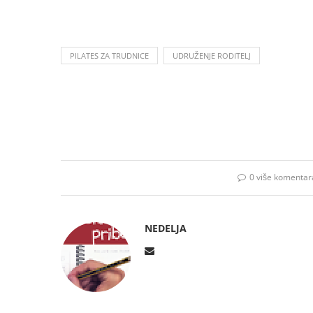
PILATES ZA TRUDNICE
UDRUŽENJE RODITELJ
0 više komentar
NEDELJA