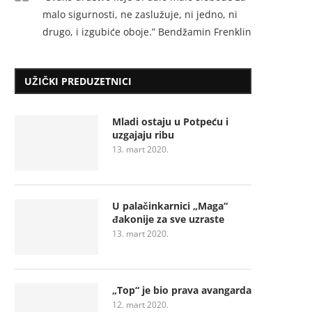
malo sigurnosti, ne zaslužuje, ni jedno, ni
drugo, i izgubiće oboje.” Bendžamin Frenklin
UŽIČKI PREDUZETNICI
Mladi ostaju u Potpeću i
uzgajaju ribu
13. mart 2020.
U palačinkarnici „Maga“
đakonije za sve uzraste
13. mart 2020.
„Top“ je bio prava avangarda
12. mart 2020.