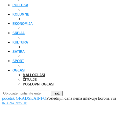
POLITIKA
KOLUMNE
EKONOMIJA
SRBIJA
KULTURA
SATIRA
SPORT
OGLASI
MALI OGLASI
ČITULJE
POSLOVNI OGLASI
Traži
početak
GRADSKA
INFO
Poslednjih dana nema infekcije korona vi
INFO
NAJNOVIJE