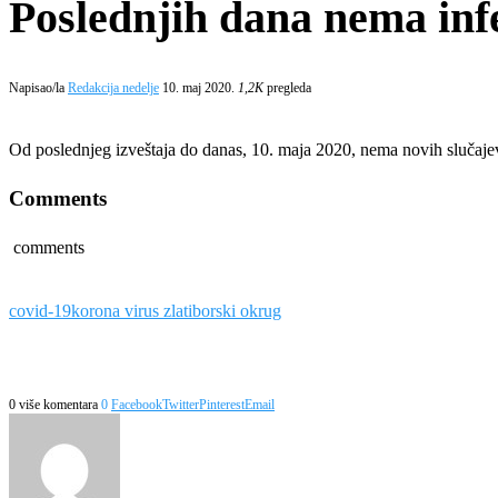
Poslednjih dana nema inf
Napisao/la
Redakcija nedelje
10. maj 2020.
1,2K
pregleda
Od poslednjeg izveštaja do danas, 10. maja 2020, nema novih slučaje
Comments
comments
covid-19
korona virus zlatiborski okrug
0 više komentara
0
Facebook
Twitter
Pinterest
Email