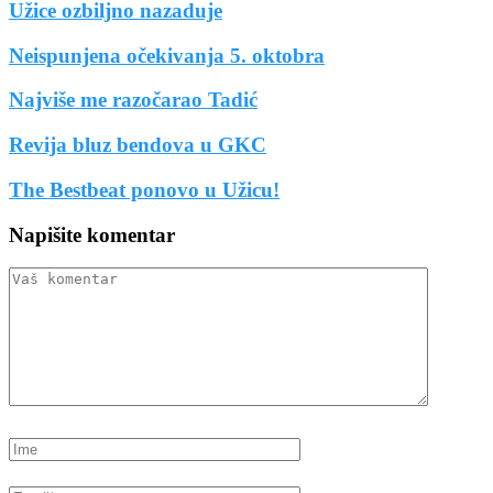
Užice ozbiljno nazaduje
Neispunjena očekivanja 5. oktobra
Najviše me razočarao Tadić
Revija bluz bendova u GKC
The Bestbeat ponovo u Užicu!
Napišite komentar