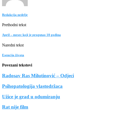
Redakcija nedelje
Prethodni tekst
April – mesec koji je progutao 10 godina
Naredni tekst
Esencija života
Povezani tekstovi
Radosav Ras Milutinović – Odjeci
Psihopatologija vlastodržaca
Užice je grad u odumiranju
Rat nije film