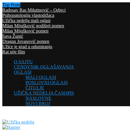
Top Posts
Radosav Ras Milutinović – Odjeci
Psihopatologija vlastodržaca
Užička nedelja mali oglasi
Milan Mijušković godišnji pomen
Milan Mijušković pomen
Sava Žunić
Dragan Jovanović pomen
Užice je grad u odumiranju
Rat nije film
O SAJTU
CENOVNIK OGLAŠAVANJA
OGLASI
MALI OGLASI
POSLOVNI OGLASI
ČITULJE
UŽIČKA NEDELJA ČASOPIS
NASLOVNE
NOVI BROJ