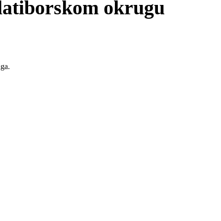
Zlatiborskom okrugu
uga.