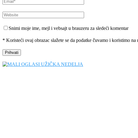
Snimi moje ime, mejl i vebsajt u brauzeru za sledeći komentar
* Koristeći ovaj obrazac slažete se da podatke čuvamo i koristimo na 