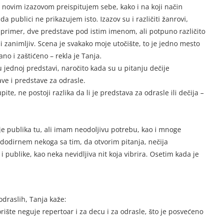
m novim izazovom preispitujem sebe, kako i na koji način
a publici ne prikazujem isto. Izazov su i različiti žanrovi,
na primer, dve predstave pod istim imenom, ali potpuno različito
ali zanimljiv. Scena je svakako moje utočište, to je jedno mesto
o i zaštićeno – rekla je Tanja.
u jednoj predstavi, naročito kada su u pitanju dečije
ve i predstave za odrasle.
ite, ne postoji razlika da li je predstava za odrasle ili dečija –
e publika tu, ali imam neodoljivu potrebu, kao i mnoge
dodirnem nekoga sa tim, da otvorim pitanja, nečija
 publike, kao neka nevidljiva nit koja vibrira. Osetim kada je
odraslih, Tanja kaže:
ište neguje repertoar i za decu i za odrasle, što je posvećeno