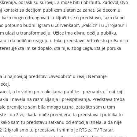
enija, odrasli su suroviji, a može biti i obrnuto. Zadovoljstvo
 taj kontakt sa dečijom publikom zlatan za zanat. Sa decom u
, kako mogu odreagovati i uključiti se u predstavu, tako da od
potpuno budni. Igram u „Crvenkapi“, „Palčici“ i u „Trojanu“ i
m ulazi u transformaciju. Užice ima divnu dečiju publiku,
ju i da odlično reaguju u toku predstave. Vrlo često pričam sa
resuje šta im se dopalo, šta nije, zbog čega, šta je poruka
a u najnovijoj predstavi „Svedobro“ u režiji Nemanje
sećaj.
nost, a to vidim po reakcijama publike i poznanika. I oni koji
takla i navela na razmišljanja i preispitivanja. Predstava treba
, posle premijere sam bila mnogo tužna, zato što sam u tom
te i da živi, i kada dođe premijera, ta predstava i publika to
 kako sam tu predstavu satkanu od emocija iznela, a da nije
212 igrali smo tu predstavu i snimio je RTS za TV Teatar.