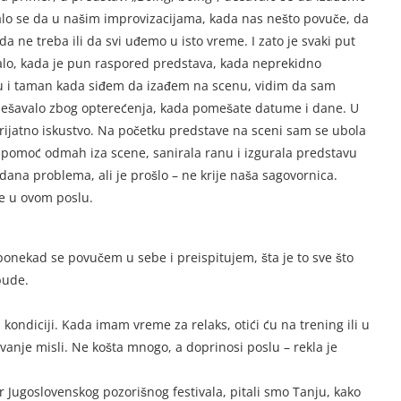
alo se da u našim improvizacijama, kada nas nešto povuče, da
 ne treba ili da svi uđemo u isto vreme. I zato je svaki put
valo, kada je pun raspored predstava, kada neprekidno
u i taman kada siđem da izađem na scenu, vidim da sam
 dešavalo zbog opterećenja, kada pomešate datume i dane. U
ijatno iskustvo. Na početku predstave na sceni sam se ubola
u pomoć odmah iza scene, sanirala ranu i izgurala predstavu
dana problema, ali je prošlo – ne krije naša sagovornica.
je u ovom poslu.
 ponekad se povučem u sebe i preispitujem, šta je to sve što
bude.
ondiciji. Kada imam vreme za relaks, otići ću na trening ili u
ivanje misli. Ne košta mnogo, a doprinosi poslu – rekla je
 Jugoslovenskog pozorišnog festivala, pitali smo Tanju, kako