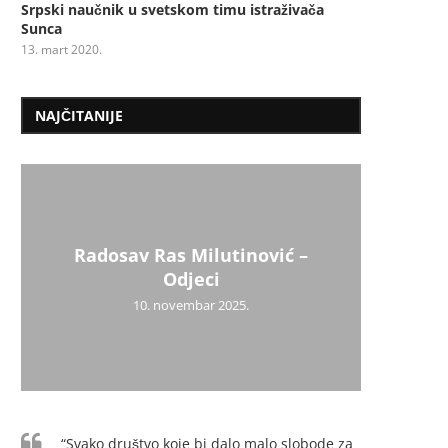
Srpski naučnik u svetskom timu istraživača
Sunca
13. mart 2020.
NAJČITANIJE
Radosav Ras Milutinović –
Mil
Psiho
Užic
Uži
Dr
Mi
Odjeci
10. novembar 2025.
“Svako društvo koje bi dalo malo slobode za