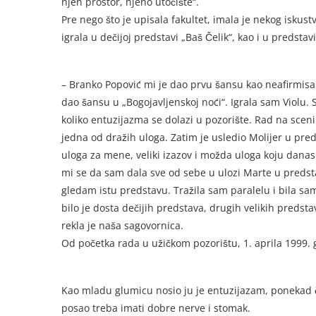
njen prostor, njeno utočište“.
Pre nego što je upisala fakultet, imala je nekog iskus
igrala u dečijoj predstavi „Baš Čelik“, kao i u predstav
– Branko Popović mi je dao prvu šansu kao neafirmis
dao šansu u „Bogojavljenskoj noći“. Igrala sam Violu.
koliko entuzijazma se dolazi u pozorište. Rad na sceni
jedna od dražih uloga. Zatim je usledio Molijer u preds
uloga za mene, veliki izazov i možda uloga koju danas
mi se da sam dala sve od sebe u ulozi Marte u predsta
gledam istu predstavu. Tražila sam paralelu i bila s
bilo je dosta dečijih predstava, drugih velikih predst
rekla je naša sagovornica.
Od početka rada u užičkom pozorištu, 1. aprila 1999. g
Kao mladu glumicu nosio ju je entuzijazam, ponekad ča
posao treba imati dobre nerve i stomak.