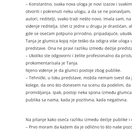
– Konstantno, svaka nova uloga je novi izazov i svaki
otvoriti i pokrenuti neku ulogu, a da se ne ponavljam, d
autori, reditelji, svako traži nešto novo. Imala sam, 
viđenje reditelja. Izlet iz jedne u drugu je drastičan, 
gde se osećam potpuno prirodno, pripadajuće, ušuškan
Tanja je glumica kojoj nije teško da odigra više uloga 
predstave. Ona ne pravi razliku između dečije predsta
– Ukoliko ste odgovorni i želite profesionalno da pristup
prokomentarisala je Tanja.
Njeno viđenje je da glumci postoje zbog publike.
– Tehnički, u toku predstave, možda nemam svest da j
kolege, da ono što donesem na scenu da podelim, da 
promišljanja. Ipak, postoji neka spona između glumca i
publika sa nama, kada je pozitivna, kada negativna.
Na pitanje kako oseća razliku između dečije publike i 
– Prvo moram da kažem da je odlično to što naše pozor