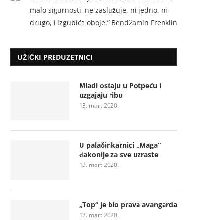
malo sigurnosti, ne zaslužuje, ni jedno, ni
drugo, i izgubiće oboje.” Bendžamin Frenklin
UŽIČKI PREDUZETNICI
Mladi ostaju u Potpeću i
uzgajaju ribu
13. mart 2020.
U palačinkarnici „Maga“
đakonije za sve uzraste
13. mart 2020.
„Top“ je bio prava avangarda
12. mart 2020.