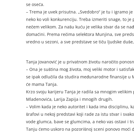
se oseća.
– Trema je uvek prisutna. „Svedobro“ je tu i igramo je
neko ko voli konkurenciju. Treba izmeriti snage, to je
nečem velikom. Za našu kuću je velika stvar da se na
domaćini. Prema rečima selektora Munjina, sve predsta
vredno u sezoni, a sve predstave se tiču ljudske duše,
Tanja Jovanović je u privatnom životu naročito ponos
– Ona je suština mog života, moj veliki motor i satisfakc
se ipak odlučila da studira međunarodne finansije u 
će mama Tanja.
Krzo svoju karijeru Tanja je radila sa mnogim velikim
Mladenovića, Larija Zapija i mnogih drugih.
– Volim kada je neko autoritet i kada ima disciplinu, k
šrafovi u nekoj predstavi koji rade za istu stvar i sva
vode glumca, bave se glumcima, a neko vas ostavi i tra
Tanju ćemo uskoro na pozorišnoj sceni ponovo moći da