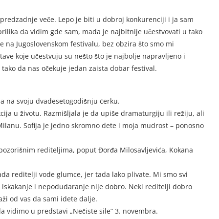
 predzadnje veče. Lepo je biti u dobroj konkurenciji i ja sam
 prilika da vidim gde sam, mada je najbitnije učestvovati u tako
đe na Jugoslovenskom festivalu, bez obzira što smo mi
ve koje učestvuju su nešto što je najbolje napravljeno i
 tako da nas očekuje jedan zaista dobar festival.
na na svoju dvadesetogodišnju ćerku.
ija u životu. Razmišljala je da upiše dramaturgiju ili režiju, ali
Milanu. Sofija je jedno skromno dete i moja mudrost – ponosno
 pozorišnim rediteljima, poput Đorđa Milosavljevića, Kokana
ada reditelji vode glumce, jer tada lako plivate. Mi smo svi
ko iskakanje i nepodudaranje nije dobro. Neki reditelji dobro
ži od vas da sami idete dalje.
 vidimo u predstavi „Nečiste sile“ 3. novembra.