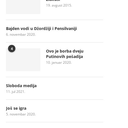
19. avgust 2015.
Bajden vodi u Džordžiji i Pensilvaniji
6. novembar 2020.
4
Ovo je borba dveju
Putinovih pešadija
10. januar 2020.
Sloboda medija
11. jul 2021.
Još se igra
5. novembar 2020.