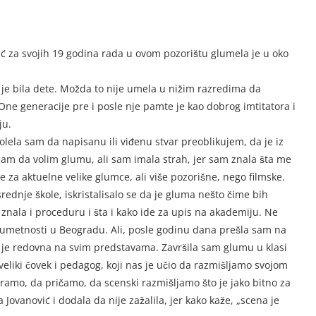
ć za svojih 19 godina rada u ovom pozorištu glumela je u oko
 je bila dete. Možda to nije umela u nižim razredima da
 One generacije pre i posle nje pamte je kao dobrog imtitatora i
ju.
la sam da napisanu ili viđenu stvar preoblikujem, da je iz
sam da volim glumu, ali sam imala strah, jer sam znala šta me
e za aktuelne velike glumce, ali više pozorišne, nego filmske.
ednje škole, iskristalisalo se da je gluma nešto čime bih
am znala i proceduru i šta i kako ide za upis na akademiju. Ne
u umetnosti u Beogradu. Ali, posle godinu dana prešla sam na
 je redovna na svim predstavama. Završila sam glumu u klasi
 veliki čovek i pedagog, koji nas je učio da razmišljamo svojom
iramo, da pričamo, da scenski razmišljamo što je jako bitno za
Jovanović i dodala da nije zažalila, jer kako kaže, „scena je