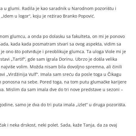
tva u glumi. Radila je kao saradnik u Narodnom pozorištu i
i „Idem u logor“, koju je režirao Branko Popović.
anom glumcu, a onda po dolasku sa fakulteta, on mi je ponovo
 Sada, kada kada posmatram stvari sa ovog aspekta, vidim sa
 je ono što potvrđuje i preoblikuje glumca. Ta uloga Viole mi je
tavi „Tartif“, gde sam igrala Dorinu. Ubrzo je došla velika
 najviše volim. Možda nisam bila dovoljno spremna, ali činili
vi „Virdžinija Vulf“. Imala sam sreću da posle toga u Čikagu
am ponosna na sebe. Pored toga, na tom putu glumačke karijere
ava. Mislim da sam imala dve do tri nove predstave u sezoni –
odine, samo je dva do tri puta imala „izlet“ u druga pozorišta.
k i neka drskost, neki polet. Sada, kaže Tanja, da za ovaj