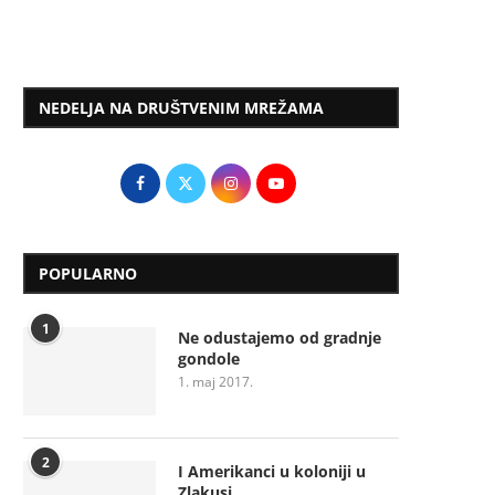
NEDELJA NA DRUŠTVENIM MREŽAMA
POPULARNO
1
Ne odustajemo od gradnje
gondole
1. maj 2017.
2
I Amerikanci u koloniji u
Zlakusi