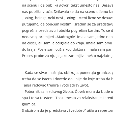
na scenu i da publika govori tekst umesto nas. Dešav
nas publika vraća. Dešavalo se da na scenu uđemo kada
„Boing, boing“, neki novi „Boing“. Meni lično se deša
putujemo, da obučem kostim i sredim se za predstav
pogrešila predstavu i obukla pogrešan kostim. To se
nedavnoj premijeri „Madragole“ imala sam jedno nepr
na ekser, ali sam je odigrala do kraja. Imala sam prv
do kraja. Posle sam otišla kod doktora, imala sam par 
Proces probe za nju je jako zanimljiv i nešto najzlatni
– Kada se stvari načinju, oblikuju, pomeraju granice,
treba da se istera i dovede do linije do koje treba da 
Tanja redovno trenira i vodi zdrav život.
– Pobornik sam zdravog života. Čovek mora da bude u k
spa i to sa tekstom. To su mesta za relaksiranje i sređ
glumica.
S obzirom da je predstava „Svedobro“ ušla u repertoar