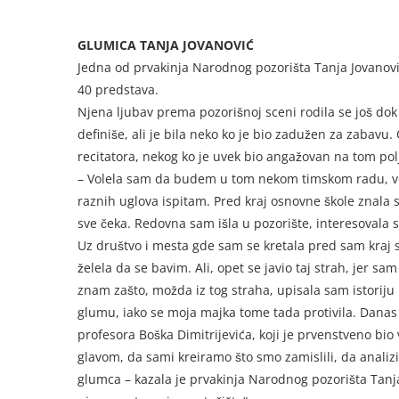
GLUMICA TANJA JOVANOVIĆ
Jedna od prvakinja Narodnog pozorišta Tanja Jovanovi
40 predstava.
Njena ljubav prema pozorišnoj sceni rodila se još dok
definiše, ali je bila neko ko je bio zadužen za zabavu.
recitatora, nekog ko je uvek bio angažovan na tom pol
– Volela sam da budem u tom nekom timskom radu, vole
raznih uglova ispitam. Pred kraj osnovne škole znala 
sve čeka. Redovna sam išla u pozorište, interesovala s
Uz društvo i mesta gde sam se kretala pred sam kraj sr
želela da se bavim. Ali, opet se javio taj strah, jer s
znam zašto, možda iz tog straha, upisala sam istorij
glumu, iako se moja majka tome tada protivila. Danas
profesora Boška Dimitrijevića, koji je prvenstveno bio
glavom, da sami kreiramo što smo zamislili, da analiz
glumca – kazala je prvakinja Narodnog pozorišta Tanja 