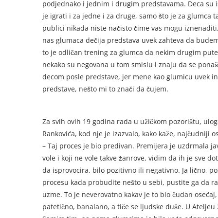
podjednako i jednim i drugim predstavama. Deca su iskr
je igrati i za jedne i za druge, samo što je za glumca
publici nikada niste načisto čime vas mogu iznenaditi
nas glumaca dečija predstava uvek zahteva da budemo 
to je odličan trening za glumca da nekim drugim pute
nekako su negovana u tom smislu i znaju da se ponaša
decom posle predstave, jer mene kao glumicu uvek inte
predstave, nešto mi to znači da čujem.
Za svih ovih 19 godina rada u užičkom pozorištu, ulog
Rankovića, kod nje je izazvalo, kako kaže, najčudniji o
– Taj proces je bio predivan. Premijera je uzdrmala jav
vole i koji ne vole takve žanrove, vidim da ih je sve do
da isprovocira, bilo pozitivno ili negativno. Ja lično
procesu kada probudite nešto u sebi, pustite ga da ras
uzme. To je neverovatno kakav je to bio čudan osećaj,
patetično, banalano, a tiče se ljudske duše. U Ateljeu 