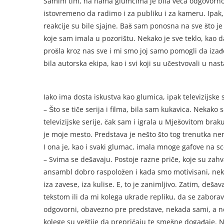
Samim tim, na nama glumcima je bila veća odgovornos
istovremeno da radimo i za publiku i za kameru. Ipak, 
reakcije su bile sjajne. Baš sam ponosna na sve što je
koje sam imala u pozorištu. Nekako je sve teklo, kao d
prošla kroz nas sve i mi smo joj samo pomogli da izađ
bila autorska ekipa, kao i svi koji su učestvovali u nas
Iako ima dosta iskustva kao glumica, ipak televizijske se
– Što se tiče serija i filma, bila sam kukavica. Nekak
televizijske serije, čak sam i igrala u Mješovitom bra
je moje mesto. Predstava je nešto što tog trenutka ne
I ona je, kao i svaki glumac, imala mnoge gafove na sc
– Svima se dešavaju. Postoje razne priče, koje su zahv
ansambl dobro raspoložen i kada smo motivisani, nek
iza zavese, iza kulise. E, to je zanimljivo. Zatim, de
tekstom ili da mi kolega ukrade repliku, da se zabora
odgovorni, obavezno pre predstave, nekada sami, a nek
kolege su veštije da prepričaju te smešne događaje. 