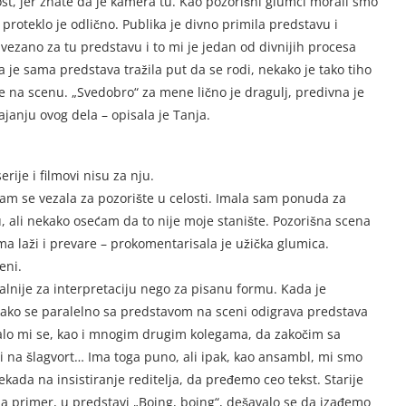
t, jer znate da je kamera tu. Kao pozorišni glumci morali smo
proteklo je odlično. Publika je divno primila predstavu i
 vezano za tu predstavu i to mi je jedan od divnijih procesa
a je sama predstava tražila put da se rodi, nekako je tako tiho
e na scenu. „Svedobro“ za mene lično je dragulj, predivna je
tajanju ovog dela – opisala je Tanja.
rije i filmovi nisu za nju.
o sam se vezala za pozorište u celosti. Imala sam ponuda za
ku, ali nekako osećam da to nije moje stanište. Pozorišna scena
ma laži i prevare – prokomentarisala je užička glumica.
eni.
alnije za interpretaciju nego za pisanu formu. Kada je
ako se paralelno sa predstavom na sceni odigrava predstava
šavalo mi se, kao i mnogim drugim kolegama, da zakočim sa
vi na šlagvort… Ima toga puno, ali ipak, kao ansambl, mi smo
ada na insistiranje reditelja, da pređemo ceo tekst. Starije
Na primer, u predstavi „Boing, boing“, dešavalo se da izađemo