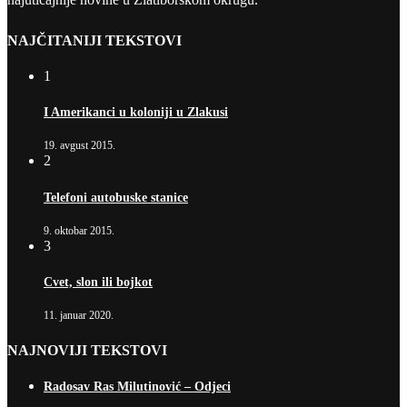
NAJČITANIJI TEKSTOVI
1
I Amerikanci u koloniji u Zlakusi
19. avgust 2015.
2
Telefoni autobuske stanice
9. oktobar 2015.
3
Cvet, slon ili bojkot
11. januar 2020.
NAJNOVIJI TEKSTOVI
Radosav Ras Milutinović – Odjeci