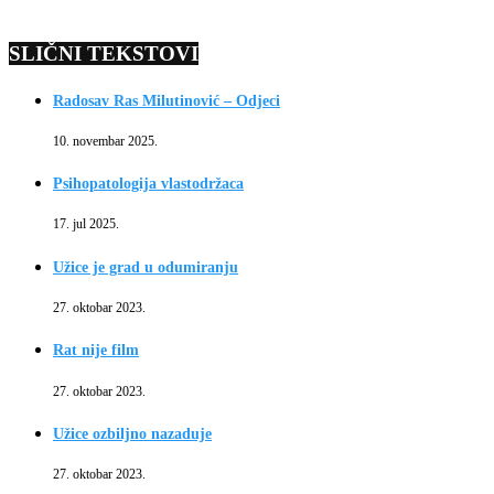
SLIČNI TEKSTOVI
Radosav Ras Milutinović – Odjeci
10. novembar 2025.
Psihopatologija vlastodržaca
17. jul 2025.
Užice je grad u odumiranju
27. oktobar 2023.
Rat nije film
27. oktobar 2023.
Užice ozbiljno nazaduje
27. oktobar 2023.