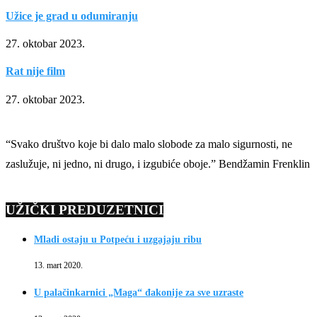
Užice je grad u odumiranju
27. oktobar 2023.
Rat nije film
27. oktobar 2023.
“Svako društvo koje bi dalo malo slobode za malo sigurnosti, ne
zaslužuje, ni jedno, ni drugo, i izgubiće oboje.” Bendžamin Frenklin
UŽIČKI PREDUZETNICI
Mladi ostaju u Potpeću i uzgajaju ribu
13. mart 2020.
U palačinkarnici „Maga“ đakonije za sve uzraste