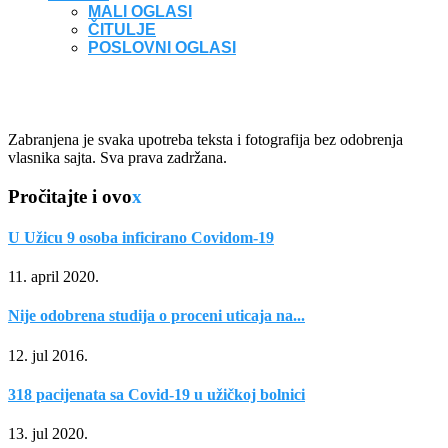
MALI OGLASI
ČITULJE
POSLOVNI OGLASI
Zabranjena je svaka upotreba teksta i fotografija bez odobrenja
vlasnika sajta. Sva prava zadržana.
Pročitajte i ovo
x
U Užicu 9 osoba inficirano Covidom-19
11. april 2020.
Nije odobrena studija o proceni uticaja na...
12. jul 2016.
318 pacijenata sa Covid-19 u užičkoj bolnici
13. jul 2020.