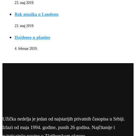
23. maj 2019.
Rok muzika u Londonu
23. maj 2019.
Hajdemo u planine
4. februar 2019.
Užička nedelja je jedan od najstarijih privatnih časopisa u Srbiji.
Izlazi od maja 1994. godine, punih 26 godina. Najčitanije i
najuticajnije novine u Zlatiborskom okrugu.