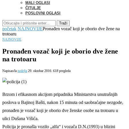
MALI OGLASI
ČITULJE
POSLOVNI OGLASI
Traži
početak
NAJNOVIJE
Pronađen vozač koji je oborio dve žene na
trotoaru
NAJNOVIJE
Pronađen vozač koji je oborio dve žene
na trotoaru
Napisao/la
nedelja
29. oktobar 2016.
618
pregleda
Brzom i efikasnom akcijom pripadnika Ministarstva unutrašnjih
poslova u Bajinoj Bašti, nakon 15 minuta od saobraćajne nezgode,
pronađen je vozač koji je oborio dve ženske osobe na trotoaru u
ulici Dušana Višića.
Policija je pronašla vozilo „alfa“ i vozača D.N.(1993) u blizini