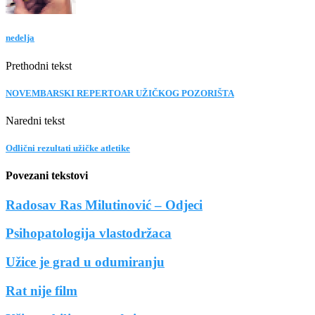
nedelja
Prethodni tekst
NOVEMBARSKI REPERTOAR UŽIČKOG POZORIŠTA
Naredni tekst
Odlični rezultati užičke atletike
Povezani tekstovi
Radosav Ras Milutinović – Odjeci
Psihopatologija vlastodržaca
Užice je grad u odumiranju
Rat nije film