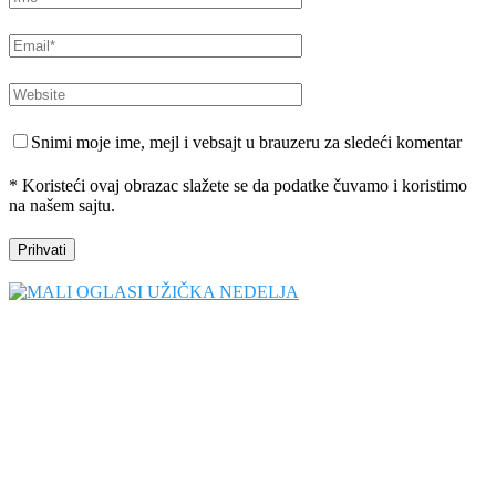
Snimi moje ime, mejl i vebsajt u brauzeru za sledeći komentar
* Koristeći ovaj obrazac slažete se da podatke čuvamo i koristimo
na našem sajtu.