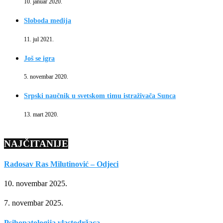
10. januar 2020.
Sloboda medija
11. jul 2021.
Još se igra
5. novembar 2020.
Srpski naučnik u svetskom timu istraživača Sunca
13. mart 2020.
NAJČITANIJE
Radosav Ras Milutinović – Odjeci
10. novembar 2025.
7. novembar 2025.
Psihopatologija vlastodržaca