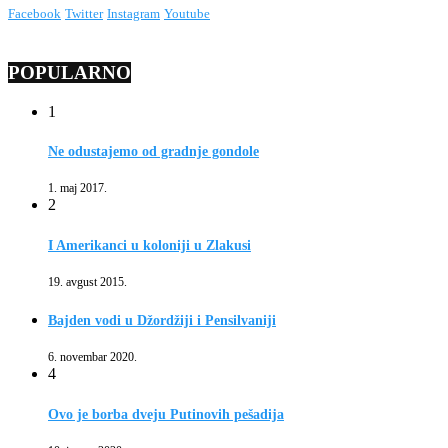
Facebook
Twitter
Instagram
Youtube
POPULARNO
1
Ne odustajemo od gradnje gondole
1. maj 2017.
2
I Amerikanci u koloniji u Zlakusi
19. avgust 2015.
Bajden vodi u Džordžiji i Pensilvaniji
6. novembar 2020.
4
Ovo je borba dveju Putinovih pešadija