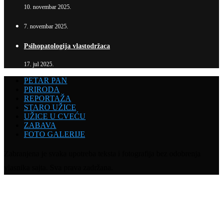
10. novembar 2025.
7. novembar 2025.
Psihopatologija vlastodržaca
17. jul 2025.
PETAR PAN
PRIRODA
REPORTAŽA
STARO UŽICE
UŽICE U CVEĆU
ZABAVA
FOTO GALERIJE
Zabranjena je svaka upotreba teksta i fotografija bez odobrenja
vlasnika sajta. Sva prava zadržana.