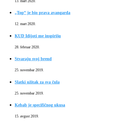
13. mart 2020.
„Top“ je bio prava avangarda
12. mart 2020.
KUD Idijoti me inspirišu
28. februar 2020.
Stvaraju svoj brend
25. novembar 2019.
Slatki užitak za sva čula
25. novembar 2019.
Kebab je specifičnog ukusa
15. avgust 2019.