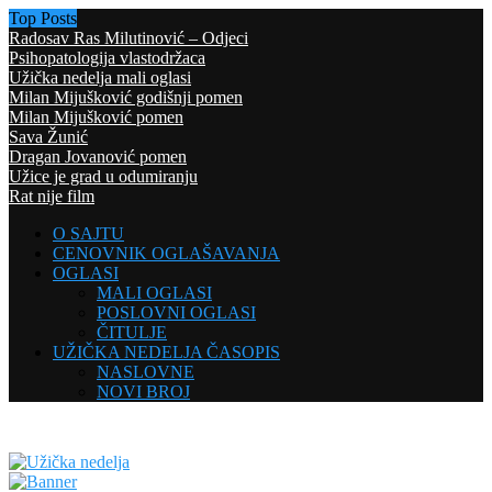
Top Posts
Radosav Ras Milutinović – Odjeci
Psihopatologija vlastodržaca
Užička nedelja mali oglasi
Milan Mijušković godišnji pomen
Milan Mijušković pomen
Sava Žunić
Dragan Jovanović pomen
Užice je grad u odumiranju
Rat nije film
O SAJTU
CENOVNIK OGLAŠAVANJA
OGLASI
MALI OGLASI
POSLOVNI OGLASI
ČITULJE
UŽIČKA NEDELJA ČASOPIS
NASLOVNE
NOVI BROJ