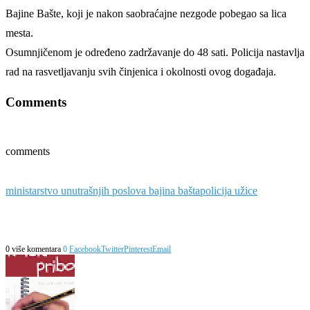
Bajine Bašte, koji je nakon saobraćajne nezgode pobegao sa lica
mesta.
Osumnjičenom je određeno zadržavanje do 48 sati. Policija nastavlja
rad na rasvetljavanju svih činjenica i okolnosti ovog događaja.
Comments
comments
ministarstvo unutrašnjih poslova bajina bašta
policija užice
0 više komentara
0
Facebook
Twitter
Pinterest
Email