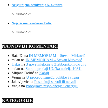
Neispunjena očekivanja 5. oktobra
27. oktobar 2023.
Najviše me razočarao Tadić
27. oktobar 2023.
NAJNOVIJI KOMENTARI
Bata D.
na
IN MEMORIAM – Stevan Mirković
milan
na
IN MEMORIAM – Stevan Mirković
Uskrs
na
3 nove infekcije u Zlatiborskom okrugu
milan
na
Sutra u prodaji Užička nedelja 1031!
Mirjana Dokić
na
Kašalj
Vesna
na
U procepu između politike i virusa
Jakovljevic
na
Posao koji se voli ili ne voli
Vanja
na
Poboljšava raspoloženje i energiju
KATEGORIJE