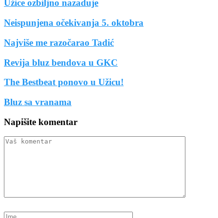
Užice ozbiljno nazaduje
Neispunjena očekivanja 5. oktobra
Najviše me razočarao Tadić
Revija bluz bendova u GKC
The Bestbeat ponovo u Užicu!
Bluz sa vranama
Napišite komentar