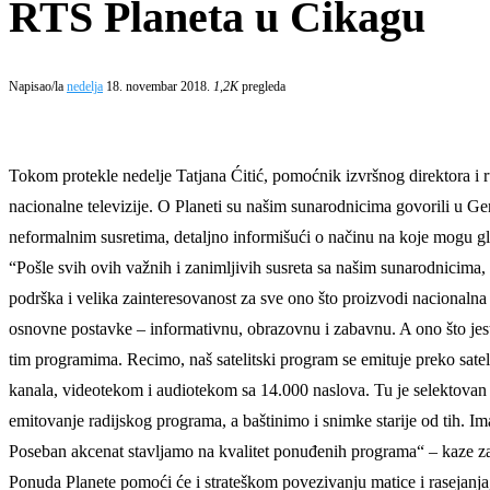
RTS Planeta u Čikagu
Napisao/la
nedelja
18. novembar 2018.
1,2K
pregleda
Tokom protekle nedelje Tatjana Ćitić, pomoćnik izvršnog direktora i
nacionalne televizije. O Planeti su našim sunarodnicima govorili u 
neformalnim susretima, detaljno informišući o načinu na koje mogu gle
“Pošle svih ovih važnih i zanimljivih susreta sa našim sunarodnicima, 
podrška i velika zainteresovanost za sve ono što proizvodi nacionalna
osnovne postavke – informativnu, obrazovnu i zabavnu. A ono što jeste g
tim programima. Recimo, naš satelitski program se emituje preko satel
kanala, videotekom i audiotekom sa 14.000 naslova. Tu je selektovan 
emitovanje radijskog programa, a baštinimo i snimke starije od tih. Ima
Poseban akcenat stavljamo na kvalitet ponuđenih programa“ – kaze za
Ponuda Planete pomoći će i strateškom povezivanju matice i rasejanja,