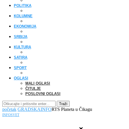
POLITIKA
KOLUMNE
EKONOMIJA
SRBIJA
KULTURA
SATIRA
SPORT
OGLASI
MALI OGLASI
ČITULJE
POSLOVNI OGLASI
Traži
početak
GRADSKA
INFO
RTS Planeta u Čikagu
INFO
SVET