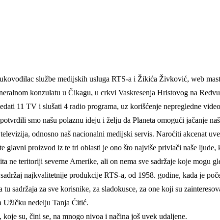
 rukovodilac službe medijskih usluga RTS-a i Žikića Živković, web mast
Generalnom konzulatu u Čikagu, u crkvi Vaskresenja Hristovog na Redv
dati 11 TV i slušati 4 radio programa, uz korišćenje nepregledne video
potvrdili smo našu polaznu ideju i želju da Planeta omogući jačanje naših
 televizija, odnosno naš nacionalni medijski servis. Naroćiti akcenat u
lavni proizvod iz te tri oblasti je ono što najviše privlači naše ljude, 
ita ne teritoriji severne Amerike, ali on nema sve sadržaje koje mogu gl
sadržaj najkvalitetnije produkcije RTS-a, od 1958. godine, kada je po
 tu sadržaja za sve korisnike, za sladokusce, za one koji su zainteresova
 Užičku nedelju Tanja Ćitić.
 koje su, čini se, na mnogo nivoa i načina još uvek udaljene.