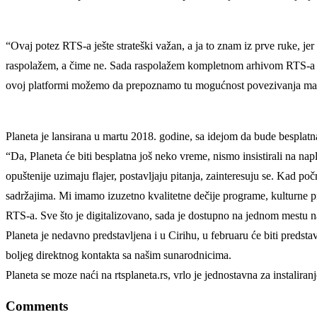
“Ovaj potez RTS-a ješte strateški važan, a ja to znam iz prve ruke, j
raspolažem, a čime ne. Sada raspolažem kompletnom arhivom RTS-a i 
ovoj platformi možemo da prepoznamo tu mogućnost povezivanja matice 
Planeta je lansirana u martu 2018. godine, sa idejom da bude besplatna
“Da, Planeta će biti besplatna još neko vreme, nismo insistirali na na
opuštenije uzimaju flajer, postavljaju pitanja, zainteresuju se. Kad 
sadržajima. Mi imamo izuzetno kvalitetne dečije programe, kulturne p
RTS-a. Sve što je digitalizovano, sada je dostupno na jednom mestu 
Planeta je nedavno predstavljena i u Cirihu, u februaru će biti predsta
boljeg direktnog kontakta sa našim sunarodnicima.
Planeta se moze naći na rtsplaneta.rs, vrlo je jednostavna za instaliran
Comments