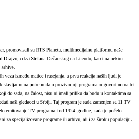
er, promovisali su RTS Planetu, multimedijalnu platformu naše
ud Drajvu, crkvi Stefana Dečanskog na Lilendu, kao i na nekim
 arhive.
 veza između matice i rasejanja, a prva reakcija naših ljudi je
vek stavljamo na potrebu da u prozivodnji programa odgovorimo na tri
koji do sada, na žalost, nisu ni imali priliku da budu u kontaktima sa
edati naši gledaoci u Srbiji. Taj program je sada zamenjen sa 11 TV
čelo emitovanje TV programa i od 1924. godine, kada je počelo
ni za specijalizovane programe ili arhivu, ali i za široku populaciju.