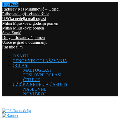
Top Posts
Radosav Ras Milutinović – Odjeci
Psihopatologija vlastodržaca
Užička nedelja mali oglasi
Milan Mijušković godišnji pomen
Milan Mijušković pomen
Sava Žunić
Dragan Jovanović pomen
Užice je grad u odumiranju
Rat nije film
O SAJTU
CENOVNIK OGLAŠAVANJA
OGLASI
MALI OGLASI
POSLOVNI OGLASI
ČITULJE
UŽIČKA NEDELJA ČASOPIS
NASLOVNE
NOVI BROJ