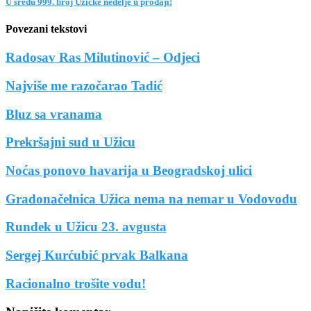
U sredu 999. broj Užičke nedelje u prodaji!
Povezani tekstovi
Radosav Ras Milutinović – Odjeci
Najviše me razočarao Tadić
Bluz sa vranama
Prekršajni sud u Užicu
Noćas ponovo havarija u Beogradskoj ulici
Gradonačelnica Užica nema na nemar u Vodovodu
Rundek u Užicu 23. avgusta
Sergej Kurćubić prvak Balkana
Racionalno trošite vodu!