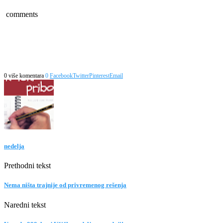
comments
0 više komentara
0
Facebook
Twitter
Pinterest
Email
nedelja
Prethodni tekst
Nema ništa trajnije od privremenog rešenja
Naredni tekst