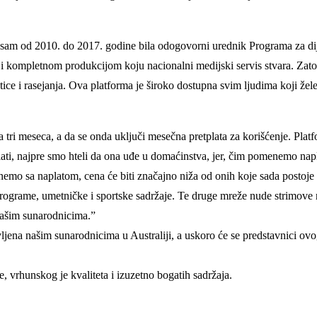
er sam od 2010. do 2017. godine bila odogovorni urednik Programa za dij
kompletnom produkcijom koju nacionalni medijski servis stvara. Zato 
i rasejanja. Ova platforma je široko dostupna svim ljudima koji žele b
 tri meseca, a da se onda uključi mesečna pretplata za korišćenje. Platf
plati, najpre smo hteli da ona uđe u domaćinstva, jer, čim pomenemo nap
počnemo sa naplatom, cena će biti značajno niža od onih koje sada post
rograme, umetničke i sportske sadržaje. Te druge mreže nude strimove r
našim sunarodnicima.”
vljena našim sunarodnicima u Australiji, a uskoro će se predstavnici ovo
je, vrhunskog je kvaliteta i izuzetno bogatih sadržaja.