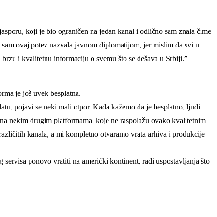
asporu, koji je bio ograničen na jedan kanal i odlično sam znala čime
sam ovaj potez nazvala javnom diplomatijom, jer mislim da svi u
rzu i kvalitetnu informaciju o svemu što se dešava u Srbiji.”
orma je još uvek besplatna.
latu, pojavi se neki mali otpor. Kada kažemo da je besplatno, ljudi
oje na nekim drugim platformama, koje ne raspolažu ovako kvalitetnim
azličitih kanala, a mi kompletno otvaramo vrata arhiva i produkcije
g servisa ponovo vratiti na amerićki kontinent, radi uspostavljanja što