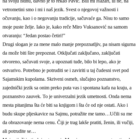
na svoju istinu, davno je to rekao Pavić. Bili mi Hazari, ili ne, na
vetrometini smo i mi i naš jezik. Svest o njegovoj važnosti i
očuvanju, kao i o negovanju tradicije, sačuvaće ga. Nisu to samo
moje puste želje. Iako je, kako reče Miro Vuksanović na samom
otvaranju: “Jedan postao četiri!”
Drugi slogan je za mene malo manje prepoznatljiv, pa nisam sigurna
da može biti šire prepoznat. Otključati zaključano, zaključati
otvoreno, sačuvati svoje, a upoznati tuđe, bilo bi lepo, ako je
ostvarivo. Potrebno je potruditi se i zaviriti u taj čudesni svet pod
Sajamskim kupolama. Skriveni osmeh, slučajno poznanstvo,
zajednički jezik sa onim preko puta vas i spontana kafa na kraju, a
poznanstvo zauvek. To je univerzalni jezik umetnosti. Onda nema
mesta pitanjima šta će biti sa knjigom i šta će od nje ostati. Ako i
budu skupe pljeskavice na Sajmu, potražite me tamo…Učili su me
da obrazovanje nema cenu. Čiji je trag lakše pratiti, ženin, ili vučiji,
ali potrudite se…