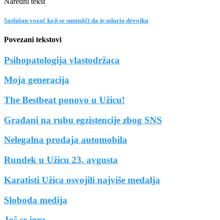
Naredni tekst
Saslušan vozač koji se sumnjiči da je udario devojku
Povezani tekstovi
Psihopatologija vlastodržaca
Moja generacija
The Bestbeat ponovo u Užicu!
Građani na rubu egzistencije zbog SNS
Nelegalna prodaja automobila
Rundek u Užicu 23. avgusta
Karatisti Užica osvojili najviše medalja
Sloboda medija
Još se igra