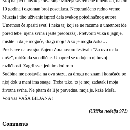
Moj najjači i utisak je otvaranje Muzeja savremene umetnosti, nakon
10 godina i ogroman broj posetilaca. Neograničeno radno vreme
Muzeja i tiho uživanje ispred dela svakog pojedinačnog autora.
Umetnost će spasiti svet! I neka taj koji se ne razume u umetnost ide
pored tebe, njena svrha i jeste preobražaj. Pretvoriti vuka u jagnje,
mislite li da je moguće, dragi moji? Ako je mogla Aska…
Predstave na ovogodišnjem Zoranovom festivalu “Za ovo malo
duše”, mirišu da su odlične. Unapred se radujem njihovoj
različitosti. Zagrli svet jednim dodirom…
Sudbina me postavila na ovu stazu, za drugu ne znam i koračaću po
njoj dok u meni ima snage. Treba tako, to je moj zadatak i moja
životna svrha. Ne pitam da li je pravedna, moja je, kaže Meša.
Voli vas VAŠA BILJANA!
(Užička nedelja 971)
Comments