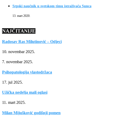
Srpski naučnik u svetskom timu istraživača Sunca
13. mart 2020.
NAJČITANIJE
Radosav Ras Milutinović – Odjeci
10. novembar 2025.
7. novembar 2025.
Psihopatologija vlastodržaca
17. jul 2025.
Užička nedelja mali oglasi
11. mart 2025.
Milan Mijušković godišnji pomen