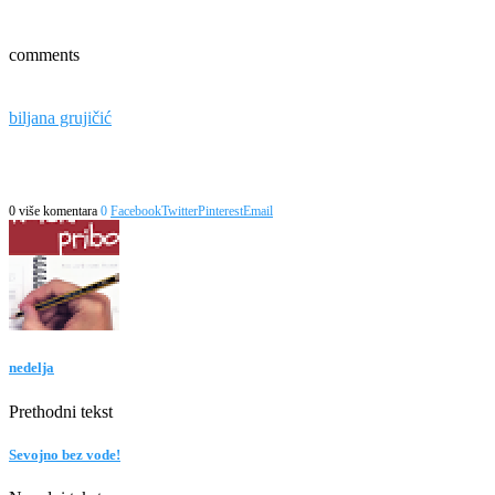
comments
biljana grujičić
0 više komentara
0
Facebook
Twitter
Pinterest
Email
nedelja
Prethodni tekst
Sevojno bez vode!