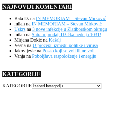
NAJNOVIJI KOMENTARI
Bata D.
na
IN MEMORIAM – Stevan Mirković
milan
na
IN MEMORIAM – Stevan Mirković
Uskrs
na
3 nove infekcije u Zlatiborskom okrugu
milan
na
Sutra u prodaji Užička nedelja 1031!
Mirjana Dokić
na
Kašalj
Vesna
na
U procepu između politike i virusa
Jakovljevic
na
Posao koji se voli ili ne voli
Vanja
na
Poboljšava raspoloženje i energiju
KATEGORIJE
KATEGORIJE