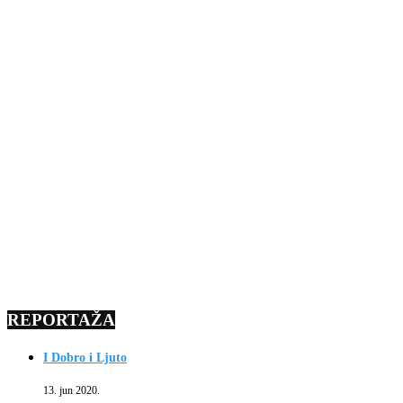
REPORTAŽA
I Dobro i Ljuto
13. jun 2020.