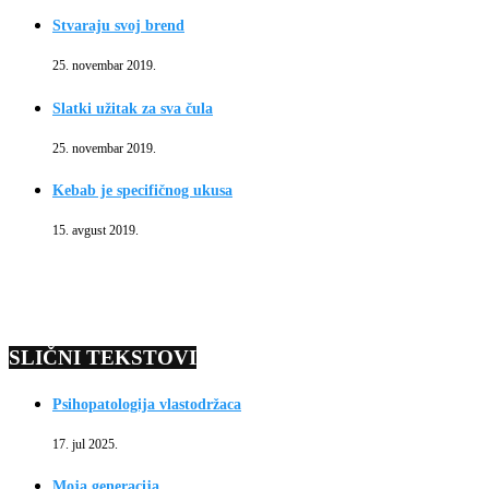
Stvaraju svoj brend
25. novembar 2019.
Slatki užitak za sva čula
25. novembar 2019.
Kebab je specifičnog ukusa
15. avgust 2019.
SLIČNI TEKSTOVI
Psihopatologija vlastodržaca
17. jul 2025.
Moja generacija