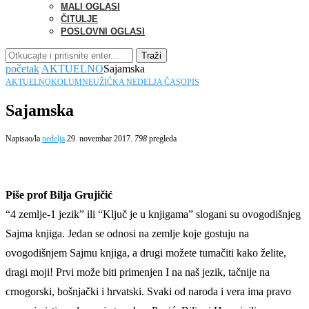
MALI OGLASI
ČITULJE
POSLOVNI OGLASI
Traži
početak
AKTUELNO
Sajamska
AKTUELNO
KOLUMNE
UŽIČKA NEDELJA ČASOPIS
Sajamska
Napisao/la
nedelja
29. novembar 2017.
798
pregleda
Piše prof Bilja Grujičić
“4 zemlje-1 jezik” ili “Ključ je u knjigama” slogani su ovogodišnjeg
Sajma knjiga. Jedan se odnosi na zemlje koje gostuju na
ovogodišnjem Sajmu knjiga, a drugi možete tumačiti kako želite,
dragi moji! Prvi može biti primenjen I na naš jezik, tačnije na
crnogorski, bošnjački i hrvatski. Svaki od naroda i vera ima pravo