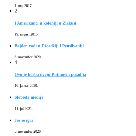
1. maj 2017.
2
I Amerikanci u koloniji u Zlakusi
19. avgust 2015.
Bajden vodi u Džordžiji i Pensilvaniji
6. novembar 2020.
4
Ovo je borba dveju Putinovih pešadija
10. januar 2020.
Sloboda medija
11. jul 2021.
Još se igra
5. novembar 2020.