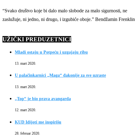
“Svako društvo koje bi dalo malo slobode za malo sigurnosti, ne
zaslužuje, ni jedno, ni drugo, i izgubiće oboje.” Bendžamin Frenklin
UŽIČKI PREDUZETNICI
Mladi ostaju u Potpeću i uzgajaju ribu
13. mart 2020.
U palačinkarnici „Maga“ đakonije za sve uzraste
13. mart 2020.
„Top“ je bio prava avangarda
12. mart 2020.
KUD Idijoti me inspirišu
28. februar 2020.