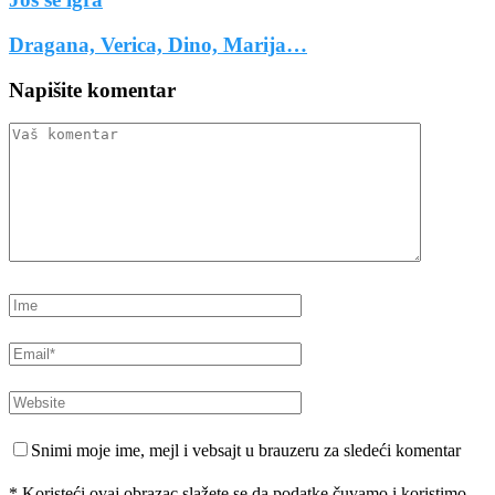
Dragana, Verica, Dino, Marija…
Napišite komentar
Snimi moje ime, mejl i vebsajt u brauzeru za sledeći komentar
* Koristeći ovaj obrazac slažete se da podatke čuvamo i koristimo