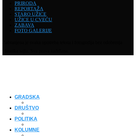
PRIRODA
REPORTAŽA
STARO UŽICE
UŽICE U CVEĆU
ZABAVA
FOTO GALERIJE
Zabranjena je svaka upotreba teksta i fotografija bez odobrenja
vlasnika sajta. Sva prava zadržana.
GRADSKA
DRUŠTVO
POLITIKA
KOLUMNE