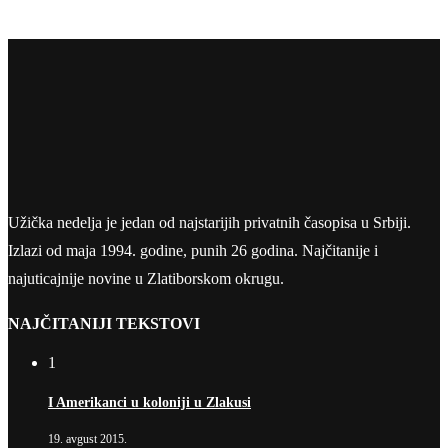
Užička nedelja je jedan od najstarijih privatnih časopisa u Srbiji.
Izlazi od maja 1994. godine, punih 26 godina. Najčitanije i
najuticajnije novine u Zlatiborskom okrugu.
NAJČITANIJI TEKSTOVI
1
I Amerikanci u koloniji u Zlakusi
19. avgust 2015.