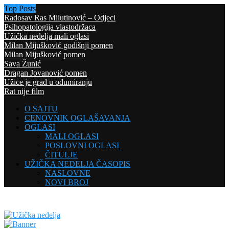
Top Posts
Radosav Ras Milutinović – Odjeci
Psihopatologija vlastodržaca
Užička nedelja mali oglasi
Milan Mijušković godišnji pomen
Milan Mijušković pomen
Sava Žunić
Dragan Jovanović pomen
Užice je grad u odumiranju
Rat nije film
O SAJTU
CENOVNIK OGLAŠAVANJA
OGLASI
MALI OGLASI
POSLOVNI OGLASI
ČITULJE
UŽIČKA NEDELJA ČASOPIS
NASLOVNE
NOVI BROJ