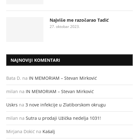
Najviše me razočarao Tadić
27. oktobar 2023.
NAJNOVIJI KOMENTARI
Bata D.
na
IN MEMORIAM – Stevan Mirković
milan
na
IN MEMORIAM – Stevan Mirković
Uskrs
na
3 nove infekcije u Zlatiborskom okrugu
milan
na
Sutra u prodaji Užička nedelja 1031!
Mirjana Dokić
na
Kašalj