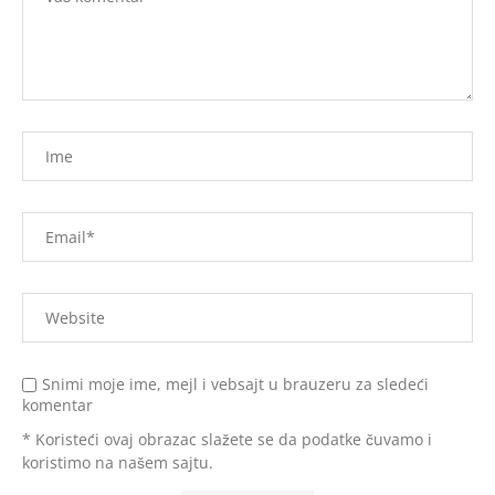
Snimi moje ime, mejl i vebsajt u brauzeru za sledeći
komentar
* Koristeći ovaj obrazac slažete se da podatke čuvamo i
koristimo na našem sajtu.