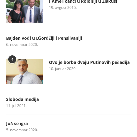
I Amerikanci u koloniji u Zlakusi
19. avgust 2015.
Bajden vodi u Džordžiji i Pensilvaniji
6. novembar 2020.
4
Ovo je borba dveju Putinovih pešadija
10. januar 2020.
Sloboda medija
11. jul 2021.
Još se igra
5. novembar 2020.