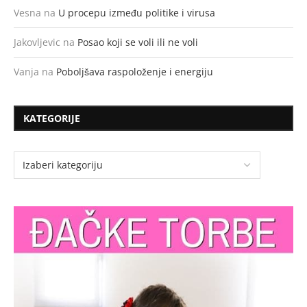
Vesna
na
U procepu između politike i virusa
Jakovljevic
na
Posao koji se voli ili ne voli
Vanja
na
Poboljšava raspoloženje i energiju
KATEGORIJE