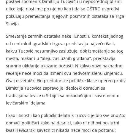
postavi spomenik Dimitriju Tucoviću u neposrednoj blizini
ulice koja nosi ime po njemu kao i da se OŠTRO usprotivi
pokušaju premeštanja njegovih posmrtnih ostataka sa Trga
Slavija.
Smeštanje zemnih ostataka neke ličnosti u kontekst jednog
od centralnih gradskih trgova predstavlja najveću čast,
kakvu Tucović nesumnjivo zaslužuje, dok izmeštanje sa tog
mesta, makar i u “aleju zaslužnih građana”, predstavlja
sramno ukidanje ukazane počasti. Nikakvo novo naknadno
rešenje neće moći da izmeni ovu nedvosmislenu činjenicu.
Ovaj osvetnički čin predatorske političke klase uperen protiv
Dimitrija Tucovića zapravo je ideološki obračun sa
tradicijama levice u Srbiji i sa nekadašnjim i savremenim
levičarskim idejama.
I kao ličnost i kao politički delatnik Tucović je bio sve ono što
domaći političari kako na desnici, tako ni njihovi poslušni
kvazi-levičarski saveznici nikada neće moći da postanu: