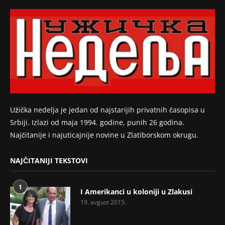
Užička nedelja je jedan od najstarijih privatnih časopisa u
Srbiji. Izlazi od maja 1994. godine, punih 26 godina.
Najčitanije i najuticajnije novine u Zlatiborskom okrugu.
NAJČITANIJI TEKSTOVI
1
I Amerikanci u koloniji u Zlakusi
19. avgust 2015.