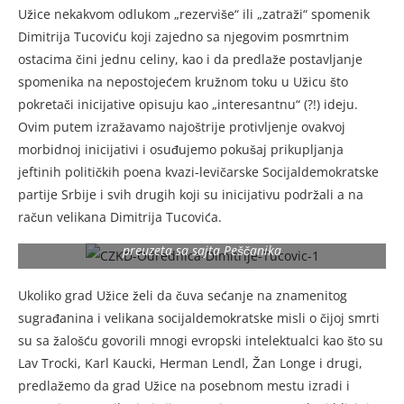
Užice nekakvom odlukom „rezerviše“ ili „zatraži“ spomenik
Dimitrija Tucoviću koji zajedno sa njegovim posmrtnim
ostacima čini jednu celiny, kao i da predlaže postavljanje
spomenika na nepostojećem kružnom toku u Užicu što
pokretači inicijative opisuju kao „interesantnu“ (?!) ideju.
Ovim putem izražavamo najoštrije protivljenje ovakvoj
morbidnoj inicijativi i osuđujemo pokušaj prikupljanja
jeftinih političkih poena kvazi-levičarske Socijaldemokratske
partije Srbije i svih drugih koji su inicijativu podržali a na
račun velikana Dimitrija Tucovića.
CZKD-Odrednica-Dimitrije-Tucovic-1 fotografija je ilustracija
preuzeta sa sajta Peščanika
Ukoliko grad Užice želi da čuva sećanje na znamenitog
sugrađanina i velikana socijaldemokratske misli o čijoj smrti
su sa žalošću govorili mnogi evropski intelektualci kao što su
Lav Trocki, Karl Kaucki, Herman Lendl, Žan Longe i drugi,
predlažemo da grad Užice na posebnom mestu izradi i