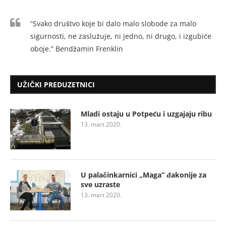
“Svako društvo koje bi dalo malo slobode za malo
sigurnosti, ne zaslužuje, ni jedno, ni drugo, i izgubiće
oboje.” Bendžamin Frenklin
UŽIČKI PREDUZETNICI
Mladi ostaju u Potpeću i uzgajaju ribu
13. mart 2020.
U palačinkarnici „Maga“ đakonije za
sve uzraste
13. mart 2020.