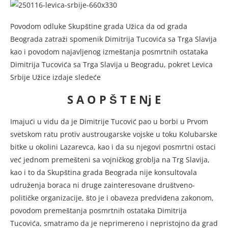
Povodom odluke Skupštine grada Užica da od grada
Beograda zatraži spomenik Dimitrija Tucovića sa Trga Slavija
kao i povodom najavljenog izmeštanja posmrtnih ostataka
Dimitrija Tucovića sa Trga Slavija u Beogradu, pokret Levica
Srbije Užice izdaje sledeće
S A O P Š T E Nj E
Imajući u vidu da je Dimitrije Tucović pao u borbi u Prvom
svetskom ratu protiv austrougarske vojske u toku Kolubarske
bitke u okolini Lazarevca, kao i da su njegovi posmrtni ostaci
već jednom premešteni sa vojničkog groblja na Trg Slavija,
kao i to da Skupština grada Beograda nije konsultovala
udruženja boraca ni druge zainteresovane društveno-
političke organizacije, što je i obaveza predviđena zakonom,
povodom premeštanja posmrtnih ostataka Dimitrija
Tucovića, smatramo da je neprimereno i nepristojno da grad