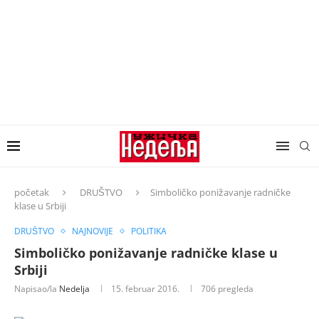
početak
DRUŠTVO
Simboličko ponižavanje radničke
klase u Srbiji
DRUŠTVO
NAJNOVIJE
POLITIKA
Simboličko ponižavanje radničke klase u
Srbiji
Napisao/la
Nedelja
15. februar 2016.
706
pregleda