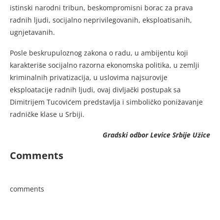
istinski narodni tribun, beskompromisni borac za prava
radnih ljudi, socijalno neprivilegovanih, eksploatisanih,
ugnjetavanih.
Posle beskrupuloznog zakona o radu, u ambijentu koji
karakteriše socijalno razorna ekonomska politika, u zemlji
kriminalnih privatizacija, u uslovima najsurovije
eksploatacije radnih ljudi, ovaj divljački postupak sa
Dimitrijem Tucovićem predstavlja i simboličko ponižavanje
radničke klase u Srbiji.
Gradski odbor Levice Srbije Užice
Comments
comments