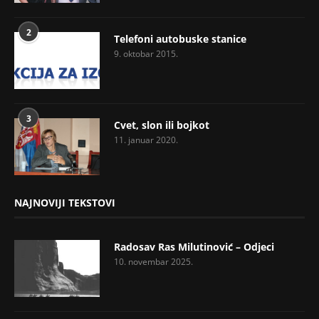
2
Telefoni autobuske stanice
9. oktobar 2015.
3
Cvet, slon ili bojkot
11. januar 2020.
NAJNOVIJI TEKSTOVI
Radosav Ras Milutinović – Odjeci
10. novembar 2025.