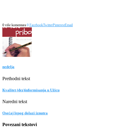
0 više komentara
0
Facebook
Twitter
Pinterest
Email
nedelja
Prethodni tekst
Kvalitet (dez)informisanja u Užicu
Naredni tekst
Osećaj lepog dolazi iznutra
Povezani tekstovi