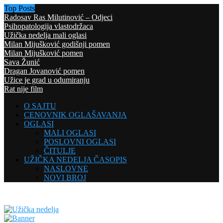
Top Posts
Radosav Ras Milutinović – Odjeci
Psihopatologija vlastodržaca
Užička nedelja mali oglasi
Milan Mijušković godišnji pomen
Milan Mijušković pomen
Sava Žunić
Dragan Jovanović pomen
Užice je grad u odumiranju
Rat nije film
O SAJTU
CENOVNIK OGLAŠAVANJA
OGLASI
MALI OGLASI
POSLOVNI OGLASI
ČITULJE
UŽIČKA NEDELJA ČASOPIS
NASLOVNE
NOVI BROJ