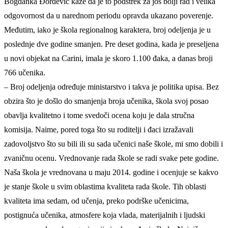
Bogdanka Đorđević kaže da je to podstrek za još bolji rad i velika
odgovornost da u narednom periodu opravda ukazano poverenje.
Međutim, iako je škola regionalnog karaktera, broj odeljenja je u
poslednje dve godine smanjen. Pre deset godina, kada je preseljena
u novi objekat na Carini, imala je skoro 1.100 đaka, a danas broji
766 učenika.
– Broj odeljenja određuje ministarstvo i takva je politika upisa. Bez
obzira što je došlo do smanjenja broja učenika, škola svoj posao
obavlja kvalitetno i tome svedoči ocena koju je dala stručna
komisija. Naime, pored toga što su roditelji i đaci izražavali
zadovoljstvo što su bili ili su sada učenici naše škole, mi smo dobili i
zvaničnu ocenu. Vrednovanje rada škole se radi svake pete godine.
Naša škola je vrednovana u maju 2014. godine i ocenjuje se kakvo
je stanje škole u svim oblastima kvaliteta rada škole. Tih oblasti
kvaliteta ima sedam, od učenja, preko podrške učenicima,
postignuća učenika, atmosfere koja vlada, materijalnih i ljudski