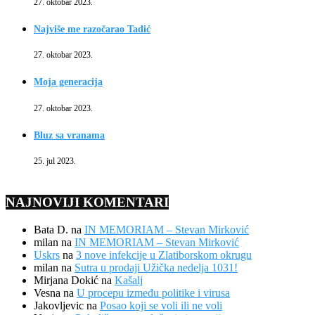
27. oktobar 2023.
Najviše me razočarao Tadić
27. oktobar 2023.
Moja generacija
27. oktobar 2023.
Bluz sa vranama
25. jul 2023.
NAJNOVIJI KOMENTARI
Bata D.
na
IN MEMORIAM – Stevan Mirković
milan
na
IN MEMORIAM – Stevan Mirković
Uskrs
na
3 nove infekcije u Zlatiborskom okrugu
milan
na
Sutra u prodaji Užička nedelja 1031!
Mirjana Dokić
na
Kašalj
Vesna
na
U procepu između politike i virusa
Jakovljevic
na
Posao koji se voli ili ne voli