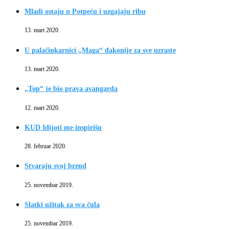
Mladi ostaju u Potpeću i uzgajaju ribu
13. mart 2020.
U palačinkarnici „Maga“ đakonije za sve uzraste
13. mart 2020.
„Top“ je bio prava avangarda
12. mart 2020.
KUD Idijoti me inspirišu
28. februar 2020.
Stvaraju svoj brend
25. novembar 2019.
Slatki užitak za sva čula
25. novembar 2019.