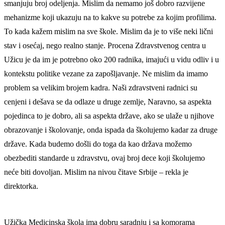
smanjuju broj odeljenja. Mislim da nemamo još dobro razvijene
mehanizme koji ukazuju na to kakve su potrebe za kojim profilima.
To kada kažem mislim na sve škole. Mislim da je to više neki lični
stav i osećaj, nego realno stanje. Procena Zdravstvenog centra u
Užicu je da im je potrebno oko 200 radnika, imajući u vidu odliv i u
kontekstu politike vezane za zapošljavanje. Ne mislim da imamo
problem sa velikim brojem kadra. Naši zdravstveni radnici su
cenjeni i dešava se da odlaze u druge zemlje, Naravno, sa aspekta
pojedinca to je dobro, ali sa aspekta države, ako se ulaže u njihove
obrazovanje i školovanje, onda ispada da školujemo kadar za druge
države. Kada budemo došli do toga da kao država možemo
obezbediti standarde u zdravstvu, ovaj broj dece koji školujemo
neće biti dovoljan. Mislim na nivou čitave Srbije – rekla je
direktorka.
Užička Medicinska škola ima dobru saradnju i sa komorama