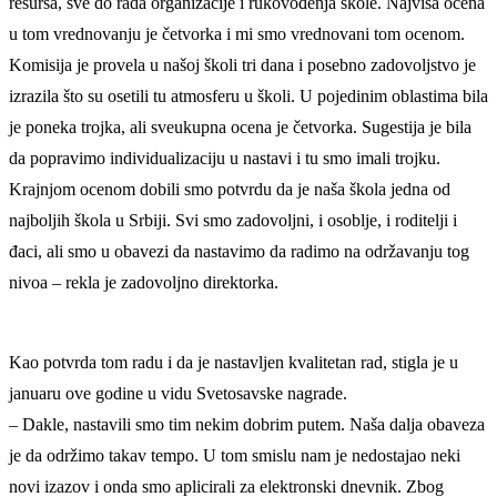
resursa, sve do rada organizacije i rukovođenja škole. Najviša ocena
u tom vrednovanju je četvorka i mi smo vrednovani tom ocenom.
Komisija je provela u našoj školi tri dana i posebno zadovoljstvo je
izrazila što su osetili tu atmosferu u školi. U pojedinim oblastima bila
je poneka trojka, ali sveukupna ocena je četvorka. Sugestija je bila
da popravimo individualizaciju u nastavi i tu smo imali trojku.
Krajnjom ocenom dobili smo potvrdu da je naša škola jedna od
najboljih škola u Srbiji. Svi smo zadovoljni, i osoblje, i roditelji i
đaci, ali smo u obavezi da nastavimo da radimo na održavanju tog
nivoa – rekla je zadovoljno direktorka.
Kao potvrda tom radu i da je nastavljen kvalitetan rad, stigla je u
januaru ove godine u vidu Svetosavske nagrade.
– Dakle, nastavili smo tim nekim dobrim putem. Naša dalja obaveza
je da održimo takav tempo. U tom smislu nam je nedostajao neki
novi izazov i onda smo aplicirali za elektronski dnevnik. Zbog