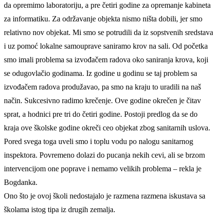
da opremimo laboratoriju, a pre četiri godine za opremanje kabineta
za informatiku. Za održavanje objekta nismo ništa dobili, jer smo
relativno nov objekat. Mi smo se potrudili da iz sopstvenih sredstava
i uz pomoć lokalne samouprave saniramo krov na sali. Od početka
smo imali problema sa izvođačem radova oko saniranja krova, koji
se odugovlačio godinama. Iz godine u godinu se taj problem sa
izvođačem radova produžavao, pa smo na kraju to uradili na naš
način. Sukcesivno radimo krečenje. Ove godine okrečen je čitav
sprat, a hodnici pre tri do četiri godine. Postoji predlog da se do
kraja ove školske godine okreči ceo objekat zbog sanitarnih uslova.
Pored svega toga uveli smo i toplu vodu po nalogu sanitarnog
inspektora. Povremeno dolazi do pucanja nekih cevi, ali se brzom
intervencijom one poprave i nemamo velikih problema – rekla je
Bogdanka.
Ono što je ovoj školi nedostajalo je razmena razmena iskustava sa
školama istog tipa iz drugih zemalja.