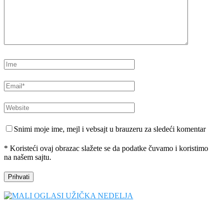
Snimi moje ime, mejl i vebsajt u brauzeru za sledeći komentar
* Koristeći ovaj obrazac slažete se da podatke čuvamo i koristimo
na našem sajtu.