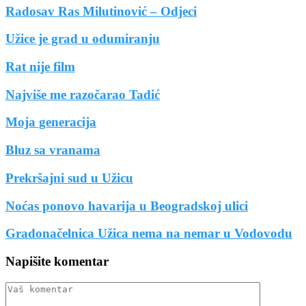
Radosav Ras Milutinović – Odjeci
Užice je grad u odumiranju
Rat nije film
Najviše me razočarao Tadić
Moja generacija
Bluz sa vranama
Prekršajni sud u Užicu
Noćas ponovo havarija u Beogradskoj ulici
Gradonačelnica Užica nema na nemar u Vodovodu
Napišite komentar