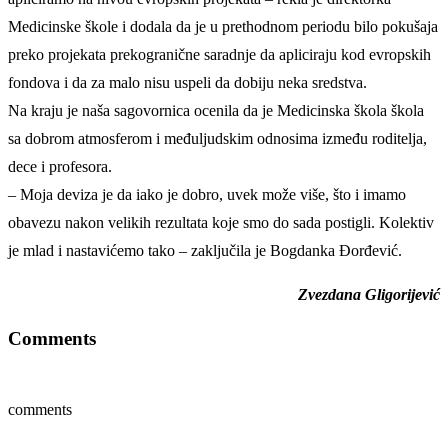
Medicinske škole i dodala da je u prethodnom periodu bilo pokušaja
preko projekata prekogranične saradnje da apliciraju kod evropskih
fondova i da za malo nisu uspeli da dobiju neka sredstva.
Na kraju je naša sagovornica ocenila da je Medicinska škola škola
sa dobrom atmosferom i međuljudskim odnosima između roditelja,
dece i profesora.
– Moja deviza je da iako je dobro, uvek može više, što i imamo
obavezu nakon velikih rezultata koje smo do sada postigli. Kolektiv
je mlad i nastavićemo tako – zaključila je Bogdanka Đorđević.
Zvezdana Gligorijević
Comments
comments