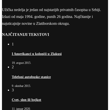
Užička nedelja je jedan od najstarijih privatnih časopisa u Srbiji.
Izlazi od maja 1994. godine, punih 26 godina. Najčitanije i
najuticajnije novine u Zlatiborskom okrugu.
NAJČITANIJI TEKSTOVI
1
I Amerikanci u koloniji u Zlakusi
19. avgust 2015.
2
Telefoni autobuske stanice
9. oktobar 2015.
3
Cvet, slon ili bojkot
11. januar 2020.