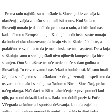
– Prema radu najbliže su nam škole iz Slovenije i iz zemalja iz
okruženja, valjda zato što smo imali isti osnov. Kod škola u
Sloveniji moralo je da dođe do promena u radu, a i biće kod nas
kada uđemo u Evropsku uniju. Kod njih medicinske sestre moraju
da budu visoko obrazovane, da imaju visoke škole i fakultete, a
praktično se svodi na to da je medicinska sestra – asistent. Deca koja
se školuju samo u srednjoj školi nivo njihovih kompetencija biće
smanjen. Ono što naše sestre uče ovde to uče sedam godina u
Slovačkoj. To će verovatno i nas čekati u budućnosti. Mi smo imali
želju da sarađujemo sa tim školama iz drugih zemalja i uspeli smo da
ostvarimo kontakt i saradnju sa školom u Nitri u Slovačkoj, preko
našeg okruga. Naši đaci su išli na takmičenje iz prve pomoći kod
njih, pa su oni dolazili kod nas. Sada smo dobili poziv iz Foče i
Višegrada za kulturna i sportska dešavanja, kao i da zajedno
apliciramo na nivou evropskih projekata – rekla je direktorka