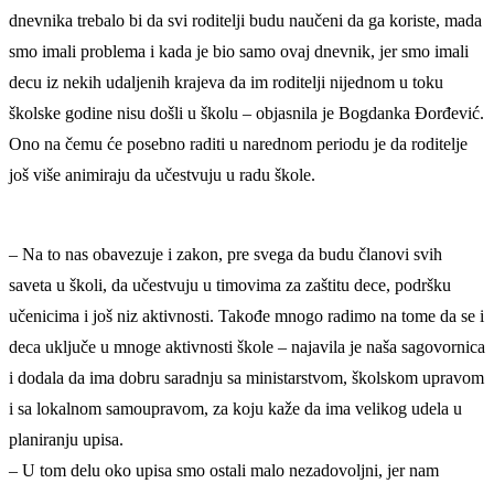
dnevnika trebalo bi da svi roditelji budu naučeni da ga koriste, mada
smo imali problema i kada je bio samo ovaj dnevnik, jer smo imali
decu iz nekih udaljenih krajeva da im roditelji nijednom u toku
školske godine nisu došli u školu – objasnila je Bogdanka Đorđević.
Ono na čemu će posebno raditi u narednom periodu je da roditelje
još više animiraju da učestvuju u radu škole.
– Na to nas obavezuje i zakon, pre svega da budu članovi svih
saveta u školi, da učestvuju u timovima za zaštitu dece, podršku
učenicima i još niz aktivnosti. Takođe mnogo radimo na tome da se i
deca uključe u mnoge aktivnosti škole – najavila je naša sagovornica
i dodala da ima dobru saradnju sa ministarstvom, školskom upravom
i sa lokalnom samoupravom, za koju kaže da ima velikog udela u
planiranju upisa.
– U tom delu oko upisa smo ostali malo nezadovoljni, jer nam