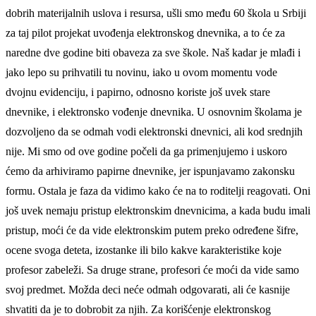
dobrih materijalnih uslova i resursa, ušli smo među 60 škola u Srbiji
za taj pilot projekat uvođenja elektronskog dnevnika, a to će za
naredne dve godine biti obaveza za sve škole. Naš kadar je mlađi i
jako lepo su prihvatili tu novinu, iako u ovom momentu vode
dvojnu evidenciju, i papirno, odnosno koriste još uvek stare
dnevnike, i elektronsko vođenje dnevnika. U osnovnim školama je
dozvoljeno da se odmah vodi elektronski dnevnici, ali kod srednjih
nije. Mi smo od ove godine počeli da ga primenjujemo i uskoro
ćemo da arhiviramo papirne dnevnike, jer ispunjavamo zakonsku
formu. Ostala je faza da vidimo kako će na to roditelji reagovati. Oni
još uvek nemaju pristup elektronskim dnevnicima, a kada budu imali
pristup, moći će da vide elektronskim putem preko određene šifre,
ocene svoga deteta, izostanke ili bilo kakve karakteristike koje
profesor zabeleži. Sa druge strane, profesori će moći da vide samo
svoj predmet. Možda deci neće odmah odgovarati, ali će kasnije
shvatiti da je to dobrobit za njih. Za korišćenje elektronskog