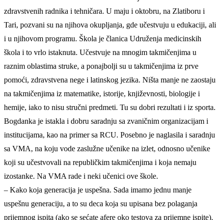
zdravstvenih radnika i tehničara. U maju i oktobru, na Zlatiboru i
Tari, pozvani su na njihova okupljanja, gde učestvuju u edukaciji, ali
i u njihovom programu. Škola je članica Udruženja medicinskih
škola i to vrlo istaknuta. Učestvuje na mnogim takmičenjima u
raznim oblastima struke, a ponajbolji su u takmičenjima iz prve
pomoći, zdravstvena nege i latinskog jezika. Ništa manje ne zaostaju
na takmičenjima iz matematike, istorije, književnosti, biologije i
hemije, iako to nisu stručni predmeti. Tu su dobri rezultati i iz sporta.
Bogdanka je istakla i dobru saradnju sa zvaničnim organizacijam i
institucijama, kao na primer sa RCU. Posebno je naglasila i saradnju
sa VMA, na koju vode zaslužne učenike na izlet, odnosno učenike
koji su učestvovali na republičkim takmičenjima i koja nemaju
izostanke. Na VMA rade i neki učenici ove škole.
– Kako koja generacija je uspešna. Sada imamo jednu manje
uspešnu generaciju, a to su deca koja su upisana bez polaganja
prijemnog ispita (ako se sećate afere oko testova za prijemne ispite).