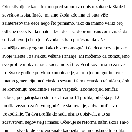
Objektivnije je kada imamo pred sobom za upis rezultate iz škole i
završnog ispita. Inače, mi smo škola gde ima tri puta više
zainteresovane dece nego što primamo, tako da imamo veliki broj
odlične dece. Kada imate takvu decu sa dobrom osnovom, znači da
su i zahtevnija i da je naš zadatak kao profesora da više
osmišljavamo program kako bismo omogućili da deca razvijaju sve
svoje talente i da steknu veštine i znanje. Mi možemo da obrazujemo
sve profile u okviru rada socijalne zaštite. Verifikovani smo za sve
to. Svake godine pravimo kombinacije, ali u u jednoj godini uvek
imamo generaciju medicinskih sestara i farmaceutskih tehničara, dok
se kombinuju medicinska sestra vaspitač, laboratorijski teničar,
babice, pedijatrijska sestra i td. Imamo 14 profila, od čega je 12
profila vezano za četvorogodišnje školovanje, a dva profila za
trogodišnje. Ta dva profila do sada nismo upisivali, a to su
zdravstveni negovatelj i maser. Očekuje se reforma naših škola i ako
ministarstvo bude to prepoznalo kao jedan od nedostajućih profila,