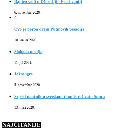
Bajden vodi u Džordžiji i Pensilvaniji
6. novembar 2020.
4
Ovo je borba dveju Putinovih pešadija
10. januar 2020.
Sloboda medija
11. jul 2021.
Još se igra
5. novembar 2020.
Srpski naučnik u svetskom timu istraživača Sunca
13. mart 2020.
NAJČITANIJE