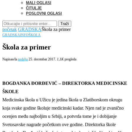
MALI OGLASI
ČITULJE
POSLOVNI OGLASI
Traži
početak
GRADSKA
Škola za primer
GRADSKA
INFO
ŠKOLA
Škola za primer
Napisao/la
nedelja
25. decembar 2017.
1,1K
pregleda
BOGDANKA ĐORĐEVIĆ – DIREKTORKA MEDICINSKE
ŠKOLE
Medicinska škola u Užicu je jedina škola u Zlatiborskom okrugu
koja svake godine školuje medicinski kadar. Njen rad je zvanično
ocenjen među najboljim u Srbiji, a potvrda tome je i dobijanje
Svetosavske nagrade početkom ove godine. Direktorka škole