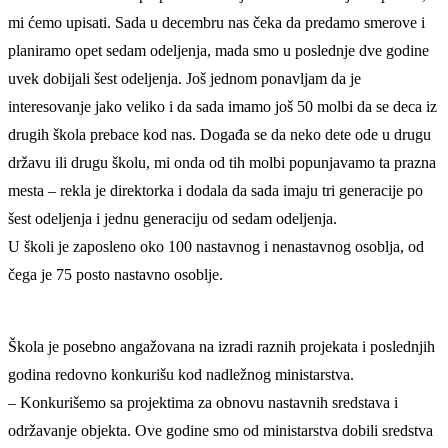
mi ćemo upisati. Sada u decembru nas čeka da predamo smerove i
planiramo opet sedam odeljenja, mada smo u poslednje dve godine
uvek dobijali šest odeljenja. Još jednom ponavljam da je
interesovanje jako veliko i da sada imamo još 50 molbi da se deca iz
drugih škola prebace kod nas. Događa se da neko dete ode u drugu
državu ili drugu školu, mi onda od tih molbi popunjavamo ta prazna
mesta – rekla je direktorka i dodala da sada imaju tri generacije po
šest odeljenja i jednu generaciju od sedam odeljenja.
U školi je zaposleno oko 100 nastavnog i nenastavnog osoblja, od
čega je 75 posto nastavno osoblje.
Škola je posebno angažovana na izradi raznih projekata i poslednjih
godina redovno konkurišu kod nadležnog ministarstva.
– Konkurišemo sa projektima za obnovu nastavnih sredstava i
održavanje objekta. Ove godine smo od ministarstva dobili sredstva