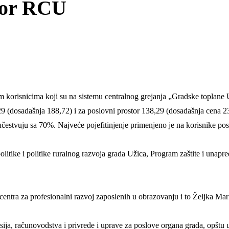
ktor RCU
im korisnicima koji su na sistemu centralnog grejanja „Gradske toplane
9 (dosadašnja 188,72) i za poslovni prostor 138,29 (dosadašnja cena 235
 učestvuju sa 70%. Najveće pojefitinjenje primenjeno je na korisnike po
itike i politike ruralnog razvoja grada Užica, Program zaštite i unapr
entra za profesionalni razvoj zaposlenih u obrazovanju i to Željka Mark
sija, računovodstva i privrede i uprave za poslove organa grada, opštu u