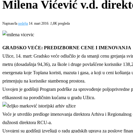
Milena Vićević v.d. dire
Napisao/la
nedelja
14. mart 2016.
1,8K
pregleda
GRADSKO VEĆE: PREDIZBORNE CENE I IMENOVANJA
Užice, 14. mart: Gradsko veće odlučilo je da smanji cenu grejanja sv
metru (dosadašnja 94,36), za škole i druge povlašćene korisnike 138,2
energenata koje Toplana koristi, mazuta i gasa, a koji u ceni koštanja
primenjuju na korisnike stambenog prostora.
Usvojen je godišnji Program podrške za sprovođenje poljoprivredne pol
efikasnosti na porodičnim kućama u gradu Užicu.
Veće je utvrdilo predloge imenovanja direktora Arhiva i Regionalnog c
dužnosti direktora RCU-a.
Usvojeni su godišnji izveštaji o radu gradskih uprava za poslove finan