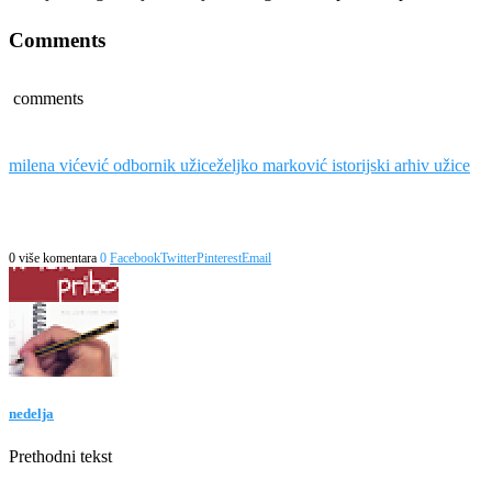
Comments
comments
milena vićević odbornik užice
željko marković istorijski arhiv užice
0 više komentara
0
Facebook
Twitter
Pinterest
Email
nedelja
Prethodni tekst