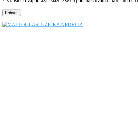
* Koristeći ovaj obrazac slažete se da podatke čuvamo i koristimo na 