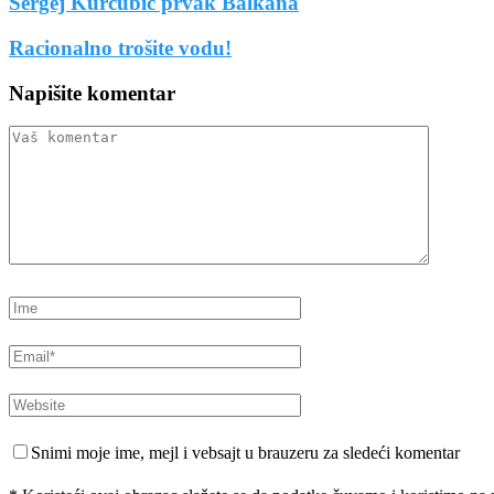
Sergej Kurćubić prvak Balkana
Racionalno trošite vodu!
Napišite komentar
Snimi moje ime, mejl i vebsajt u brauzeru za sledeći komentar