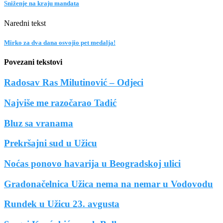
Sniženje na kraju mandata
Naredni tekst
Mirko za dva dana osvojio pet medalja!
Povezani tekstovi
Radosav Ras Milutinović – Odjeci
Najviše me razočarao Tadić
Bluz sa vranama
Prekršajni sud u Užicu
Noćas ponovo havarija u Beogradskoj ulici
Gradonačelnica Užica nema na nemar u Vodovodu
Rundek u Užicu 23. avgusta