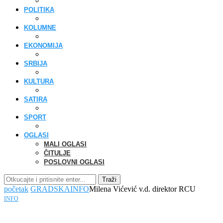
POLITIKA
KOLUMNE
EKONOMIJA
SRBIJA
KULTURA
SATIRA
SPORT
OGLASI
MALI OGLASI
ČITULJE
POSLOVNI OGLASI
Traži
početak
GRADSKA
INFO
Milena Vićević v.d. direktor RCU
INFO