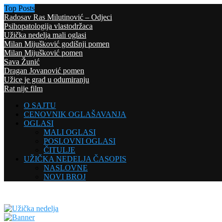
Top Posts
Radosav Ras Milutinović – Odjeci
Psihopatologija vlastodržaca
Užička nedelja mali oglasi
Milan Mijušković godišnji pomen
Milan Mijušković pomen
Sava Žunić
Dragan Jovanović pomen
Užice je grad u odumiranju
Rat nije film
O SAJTU
CENOVNIK OGLAŠAVANJA
OGLASI
MALI OGLASI
POSLOVNI OGLASI
ČITULJE
UŽIČKA NEDELJA ČASOPIS
NASLOVNE
NOVI BROJ