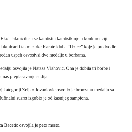
o” takmicili su se karatisti i karatistkinje u konkurenciji
u i takmicari i takmicarke Karate kluba “Uzice” koje je predvodio
nredan uspeh osvosivsi dve medalje u borbama.
dalju osvojila je Natasa Vlahovic. Ona je dobila tri borbe i
 nas preglasavanje sudija.
oj kategoriji Zeljko Jovaniovic osvojio je bronzanu medalju sa
ufinalni susret izgubio je od kasnijeg sampiona.
a Bacetic osvojila je peto mesto.