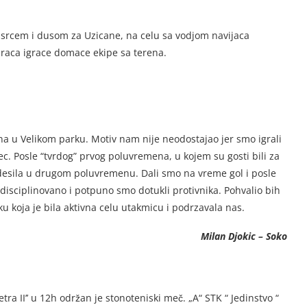
ja srcem i dusom za Uzicane, na celu sa vodjom navijaca
aca igrace domace ekipe sa terena.
ina u Velikom parku. Motiv nam nije neodostajao jer smo igrali
mec. Posle “tvrdog” prvog poluvremena, u kojem su gosti bili za
se desila u drugom poluvremenu. Dali smo na vreme gol i posle
u disciplinovano i potpuno smo dotukli protivnika. Pohvalio bih
iku koja je bila aktivna celu utakmicu i podrzavala nas.
Milan Djokic – Soko
tra II’’ u 12h
održan je stonoteniski meč.
„A“ STK “ Jedinstvo “