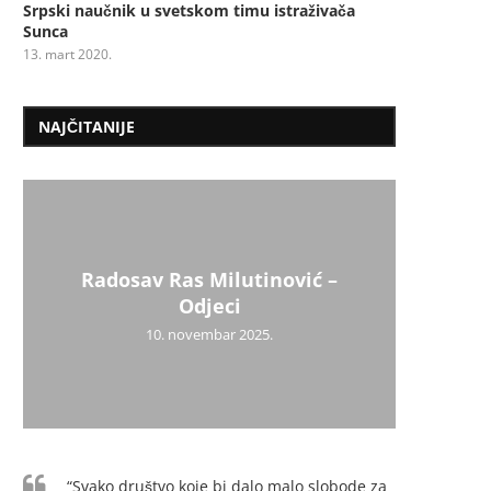
Srpski naučnik u svetskom timu istraživača
Sunca
13. mart 2020.
NAJČITANIJE
Radosav Ras Milutinović –
Mil
Psiho
Užic
Uži
Dr
Mi
Odjeci
10. novembar 2025.
“Svako društvo koje bi dalo malo slobode za