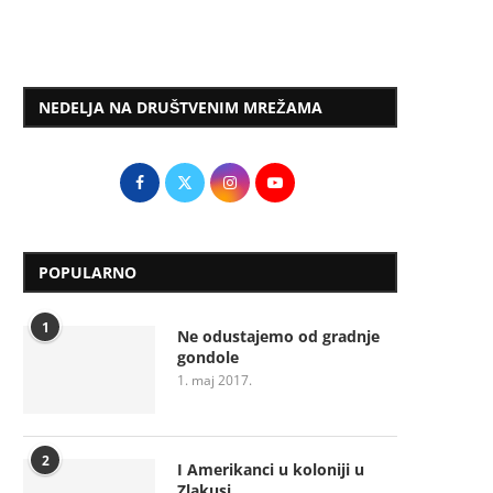
NEDELJA NA DRUŠTVENIM MREŽAMA
POPULARNO
1
Ne odustajemo od gradnje
gondole
1. maj 2017.
2
I Amerikanci u koloniji u
Zlakusi