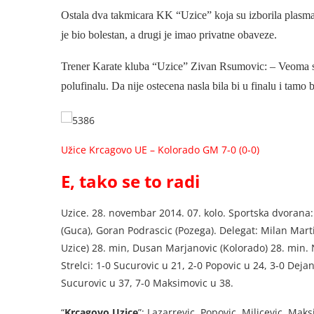
Ostala dva takmicara KK “Uzice” koja su izborila plasman
je bio bolestan, a drugi je imao privatne obaveze.
Trener Karate kluba “Uzice” Zivan Rsumovic: – Veoma s
polufinalu. Da nije ostecena nasla bila bi u finalu i tamo 
Užice Krcagovo UE – Kolorado GM 7-0 (0-0)
E, tako se to radi
Uzice. 28. novembar 2014. 07. kolo. Sportska dvorana: 
(Guca), Goran Podrascic (Pozega). Delegat: Milan Marti
Uzice) 28. min, Dusan Marjanovic (Kolorado) 28. min. 
Strelci: 1-0 Sucurovic u 21, 2-0 Popovic u 24, 3-0 Dejan
Sucurovic u 37, 7-0 Maksimovic u 38.
“
Krcagovo Uzice
”: Lazarrevic, Popovic, Milicevic, Maks