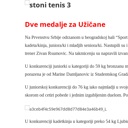
Dve medalje za Užičane
Na Prvenstvu Srbije odrzanom u beogradskoj hali “Sport Ek
kadeta/kinja, juniora/ki i mladjih seniora/ki. Nastupili s
trener Zivan Rsumovic. Na takmicenju su napravili izva
U konkurenciji juniorki u kategoriji do 59 kg bronzanu me
porazena je od Marine Damljanovic iz Studentskog Grada
U juniorskoj konkurenciji do 76 kg iako najmladji u svoj
skorom od cetiri pobede i jednim izgubljenim duelom. Pol
U konkurenciji kadetkinja u kategoriji preko 54 kg Ljubic