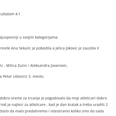
ultatom 4:1 .
najuspesniji u svojim kategorijama.
uniorki Ana Sekulic je pobedila a Jelica Jokovic je zauzela II
c , Milica Zunic i Aleksandra Jovanovic.
 a Petar Udovicic 5. mesto.
 dobro vreme za trcanje je pogodovalo da moji atleticari dobro
d je najtezi za atleticare , kad je dan kratak a treba uraditi 2
ro doslo da malo predahnemo i istestiramo koliko smo do sada