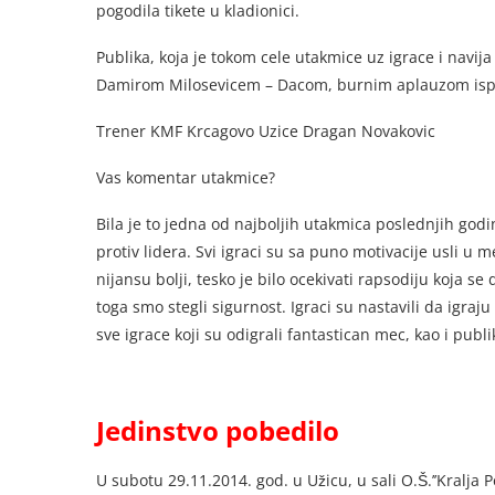
pogodila tikete u kladionici.
Publika, koja je tokom cele utakmice uz igrace i navi
Damirom Milosevicem – Dacom, burnim aplauzom ispr
Trener KMF Krcagovo Uzice Dragan Novakovic
Vas komentar utakmice?
Bila je to jedna od najboljih utakmica poslednjih god
protiv lidera. Svi igraci su sa puno motivacije usli u 
nijansu bolji, tesko je bilo ocekivati rapsodiju koja 
toga smo stegli sigurnost. Igraci su nastavili da igraj
sve igrace koji su odigrali fantastican mec, kao i publ
Jedinstvo pobedilo
U
subotu 29.11.2014. god. u Užicu, u sali O.Š.’’Kralja Pe