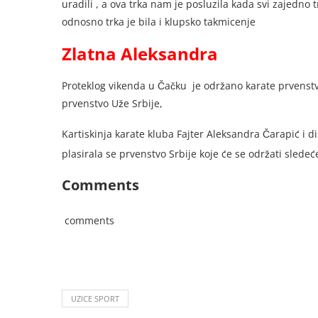
uradili , a ova trka nam je posluzila kada svi zajedno
odnosno trka je bila i klupsko takmicenje
Zlatna Aleksandra
Proteklog vikenda u Čačku je održano karate prvenstvo
prvenstvo Uže Srbije,
Kartiskinja karate kluba Fajter Aleksandra Čarapić i dis
plasirala se prvenstvo Srbije koje će se održati sled
Comments
comments
UZICE SPORT