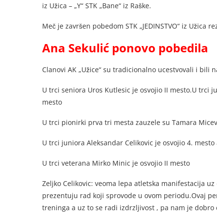
iz Užica – „Y“ STK „Bane“ iz Raške.
Meč je završen pobedom STK „JEDINSTVO“ iz Užica rez
Ana Sekulić ponovo pobedila
Clanovi AK „Užice“ su tradicionalno ucestvovali i bili 
U trci seniora Uros Kutlesic je osvojio II mesto.U trci j
mesto
U trci pionirki prva tri mesta zauzele su Tamara Micevi
U trci juniora Aleksandar Celikovic je osvojio 4. mesto
U trci veterana Mirko Minic je osvojio II mesto
Zeljko Celikovic: veoma lepa atletska manifestacija uz
prezentuju rad koji sprovode u ovom periodu.Ovaj perio
treninga a uz to se radi izdrzljivost , pa nam je dob