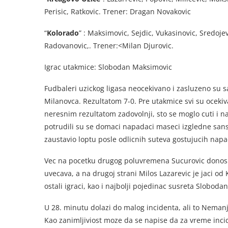
Perisic, Ratkovic. Trener: Dragan Novakovic
“
Kolorado
” : Maksimovic, Sejdic, Vukasinovic, Sredojevi
Radovanovic,. Trener:<Milan Djurovic.
Igrac utakmice: Slobodan Maksimovic
Fudbaleri uzickog ligasa neocekivano i zasluzeno su s
Milanovca. Rezultatom 7-0. Pre utakmice svi su ocekiv
neresnim rezultatom zadovolnji, sto se moglo cuti i n
potrudili su se domaci napadaci maseci izgledne sanse,
zaustavio loptu posle odlicnih suteva gostujucih nap
Vec na pocetku drugog poluvremena Sucurovic donosi p
uvecava, a na drugoj strani Milos Lazarevic je jaci od 
ostali igraci, kao i najbolji pojedinac susreta Slobod
U 28. minutu dolazi do malog incidenta, ali to Neman
Kao zanimljiviost moze da se napise da za vreme incid