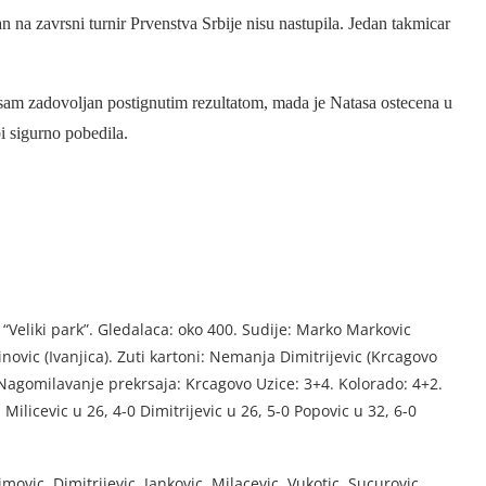
 na zavrsni turnir Prvenstva Srbije nisu nastupila. Jedan takmicar
am zadovoljan postignutim rezultatom, mada je Natasa ostecena u
bi sigurno pobedila.
“Veliki park”. Gledalaca: oko 400. Sudije: Marko Markovic
novic (Ivanjica). Zuti kartoni: Nemanja Dimitrijevic (Krcagovo
Nagomilavanje prekrsaja: Krcagovo Uzice: 3+4. Kolorado: 4+2.
 Milicevic u 26, 4-0 Dimitrijevic u 26, 5-0 Popovic u 32, 6-0
imovic, Dimitrijevic, Jankovic, Milacevic, Vukotic, Sucurovic,