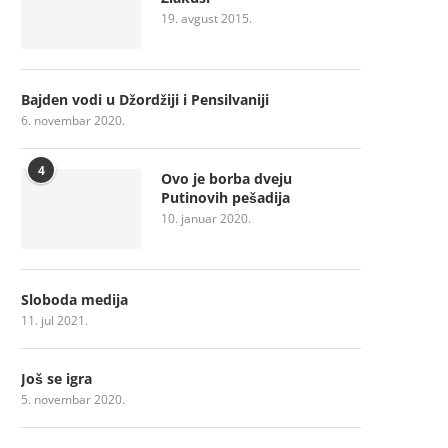
19. avgust 2015.
Bajden vodi u Džordžiji i Pensilvaniji
6. novembar 2020.
4
Ovo je borba dveju
Putinovih pešadija
10. januar 2020.
Sloboda medija
11. jul 2021.
Još se igra
5. novembar 2020.