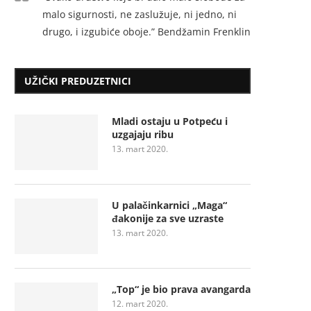
malo sigurnosti, ne zaslužuje, ni jedno, ni
drugo, i izgubiće oboje.” Bendžamin Frenklin
UŽIČKI PREDUZETNICI
Mladi ostaju u Potpeću i
uzgajaju ribu
13. mart 2020.
U palačinkarnici „Maga“
đakonije za sve uzraste
13. mart 2020.
„Top“ je bio prava avangarda
12. mart 2020.