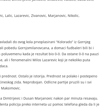
c, Lalic, Lazarevic, Zivanovic, Marjanovic, Nikolic,
avladali do ovog kola prvoplasirani “Kolorado” iz Gornjeg
ali pobedu Gornjomilanovcana, a domaci fudbaleri bili bi i
a poluvemenu kada je rezultat bio 0-0. Da ostane 0-0 na pauzi
 ali i fenomenalni Milos Lazarevic koji je nekoliko puta
adaca.
rednost. Ostalo je istorija. Prednost se polako i postepeno
Kineskog zida. Neprobojan. Odlicne partije pruzili su i svi
an Maksimovic.
ja Dimtrijevic i Dusan Marjanovic nakon par minuta resavaju.
enta policija preko interneta uz pomoc telefona gleda da li je