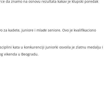
 trce da znamo na osnovu rezultata kakav je klupski poredak
 za kadete, juniore i mlađe seniore. Ovo je kvalifikaciono
ciplini kata u konkurenciji juniorki osvoila je zlatnu medalju i
ećeg vikenda u Beogradu.