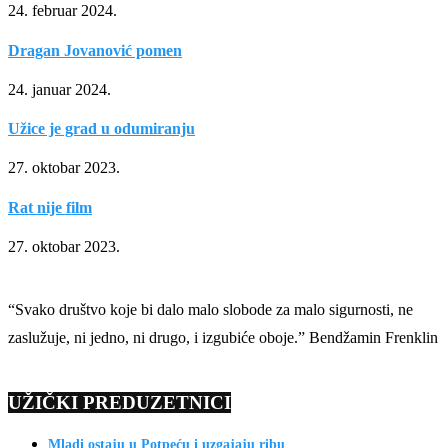
24. februar 2024.
Dragan Jovanović pomen
24. januar 2024.
Užice je grad u odumiranju
27. oktobar 2023.
Rat nije film
27. oktobar 2023.
“Svako društvo koje bi dalo malo slobode za malo sigurnosti, ne
zaslužuje, ni jedno, ni drugo, i izgubiće oboje.” Bendžamin Frenklin
UŽIČKI PREDUZETNICI
Mladi ostaju u Potpeću i uzgajaju ribu