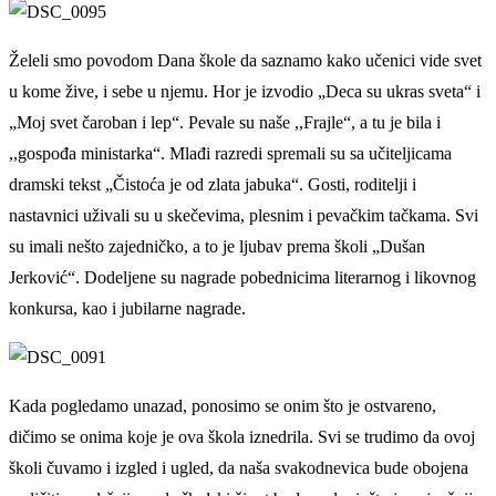
Želeli smo povodom Dana škole da saznamo kako učenici vide svet
u kome žive, i sebe u njemu. Hor je izvodio „Deca su ukras sveta“ i
„Moj svet čaroban i lep“. Pevale su naše ,,Frajle
“
, a tu je bila i
,,gospođa ministarka
“
. Mlađi razredi spremali su sa učiteljicama
dramski tekst „Čistoća je od zlata jabuka“. Gosti, roditelji i
nastavnici uživali su u skečevima, plesnim i pevačkim tačkama. Svi
su imali nešto zajedničko, a to je ljubav prema školi „Dušan
Jerković“.
Dodeljene su nagrade pobednicima literarnog i likovnog
konkursa, kao i jubilarne nagrade.
Kada pogledamo unazad, ponosimo se onim što je ostvareno,
dičimo se onima koje je ova škola iznedrila. Svi se trudimo da ovoj
školi čuvamo i izgled i ugled, da naša svakodnevica bude obojena