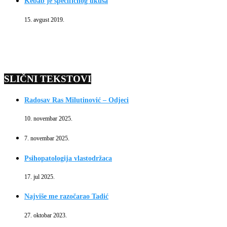
Kebab je specifičnog ukusa
15. avgust 2019.
SLIČNI TEKSTOVI
Radosav Ras Milutinović – Odjeci
10. novembar 2025.
7. novembar 2025.
Psihopatologija vlastodržaca
17. jul 2025.
Najviše me razočarao Tadić
27. oktobar 2023.