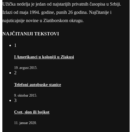
Užička nedelja je jedan od najstarijih privatnih časopisa u Srbiji.
Izlazi od maja 1994. godine, punih 26 godina. Najčitanije i
najuticajnije novine u Zlatiborskom okrugu.
NAJČITANIJI TEKSTOVI
1
I Amerikanci u koloniji u Zlakusi
19. avgust 2015.
2
Telefoni autobuske stanice
9. oktobar 2015.
3
Cvet, slon ili bojkot
11. januar 2020.