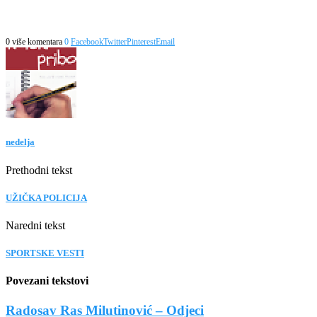
0 više komentara
0
Facebook
Twitter
Pinterest
Email
nedelja
Prethodni tekst
UŽIČKA POLICIJA
Naredni tekst
SPORTSKE VESTI
Povezani tekstovi
Radosav Ras Milutinović – Odjeci