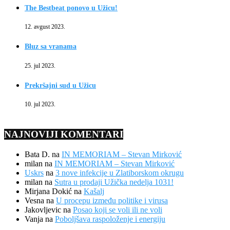
The Bestbeat ponovo u Užicu!
12. avgust 2023.
Bluz sa vranama
25. jul 2023.
Prekršajni sud u Užicu
10. jul 2023.
NAJNOVIJI KOMENTARI
Bata D.
na
IN MEMORIAM – Stevan Mirković
milan
na
IN MEMORIAM – Stevan Mirković
Uskrs
na
3 nove infekcije u Zlatiborskom okrugu
milan
na
Sutra u prodaji Užička nedelja 1031!
Mirjana Dokić
na
Kašalj
Vesna
na
U procepu između politike i virusa
Jakovljevic
na
Posao koji se voli ili ne voli
Vanja
na
Poboljšava raspoloženje i energiju