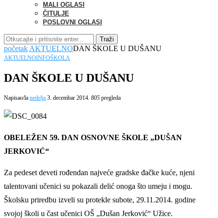
MALI OGLASI
ČITULJE
POSLOVNI OGLASI
Traži
početak
AKTUELNO
DAN ŠKOLE U DUŠANU
AKTUELNO
INFO
ŠKOLA
DAN ŠKOLE U DUŠANU
Napisao/la
nedelja
3. decembar 2014.
805
pregleda
OBELEŽEN
59.
DAN OSNOVNE ŠKOLE „DUŠAN
JERKOVIĆ“
Za
pedeset
deveti
rođendan najveće gradske đačke kuće, njeni
talentovani učenici su pokazali delić onoga što umeju i mogu.
Školsku priredbu izveli su
protekle subote,
29
.11.201
4
.
godine
svojoj školi u čast učenici OŠ „Dušan Jerković“
Užice.