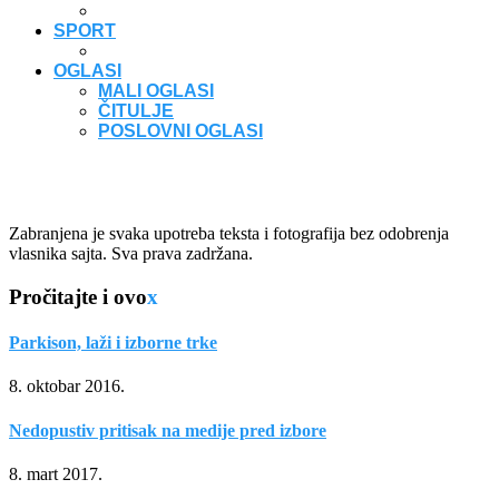
SPORT
OGLASI
MALI OGLASI
ČITULJE
POSLOVNI OGLASI
Zabranjena je svaka upotreba teksta i fotografija bez odobrenja
vlasnika sajta. Sva prava zadržana.
Pročitajte i ovo
x
Parkison, laži i izborne trke
8. oktobar 2016.
Nedopustiv pritisak na medije pred izbore
8. mart 2017.