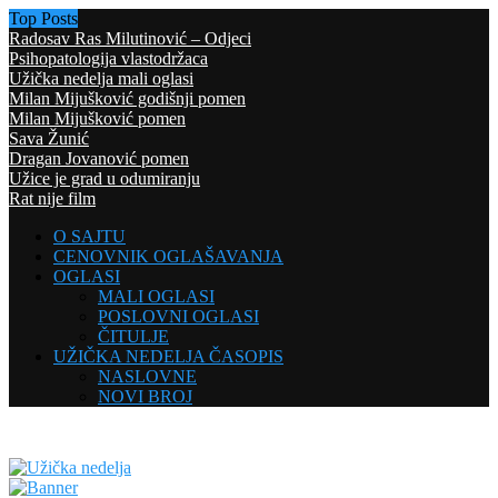
Top Posts
Radosav Ras Milutinović – Odjeci
Psihopatologija vlastodržaca
Užička nedelja mali oglasi
Milan Mijušković godišnji pomen
Milan Mijušković pomen
Sava Žunić
Dragan Jovanović pomen
Užice je grad u odumiranju
Rat nije film
O SAJTU
CENOVNIK OGLAŠAVANJA
OGLASI
MALI OGLASI
POSLOVNI OGLASI
ČITULJE
UŽIČKA NEDELJA ČASOPIS
NASLOVNE
NOVI BROJ