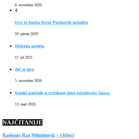
6. novembar 2020.
4
Ovo je borba dveju Putinovih pešadija
10. januar 2020.
Sloboda medija
11. jul 2021.
Još se igra
5. novembar 2020.
Srpski naučnik u svetskom timu istraživača Sunca
13. mart 2020.
NAJČITANIJE
Radosav Ras Milutinović – Odjeci