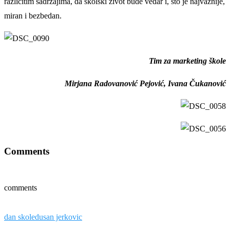
različitim sadržajima, da školski život bude vedar i, što je najvažnije,
miran i bezbedan.
Tim za marketing škole
Mirjana Radovanović Pejović, Ivana Čukanović
Comments
comments
dan skole
dusan jerkovic