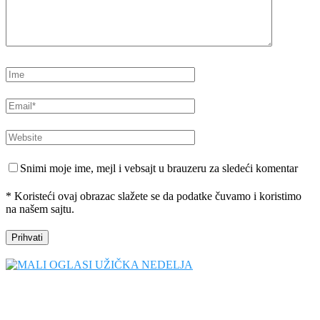
Snimi moje ime, mejl i vebsajt u brauzeru za sledeći komentar
* Koristeći ovaj obrazac slažete se da podatke čuvamo i koristimo
na našem sajtu.