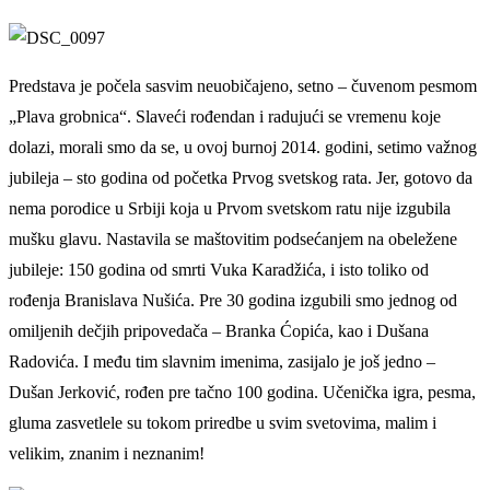
Predstava je počela sasvim neuobičajeno,
setno
– čuvenom pesmom
„P
lava grobnica
“
.
Slaveći rođendan i radujući se vremenu koje
dolazi, morali smo da se, u ovoj burnoj 2014. godini, setimo važnog
jubileja – sto godina od početka Prvog svetskog rata. Jer, gotovo da
nema porodice u Srbiji koja u Prvom svetskom ratu nije izgubila
mušku glavu.
N
astavila
se
maštovitim podsećanjem
na obeležene
jubileje: 150 godina od smrti Vuka Karadžića, i isto toliko od
rođenja Branislava Nušića. Pre 30 godina izgubili smo jednog od
omiljenih dečjih pripovedača – Branka Ćopića,
kao i Dušana
Radovića.
I među tim slavnim imenima, zasijalo je još jedno –
Dušan Jerković,
rođen pre tačno 100 godina
. Učenička igra, pesma,
gluma zasvetlele su tokom priredbe u svim svetovima, malim i
velikim, znanim i neznanim!