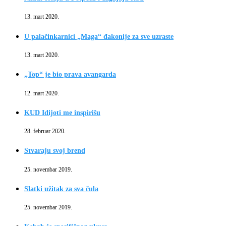
13. mart 2020.
U palačinkarnici „Maga“ đakonije za sve uzraste
13. mart 2020.
„Top“ je bio prava avangarda
12. mart 2020.
KUD Idijoti me inspirišu
28. februar 2020.
Stvaraju svoj brend
25. novembar 2019.
Slatki užitak za sva čula
25. novembar 2019.