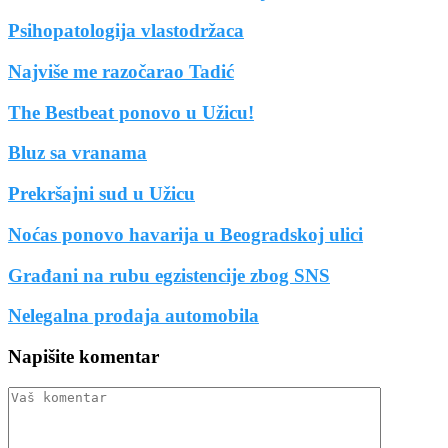
Psihopatologija vlastodržaca
Najviše me razočarao Tadić
The Bestbeat ponovo u Užicu!
Bluz sa vranama
Prekršajni sud u Užicu
Noćas ponovo havarija u Beogradskoj ulici
Građani na rubu egzistencije zbog SNS
Nelegalna prodaja automobila
Napišite komentar