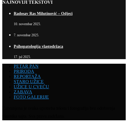
NAJNOVIJI TEKSTOVI
Radosav Ras Milutinović – Odjeci
10. novembar 2025.
7. novembar 2025.
Psihopatologija vlastodržaca
17. jul 2025.
PETAR PAN
PRIRODA
REPORTAŽA
STARO UŽICE
UŽICE U CVEĆU
ZABAVA
FOTO GALERIJE
Zabranjena je svaka upotreba teksta i fotografija bez odobrenja
vlasnika sajta. Sva prava zadržana.