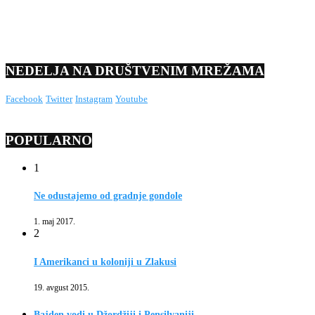
NEDELJA NA DRUŠTVENIM MREŽAMA
Facebook
Twitter
Instagram
Youtube
POPULARNO
1
Ne odustajemo od gradnje gondole
1. maj 2017.
2
I Amerikanci u koloniji u Zlakusi
19. avgust 2015.
Bajden vodi u Džordžiji i Pensilvaniji