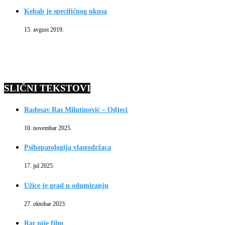
Kebab je specifičnog ukusa
15. avgust 2019.
SLIČNI TEKSTOVI
Radosav Ras Milutinović – Odjeci
10. novembar 2025.
Psihopatologija vlastodržaca
17. jul 2025.
Užice je grad u odumiranju
27. oktobar 2023.
Rat nije film