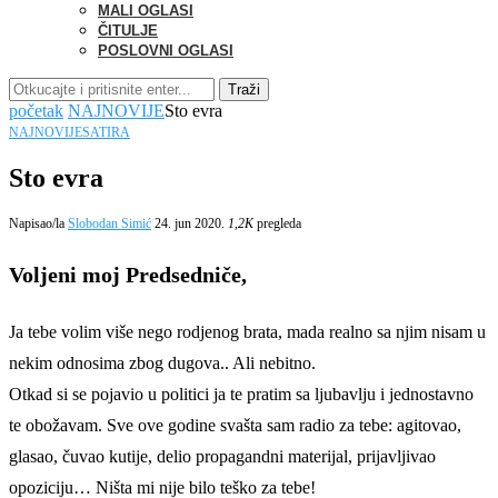
MALI OGLASI
ČITULJE
POSLOVNI OGLASI
Traži
početak
NAJNOVIJE
Sto evra
NAJNOVIJE
SATIRA
Sto evra
Napisao/la
Slobodan Simić
24. jun 2020.
1,2K
pregleda
Voljeni moj Predsedniče,
Ja tebe volim više nego rodjenog brata, mada realno sa njim nisam u
nekim odnosima zbog dugova.. Ali nebitno.
Otkad si se pojavio u politici ja te pratim sa ljubavlju i jednostavno
te obožavam. Sve ove godine svašta sam radio za tebe: agitovao,
glasao, čuvao kutije, delio propagandni materijal, prijavljivao
opoziciju… Ništa mi nije bilo teško za tebe!