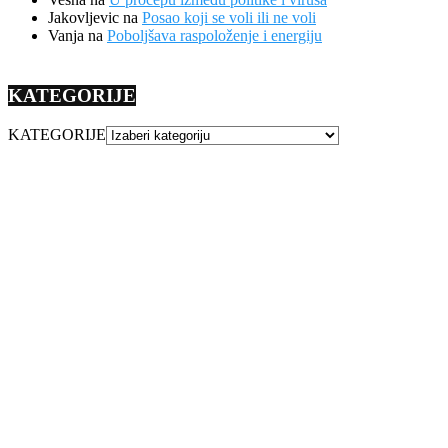
Jakovljevic
na
Posao koji se voli ili ne voli
Vanja
na
Poboljšava raspoloženje i energiju
KATEGORIJE
KATEGORIJE