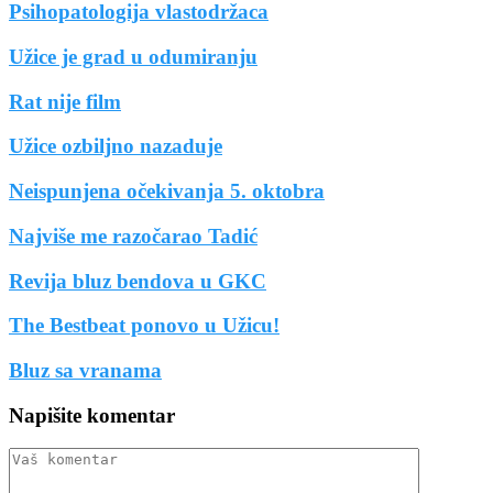
Psihopatologija vlastodržaca
Užice je grad u odumiranju
Rat nije film
Užice ozbiljno nazaduje
Neispunjena očekivanja 5. oktobra
Najviše me razočarao Tadić
Revija bluz bendova u GKC
The Bestbeat ponovo u Užicu!
Bluz sa vranama
Napišite komentar