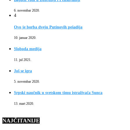
6. novembar 2020.
4
Ovo je borba dveju Putinovih pešadija
10. januar 2020.
Sloboda medija
11. jul 2021.
Još se igra
5. novembar 2020.
Srpski naučnik u svetskom timu istraživača Sunca
13. mart 2020.
NAJČITANIJE