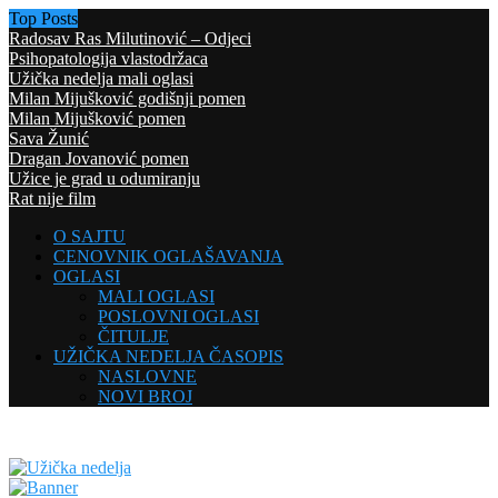
Top Posts
Radosav Ras Milutinović – Odjeci
Psihopatologija vlastodržaca
Užička nedelja mali oglasi
Milan Mijušković godišnji pomen
Milan Mijušković pomen
Sava Žunić
Dragan Jovanović pomen
Užice je grad u odumiranju
Rat nije film
O SAJTU
CENOVNIK OGLAŠAVANJA
OGLASI
MALI OGLASI
POSLOVNI OGLASI
ČITULJE
UŽIČKA NEDELJA ČASOPIS
NASLOVNE
NOVI BROJ