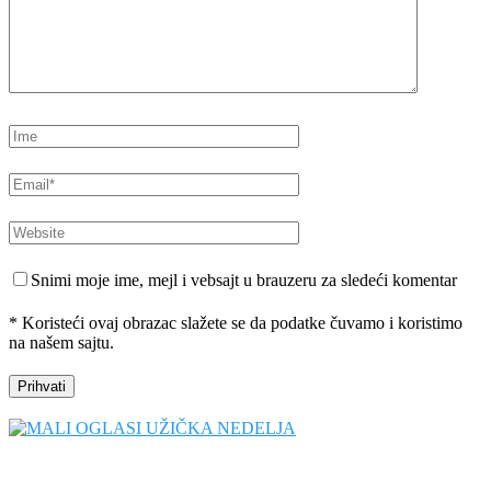
Snimi moje ime, mejl i vebsajt u brauzeru za sledeći komentar
* Koristeći ovaj obrazac slažete se da podatke čuvamo i koristimo
na našem sajtu.