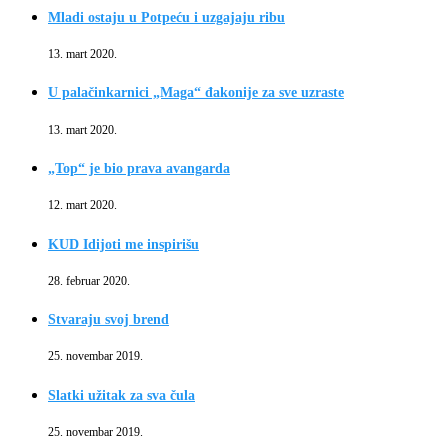
Mladi ostaju u Potpeću i uzgajaju ribu
13. mart 2020.
U palačinkarnici „Maga“ đakonije za sve uzraste
13. mart 2020.
„Top“ je bio prava avangarda
12. mart 2020.
KUD Idijoti me inspirišu
28. februar 2020.
Stvaraju svoj brend
25. novembar 2019.
Slatki užitak za sva čula
25. novembar 2019.