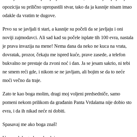
opozicija su prilično upropastili stvar, tako da ja kasnije nisam imao
odakle da vratim te dugove.
Prvo su se javljali ti stari, a kasnije su počeli da se javljaju i oni
noviji zajmodavci. Ali sad kad su počele isplate tih 100 evra, nastala
je prava invazija na mene! Nema dana da neko ne kuca na vrata,
dovratak, prozor, čekaju me ispred kuće, prave zasede, a telefon
bukvalno ne prestaje da zvoni noć i dan. Ja se jesam sakrio, ni tebi
ne smem reći gde, i nikom se ne javljam, ali bojim se da to neće
moći večno da traje.
Zato te kao boga molim, dragi moj voljeni predsedniče, samo
pomeni nekom prilikom da građanin Panta Vrdalama nije dobio sto
evra, i da ih nikad neće ni dobiti.
Spasavaj me ako boga znaš!