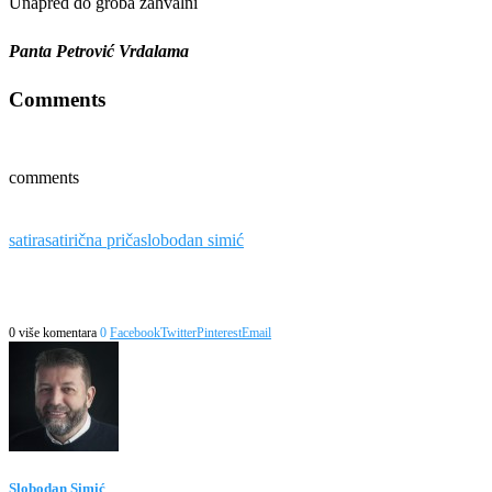
Unapred do groba zahvalni
Panta Petrović Vrdalama
Comments
comments
satira
satirična priča
slobodan simić
0 više komentara
0
Facebook
Twitter
Pinterest
Email
Slobodan Simić