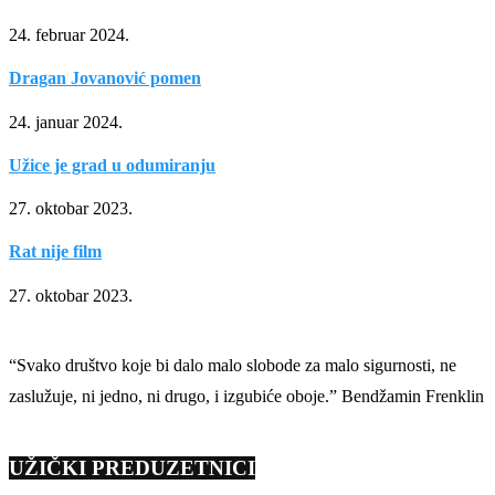
24. februar 2024.
Dragan Jovanović pomen
24. januar 2024.
Užice je grad u odumiranju
27. oktobar 2023.
Rat nije film
27. oktobar 2023.
“Svako društvo koje bi dalo malo slobode za malo sigurnosti, ne
zaslužuje, ni jedno, ni drugo, i izgubiće oboje.” Bendžamin Frenklin
UŽIČKI PREDUZETNICI