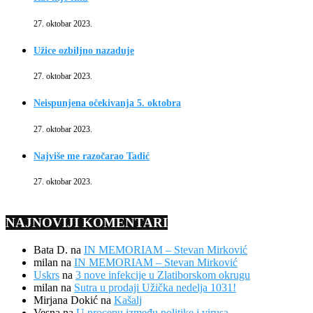
27. oktobar 2023.
Užice ozbiljno nazaduje
27. oktobar 2023.
Neispunjena očekivanja 5. oktobra
27. oktobar 2023.
Najviše me razočarao Tadić
27. oktobar 2023.
NAJNOVIJI KOMENTARI
Bata D.
na
IN MEMORIAM – Stevan Mirković
milan
na
IN MEMORIAM – Stevan Mirković
Uskrs
na
3 nove infekcije u Zlatiborskom okrugu
milan
na
Sutra u prodaji Užička nedelja 1031!
Mirjana Dokić
na
Kašalj
Vesna
na
U procepu između politike i virusa