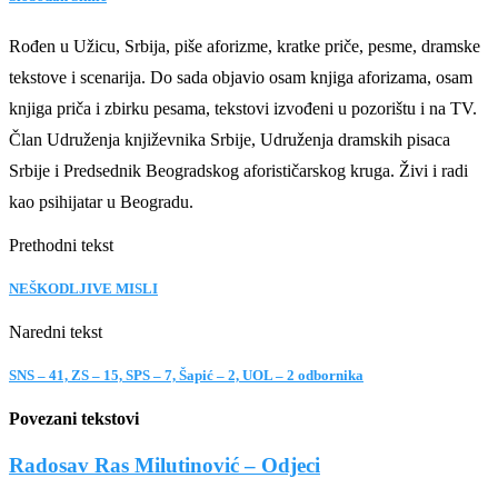
Rođen u Užicu, Srbija, piše aforizme, kratke priče, pesme, dramske
tekstove i scenarija. Do sada objavio osam knjiga aforizama, osam
knjiga priča i zbirku pesama, tekstovi izvođeni u pozorištu i na TV.
Član Udruženja književnika Srbije, Udruženja dramskih pisaca
Srbije i Predsednik Beogradskog aforističarskog kruga. Živi i radi
kao psihijatar u Beogradu.
Prethodni tekst
NEŠKODLJIVE MISLI
Naredni tekst
SNS – 41, ZS – 15, SPS – 7, Šapić – 2, UOL – 2 odbornika
Povezani tekstovi
Radosav Ras Milutinović – Odjeci