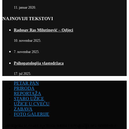
11. januar 2020.
NAJNOVIJI TEKSTOVI
Radosav Ras Milutinović – Odjeci
10. novembar 2025.
7. novembar 2025.
Psihopatologija vlastodržaca
17. jul 2025.
PETAR PAN
PRIRODA
REPORTAŽA
STARO UŽICE
UŽICE U CVEĆU
ZABAVA
FOTO GALERIJE
Zabranjena je svaka upotreba teksta i fotografija bez odobrenja