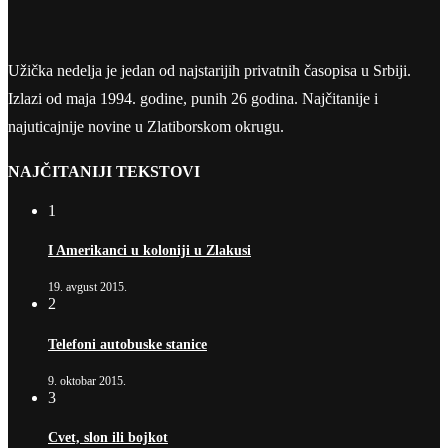
Užička nedelja je jedan od najstarijih privatnih časopisa u Srbiji.
Izlazi od maja 1994. godine, punih 26 godina. Najčitanije i
najuticajnije novine u Zlatiborskom okrugu.
NAJČITANIJI TEKSTOVI
1
I Amerikanci u koloniji u Zlakusi
19. avgust 2015.
2
Telefoni autobuske stanice
9. oktobar 2015.
3
Cvet, slon ili bojkot