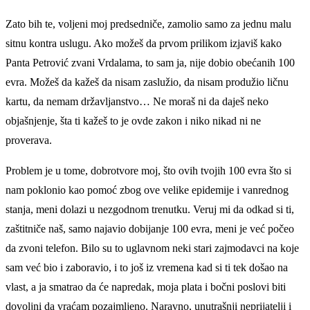
Zato bih te, voljeni moj predsedniče, zamolio samo za jednu malu
sitnu kontra uslugu. Ako možeš da prvom prilikom izjaviš kako
Panta Petrović zvani Vrdalama, to sam ja, nije dobio obećanih 100
evra. Možeš da kažeš da nisam zaslužio, da nisam produžio ličnu
kartu, da nemam državljanstvo… Ne moraš ni da daješ neko
objašnjenje, šta ti kažeš to je ovde zakon i niko nikad ni ne
proverava.
Problem je u tome, dobrotvore moj, što ovih tvojih 100 evra što si
nam poklonio kao pomoć zbog ove velike epidemije i vanrednog
stanja, meni dolazi u nezgodnom trenutku. Veruj mi da odkad si ti,
zaštitniče naš, samo najavio dobijanje 100 evra, meni je već počeo
da zvoni telefon. Bilo su to uglavnom neki stari zajmodavci na koje
sam već bio i zaboravio, i to još iz vremena kad si ti tek došao na
vlast, a ja smatrao da će napredak, moja plata i bočni poslovi biti
dovoljni da vraćam pozajmljeno. Naravno, unutrašnji neprijatelji i