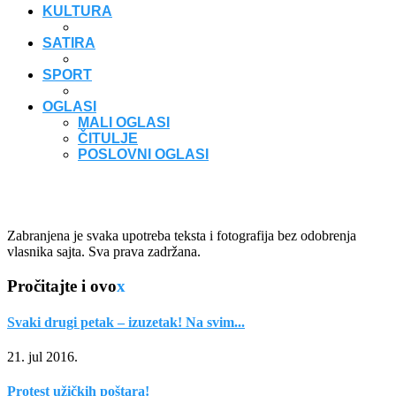
KULTURA
SATIRA
SPORT
OGLASI
MALI OGLASI
ČITULJE
POSLOVNI OGLASI
Zabranjena je svaka upotreba teksta i fotografija bez odobrenja
vlasnika sajta. Sva prava zadržana.
Pročitajte i ovo
x
Svaki drugi petak – izuzetak! Na svim...
21. jul 2016.
Protest užičkih poštara!