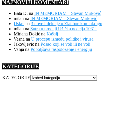
NAJNOVIJI KOMENTARI
Bata D.
na
IN MEMORIAM – Stevan Mirković
milan
na
IN MEMORIAM – Stevan Mirković
Uskrs
na
3 nove infekcije u Zlatiborskom okrugu
milan
na
Sutra u prodaji Užička nedelja 1031!
Mirjana Dokić
na
Kašalj
Vesna
na
U procepu između politike i virusa
Jakovljevic
na
Posao koji se voli ili ne voli
Vanja
na
Poboljšava raspoloženje i energiju
KATEGORIJE
KATEGORIJE