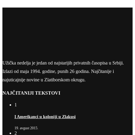
Užička nedelja je jedan od najstarijih privatnih časopisa u Srbiji.
Izlazi od maja 1994. godine, punih 26 godina. Najčitanije i
najuticajnije novine u Zlatiborskom okrugu.
NAJČITANIJI TEKSTOVI
1
I Amerikanci u koloniji u Zlakusi
19. avgust 2015.
2