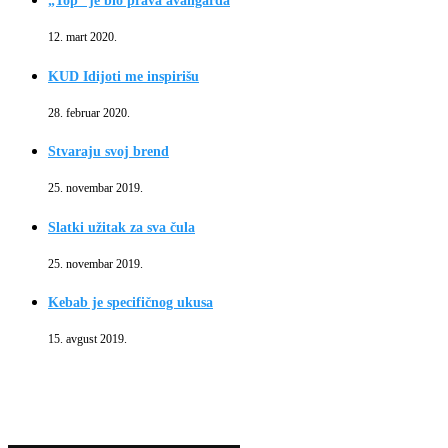
„Top“ je bio prava avangarda
12. mart 2020.
KUD Idijoti me inspirišu
28. februar 2020.
Stvaraju svoj brend
25. novembar 2019.
Slatki užitak za sva čula
25. novembar 2019.
Kebab je specifičnog ukusa
15. avgust 2019.