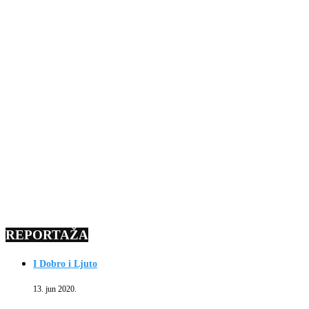
REPORTAŽA
I Dobro i Ljuto
13. jun 2020.