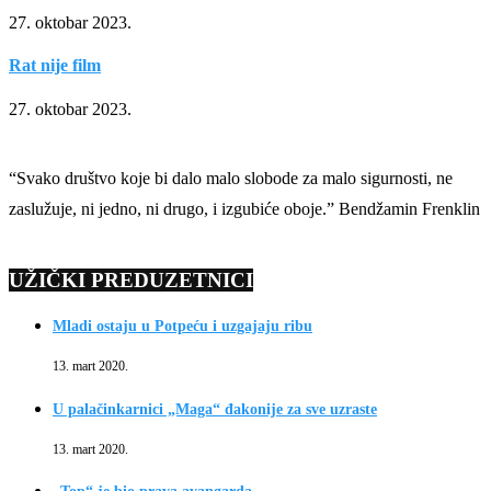
27. oktobar 2023.
Rat nije film
27. oktobar 2023.
“Svako društvo koje bi dalo malo slobode za malo sigurnosti, ne
zaslužuje, ni jedno, ni drugo, i izgubiće oboje.” Bendžamin Frenklin
UŽIČKI PREDUZETNICI
Mladi ostaju u Potpeću i uzgajaju ribu
13. mart 2020.
U palačinkarnici „Maga“ đakonije za sve uzraste
13. mart 2020.