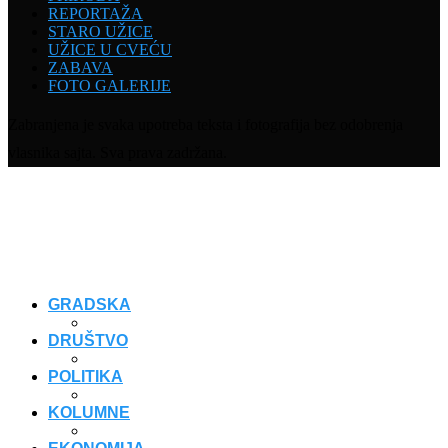
REPORTAŽA
STARO UŽICE
UŽICE U CVEĆU
ZABAVA
FOTO GALERIJE
Zabranjena je svaka upotreba teksta i fotografija bez odobrenja
vlasnika sajta. Sva prava zadržana.
GRADSKA
DRUŠTVO
POLITIKA
KOLUMNE