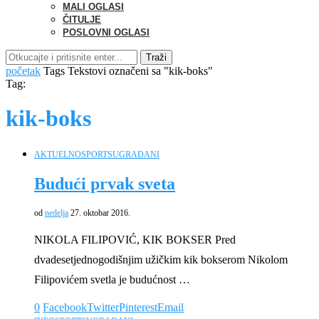
MALI OGLASI
ČITULJE
POSLOVNI OGLASI
Traži
početak
Tags
Tekstovi označeni sa "kik-boks"
Tag:
kik-boks
AKTUELNO
SPORT
SUGRAĐANI
Budući prvak sveta
od
nedelja
27. oktobar 2016.
NIKOLA FILIPOVIĆ, KIK BOKSER Pred
dvadesetjednogodišnjim užičkim kik bokserom Nikolom
Filipovićem svetla je budućnost …
0
Facebook
Twitter
Pinterest
Email