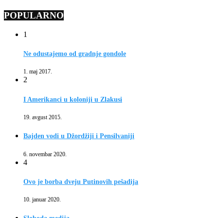
POPULARNO
1
Ne odustajemo od gradnje gondole
1. maj 2017.
2
I Amerikanci u koloniji u Zlakusi
19. avgust 2015.
Bajden vodi u Džordžiji i Pensilvaniji
6. novembar 2020.
4
Ovo je borba dveju Putinovih pešadija
10. januar 2020.