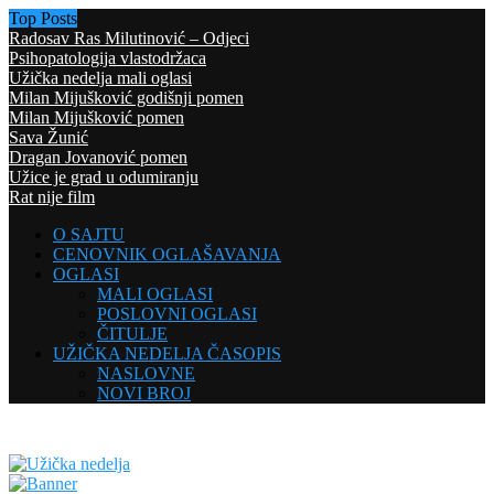
Top Posts
Radosav Ras Milutinović – Odjeci
Psihopatologija vlastodržaca
Užička nedelja mali oglasi
Milan Mijušković godišnji pomen
Milan Mijušković pomen
Sava Žunić
Dragan Jovanović pomen
Užice je grad u odumiranju
Rat nije film
O SAJTU
CENOVNIK OGLAŠAVANJA
OGLASI
MALI OGLASI
POSLOVNI OGLASI
ČITULJE
UŽIČKA NEDELJA ČASOPIS
NASLOVNE
NOVI BROJ