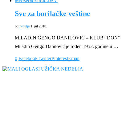
INFO
SPORT
SUGRAĐANI
Sve za borilačke veštine
od
nedelja
1. jul 2016.
MILADIN GENGO DANILOVIĆ – KLUB “DON“
Miladin Gengo Danilović je rođen 1952. godine u …
0
Facebook
Twitter
Pinterest
Email