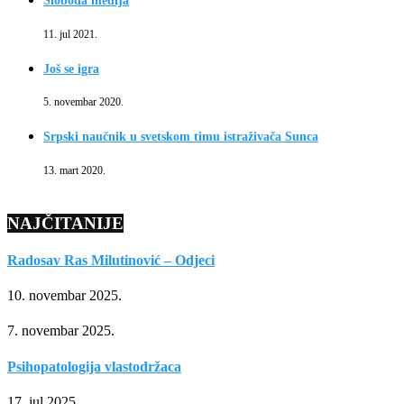
Sloboda medija
11. jul 2021.
Još se igra
5. novembar 2020.
Srpski naučnik u svetskom timu istraživača Sunca
13. mart 2020.
NAJČITANIJE
Radosav Ras Milutinović – Odjeci
10. novembar 2025.
7. novembar 2025.
Psihopatologija vlastodržaca
17. jul 2025.