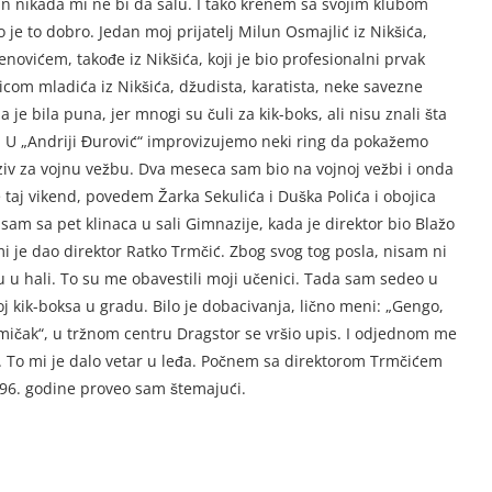
n nikada mi ne bi da salu. I tako krenem sa svojim klubom
o je to dobro. Jedan moj prijatelj Milun Osmajlić iz Nikšića,
vićem, takođe iz Nikšića, koji je bio profesionalni prvak
com mladića iz Nikšića, džudista, karatista, neke savezne
a je bila puna, jer mnogi su čuli za kik-boks, ali nisu znali šta
cu. U „Andriji Đurović“ improvizujemo neki ring da pokažemo
oziv za vojnu vežbu. Dva meseca sam bio na vojnoj vežbi i onda
taj vikend, povedem Žarka Sekulića i Duška Polića i obojica
m sa pet klinaca u sali Gimnazije, kada je direktor bio Blažo
i je dao direktor Ratko Trmčić. Zbog svog tog posla, nisam ni
u u hali. To su me obavestili moji učenici. Tada sam sedeo u
j kik-boksa u gradu. Bilo je dobacivanja, lično meni: „Gengo,
eremičak“, u tržnom centru Dragstor se vršio upis. I odjednom me
n. To mi je dalo vetar u leđa. Počnem sa direktorom Trmčićem
996. godine proveo sam štemajući.