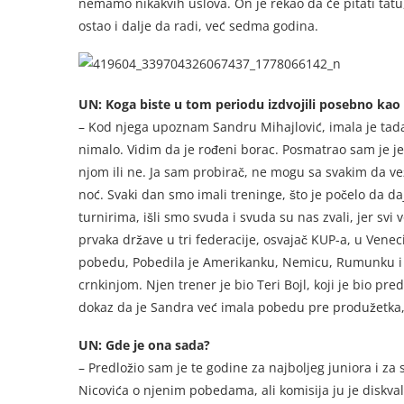
nemamo nikakvih uslova. On je rekao da će pitati tatu,
ostao i dalje da radi, već sedma godina.
UN: Koga biste u tom periodu izdvojili posebno kao
– Kod njega upoznam Sandru Mihajlović, imala je tada 
nimalo. Vidim da je rođeni borac. Posmatrao sam je j
njom ili ne. Ja sam probirač, ne mogu sa svakim da v
noć. Svaki dan smo imali treninge, što je počelo da da
turnirima, išli smo svuda i svuda su nas zvali, jer svi
prvaka države u tri federacije, osvajač KUP-a, u Veneci
pobedu, Pobedila je Amerikanku, Nemicu, Rumunku i u po
crnkinjom. Njen trener je bio Teri Bojl, koji je bio pr
dokaz da je Sandra već imala pobedu pre produžetka, a
UN: Gde je ona sada?
– Predložio sam je te godine za najboljeg juniora i za 
Nicovića o njenim pobedama, ali komisija ju je diskvalif