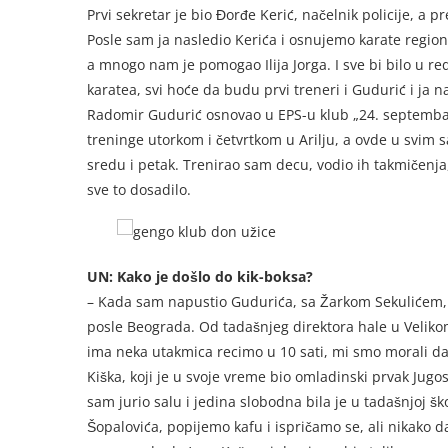
Prvi sekretar je bio Đorđe Kerić, načelnik policije, a p
Posle sam ja nasledio Kerića i osnujemo karate region 
a mnogo nam je pomogao Ilija Jorga. I sve bi bilo u re
karatea, svi hoće da budu prvi treneri i Gudurić i ja 
Radomir Gudurić osnovao u EPS-u klub „24. septemba
treninge utorkom i četvrtkom u Arilju, a ovde u svim s
sredu i petak. Trenirao sam decu, vodio ih takmičenja
sve to dosadilo.
UN: Kako je došlo do kik-boksa?
– Kada sam napustio Gudurića, sa Žarkom Sekulićem, os
posle Beograda. Od tadašnjeg direktora hale u Velik
ima neka utakmica recimo u 10 sati, mi smo morali d
Kiška, koji je u svoje vreme bio omladinski prvak Jugo
sam jurio salu i jedina slobodna bila je u tadašnjoj šk
Šopalovića, popijemo kafu i ispričamo se, ali nikako d