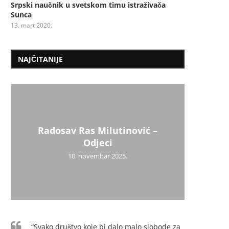
Srpski naučnik u svetskom timu istraživača
Sunca
13. mart 2020.
NAJČITANIJE
Radosav Ras Milutinović –
Mil
Psiho
Užic
Uži
Dr
Mi
Odjeci
10. novembar 2025.
“Svako društvo koje bi dalo malo slobode za