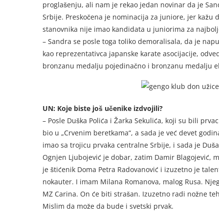
proglašenju, ali nam je rekao jedan novinar da je Sand
Srbije. Preskočena je nominacija za juniore, jer kažu 
stanovnika nije imao kandidata u juniorima za najbolj
– Sandra se posle toga toliko demoralisala, da je nap
kao reprezentativca japanske karate asocijacije, odv
bronzanu medalju pojedinačno i bronzanu medalju e
UN: Koje biste još učenike izdvojili?
– Posle Duška Polića i Žarka Sekulića, koji su bili prva
bio u „Crvenim beretkama“, a sada je već devet godina 
imao sa trojicu prvaka centralne Srbije, i sada je Dušan
Ognjen Ljubojević je dobar, zatim Damir Blagojević, ma
je štićenik Doma Petra Radovanović i izuzetno je talent
nokauter. I imam Milana Romanova, malog Rusa. Njega 
MZ Carina. On će biti strašan. Izuzetno radi nožne te
Mislim da može da bude i svetski prvak.