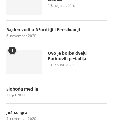
19. avgust 2015.
Bajden vodi u Džordžiji i Pensilvaniji
6. novembar 2020.
4
Ovo je borba dveju
Putinovih pešadija
10. januar 2020.
Sloboda medija
11. jul 2021.
Još se igra
5. novembar 2020.