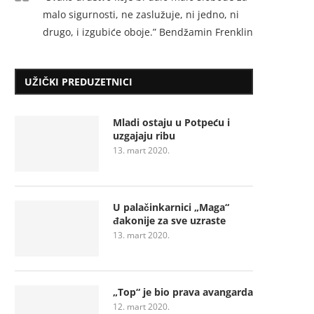
malo sigurnosti, ne zaslužuje, ni jedno, ni
drugo, i izgubiće oboje.” Bendžamin Frenklin
UŽIČKI PREDUZETNICI
Mladi ostaju u Potpeću i
uzgajaju ribu
13. mart 2020.
U palačinkarnici „Maga“
đakonije za sve uzraste
13. mart 2020.
„Top“ je bio prava avangarda
12. mart 2020.