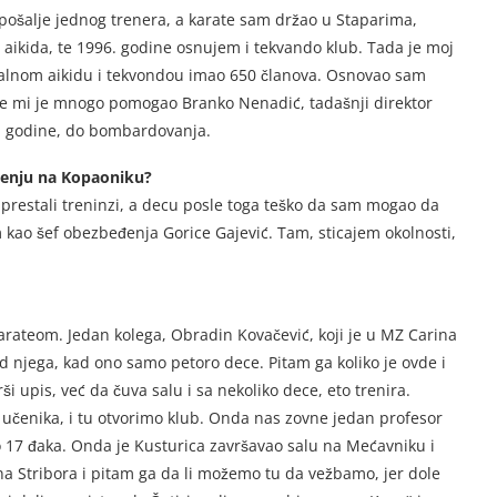
 pošalje jednog trenera, a karate sam držao u Staparima,
 aikida, te 1996. godine osnujem i tekvando klub. Tada je moj
 realnom aikidu i tekvondou imao 650 članova. Osnovao sam
ome mi je mnogo pomogao Branko Nenadić, tadašnji direktor
9. godine, do bombardovanja.
eđenju na Kopaoniku?
 prestali treninzi, a decu posle toga teško da sam mogao da
ao šef obezbeđenja Gorice Gajević. Tam, sticajem okolnosti,
arateom. Jedan kolega, Obradin Kovačević, koji je u MZ Carina
 njega, kad ono samo petoro dece. Pitam ga koliko je ovde i
ši upis, već da čuva salu i sa nekoliko dece, eto trenira.
enika, i tu otvorimo klub. Onda nas zovne jedan profesor
 17 đaka. Onda je Kusturica završavao salu na Mećavniku i
a Stribora i pitam ga da li možemo tu da vežbamo, jer dole