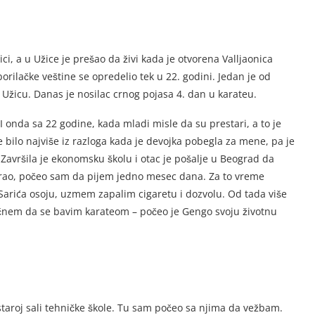
ci, a u Užice je prešao da živi kada je otvorena Valljaonica
borilačke veštine se opredelio tek u 22. godini. Jedan je od
 Užicu. Danas je nosilac crnog pojasa 4. dan u karateu.
 onda sa 22 godine, kada mladi misle da su prestari, a to je
 bilo najviše iz razloga kada je devojka pobegla za mene, pa je
 Završila je ekonomsku školu i otac je pošalje u Beograd da
arao, počeo sam da pijem jedno mesec dana. Za to vreme
arića osoju, uzmem zapalim cigaretu i dozvolu. Od tada više
čnem da se bavim karateom – počeo je Gengo svoju životnu
 staroj sali tehničke škole. Tu sam počeo sa njima da vežbam.