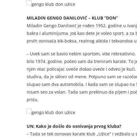
MILADIN GENGO DANILOVIĆ – KLUB “DON“
Miladin Gengo Danilović je rođen 1952. godine u Ivanji
bakra i aluminijuma. Još kao dete je voleo sport, a za 
prvih osnivača kik-boksa, realnog aikida i tekvandoa u
– Uvek sam se bavio nekim sportom, više rekreativno. I
bilo 1974. godine, počeo sam da treniram karate. To je
njen otac policajac uveče došao uveče i odveo je kući.
studira, da je skloni od mene. Potpuno sam se razoč
slupao sam dva automobila. I kada sam se slupao na S
nisam seo za volan. Tada sam prekinuo da pijem i po
priču.
UN: Kako je došlo do osnivanja prvog kluba?
– Tada se tek osnovao karate klub „Užice“ i vežbalo u