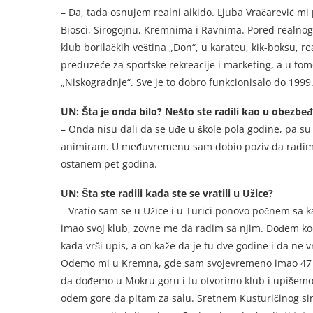
– Da, tada osnujem realni aikido. Ljuba Vračarević mi
Biosci, Sirogojnu, Kremnima i Ravnima. Pored realnog
klub borilačkih veština „Don“, u karateu, kik-boksu,
preduzeće za sportske rekreacije i marketing, a u t
„Niskogradnje“. Sve je to dobro funkcionisalo do 199
UN: Šta je onda bilo? Nešto ste radili kao u obezb
– Onda nisu dali da se uđe u škole pola godine, pa su
animiram. U međuvremenu sam dobio poziv da radim k
ostanem pet godina.
UN: Šta ste radili kada ste se vratili u Užice?
– Vratio sam se u Užice i u Turici ponovo počnem sa k
imao svoj klub, zovne me da radim sa njim. Dođem kod
kada vrši upis, a on kaže da je tu dve godine i da ne vr
Odemo mi u Kremna, gde sam svojevremeno imao 47 uč
da dođemo u Mokru goru i tu otvorimo klub i upišemo
odem gore da pitam za salu. Sretnem Kusturičinog sin