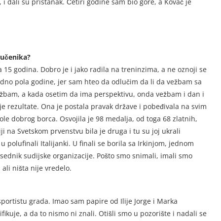
 i dali su pristanak. Četiri godine sam bio gore, a Kovač je
 učenika?
15 godina. Dobro je i jako radila na treninzima, a ne oznoji se
edno pola godine, jer sam hteo da odlučim da li da vežbam sa
ežbam, a kada osetim da ima perspektivu, onda vežbam i dan i
je rezultate. Ona je postala pravak države i pobeđivala na svim
 vole dobrog borca. Osvojila je 98 medalja, od toga 68 zlatnih,
ji na Svetskom prvenstvu bila je druga i tu su joj ukrali
lufinali Italijanki. U finali se borila sa Irkinjom, jednom
edsednik sudijske organizacije. Pošto smo snimali, imali smo
li ništa nije vredelo.
sportistu grada. Imao sam papire od Ilije Jorge i Marka
ikuje, a da to nismo ni znali. Otišli smo u pozorište i nadali se