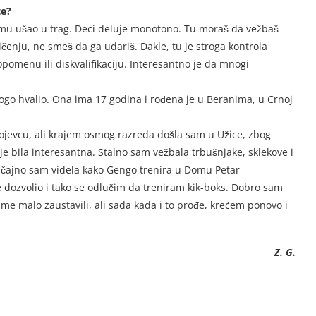
te?
 mu ušao u trag. Deci deluje monotono. Tu moraš da vežbaš
enju, ne smeš da ga udariš. Dakle, tu je stroga kontrola
omenu ili diskvalifikaciju. Interesantno je da mnogi
nogo hvalio. Ona ima 17 godina i rođena je u Beranima, u Crnoj
pojevcu, ali krajem osmog razreda došla sam u Užice, zbog
ije bila interesantna. Stalno sam vežbala trbušnjake, sklekove i
lučajno sam videla kako Gengo trenira u Domu Petar
je dozvolio i tako se odlučim da treniram kik-boks. Dobro sam
me malo zaustavili, ali sada kada i to prođe, krećem ponovo i
Z. G.