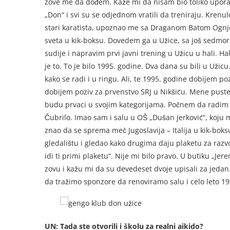
zove me da dođem. Kaže mi da nisam bio toliko upora
„Don“ i svi su se odjednom vratili da treniraju. Krenul
stari karatista, upoznao me sa Draganom Batom Ognjeno
sveta u kik-boksu. Dovedem ga u Užice, sa još sedmori
sudije i napravim prvi javni trening u Užicu u hali. Hal
je to. To je bilo 1995. godine. Dva dana su bili u Uži
kako se radi i u ringu. Ali, te 1995. godine dobijem p
dobijem poziv za prvenstvo SRJ u Nikšiću. Mene puste 
budu prvaci u svojim kategorijama. Počnem da radim sa
Čubrilo. Imao sam i salu u OŠ „Dušan Jerković“, koju m
znao da se sprema meč Jugoslavija – Italija u kik-boks
gledalištu i gledao kako drugima daju plaketu za razvo
idi ti primi plaketu“. Nije mi bilo pravo. U butiku „J
zovu i kažu mi da su devedeset dvoje upisali za jeda
da tražimo sponzore da renoviramo salu i celo leto 1
UN: Tada ste otvorili i školu za realni aikido?