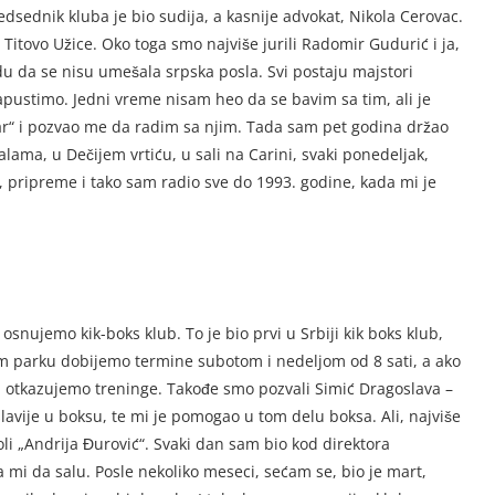
redsednik kluba je bio sudija, a kasnije advokat, Nikola Cerovac.
Titovo Užice. Oko toga smo najviše jurili Radomir Gudurić i ja,
du da se nisu umešala srpska posla. Svi postaju majstori
napustimo. Jedni vreme nisam heo da se bavim sa tim, ali je
r“ i pozvao me da radim sa njim. Tada sam pet godina držao
alama, u Dečijem vrtiću, u sali na Carini, svaki ponedeljak,
, pripreme i tako sam radio sve do 1993. godine, kada mi je
nujemo kik-boks klub. To je bio prvi u Srbiji kik boks klub,
om parku dobijemo termine subotom i nedeljom od 8 sati, a ako
a otkazujemo treninge. Takođe smo pozvali Simić Dragoslava –
slavije u boksu, te mi je pomogao u tom delu boksa. Ali, najviše
oli „Andrija Đurović“. Svaki dan sam bio kod direktora
a mi da salu. Posle nekoliko meseci, sećam se, bio je mart,