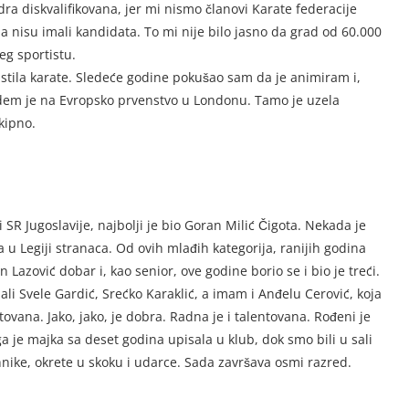
ra diskvalifikovana, jer mi nismo članovi Karate federacije
da nisu imali kandidata. To mi nije bilo jasno da grad od 60.000
eg sportistu.
ustila karate. Sledeće godine pokušao sam da je animiram i,
edem je na Evropsko prvenstvo u Londonu. Tamo je uzela
kipno.
ci SR Jugoslavije, najbolji je bio Goran Milić Čigota. Nekada je
u Legiji stranaca. Od ovih mlađih kategorija, ranijih godina
 Lazović dobar i, kao senior, ove godine borio se i bio je treći.
li Svele Gardić, Srećko Karaklić, a imam i Anđelu Cerović, koja
ovana. Jako, jako, je dobra. Radna je i talentovana. Rođeni je
je majka sa deset godina upisala u klub, dok smo bili u sali
hnike, okrete u skoku i udarce. Sada završava osmi razred.