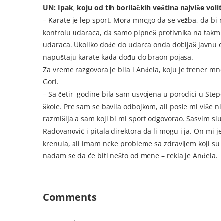
UN: Ipak, koju od tih borilačkih veština najviše voli
– Karate je lep sport. Mora mnogo da se vežba, da bi
kontrolu udaraca, da samo pipneš protivnika na takmič
udaraca. Ukoliko dođe do udarca onda dobijaš javnu op
napuštaju karate kada dođu do braon pojasa.
Za vreme razgovora je bila i Anđela, koju je trener m
Gori.
– Sa četiri godine bila sam usvojena u porodici u Ste
škole. Pre sam se bavila odbojkom, ali posle mi više n
razmišljala sam koji bi mi sport odgovorao. Sasvim s
Radovanović i pitala direktora da li mogu i ja. On mi 
krenula, ali imam neke probleme sa zdravljem koji su 
nadam se da će biti nešto od mene – rekla je Anđela.
Comments