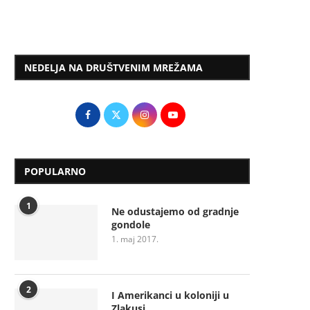
NEDELJA NA DRUŠTVENIM MREŽAMA
POPULARNO
1
Ne odustajemo od gradnje
gondole
1. maj 2017.
2
I Amerikanci u koloniji u
Zlakusi