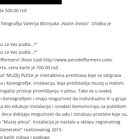
ta 500,00 rsd
otografija Valerija Bliznjuka „Način života“. Izložba je
ku za Vas pušta…?“
ku za Vas pušta…?“
Defformero“ (Novi Sad) http://www.perodefformero.com/
ta, cena karte je 700,00 rsd.
esa“ MUZEJ PLESA je interaktivna predstava koje se odigrava
a i koreografije. Instalacija, koja predstavlja muzej u malom,
drugačiji pristup promišljanju o plesu. Tako se u svakoj
 i koreografijom i imaju mogućnost da individualno ili u grupi
ga što edukuje instalacija i izvođači komuniciraju sa publikom
r deca dobijaju mogućnost da uđu i istražuju prostore koje su,
tu “Muzej plesa”. Instalacija je nastala u sklopu regionalnog
„Generator“ realizovanog 2015.
od belih zidova i podloge.