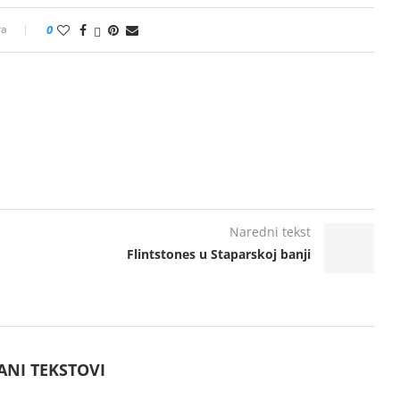
ra
0
Naredni tekst
Flintstones u Staparskoj banji
ANI TEKSTOVI