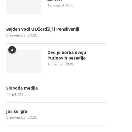
19. avgust 2015.
Bajden vodi u Džordžiji i Pensilvaniji
6. novembar 2020.
4
Ovo je borba dveju
Putinovih pešadija
10. januar 2020.
Sloboda medija
11. jul 2021.
Još se igra
5. novembar 2020.