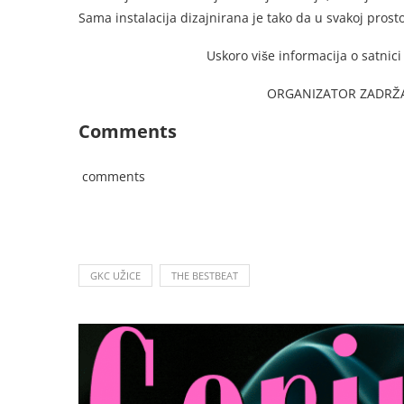
Sama instalacija dizajnirana je tako da u svakoj prosto
Uskoro više informacija o satnici
ORGANIZATOR ZADRŽ
Comments
comments
GKC UŽICE
THE BESTBEAT