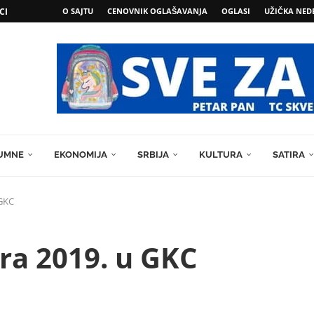
CI
O SAJTU
CENOVNIK OGLAŠAVANJA
OGLASI
UŽIČKA NED
UMNE
EKONOMIJA
SRBIJA
KULTURA
SATIRA
 GKC
ra 2019. u GKC