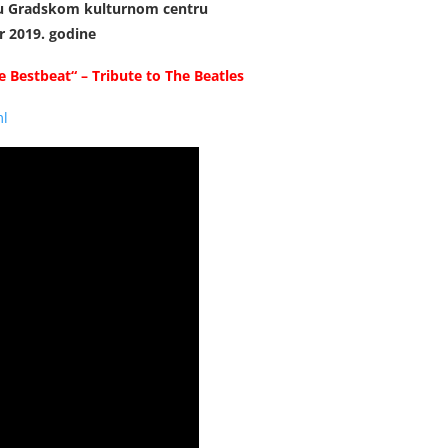
 u Gradskom kulturnom centru
r 2019. godine
e Bestbeat“ – Tribute to The Beatles
ml