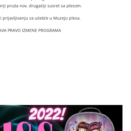
riji pruža nov, drugačiji susret sa plesom.
 i prijavljivanju za učešće u Muzeju plesa.
AVA PRAVO IZMENE PROGRAMA