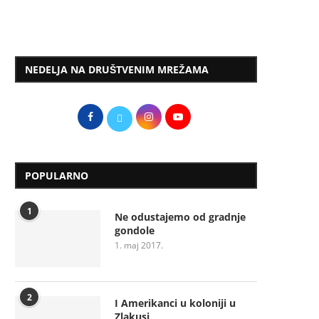
NEDELJA NA DRUŠTVENIM MREŽAMA
POPULARNO
1
Ne odustajemo od gradnje
gondole
1. maj 2017.
2
I Amerikanci u koloniji u
Zlakusi