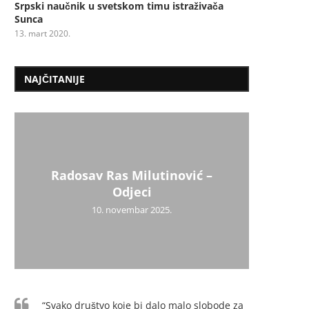
Srpski naučnik u svetskom timu istraživača
Sunca
13. mart 2020.
NAJČITANIJE
Radosav Ras Milutinović –
Odjeci
10. novembar 2025.
“Svako društvo koje bi dalo malo slobode za