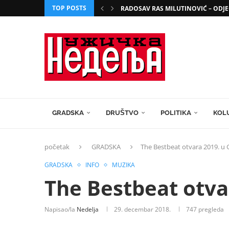
TOP POSTS
RADOSAV RAS MILUTINOVIĆ – ODJE
GRADSKA
DRUŠTVO
POLITIKA
KOL
početak
GRADSKA
The Bestbeat otvara 2019. u
GRADSKA
INFO
MUZIKA
The Bestbeat otva
Napisao/la
Nedelja
29. decembar 2018.
747
pregleda