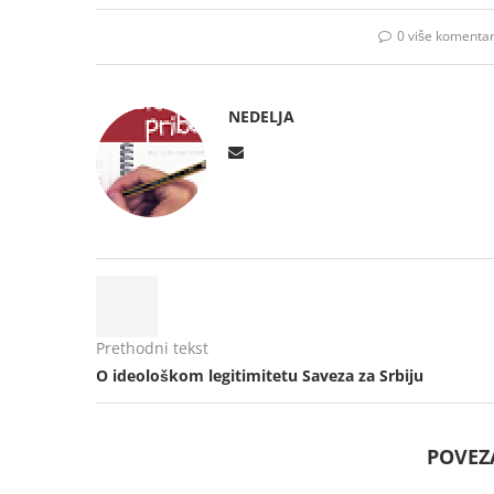
0 više komenta
NEDELJA
Prethodni tekst
O ideološkom legitimitetu Saveza za Srbiju
POVEZ