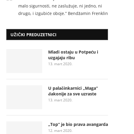
malo sigurnosti, ne zaslužuje, ni jedno, ni
drugo, i izgubiće oboje.” Bendžamin Frenklin
UŽIČKI PREDUZETNICI
Mladi ostaju u Potpeću i
uzgajaju ribu
13. mart 2020.
U palačinkarnici „Maga“
đakonije za sve uzraste
13. mart 2020.
„Top“ je bio prava avangarda
12. mart 2020.