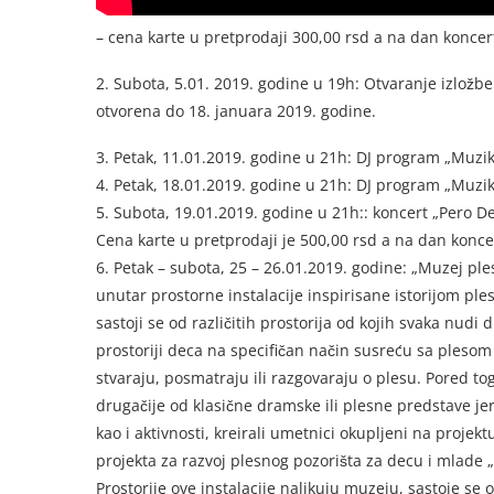
– cena karte u pretprodaji 300,00 rsd a na dan koncer
2. Subota, 5.01. 2019. godine u 19h: Otvaranje izložbe f
otvorena do 18. januara 2019. godine.
3. Petak, 11.01.2019. godine u 21h: DJ program „Muzi
4. Petak, 18.01.2019. godine u 21h: DJ program „Muzi
5. Subota, 19.01.2019. godine u 21h:: koncert „Pero 
Cena karte u pretprodaji je 500,00 rsd a na dan koncer
6. Petak – subota, 25 – 26.01.2019. godine: „Muzej pl
unutar prostorne instalacije inspirisane istorijom ples
sastoji se od različitih prostorija od kojih svaka nudi 
prostoriji deca na specifičan način susreću sa plesom
stvaraju, posmatraju ili razgovaraju o plesu. Pored to
drugačije od klasične dramske ili plesne predstave je
kao i aktivnosti, kreirali umetnici okupljeni na projek
projekta za razvoj plesnog pozorišta za decu i mlade 
Prostorije ove instalacije nalikuju muzeju, sastoje se 