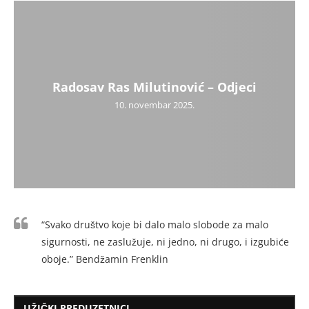
Radosav Ras Milutinović – Odjeci
10. novembar 2025.
“Svako društvo koje bi dalo malo slobode za malo
sigurnosti, ne zaslužuje, ni jedno, ni drugo, i izgubiće
oboje.” Bendžamin Frenklin
UŽIČKI PREDUZETNICI