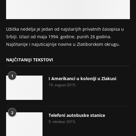
Užička nedelja je jedan od najstarijih privatnih časopisa u
Srbiji. Izlazi od maja 1994. godine, punih 26 godina.
Najčitanije i najuticajnije novine u Zlatiborskom okrugu.
NAJČITANIJI TEKSTOVI
1
I Amerikanci u koloniji u Zlakusi
19. avgust 2015.
2
Telefoni autobuske stanice
9. oktobar 2015.