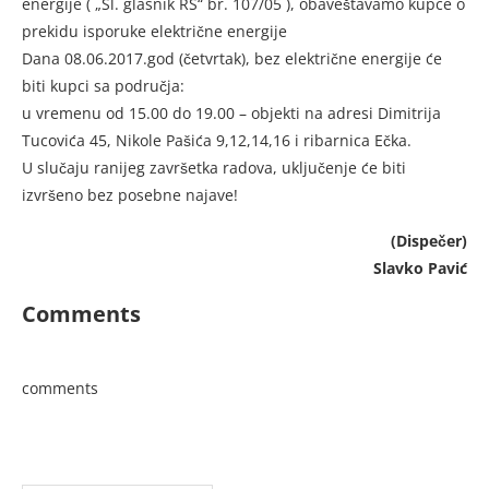
energije ( „Sl. glasnik RS“ br. 107/05 ), obaveštavamo kupce o
prekidu isporuke električne energije
Dana 08.06.2017.god (četvrtak), bez električne energije će
biti kupci sa područja:
u vremenu od 15.00 do 19.00 – objekti na adresi Dimitrija
Tucovića 45, Nikole Pašića 9,12,14,16 i ribarnica Ečka.
U slučaju ranijeg završetka radova, uključenje će biti
izvršeno bez posebne najave!
(Dispečer)
Slavko Pavić
Comments
comments