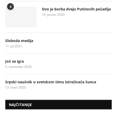
4
Ovo je borba dveju Putinovih pešadija
10. januar 2020.
Sloboda medija
11. jul 2021.
Još se igra
5. novembar 2020.
Srpski naučnik u svetskom timu istraživača Sunca
13. mart 2020.
NAJČITANIJE