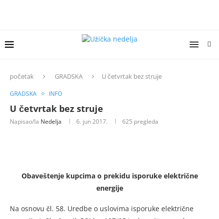
početak
GRADSKA
U četvrtak bez struje
GRADSKA
INFO
U četvrtak bez struje
Napisao/la
Nedelja
6. jun 2017.
625
pregleda
Obaveštenje kupcima o prekidu isporuke električne
energije
Na osnovu čl. 58. Uredbe o uslovima isporuke električne