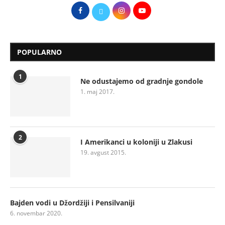
POPULARNO
1
Ne odustajemo od gradnje gondole
1. maj 2017.
2
I Amerikanci u koloniji u Zlakusi
19. avgust 2015.
Bajden vodi u Džordžiji i Pensilvaniji
6. novembar 2020.