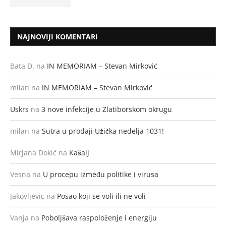
NAJNOVIJI KOMENTARI
Bata D.
na
IN MEMORIAM – Stevan Mirković
milan
na
IN MEMORIAM – Stevan Mirković
Uskrs
na
3 nove infekcije u Zlatiborskom okrugu
milan
na
Sutra u prodaji Užička nedelja 1031!
Mirjana Dokić
na
Kašalj
Vesna
na
U procepu između politike i virusa
Jakovljevic
na
Posao koji se voli ili ne voli
Vanja
na
Poboljšava raspoloženje i energiju