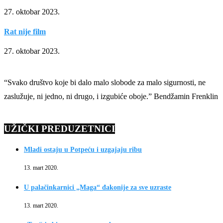
27. oktobar 2023.
Rat nije film
27. oktobar 2023.
“Svako društvo koje bi dalo malo slobode za malo sigurnosti, ne
zaslužuje, ni jedno, ni drugo, i izgubiće oboje.” Bendžamin Frenklin
UŽIČKI PREDUZETNICI
Mladi ostaju u Potpeću i uzgajaju ribu
13. mart 2020.
U palačinkarnici „Maga“ đakonije za sve uzraste
13. mart 2020.