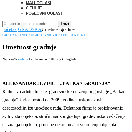
MALI OGLASI
ČITULJE
POSLOVNI OGLASI
Traži
početak
GRADSKA
Umetnost gradnje
GRADSKA
INFO
SUGRAĐANI
UŽIČKI PREDUZETNICI
Umetnost gradnje
Napisao/la
nedelja
12. decembar 2018.
1,2K
pregleda
ALEKSANDAR JEVĐIĆ – „BALKAN GRADNJA“
Radnja za arhitektonske, građevinske i inženjering usluge „Balkan
gradnja“ Užice postoji od 2009. godine i uskoro slavi
desetogodišnjicu uspešnog rada. Delatnost firme je projektovanje
svih vrsta objekata, stručni nadzor gradnje, građevinska veštačenja,
etažiranja objekata, procene nekretnina, ozakonjenje objekata i