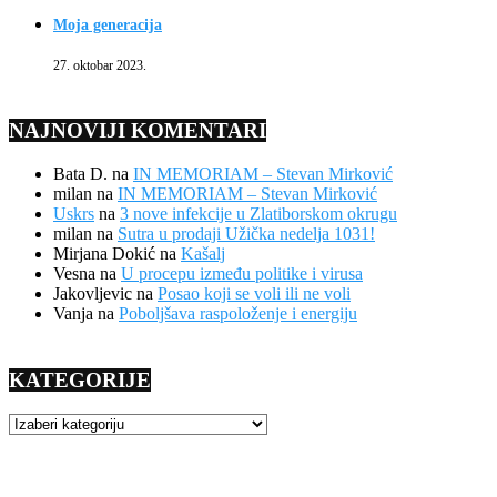
Moja generacija
27. oktobar 2023.
NAJNOVIJI KOMENTARI
Bata D.
na
IN MEMORIAM – Stevan Mirković
milan
na
IN MEMORIAM – Stevan Mirković
Uskrs
na
3 nove infekcije u Zlatiborskom okrugu
milan
na
Sutra u prodaji Užička nedelja 1031!
Mirjana Dokić
na
Kašalj
Vesna
na
U procepu između politike i virusa
Jakovljevic
na
Posao koji se voli ili ne voli
Vanja
na
Poboljšava raspoloženje i energiju
KATEGORIJE
KATEGORIJE