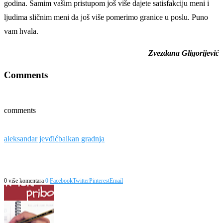
godina. Samim vašim pristupom još više dajete satisfakciju meni i
ljudima sličnim meni da još više pomerimo granice u poslu. Puno
vam hvala.
Zvezdana Gligorijević
Comments
comments
aleksandar jevđić
balkan gradnja
0 više komentara
0
Facebook
Twitter
Pinterest
Email