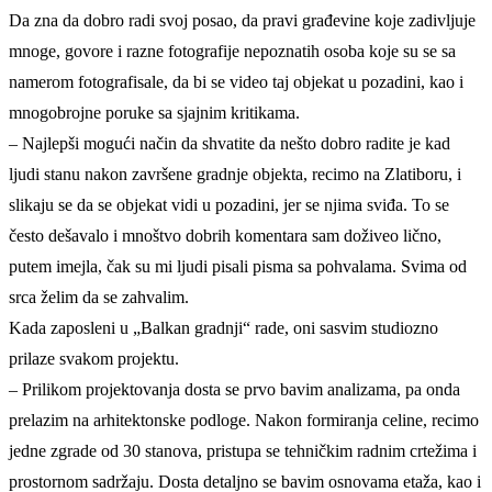
Da zna da dobro radi svoj posao, da pravi građevine koje zadivljuje
mnoge, govore i razne fotografije nepoznatih osoba koje su se sa
namerom fotografisale, da bi se video taj objekat u pozadini, kao i
mnogobrojne poruke sa sjajnim kritikama.
– Najlepši mogući način da shvatite da nešto dobro radite je kad
ljudi stanu nakon završene gradnje objekta, recimo na Zlatiboru, i
slikaju se da se objekat vidi u pozadini, jer se njima sviđa. To se
često dešavalo i mnoštvo dobrih komentara sam doživeo lično,
putem imejla, čak su mi ljudi pisali pisma sa pohvalama. Svima od
srca želim da se zahvalim.
Kada zaposleni u „Balkan gradnji“ rade, oni sasvim studiozno
prilaze svakom projektu.
– Prilikom projektovanja dosta se prvo bavim analizama, pa onda
prelazim na arhitektonske podloge. Nakon formiranja celine, recimo
jedne zgrade od 30 stanova, pristupa se tehničkim radnim crtežima i
prostornom sadržaju. Dosta detaljno se bavim osnovama etaža, kao i