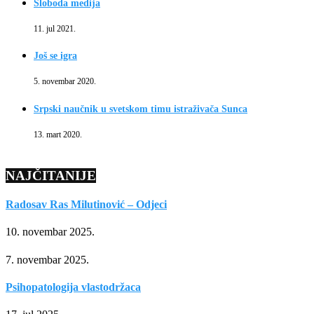
Sloboda medija
11. jul 2021.
Još se igra
5. novembar 2020.
Srpski naučnik u svetskom timu istraživača Sunca
13. mart 2020.
NAJČITANIJE
Radosav Ras Milutinović – Odjeci
10. novembar 2025.
7. novembar 2025.
Psihopatologija vlastodržaca