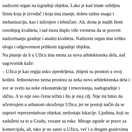
nadzorni organ na izgradnji objekta. Lako je kad imate ozbiljnu
firmu koja je izvođač i koja ima znanje, dobru radnu snagu i
mehanizaciju, kao i inženjere i tehničare. Ali, dosta je malih firmi
osrednjeg kvaliteta, i tad mora duplo više vremena da se posveti
nadzorisanju gradnje i analizi kvaliteta. Nadzorni organ ima veliku
ulogu i odgovornost prilikom izgradnje objekta.
Na pitanje da li u Užicu ima mesta za nova arhitektonska dela, naš
sagovornik kaže:
– Užica je kao regija usko opredeljena, zbijeni su prostori u ovoj
kotlini. Jednostavno nema prostora za neka nova arhitektonska dela i
sve se svelo na neke rekonstrukcije i renoviranja, nadogradnje i
slično. A to nije ono čemu težim i što je moj cilj. Nije mi bitno da
učestvujem u urbanom okruženju Užica, jer ne postoji način da se
napravi reprezentativan objekat, nedostaju lokacije. Ljudima, koji su
zaduženi za to u Gradu, vezane su ruke. Mnoge zgrade se prave za
komercijalu, ali, tako je ne samo u Užicu, već i u drugim gradovima