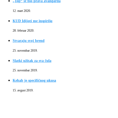
„Top“ je bio prava avangarda
12. mart 2020.
KUD Idijoti me inspirišu
28. februar 2020.
Stvaraju svoj brend
25. novembar 2019.
Slatki užitak za sva čula
25. novembar 2019.
Kebab je specifičnog ukusa
15. avgust 2019.