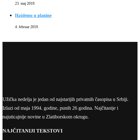
23. maj 2019.
Hajdemo u planine
4. februar 2019.
Užička nedelja je jedan od najstarijih privatnih časopisa u Srbiji.
Izlazi od maja 1994. godine, punih 26 godina. Najčitanije i
najuticajnije novine u Zlatiborskom okrugu.
NAJČITANIJI TEKSTOVI