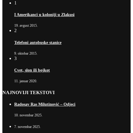
1
I Amerikanci u koloniji u Zlakusi
19. avgust 2015.
2
Telefoni autobuske stanice
9. oktobar 2015.
3
Cvet, slon ili bojkot
11. januar 2020.
NAJNOVIJI TEKSTOVI
Radosav Ras Milutinović – Odjeci
10. novembar 2025.
7. novembar 2025.