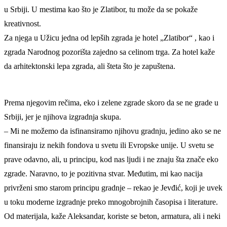
u Srbiji. U mestima kao što je Zlatibor, tu može da se pokaže
kreativnost.
Za njega u Užicu jedna od lepših zgrada je hotel „Zlatibor“ , kao i
zgrada Narodnog pozorišta zajedno sa celinom trga. Za hotel kaže
da arhitektonski lepa zgrada, ali šteta što je zapuštena.
Prema njegovim rečima, eko i zelene zgrade skoro da se ne grade u
Srbiji, jer je njihova izgradnja skupa.
– Mi ne možemo da isfinansiramo njihovu gradnju, jedino ako se ne
finansiraju iz nekih fondova u svetu ili Evropske unije. U svetu se
prave odavno, ali, u principu, kod nas ljudi i ne znaju šta znače eko
zgrade. Naravno, to je pozitivna stvar. Međutim, mi kao nacija
privrženi smo starom principu gradnje – rekao je Jevđić, koji je uvek
u toku moderne izgradnje preko mnogobrojnih časopisa i literature.
Od materijala, kaže Aleksandar, koriste se beton, armatura, ali i neki