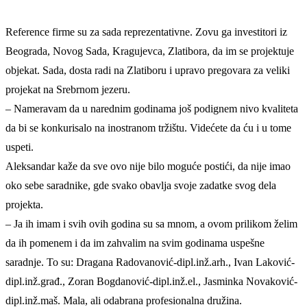
Reference firme su za sada reprezentativne. Zovu ga investitori iz
Beograda, Novog Sada, Kragujevca, Zlatibora, da im se projektuje
objekat. Sada, dosta radi na Zlatiboru i upravo pregovara za veliki
projekat na Srebrnom jezeru.
– Nameravam da u narednim godinama još podignem nivo kvaliteta
da bi se konkurisalo na inostranom tržištu. Videćete da ću i u tome
uspeti.
Aleksandar kaže da sve ovo nije bilo moguće postići, da nije imao
oko sebe saradnike, gde svako obavlja svoje zadatke svog dela
projekta.
– Ja ih imam i svih ovih godina su sa mnom, a ovom prilikom želim
da ih pomenem i da im zahvalim na svim godinama uspešne
saradnje. To su: Dragana Radovanović-dipl.inž.arh., Ivan Laković-
dipl.inž.građ., Zoran Bogdanović-dipl.inž.el., Jasminka Novaković-
dipl.inž.maš. Mala, ali odabrana profesionalna družina.