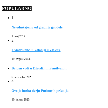
POPULARNO
1
Ne odustajemo od gradnje gondole
1. maj 2017.
2
I Amerikanci u koloniji u Zlakusi
19. avgust 2015.
Bajden vodi u Džordžiji i Pensilvaniji
6. novembar 2020.
4
Ovo je borba dveju Putinovih pešadija
10. januar 2020.