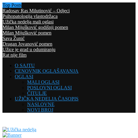
Top Posts
Radosav Ras Milutinović – Odjeci
Psihopatologija vlastodržaca
Užička nedelja mali oglasi
Milan Mijušković godišnji pomen
Milan Mijušković pomen
Sava Žunić
Dragan Jovanović pomen
Užice je grad u odumiranju
Rat nije film
O SAJTU
CENOVNIK OGLAŠAVANJA
OGLASI
MALI OGLASI
POSLOVNI OGLASI
ČITULJE
UŽIČKA NEDELJA ČASOPIS
NASLOVNE
NOVI BROJ