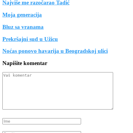
Najviše me razočarao Tadić
Moja generacija
Bluz sa vranama
Prekršajni sud u Užicu
Noćas ponovo havarija u Beogradskoj ulici
Napišite komentar