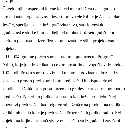
dizajn.
Čovek koji je uspeo od kućne kancelarije u Užicu da stigne do
projektanta, koga sad zovu investitori iz cele Srbije je Aleksandar
Jevđić, specijalista str. inž. građevinarstva, sudski veštak
građevinske struke i procenitelj nekretnina.U desetogodišnjem
periodu poslovanja izgrađen je prepoznatljiv stil u projektovanju
objekata.
– U 2004. godine počeo sam da radim u preduzeću „Progres“ u
Arilju, koje je bilo velikan na ovim prostorima i zapošljavalo preko
100 ljudi. Prosto sam se javio na konkurs u novinama, bez ikakvih
veza sam prošao pred komisijom preduzeća i bio ispred drugih
kandidata. Dobio sam posao inženjera građevine u tad renomiranom
preduzeću. Nekoliko godina sam radio kao inženjer u tehničkoj
operativi preduzeća i kao odgovorni inženjer na gradnjama ozbiljno
velikih objekata koje je preduzeće „Progres“ tih godina radilo. Svi
objekti na kojima sam učestvovao uspešno su izgrađeni i završeni –