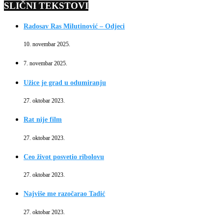
SLIČNI TEKSTOVI
Radosav Ras Milutinović – Odjeci
10. novembar 2025.
7. novembar 2025.
Užice je grad u odumiranju
27. oktobar 2023.
Rat nije film
27. oktobar 2023.
Ceo život posvetio ribolovu
27. oktobar 2023.
Najviše me razočarao Tadić
27. oktobar 2023.