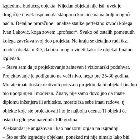
izgledima budućeg objekta. Nijedan objekat nije isti, uvek je
drugačije i uvek uspemo da sklopimo kockice na najbolji mogući
način. Detaljne proračune i analize statike perfektno izvodi kolega
Ivan Laković, koga zovem „profesor“. Svako od ostalih pomenutih
kolega završava svoj deo projekta. Na kraju se detaljno radi tkz.
render objekta u 3D, da bi se moglo videti kako će objekat finalno
izgledati.
– Stava sam da je projektovanje zahtevan i vizionarski poduhvat.
Projektovanje je podignuto na veći nivo, nego pre 25-30 godina.
Morate imati dosta kreativnih poteza u projektu da bi objekat finalno
bio upotpunjen i moderan. Znate, nije samo dovoljno da imate
diplomu inženjera ili arhitekte, morate iza sebe imati radove, tj.
objekte koje ste projektovali i to je najbolja ocena. Ti objekti će
ostati tu gde jesu narednih 100 godina.
Aleksandar je angažovan i kao nadzorni organ na izgradnji.
– Što se tiče izgradnje objekata, ponekad mi nije nimalo lako biti