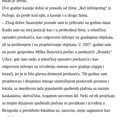
rekao je Jevđić.
Dve godine kasnije dobio je ponudu od firme „Ikel inženjering“ iz
Požege, da pređe kod njih, a kasnije i u drugu firmu.
– Zbog dobre finansijske ponude sam to prihvatio na godinu dana.
Radio sam na istoj poziciji kao i u prethodnoj firmi, u tehničkoj
operativi preduzeća, kao odgovorni inženjer na gradnjama objekata,
ali sa proširenjem i na projektovanje objekata. U 2007. godini sam
na poziv gospodina Miška Banovića prešao u preduzeće „Boneks“
Užice, gde sam radio u tehničkoj operativi preduzeća i kao
odgovorni inženjer na izvođenju sistema suve gradnje (rigips i
knauf), jer je to bila glavna delatnost preduzeća. Tih godina sam
projektovao i dizajnirao mnoge unutrašnjosti poslovnih prostora i
lokala, sa mnoštvom tada popularnih spuštenih plafona sa raznim
kaskadama, skrivačima, bogatom rasvetom itd. Neki od tih projekata
sa mojim dizajnom spuštenih plafona su preslikani i izvođeni u
Beogradu u prestižnim lokalima uz, naravno, moju saglasnost kao