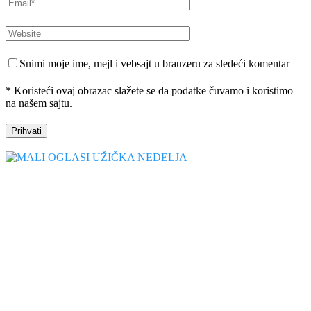
Snimi moje ime, mejl i vebsajt u brauzeru za sledeći komentar
* Koristeći ovaj obrazac slažete se da podatke čuvamo i koristimo
na našem sajtu.