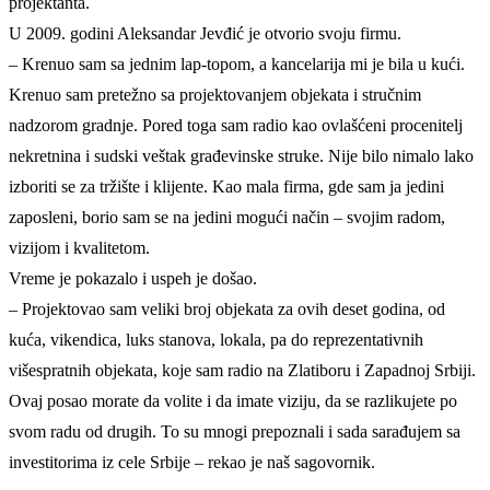
projektanta.
U 2009. godini Aleksandar Jevđić je otvorio svoju firmu.
– Krenuo sam sa jednim lap-topom, a kancelarija mi je bila u kući.
Krenuo sam pretežno sa projektovanjem objekata i stručnim
nadzorom gradnje. Pored toga sam radio kao ovlašćeni procenitelj
nekretnina i sudski veštak građevinske struke. Nije bilo nimalo lako
izboriti se za tržište i klijente. Kao mala firma, gde sam ja jedini
zaposleni, borio sam se na jedini mogući način – svojim radom,
vizijom i kvalitetom.
Vreme je pokazalo i uspeh je došao.
– Projektovao sam veliki broj objekata za ovih deset godina, od
kuća, vikendica, luks stanova, lokala, pa do reprezentativnih
višespratnih objekata, koje sam radio na Zlatiboru i Zapadnoj Srbiji.
Ovaj posao morate da volite i da imate viziju, da se razlikujete po
svom radu od drugih. To su mnogi prepoznali i sada sarađujem sa
investitorima iz cele Srbije – rekao je naš sagovornik.