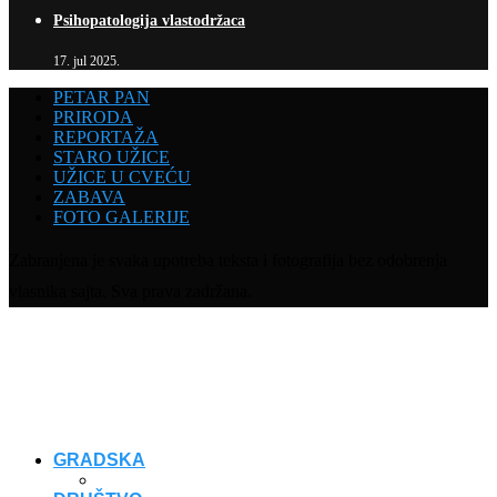
Psihopatologija vlastodržaca
17. jul 2025.
PETAR PAN
PRIRODA
REPORTAŽA
STARO UŽICE
UŽICE U CVEĆU
ZABAVA
FOTO GALERIJE
Zabranjena je svaka upotreba teksta i fotografija bez odobrenja
vlasnika sajta. Sva prava zadržana.
GRADSKA