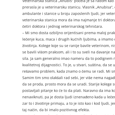
Veterinarska stanica „Anubis“ počela je sa radom ka
prerasla je u veterinarsku stanicu. Vlasnik „Anubisa“, 
ambulante i stanice u broju zaposlenih ljudi, jer v
veterinarska stanica mora da ima najmanje tri doktor
četiri doktora i jednog veterinarskog tehničara.
– Mi smo dosta ozbiljno orijentisani prema maloj prak
lečenje kuca, maca i drugih kućnih ljubima, a imamo 
životinja. Kolege koje su se ranije bavile veterinom,
se bavili višom praksom, ali i to su sveli na davanje na
sila. Ja sam generalno imao nameru da to podignem na 
kvalitetnoj dijagnostici. To je, u stvari, suština, da se 
rešavamo problem, kada znamo o čemu se radi. Mi smo n
Samim tim smo olakšali rad sebi, jer više nema nagađan
da se proda, prosto mora da se uradi. Starije kolege s
postavljali pitanje ko će to da plati. Naravno da ima ko
nenaviknuti, pa je dosta ljudi iznenađeno kada u lečen
zar to i životinje primaju, a to je isto kao i kod ljudi,
taj način, da bi imalo pozitivnog efekta.