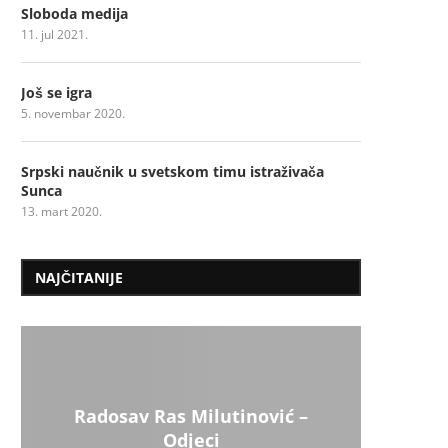
Sloboda medija
11. jul 2021.
Još se igra
5. novembar 2020.
Srpski naučnik u svetskom timu istraživača
Sunca
13. mart 2020.
NAJČITANIJE
Radosav Ras Milutinović –
Odjeci