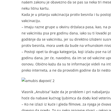
našem zakonu je obavezno da se pas sa neka tri mesec
neku ličnu kartu.
Kada je u pitanju vakcinacija protiv besnila i tu post
vakcinaciju.
– Imaju razne grupe u okviru držalaca pasa, kao, na pr
ne vakcinišu psa pre godinu dana, iako su ti lovački p
godišnje da se vakcinišu, jer su direktno izloženi susre
protiv besnila, mora uvek da bude na vrhunskom nivou,
– Postoji opet ta druga kategorija, koji izlažu pse na
godinu dana, jer će, navodno, da im se od vakcine upr
osnovu. Obično kažu da su te informacije videli na inte
preko interneta, a ne da provodim godine da bi nešto
Vlasnik „Anubisa“ kaže da je problem i pri nabaljanju 
hoće da nabave kućnog ljubimca da dođu kod veterina
– Ko ne izlazi iz kuće i gleda filmove, za njega je čiv
dnevno da pređu. To su neka osnovne stvari – rekao j