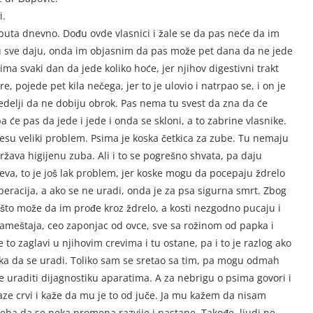
i.
 puta dnevno. Dođu ovde vlasnici i žale se da pas neće da im
u sve daju, onda im objasnim da pas može pet dana da ne jede
a svaki dan da jede koliko hoće, jer njihov digestivni trakt
, pojede pet kila nečega, jer to je ulovio i natrpao se, i on je
delji da ne dobiju obrok. Pas nema tu svest da zna da će
 će pas da jede i jede i onda se skloni, a to zabrine vlasnike.
nesu veliki problem. Psima je koska četkica za zube. Tu nemaju
država higijenu zuba. Ali i to se pogrešno shvata, pa daju
eva, to je još lak problem, jer koske mogu da pocepaju ždrelo
peracija, a ako se ne uradi, onda je za psa sigurna smrt. Zbog
ve što može da im prođe kroz ždrelo, a kosti nezgodno pucaju i
nameštaja, ceo zaponjac od ovce, sve sa rožinom od papka i
o zaglavi u njihovim crevima i tu ostane, pa i to je razlog ako
ika da se uradi. Toliko sam se sretao sa tim, pa mogu odmah
e uraditi dijagnostiku aparatima. A za nebrigu o psima govori i
laze crvi i kaže da mu je to od juče. Ja mu kažem da nisam
reba da se neka promena razvije i nastane. Takođe, ljudi ne