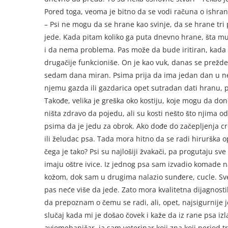
Pored toga, veoma je bitno da se vodi računa o ishran
– Psi ne mogu da se hrane kao svinje, da se hrane tri
jede. Kada pitam koliko ga puta dnevno hrane, šta m
i da nema problema. Pas može da bude iritiran, kada im
drugačije funkcioniše. On je kao vuk, danas se preždere
sedam dana miran. Psima prija da ima jedan dan u ne
njemu gazda ili gazdarica opet sutradan dati hranu, pa
Takođe, velika je greška oko kostiju, koje mogu da do
ništa zdravo da pojedu, ali su kosti nešto što njima o
psima da je jedu za obrok. Ako dođe do začepljenja cr
ili želudac psa. Tada mora hitno da se radi hirurška o
čega je tako? Psi su najlošiji žvakači, pa progutaju s
imaju oštre ivice. Iz jednog psa sam izvadio komade 
kožom, dok sam u drugima nalazio sunđere, cucle. Sve t
pas neće više da jede. Zato mora kvalitetna dijagnost
da prepoznam o čemu se radi, ali, opet, najsigurnije j
slučaj kada mi je došao čovek i kaže da iz rane psa iz
aviomehaničar, ja sam veterinar koji zna koji period t