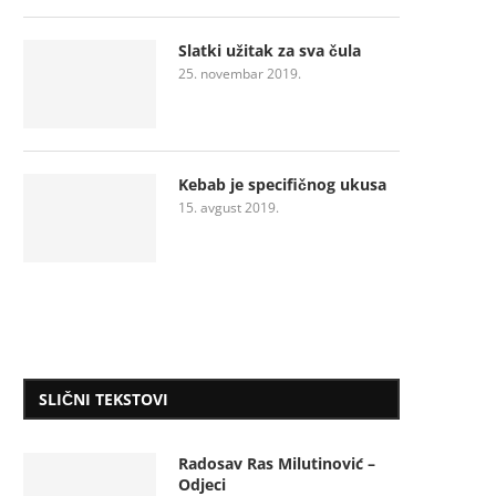
Slatki užitak za sva čula
25. novembar 2019.
Kebab je specifičnog ukusa
15. avgust 2019.
SLIČNI TEKSTOVI
Radosav Ras Milutinović –
Odjeci