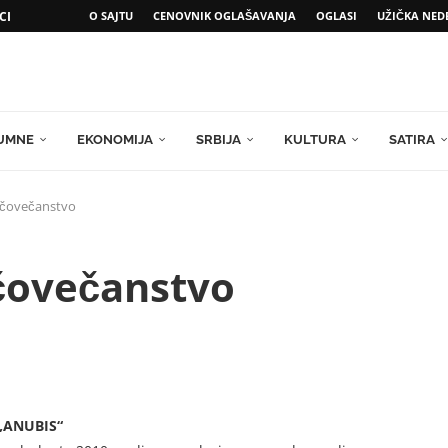
CI
O SAJTU
CENOVNIK OGLAŠAVANJA
OGLASI
UŽIČKA NED
UMNE
EKONOMIJA
SRBIJA
KULTURA
SATIRA
 čovečanstvo
 čovečanstvo
„ANUBIS“