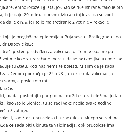
ičare, ehinokokoze i glista. Još, što se tiče ishrane, takođe bih
a, koje daju 20l mleka dnevno. Mora o toj kravi da se vodi
 da je držiš, jer to je maltretiranje životinje – rekao je
og koje je proglašena epidemija u Bujanovcu i Bosilegradu i da
i, dr Đapović kaže:
j je treći prsten predviđen za vakcinaciju. To nije opasno po
Životinje koje su zaražane moraju da se neškodljivo uklone, ne
nađuje tu štetu. Kod nas nema te bolesti. Mislim da je sada
 zaraženom području je 22. i 23. juna krenula vakcinacija,
ova Varoš, a posle smo mi.
k kaže:
nici, mada, poslednjih par godina, možda su zabeležena jedan
ikti, kao što je Sjenica, tu se radi vakcinacija svake godine.
ćih životinja.
olesti, kao što su bruceloza i turbekuloza. Mnogo se radi na
da će sada biti ukinuta ta vakcinacija, dok brucoloze ima.