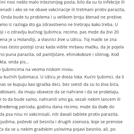
 nosi nešto malo intezivnijeg posla, bilo da su to infekcije ili
adi i ako se ne obave vakcinacije ili tretmani protiv parazita,
ti. Onda bude tu problema i u velikom broju štenad ne prežive.
 samo iz razloga što ga zdravstveno ne tretiraju kako treba. U
ji i o zdravlju kućnog ljubimca, recimo, pas može da živi 20
a je u Holandiji, a vlasnici žive u Užicu. Toj mački se zna
 nas često postoji izraz kada vidite mršavu mačku, da je pojela
no puna parazita, od pantljičare, ehinokokoze i sličnog. Kod
kta, onda pis…
t o ljubimcima na veoma niskom nivou.
 kućnih ljubimaca. U Užicu je dosta loša. Kućni ljubimci, da li
nas se kupuju kao igračka deci, bez svesti da su to živa bića,
oštovani, da imaju obaveze da se nahrane i da se prošetaju,
to da bude samo, nahranili smo ga, vezali nekim lancem ili
e određenog perioda, godinu dana recimo, može da dođe do
 psa nisu ni vakcinisali, niti davali tablete protiv parazita.
judima, počevši od besnila i drugih zoonoza, koje se prenose
oća da se u nekim gradskim uslovima pojavi besnilo, ali, po