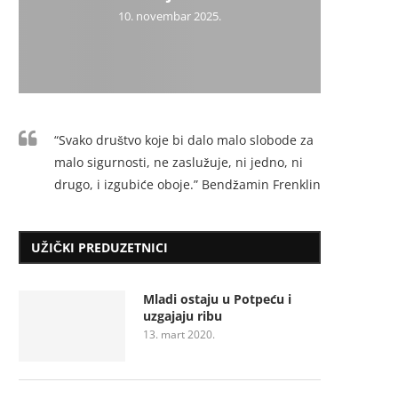
10. novembar 2025.
“Svako društvo koje bi dalo malo slobode za
malo sigurnosti, ne zaslužuje, ni jedno, ni
drugo, i izgubiće oboje.” Bendžamin Frenklin
UŽIČKI PREDUZETNICI
Mladi ostaju u Potpeću i
uzgajaju ribu
13. mart 2020.