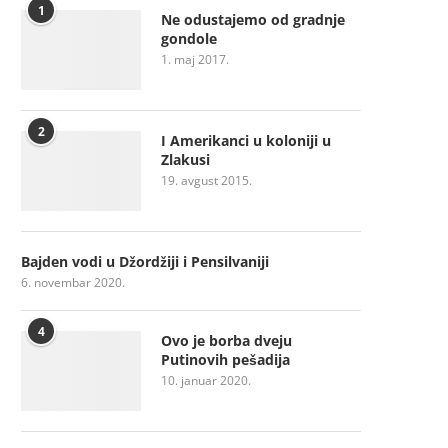
1
Ne odustajemo od gradnje
gondole
1. maj 2017.
2
I Amerikanci u koloniji u
Zlakusi
19. avgust 2015.
Bajden vodi u Džordžiji i Pensilvaniji
6. novembar 2020.
4
Ovo je borba dveju
Putinovih pešadija
10. januar 2020.