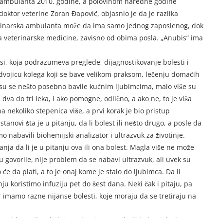
o ambulanta 2010. godine, a polovinom naredne godine
doktor veterine Zoran Đapović, objasnio je da je razlika
eterinarska ambulanta može da ima samo jednog zaposlenog, dok
a veterinarske medicine, zavisno od obima posla. „Anubis“ ima
si, koja podrazumeva preglede, dijagnostikovanje bolesti i
dvojicu kolega koji se bave velikom praksom, lečenju domaćih
 nisu se nešto posebno bavile kućnim ljubimcima, malo više su
 dva do tri leka, i ako pomogne, odlično, a ako ne, to je viša
nekoliko stepenica više, a prvi korak je bio pristup
ustanovi šta je u pitanju, da li bolest ili nešto drugo, a posle da
abavili biohemijski analizator i ultrazvuk za životinje.
ja da li je u pitanju ova ili ona bolest. Magla više ne može
u govorile, nije problem da se nabavi ultrazvuk, ali uvek su
 će da plati, a to je onaj kome je stalo do ljubimca. Da li
ju koristimo infuziju pet do šest dana. Neki čak i pitaju, pa
 jer imamo razne nijanse bolesti, koje moraju da se tretiraju na