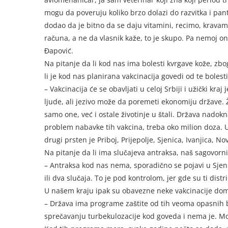
mogu da poveruju koliko brzo dolazi do razvitka i pantlj
dodao da je bitno da se daju vitamini, recimo, kravam
računa, a ne da vlasnik kaže, to je skupo. Pa nemoj onda
Đapović.
Na pitanje da li kod nas ima bolesti kvrgave kože, zb
li je kod nas planirana vakcinacija govedi od te bolest
– Vakcinacija će se obavljati u celoj Srbiji i užički kra
ljude, ali jezivo može da poremeti ekonomiju države. 
samo one, već i ostale životinje u štali. Država nadok
problem nabavke tih vakcina, treba oko milion doza. U
drugi prsten je Priboj, Prijepolje, Sjenica, Ivanjica, N
Na pitanje da li ima slučajeva antraksa, naš sagovorni
– Antraksa kod nas nema, sporadično se pojavi u Sje
ili dva slučaja. To je pod kontrolom, jer gde su ti distr
U našem kraju ipak su obavezne neke vakcinacije doma
– Država ima programe zaštite od tih veoma opasnih b
sprečavanju turbekulozacije kod goveda i nema je. Mož