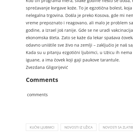
Kod tih programa mera, svake godine nešto se doda, 
sprečavanje kvrgave kože. To je egzotična bolest, koja j
nelegalna trgovina. Došla je preko Kosova, gde mi ne
vreme prepoznato i reagovano, ali malo je problem sa t
godine, a Izrael još ranije. Gde se ne uradi vakcinacij
ekonomska šteta. Zato se kaže da lekar spašava čoveka
odavno uništile sve živo na zemlji – zaključio je naš s
Kada su u pitanju ezgotični ljubimci, u Užicu ih nem
iguane, a ima čovek koji gaji paukove tarantule.
Zvezdana Gligorijević
Comments
comments
KUĆNI LJUBIMCI
NOVOSTI IZ UŽICA
NOVOSTI SA ZLATI