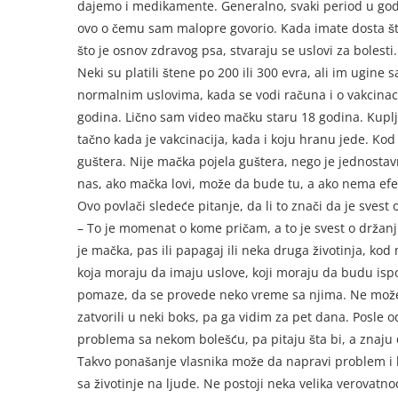
dajemo i medikamente. Generalno, svaki period u godini
ovo o čemu sam malopre govorio. Kada imate dosta šten
što je osnov zdravog psa, stvaraju se uslovi za boles
Neki su platili štene po 200 ili 300 evra, ali im ugine
normalnim uslovima, kada se vodi računa i o vakcinaci
godina. Lično sam video mačku staru 18 godina. Kupljen
tačno kada je vakcinacija, kada i koju hranu jede. Kod
guštera. Nije mačka pojela guštera, nego je jednostav
nas, ako mačka lovi, može da bude tu, a ako nema efe
Ovo povlači sledeće pitanje, da li to znači da je sves
– To je momenat o kome pričam, a to je svest o držanju
je mačka, pas ili papagaj ili neka druga životinja, kod 
koja moraju da imaju uslove, koji moraju da budu isp
pomaze, da se provede neko vreme sa njima. Ne može 
zatvorili u neki boks, pa ga vidim za pet dana. Posl
problema sa nekom bolešću, pa pitaju šta bi, a znaju da
Takvo ponašanje vlasnika može da napravi problem i l
sa životinje na ljude. Ne postoji neka velika verovatn