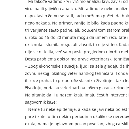
– Mi takođe vadimo krv i vršimo analizu krvi, zavisi od 
virusna ili gljivična analiza. Mi radimo te neke anali
uspostavi o čemu se radi, tada možemo početi da boles
nego nekada. Na primer, ranije je bilo, kada padne 
tri varijante zašto padne, ali, poučeni tom starom pra
u roku od 15 do 20 minuta mogu da umem rezultate i z
okliznula i slomila nogu, ali vlasnik to nije video. K
nije se ni telila, već sam posle pregledom utvrdio me
Dosta problema doktorima prave veterinarski tehničari
– Zbog ekonomske situacije, ljudi sa sela gledaju da ih š
zovnu nekog lokalnog veterinarskog tehničara. I onda t
ili roze praha, to preporuče vlasniku životinje i tako le
životinju, onda su veterinari na lošem glasu – rekao je
Na pitanje da li u našem kraju imaju čestih intervenci
sagovornik kaže:
– Neme tu neke epidemije, a kada se javi neka bolest 
pare i kote, u tim nekim periodima ukoliko se neredov
okota, nama je uglavnom posao povećan, zbog carskih