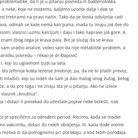
problematike, da li je u pitanju povreda ili bakteriološka,
ze, a neke, koje ne možemo, šaljemo uzorke dalje i dok se
t tretiramo na pravi način. Tako da se dosta ozbiljnije radi
krava, odmah se kaže nema kalcijuma, mada tu imaju još dve do
ksom, vlasnici uzmu kalcijum i daju i tako naprave još gore. A
nam zbog čega je krava pala. Bio je slučaj da se krava
ada sam uradio analize, video sam da nije metablički problem, a
haničku povredu – rekao je dr Đapović.
, koji su uglavnom ljudi sa sela.
to jeftinije košta lečenje životinje, pa, da ne bi platili prevoz,
i mladići, koji su videli da sam ja dao malog onog žutog, belog
če, a da pre toga i ne znaju šta je u pitanju. Ako ne izleče
 vlasnik „Anubisa“.
ja i dolazi li ponekad do učestale pojave neke bolesti, naš
to je specifično za određeni period. Recimo, kada se mačke
no vakcinišu, dolazi do nekih oboljenja. Ili, kada dođe vreme
 rezova ili da pomognemo pri porođaju, a kod težih porođaja,