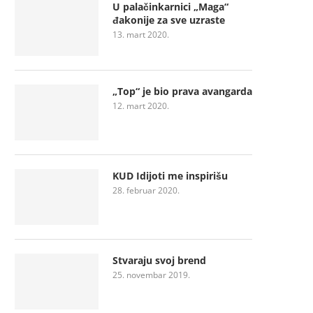
U palačinkarnici „Maga“
đakonije za sve uzraste
13. mart 2020.
„Top“ je bio prava avangarda
12. mart 2020.
KUD Idijoti me inspirišu
28. februar 2020.
Stvaraju svoj brend
25. novembar 2019.