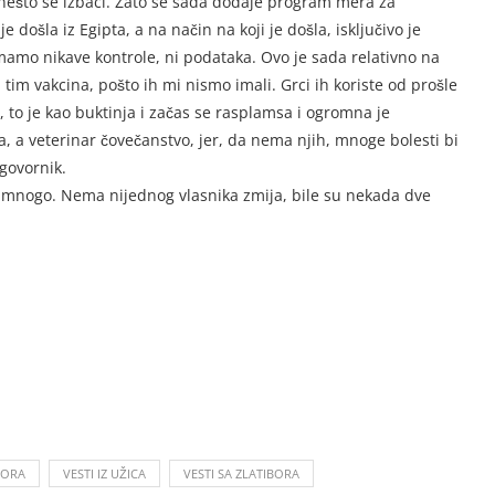
nešto se izbaci. Zato se sada dodaje program mera za
e došla iz Egipta, a na način na koji je došla, isključivo je
mamo nikave kontrole, ni podataka. Ovo je sada relativno na
im vakcina, pošto ih mi nismo imali. Grci ih koriste od prošle
a, to je kao buktinja i začas se rasplamsa i ogromna je
, a veterinar čovečanstvo, jer, da nema njih, mnoge bolesti bi
agovornik.
a mnogo. Nema nijednog vlasnika zmija, bile su nekada dve
BORA
VESTI IZ UŽICA
VESTI SA ZLATIBORA