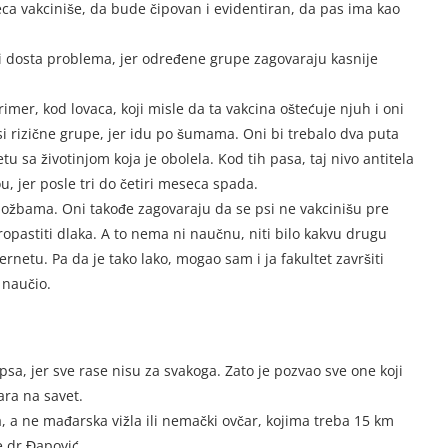
a vakciniše, da bude čipovan i evidentiran, da pas ima kao
oji dosta problema, jer određene grupe zagovaraju kasnije
imer, kod lovaca, koji misle da ta vakcina oštećuje njuh i oni
si rizične grupe, jer idu po šumama. Oni bi trebalo dva puta
tu sa životinjom koja je obolela. Kod tih pasa, taj nivo antitela
 jer posle tri do četiri meseca spada.
 izložbama. Oni takođe zagovaraju da se psi ne vakcinišu pre
opastiti dlaka. A to nema ni naučnu, niti bilo kakvu drugu
rnetu. Pa da je tako lako, mogao sam i ja fakultet završiti
 naučio.
psa, jer sve rase nisu za svakoga. Zato je pozvao sve one koji
ra na savet.
ava, a ne mađarska vižla ili nemački ovčar, kojima treba 15 km
e dr Đapović.