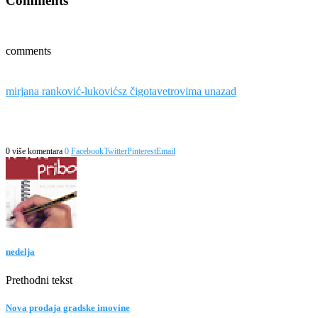
Comments
comments
mirjana ranković-luković
sz čigota
vetrovima unazad
0 više komentara
0
Facebook
Twitter
Pinterest
Email
nedelja
Prethodni tekst
Nova prodaja gradske imovine