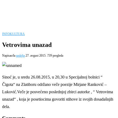
INFO
KULTURA
Vetrovima unazad
Napisao/la
nedelja
27. avgust 2015.
739
pregleda
Sinoć je, u sredu 26.08.2015, u 20,30 u Specijalnoj bolnici “
Čigota“ na Zlatiboru održano veče poezije Mirjane Ranković –
Luković.Veče je posvećeno poslednjoj zbirci autorke , “ Vetrovima
unazad“ , koja je posetiocima govoriti stihove iz svojih dosadašnjih
dela.