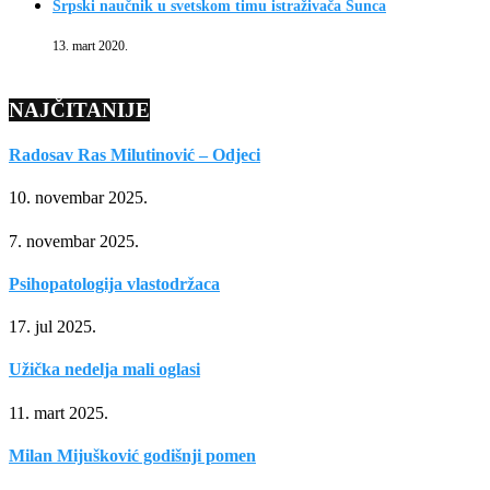
Srpski naučnik u svetskom timu istraživača Sunca
13. mart 2020.
NAJČITANIJE
Radosav Ras Milutinović – Odjeci
10. novembar 2025.
7. novembar 2025.
Psihopatologija vlastodržaca
17. jul 2025.
Užička nedelja mali oglasi
11. mart 2025.
Milan Mijušković godišnji pomen