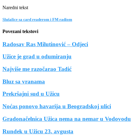
Naredni tekst
Slušalice sa card readerom i FM radiom
Povezani tekstovi
Radosav Ras Milutinović – Odjeci
Užice je grad u odumiranju
Najviše me razočarao Tadić
Bluz sa vranama
Prekršajni sud u Užicu
Noćas ponovo havarija u Beogradskoj ulici
Gradonačelnica Užica nema na nemar u Vodovodu
Rundek u Užicu 23. avgusta