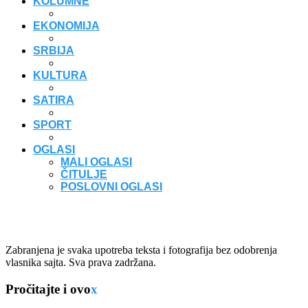
KOLUMNE
EKONOMIJA
SRBIJA
KULTURA
SATIRA
SPORT
OGLASI
MALI OGLASI
ČITULJE
POSLOVNI OGLASI
Zabranjena je svaka upotreba teksta i fotografija bez odobrenja
vlasnika sajta. Sva prava zadržana.
Pročitajte i ovo
x