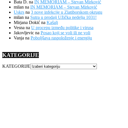
Bata D.
na
IN MEMORIAM – Stevan Mirković
milan
na
IN MEMORIAM – Stevan Mirković
Uskrs
na
3 nove infekcije u Zlatiborskom okrugu
milan
na
Sutra u prodaji Užička nedelja 1031!
Mirjana Dokić
na
Kašalj
Vesna
na
U procepu između politike i virusa
Jakovljevic
na
Posao koji se voli ili ne voli
Vanja
na
Poboljšava raspoloženje i energiju
KATEGORIJE
KATEGORIJE