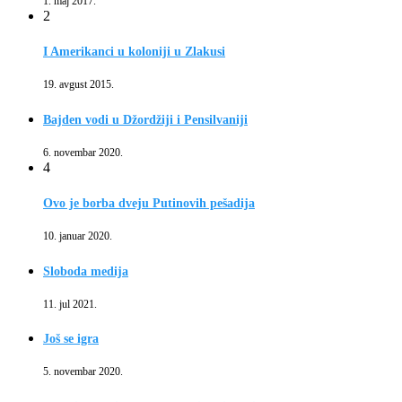
1. maj 2017.
2
I Amerikanci u koloniji u Zlakusi
19. avgust 2015.
Bajden vodi u Džordžiji i Pensilvaniji
6. novembar 2020.
4
Ovo je borba dveju Putinovih pešadija
10. januar 2020.
Sloboda medija
11. jul 2021.
Još se igra
5. novembar 2020.