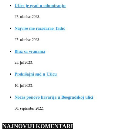
Užice je grad u odumiranju
27. oktobar 2023.
Najviše me razočarao Tadić
27. oktobar 2023.
Bluz sa vranama
25. jul 2023.
Prekršajni sud u Užicu
10. jul 2023.
Noćas ponovo havarija u Beogradskoj ulici
30. septembar 2022.
NAJNOVIJI KOMENTARI