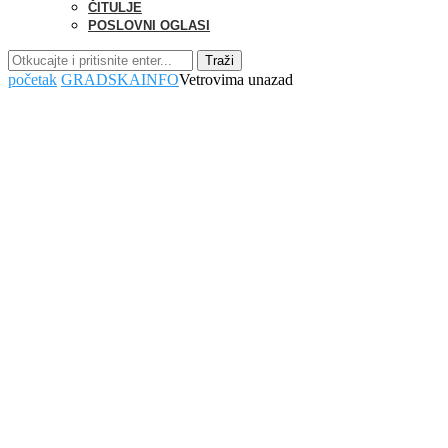
ČITULJE
POSLOVNI OGLASI
Traži
početak
GRADSKA
INFO
Vetrovima unazad