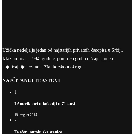
Užička nedelja je jedan od najstarijih privatnih časopisa u Srbiji.
Izlazi od maja 1994. godine, punih 26 godina. Najčitanije i
najuticajnije novine u Zlatiborskom okrugu.
NAJČITANIJI TEKSTOVI
1
I Amerikanci u koloniji u Zlakusi
19. avgust 2015.
2
Telefoni autobuske stanice