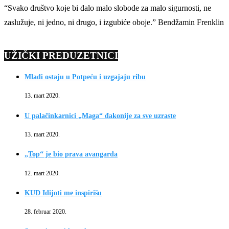
“Svako društvo koje bi dalo malo slobode za malo sigurnosti, ne
zaslužuje, ni jedno, ni drugo, i izgubiće oboje.” Bendžamin Frenklin
UŽIČKI PREDUZETNICI
Mladi ostaju u Potpeću i uzgajaju ribu
13. mart 2020.
U palačinkarnici „Maga“ đakonije za sve uzraste
13. mart 2020.
„Top“ je bio prava avangarda
12. mart 2020.
KUD Idijoti me inspirišu
28. februar 2020.