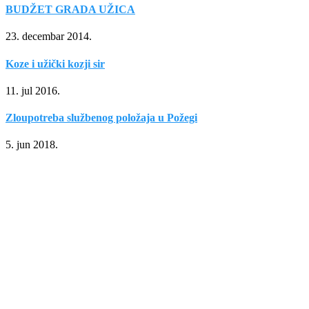
BUDŽET GRADA UŽICA
23. decembar 2014.
Koze i užički kozji sir
11. jul 2016.
Zloupotreba službenog položaja u Požegi
5. jun 2018.