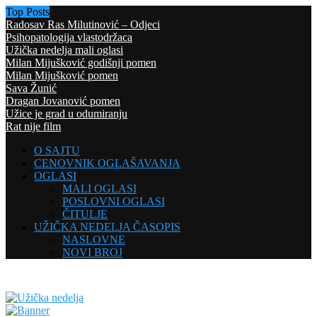
Top Posts
Radosav Ras Milutinović – Odjeci
Psihopatologija vlastodržaca
Užička nedelja mali oglasi
Milan Mijušković godišnji pomen
Milan Mijušković pomen
Sava Žunić
Dragan Jovanović pomen
Užice je grad u odumiranju
Rat nije film
O SAJTU
CENOVNIK OGLAŠAVANJA
OGLASI
MALI OGLASI
POSLOVNI OGLASI
ČITULJE
UŽIČKA NEDELJA ČASOPIS
NASLOVNE
NOVI BROJ