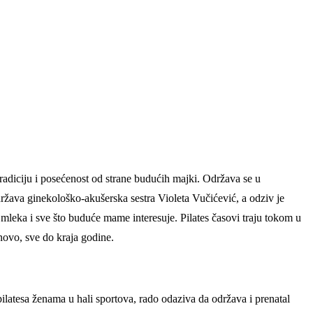
radiciju i posećenost od strane budućih majki. Održava se u
ržava ginekološko-akušerska sestra Violeta Vučićević, a odziv je
leka i sve što buduće mame interesuje. Pilates časovi traju tokom u
novo, sve do kraja godine.
pilatesa ženama u hali sportova, rado odaziva da održava i prenatal