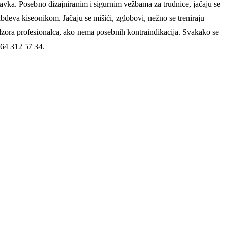
oravka. Posebno dizajniranim i sigurnim vežbama za trudnice, jačaju se
abdeva kiseonikom. Jačaju se mišići, zglobovi, nežno se treniraju
adzora profesionalca, ako nema posebnih kontraindikacija. Svakako se
 064 312 57 34.