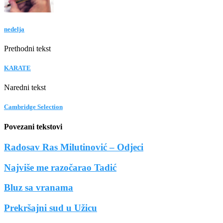
nedelja
Prethodni tekst
KARATE
Naredni tekst
Cambridge Selection
Povezani tekstovi
Radosav Ras Milutinović – Odjeci
Najviše me razočarao Tadić
Bluz sa vranama
Prekršajni sud u Užicu