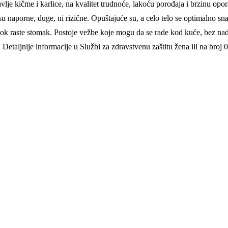
vlje kičme i karlice, na kvalitet trudnoće, lakoću porođaja i brzinu op
u naporne, duge, ni rizične. Opuštajuće su, a celo telo se optimalno sn
u dok raste stomak. Postoje vežbe koje mogu da se rade kod kuće, bez n
Detaljnije informacije u Službi za zdravstvenu zaštitu žena ili na broj