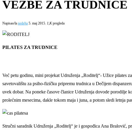
VEŽBE ZA TRUDNICE
Napisao/la
nedelja
5. maj 2015.
1,K
pregleda
PILATES ZA TRUDNICE
Već petu godinu, mini projekat Udruženja „Roditelj“- Užice pilates za
savetovalištu za psiho-fizičku pripremu trudnica u Dečijem dispanzer
uvek dobar. Na poneke časove članice Udruženja dovode porodilje koje
prolećnim mesecima, dakle tokom maja i juna, a potom sledi letnja pa
Stručni saradnik Udruženja „Roditelj“ je i gospođica Ana Bralović, pro