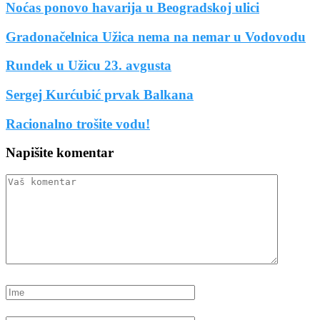
Noćas ponovo havarija u Beogradskoj ulici
Gradonačelnica Užica nema na nemar u Vodovodu
Rundek u Užicu 23. avgusta
Sergej Kurćubić prvak Balkana
Racionalno trošite vodu!
Napišite komentar