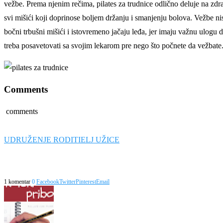
vežbe. Prema njenim rečima, pilates za trudnice odlično deluje na zdra
svi mišići koji doprinose boljem držanju i smanjenju bolova. Vežbe nis
bočni trbušni mišići i istovremeno jačaju leđa, jer imaju važnu ulog
treba posavetovati sa svojim lekarom pre nego što počnete da vežbate. 
Comments
comments
UDRUŽENJE RODITIELJ UŽICE
1 komentar
0
Facebook
Twitter
Pinterest
Email