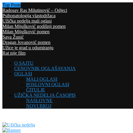
Top Posts
Radosav Ras Milutinović – Odjeci
Psihopatologija vlastodržaca
Užička nedelja mali oglasi
Milan Mijušković godišnji pomen
Milan Mijušković pomen
Sava Žunić
Dragan Jovanović pomen
Užice je grad u odumiranju
Rat nije film
O SAJTU
CENOVNIK OGLAŠAVANJA
OGLASI
MALI OGLASI
POSLOVNI OGLASI
ČITULJE
UŽIČKA NEDELJA ČASOPIS
NASLOVNE
NOVI BROJ