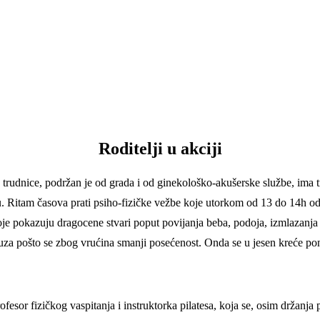
Roditelji u akciji
 trudnice, podržan je od grada i od ginekološko-akušerske službe, ima t
u. Ritam časova prati psiho-fizičke vežbe koje utorkom od 13 do 14h od
 pokazuju dragocene stvari poput povijanja beba, podoja, izmlazanja m
uza pošto se zbog vrućina smanji posećenost. Onda se u jesen kreće po
fesor fizičkog vaspitanja i instruktorka pilatesa, koja se, osim držanja 