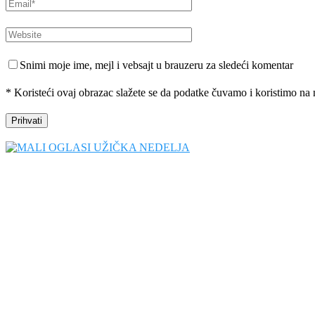
Snimi moje ime, mejl i vebsajt u brauzeru za sledeći komentar
* Koristeći ovaj obrazac slažete se da podatke čuvamo i koristimo na 