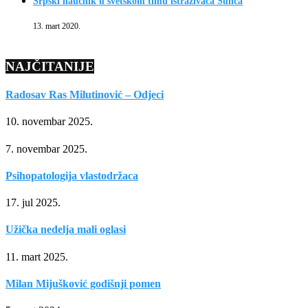
Srpski naučnik u svetskom timu istraživača Sunca
13. mart 2020.
NAJČITANIJE
Radosav Ras Milutinović – Odjeci
10. novembar 2025.
7. novembar 2025.
Psihopatologija vlastodržaca
17. jul 2025.
Užička nedelja mali oglasi
11. mart 2025.
Milan Mijušković godišnji pomen