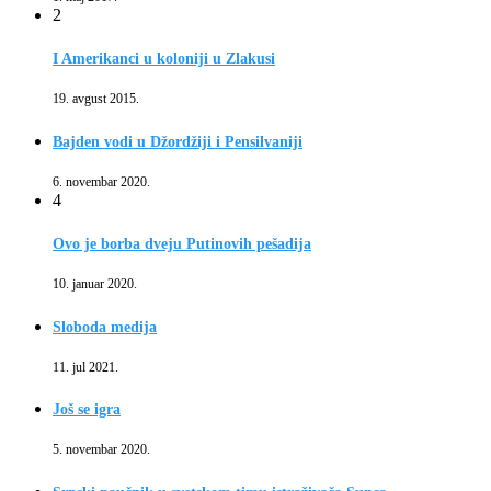
2
I Amerikanci u koloniji u Zlakusi
19. avgust 2015.
Bajden vodi u Džordžiji i Pensilvaniji
6. novembar 2020.
4
Ovo je borba dveju Putinovih pešadija
10. januar 2020.
Sloboda medija
11. jul 2021.
Još se igra
5. novembar 2020.