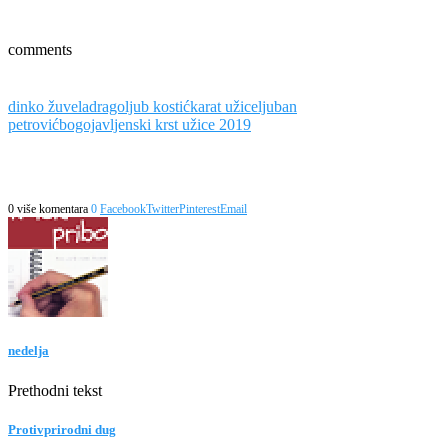
comments
dinko žuvela
dragoljub kostić
karat užice
ljuban
petrović
bogojavljenski krst užice 2019
0 više komentara
0
Facebook
Twitter
Pinterest
Email
nedelja
Prethodni tekst
Protivprirodni dug