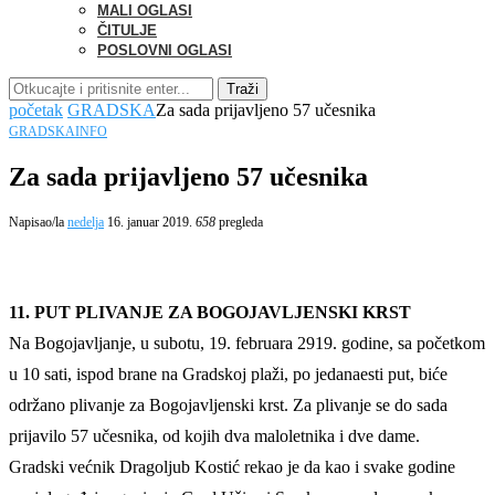
MALI OGLASI
ČITULJE
POSLOVNI OGLASI
Traži
početak
GRADSKA
Za sada prijavljeno 57 učesnika
GRADSKA
INFO
Za sada prijavljeno 57 učesnika
Napisao/la
nedelja
16. januar 2019.
658
pregleda
11. PUT PLIVANJE ZA BOGOJAVLJENSKI KRST
Na Bogojavljanje, u subotu, 19. februara 2919. godine, sa početkom
u 10 sati, ispod brane na Gradskoj plaži, po jedanaesti put, biće
održano plivanje za Bogojavljenski krst. Za plivanje se do sada
prijavilo 57 učesnika, od kojih dva maloletnika i dve dame.
Gradski većnik Dragoljub Kostić rekao je da kao i svake godine