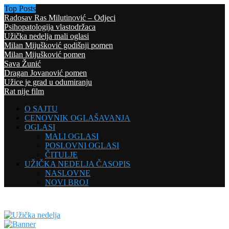
Top Posts
Radosav Ras Milutinović – Odjeci
Psihopatologija vlastodržaca
Užička nedelja mali oglasi
Milan Mijušković godišnji pomen
Milan Mijušković pomen
Sava Žunić
Dragan Jovanović pomen
Užice je grad u odumiranju
Rat nije film
O SAJTU
CENOVNIK OGLAŠAVANJA
OGLASI
MALI OGLASI
POSLOVNI OGLASI
ČITULJE
UŽIČKA NEDELJA ČASOPIS
NASLOVNE
NOVI BROJ