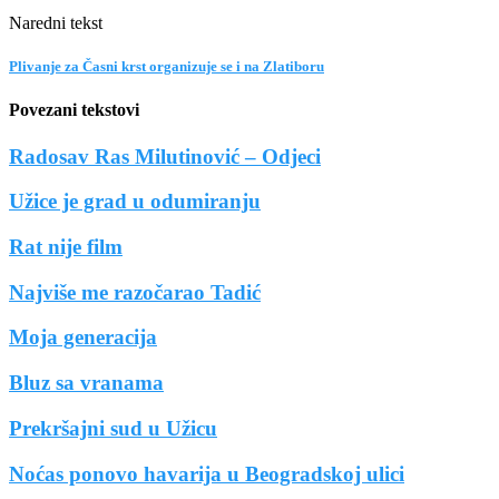
Naredni tekst
Plivanje za Časni krst organizuje se i na Zlatiboru
Povezani tekstovi
Radosav Ras Milutinović – Odjeci
Užice je grad u odumiranju
Rat nije film
Najviše me razočarao Tadić
Moja generacija
Bluz sa vranama
Prekršajni sud u Užicu
Noćas ponovo havarija u Beogradskoj ulici