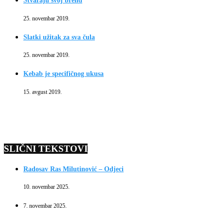
Stvaraju svoj brend
25. novembar 2019.
Slatki užitak za sva čula
25. novembar 2019.
Kebab je specifičnog ukusa
15. avgust 2019.
SLIČNI TEKSTOVI
Radosav Ras Milutinović – Odjeci
10. novembar 2025.
7. novembar 2025.