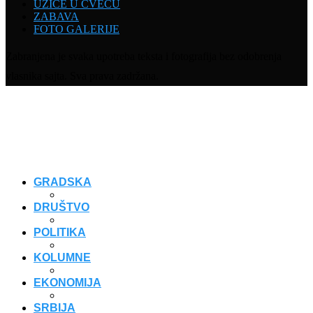
UŽICE U CVEĆU
ZABAVA
FOTO GALERIJE
Zabranjena je svaka upotreba teksta i fotografija bez odobrenja
vlasnika sajta. Sva prava zadržana.
GRADSKA
DRUŠTVO
POLITIKA
KOLUMNE
EKONOMIJA
SRBIJA