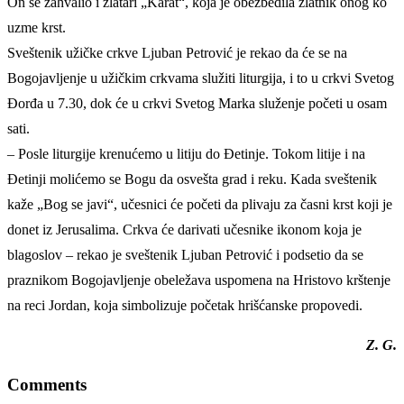
On se zahvalio i zlatari „Karat“, koja je obezbedila zlatnik onog ko
uzme krst.
Sveštenik užičke crkve Ljuban Petrović je rekao da će se na
Bogojavljenje u užičkim crkvama služiti liturgija, i to u crkvi Svetog
Đorđa u 7.30, dok će u crkvi Svetog Marka služenje početi u osam
sati.
– Posle liturgije krenućemo u litiju do Đetinje. Tokom litije i na
Đetinji molićemo se Bogu da osvešta grad i reku. Kada sveštenik
kaže „Bog se javi“, učesnici će početi da plivaju za časni krst koji je
donet iz Jerusalima. Crkva će darivati učesnike ikonom koja je
blagoslov – rekao je sveštenik Ljuban Petrović i podsetio da se
praznikom Bogojavljenje obeležava uspomena na Hristovo krštenje
na reci Jordan, koja simbolizuje početak hrišćanske propovedi.
Z. G.
Comments