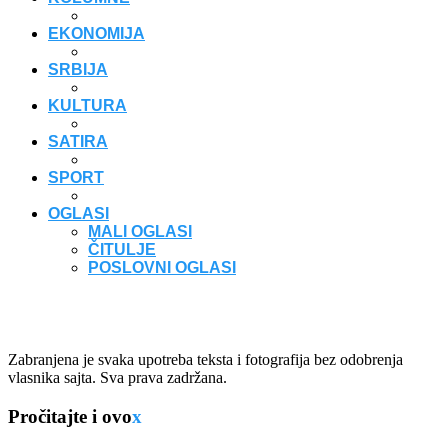
EKONOMIJA
SRBIJA
KULTURA
SATIRA
SPORT
OGLASI
MALI OGLASI
ČITULJE
POSLOVNI OGLASI
Zabranjena je svaka upotreba teksta i fotografija bez odobrenja
vlasnika sajta. Sva prava zadržana.
Pročitajte i ovo
x