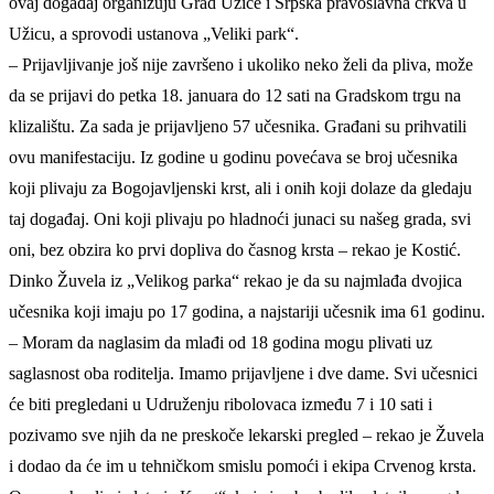
ovaj događaj organizuju Grad Užice i Srpska pravoslavna crkva u
Užicu, a sprovodi ustanova „Veliki park“.
– Prijavljivanje još nije završeno i ukoliko neko želi da pliva, može
da se prijavi do petka 18. januara do 12 sati na Gradskom trgu na
klizalištu. Za sada je prijavljeno 57 učesnika. Građani su prihvatili
ovu manifestaciju. Iz godine u godinu povećava se broj učesnika
koji plivaju za Bogojavljenski krst, ali i onih koji dolaze da gledaju
taj događaj. Oni koji plivaju po hladnoći junaci su našeg grada, svi
oni, bez obzira ko prvi dopliva do časnog krsta – rekao je Kostić.
Dinko Žuvela iz „Velikog parka“ rekao je da su najmlađa dvojica
učesnika koji imaju po 17 godina, a najstariji učesnik ima 61 godinu.
– Moram da naglasim da mlađi od 18 godina mogu plivati uz
saglasnost oba roditelja. Imamo prijavljene i dve dame. Svi učesnici
će biti pregledani u Udruženju ribolovaca između 7 i 10 sati i
pozivamo sve njih da ne preskoče lekarski pregled – rekao je Žuvela
i dodao da će im u tehničkom smislu pomoći i ekipa Crvenog krsta.