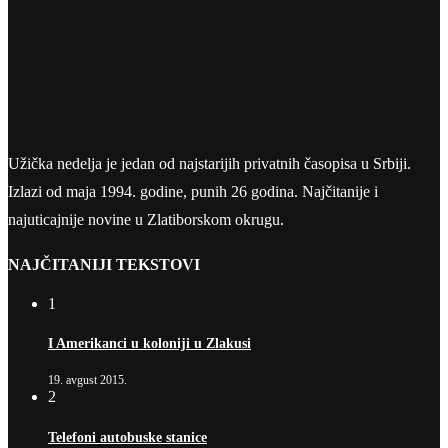
Užička nedelja je jedan od najstarijih privatnih časopisa u Srbiji.
Izlazi od maja 1994. godine, punih 26 godina. Najčitanije i
najuticajnije novine u Zlatiborskom okrugu.
NAJČITANIJI TEKSTOVI
1
I Amerikanci u koloniji u Zlakusi
19. avgust 2015.
2
Telefoni autobuske stanice