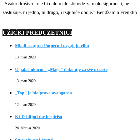
“Svako društvo koje bi dalo malo slobode za malo sigurnosti, ne
zaslužuje, ni jedno, ni drugo, i izgubiće oboje.” Bendžamin Frenklin
UŽIČKI PREDUZETNICI
Mladi ostaju u Potpeću i uzgajaju ribu
13. mart 2020.
U palačinkarnici „Maga“ đakonije za sve uzraste
13. mart 2020.
„Top“ je bio prava avangarda
12. mart 2020.
KUD Idijoti me inspirišu
28. februar 2020.