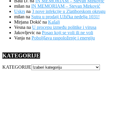
Bata D.
na
IN MEMORIAM – Stevan Mirković
milan
na
IN MEMORIAM – Stevan Mirković
Uskrs
na
3 nove infekcije u Zlatiborskom okrugu
milan
na
Sutra u prodaji Užička nedelja 1031!
Mirjana Dokić
na
Kašalj
Vesna
na
U procepu između politike i virusa
Jakovljevic
na
Posao koji se voli ili ne voli
Vanja
na
Poboljšava raspoloženje i energiju
KATEGORIJE
KATEGORIJE