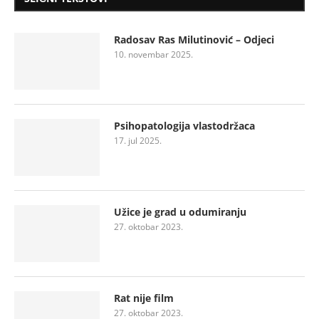
Radosav Ras Milutinović – Odjeci
10. novembar 2025.
Psihopatologija vlastodržaca
17. jul 2025.
Užice je grad u odumiranju
27. oktobar 2023.
Rat nije film
27. oktobar 2023.