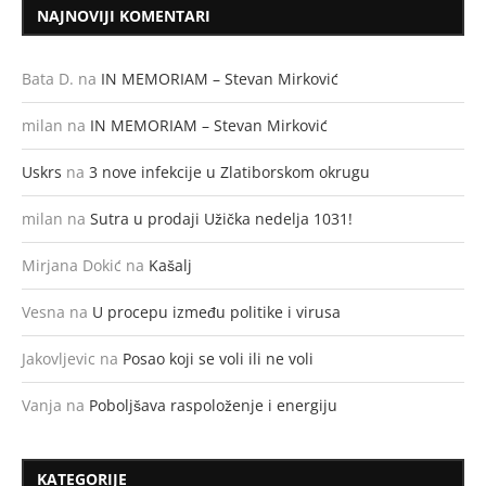
NAJNOVIJI KOMENTARI
Bata D.
na
IN MEMORIAM – Stevan Mirković
milan
na
IN MEMORIAM – Stevan Mirković
Uskrs
na
3 nove infekcije u Zlatiborskom okrugu
milan
na
Sutra u prodaji Užička nedelja 1031!
Mirjana Dokić
na
Kašalj
Vesna
na
U procepu između politike i virusa
Jakovljevic
na
Posao koji se voli ili ne voli
Vanja
na
Poboljšava raspoloženje i energiju
KATEGORIJE