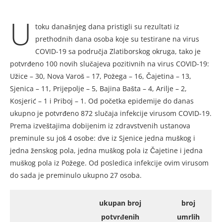
U
toku današnjeg dana pristigli su rezultati iz
prethodnih dana osoba koje su testirane na virus
COVID-19 sa područja Zlatiborskog okruga, tako je
potvrđeno 100 novih slučajeva pozitivnih na virus COVID-19:
Užice – 30, Nova Varoš – 17, Požega – 16, Čajetina – 13,
Sjenica – 11, Prijepolje – 5, Bajina Bašta – 4, Arilje – 2,
Kosjerić – 1 i Priboj – 1. Od početka epidemije do danas
ukupno je potvrđeno 872 slučaja infekcije virusom COVID-19.
Prema izveštajima dobijenim iz zdravstvenih ustanova
preminule su još 4 osobe: dve iz Sjenice jedna muškog i
jedna ženskog pola, jedna muškog pola iz Čajetine i jedna
muškog pola iz Požege. Od posledica infekcije ovim virusom
do sada je preminulo ukupno 27 osoba.
ukupan broj
broj
potvrđenih
umrlih