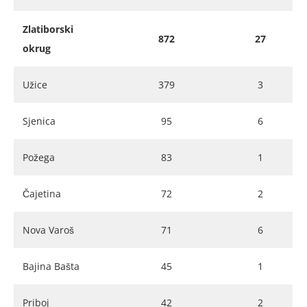
Zlatiborski
872
27
okrug
Užice
379
3
Sjenica
95
6
Požega
83
1
Čajetina
72
2
Nova Varoš
71
6
Bajina Bašta
45
1
Priboj
42
2