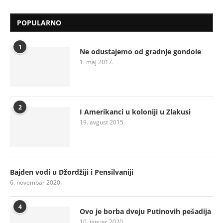
POPULARNO
1
Ne odustajemo od gradnje gondole
1. maj 2017.
2
I Amerikanci u koloniji u Zlakusi
19. avgust 2015.
Bajden vodi u Džordžiji i Pensilvaniji
6. novembar 2020.
4
Ovo je borba dveju Putinovih pešadija
10. januar 2020.