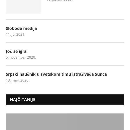
Sloboda medija
11. jul 2021.
Još se igra
5. novembar 2020.
Srpski naučnik u svetskom timu istraživača Sunca
13. mart 2020.
NAJČITANIJE