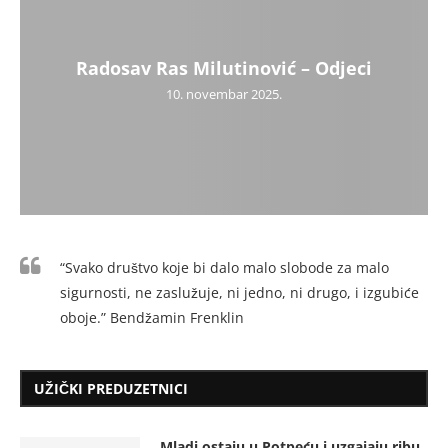
Radosav Ras Milutinović – Odjeci
10. novembar 2025.
“Svako društvo koje bi dalo malo slobode za malo
sigurnosti, ne zaslužuje, ni jedno, ni drugo, i izgubiće
oboje.” Bendžamin Frenklin
UŽIČKI PREDUZETNICI
Mladi ostaju u Potpeću i uzgajaju ribu