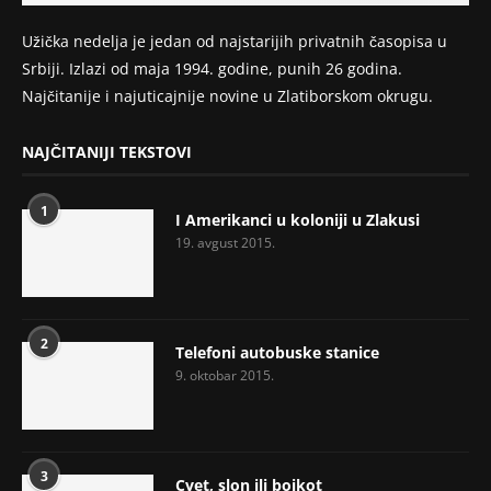
Užička nedelja je jedan od najstarijih privatnih časopisa u
Srbiji. Izlazi od maja 1994. godine, punih 26 godina.
Najčitanije i najuticajnije novine u Zlatiborskom okrugu.
NAJČITANIJI TEKSTOVI
1
I Amerikanci u koloniji u Zlakusi
19. avgust 2015.
2
Telefoni autobuske stanice
9. oktobar 2015.
3
Cvet, slon ili bojkot