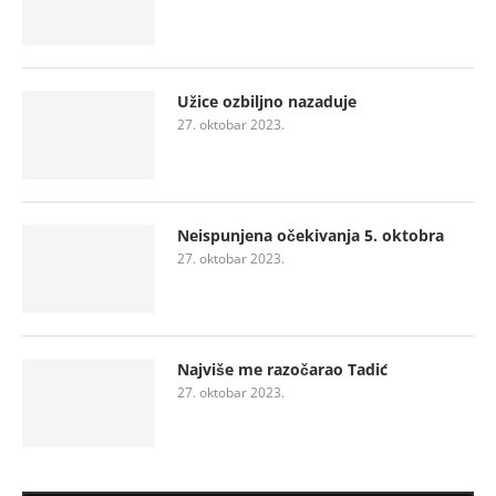
Užice ozbiljno nazaduje
27. oktobar 2023.
Neispunjena očekivanja 5. oktobra
27. oktobar 2023.
Najviše me razočarao Tadić
27. oktobar 2023.