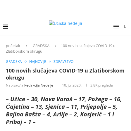
početak
GRADSKA
100 novih slučajeva COVID-19 u
Zlatiborskom okrugu
GRADSKA
NAJNOVIJE
ZDRAVSTVO
100 novih slučajeva COVID-19 u Zlatiborskom
okrugu
Napisao/la
Redakcija Nedelje
10. jul 2020.
3,8K
pregleda
– Užice – 30, Nova Varoš – 17, Požega – 16,
Čajetina – 13, Sjenica – 11, Prijepolje – 5,
Bajina Bašta – 4, Arilje – 2, Kosjerić – 1 i
Priboj – 1 –