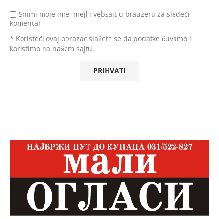
Snimi moje ime, mejl i vebsajt u brauzeru za sledeći
komentar
* Koristeći ovaj obrazac slažete se da podatke čuvamo i
koristimo na našem sajtu.