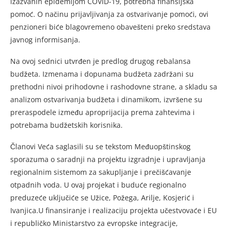
izazvanih epidemijom COVID-19, potrebna finansijska
pomoć. O načinu prijavljivanja za ostvarivanje pomoći, ovi
penzioneri biće blagovremeno obavešteni preko sredstava
javnog informisanja.
Na ovoj sednici utvrđen je predlog drugog rebalansa
budžeta. Izmenama i dopunama budžeta zadržani su
prethodni nivoi prihodovne i rashodovne strane, a skladu sa
analizom ostvarivanja budžeta i dinamikom, izvršene su
preraspodele između aproprijacija prema zahtevima i
potrebama budžetskih korisnika.
Članovi Veća saglasili su se tekstom Međuopštinskog
sporazuma o saradnji na projektu izgradnje i upravljanja
regionalnim sistemom za sakupljanje i prečišćavanje
otpadnih voda. U ovaj projekat i buduće regionalno
preduzeće uključiće se Užice, Požega, Arilje, Kosjerić i
Ivanjica.U finansiranje i realizaciju projekta učestvovaće i EU
i republičko Ministarstvo za evropske integracije,