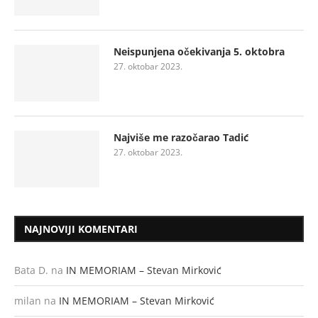
Neispunjena očekivanja 5. oktobra
27. oktobar 2023.
Najviše me razočarao Tadić
27. oktobar 2023.
NAJNOVIJI KOMENTARI
Bata D.
na
IN MEMORIAM – Stevan Mirković
milan
na
IN MEMORIAM – Stevan Mirković