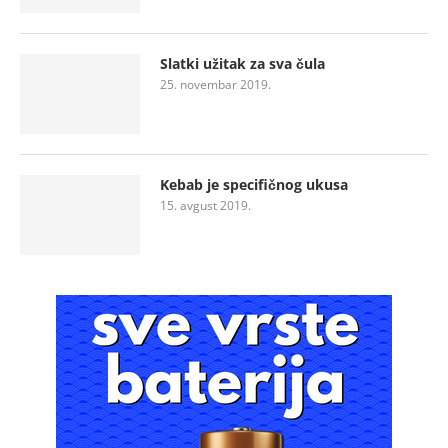
Slatki užitak za sva čula
25. novembar 2019.
Kebab je specifičnog ukusa
15. avgust 2019.