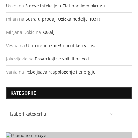
Uskrs
na
3 nove infekcije u Zlatiborskom okrugu
milan
na
Sutra u prodaji Užička nedelja 1031!
Mirjana Dokić
na
Kašalj
Vesna
na
U procepu između politike i virusa
Jakovljevic
na
Posao koji se voli ili ne voli
Vanja
na
Poboljšava raspoloženje i energiju
KATEGORIJE