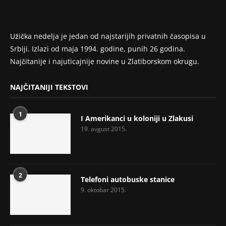
Užička nedelja je jedan od najstarijih privatnih časopisa u
Srbiji. Izlazi od maja 1994. godine, punih 26 godina.
Najčitanije i najuticajnije novine u Zlatiborskom okrugu.
NAJČITANIJI TEKSTOVI
1
I Amerikanci u koloniji u Zlakusi
19. avgust 2015.
2
Telefoni autobuske stanice
9. oktobar 2015.