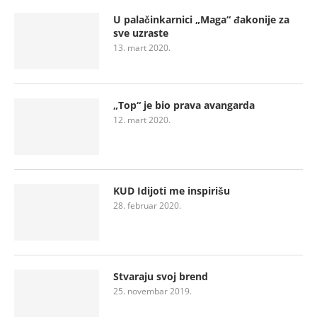
U palačinkarnici „Maga“ đakonije za
sve uzraste
13. mart 2020.
„Top“ je bio prava avangarda
12. mart 2020.
KUD Idijoti me inspirišu
28. februar 2020.
Stvaraju svoj brend
25. novembar 2019.