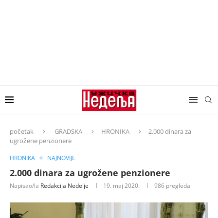
početak
GRADSKA
HRONIKA
2.000 dinara za
ugrožene penzionere
HRONIKA
NAJNOVIJE
2.000 dinara za ugrožene penzionere
Napisao/la
Redakcija Nedelje
19. maj 2020.
986
pregleda