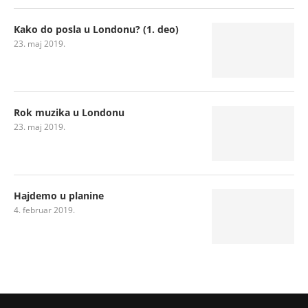
Kako do posla u Londonu? (1. deo)
23. maj 2019.
Rok muzika u Londonu
23. maj 2019.
Hajdemo u planine
4. februar 2019.