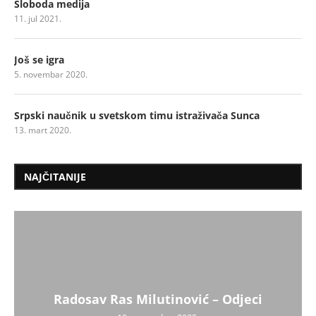
Sloboda medija
11. jul 2021.
Još se igra
5. novembar 2020.
Srpski naučnik u svetskom timu istraživača Sunca
13. mart 2020.
NAJČITANIJE
Radosav Ras Milutinović – Odjeci