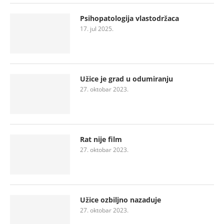
Psihopatologija vlastodržaca
17. jul 2025.
Užice je grad u odumiranju
27. oktobar 2023.
Rat nije film
27. oktobar 2023.
Užice ozbiljno nazaduje
27. oktobar 2023.