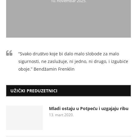
10. novembar 2025.
“Svako društvo koje bi dalo malo slobode za malo
sigurnosti, ne zaslužuje, ni jedno, ni drugo, i izgubiće
oboje.” Bendžamin Frenklin
UŽIČKI PREDUZETNICI
Mladi ostaju u Potpeću i uzgajaju ribu
13. mart 2020.