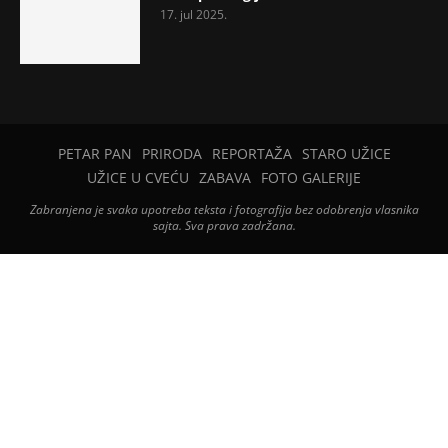
17. jul 2025.
PETAR PAN
PRIRODA
REPORTAŽA
STARO UŽICE
UŽICE U CVEĆU
ZABAVA
FOTO GALERIJE
Zabranjena je svaka upotreba teksta i fotografija bez odobrenja vlasnika
sajta. Sva prava zadržana.