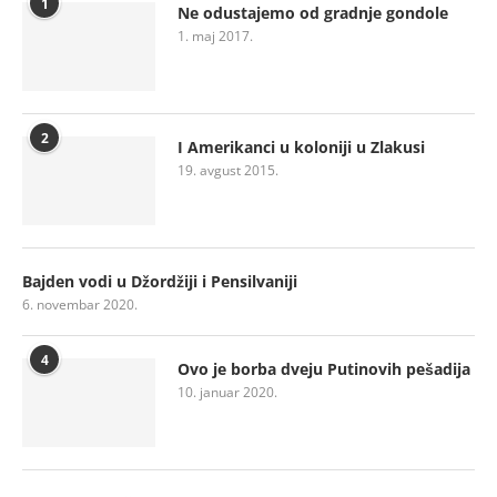
1
Ne odustajemo od gradnje gondole
1. maj 2017.
2
I Amerikanci u koloniji u Zlakusi
19. avgust 2015.
Bajden vodi u Džordžiji i Pensilvaniji
6. novembar 2020.
4
Ovo je borba dveju Putinovih pešadija
10. januar 2020.