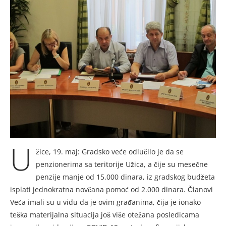
U
žice, 19. maj: Gradsko veće odlučilo je da se
penzionerima sa teritorije Užica, a čije su mesečne
penzije manje od 15.000 dinara, iz gradskog budžeta
isplati jednokratna novčana pomoć od 2.000 dinara. Članovi
Veća imali su u vidu da je ovim građanima, čija je ionako
teška materijalna situacija još više otežana posledicama