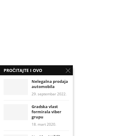
PROČITAJTE I OVO
Nelegalna prodaja
automobila
29. septembar 2022.
Gradska vlast
formirala viber
grupu
18. mart 2020.