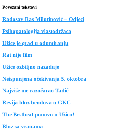
Povezani tekstovi
Radosav Ras Milutinović – Odjeci
Psihopatologija vlastodržaca
Užice je grad u odumiranju
Rat nije film
Užice ozbiljno nazaduje
Neispunjena očekivanja 5. oktobra
Najviše me razočarao Tadić
Revija bluz bendova u GKC
The Bestbeat ponovo u Užicu!
Bluz sa vranama