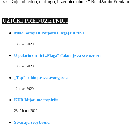
zaslužuje, ni jedno, ni drugo, i izgubiće oboje.” Bendžamin Frenklin
UŽIČKI PREDUZETNICI
Mladi ostaju u Potpeću i uzgajaju ribu
13. mart 2020.
U palačinkarnici „Maga“ đakonije za sve uzraste
13. mart 2020.
„Top“ je bio prava avangarda
12. mart 2020.
KUD Idijoti me inspirišu
28. februar 2020.
Stvaraju svoj brend