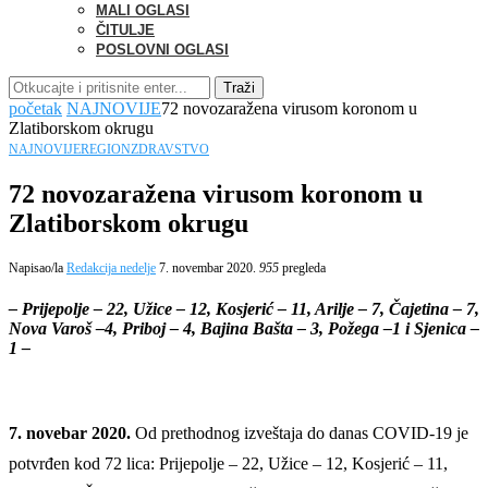
MALI OGLASI
ČITULJE
POSLOVNI OGLASI
Traži
početak
NAJNOVIJE
72 novozaražena virusom koronom u
Zlatiborskom okrugu
NAJNOVIJE
REGION
ZDRAVSTVO
72 novozaražena virusom koronom u
Zlatiborskom okrugu
Napisao/la
Redakcija nedelje
7. novembar 2020.
955
pregleda
– Prijepolje – 22, Užice – 12, Kosjerić – 11, Arilje – 7, Čajetina – 7,
Nova Varoš –4, Priboj – 4, Bajina Bašta – 3, Požega –1 i Sjenica –
1 –
7. novebar 2020.
Od prethodnog izveštaja do danas COVID-19 je
potvrđen kod 72 lica: Prijepolje – 22, Užice – 12, Kosjerić – 11,