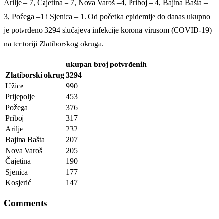
Arilje – 7, Čajetina – 7, Nova Varoš –4, Priboj – 4, Bajina Bašta –
3, Požega –1 i Sjenica – 1. Od početka epidemije do danas ukupno
je potvrđeno 3294 slučajeva infekcije korona virusom (COVID-19)
na teritoriji Zlatiborskog okruga.
ukupan broj potvrđenih
Zlatiborski okrug
3294
Užice
990
Prijepolje
453
Požega
376
Priboj
317
Arilje
232
Bajina Bašta
207
Nova Varoš
205
Čajetina
190
Sjenica
177
Kosjerić
147
Comments