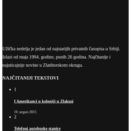
Užička nedelja je jedan od najstarijih privatnih časopisa u Srbiji.
Izlazi od maja 1994. godine, punih 26 godina. Najčitanije i
najuticajnije novine u Zlatiborskom okrugu.
NAJČITANIJI TEKSTOVI
1
I Amerikanci u koloniji u Zlakusi
19. avgust 2015.
2
Telefoni autobuske stanice