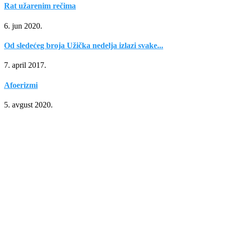
Rat užarenim rečima
6. jun 2020.
Od sledećeg broja Užička nedelja izlazi svake...
7. april 2017.
Afoerizmi
5. avgust 2020.