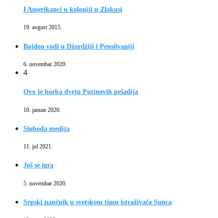
I Amerikanci u koloniji u Zlakusi
19. avgust 2015.
Bajden vodi u Džordžiji i Pensilvaniji
6. novembar 2020.
4
Ovo je borba dveju Putinovih pešadija
10. januar 2020.
Sloboda medija
11. jul 2021.
Još se igra
5. novembar 2020.
Srpski naučnik u svetskom timu istraživača Sunca