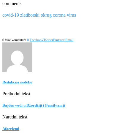
comments
covid-19 zlatiborski okrug corona virus
0 više komentara
0
Facebook
Twitter
Pinterest
Email
Redakcija nedelje
Prethodni tekst
Bajden vodi u Džordžiji i Pensilvaniji
Naredni tekst
Afoerizmi