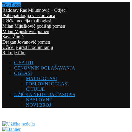
Top Posts
Radosav Ras Milutinović – Odjeci
Psihopatologija vlastodržaca
Užička nedelja mali oglasi
Milan Mijušković godišnji pomen
Milan Mijušković pomen
Sava Žunić
Dragan Jovanović pomen
Užice je grad u odumiranju
Rat nije film
O SAJTU
CENOVNIK OGLAŠAVANJA
OGLASI
MALI OGLASI
POSLOVNI OGLASI
ČITULJE
UŽIČKA NEDELJA ČASOPIS
NASLOVNE
NOVI BROJ