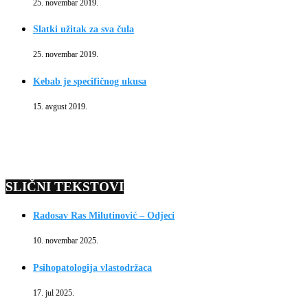
25. novembar 2019.
Slatki užitak za sva čula
25. novembar 2019.
Kebab je specifičnog ukusa
15. avgust 2019.
SLIČNI TEKSTOVI
Radosav Ras Milutinović – Odjeci
10. novembar 2025.
Psihopatologija vlastodržaca
17. jul 2025.