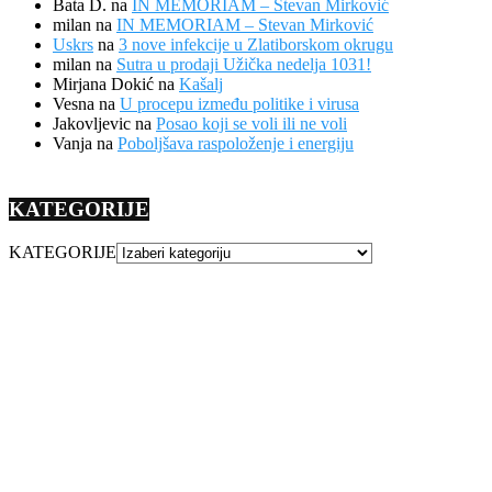
Bata D.
na
IN MEMORIAM – Stevan Mirković
milan
na
IN MEMORIAM – Stevan Mirković
Uskrs
na
3 nove infekcije u Zlatiborskom okrugu
milan
na
Sutra u prodaji Užička nedelja 1031!
Mirjana Dokić
na
Kašalj
Vesna
na
U procepu između politike i virusa
Jakovljevic
na
Posao koji se voli ili ne voli
Vanja
na
Poboljšava raspoloženje i energiju
KATEGORIJE
KATEGORIJE