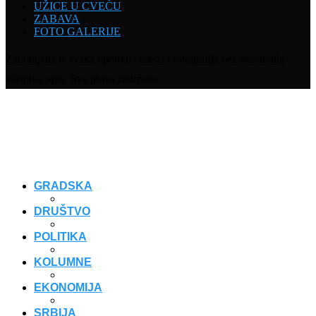
UŽICE U CVEĆU
ZABAVA
FOTO GALERIJE
Zabranjena je svaka upotreba teksta i fotografija bez odobrenja
vlasnika sajta. Sva prava zadržana.
GRADSKA
DRUŠTVO
POLITIKA
KOLUMNE
EKONOMIJA
SRBIJA