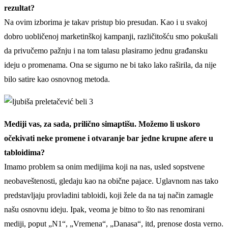
rezultat?
Na ovim izborima je takav pristup bio presudan. Kao i u svakoj
dobro uobličenoj marketinškoj kampanji, različitošću smo pokušali
da privučemo pažnju i na tom talasu plasiramo jednu građansku
ideju o promenama. Ona se sigurno ne bi tako lako raširila, da nije
bilo satire kao osnovnog metoda.
Mediji vas, za sada, prilično simaptišu. Možemo li uskoro
očekivati neke promene i otvaranje bar jedne krupne afere u
tabloidima?
Imamo problem sa onim medijima koji na nas, usled sopstvene
neobaveštenosti, gledaju kao na obične pajace. Uglavnom nas tako
predstavljaju provladini tabloidi, koji žele da na taj način zamagle
našu osnovnu ideju. Ipak, veoma je bitno to što nas renomirani
mediji, poput „N1“, „Vremena“, „Danasa“, itd, prenose dosta verno.