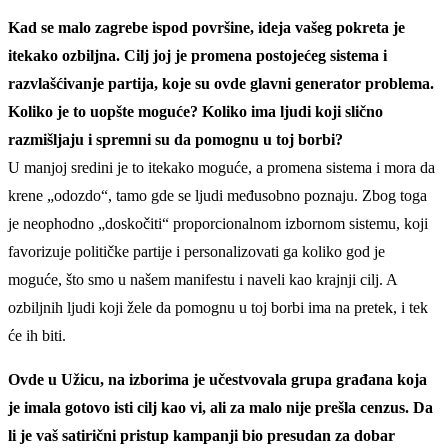
Kad se malo zagrebe ispod površine, ideja vašeg pokreta je
itekako ozbiljna. Cilj joj je promena postojećeg sistema i
razvlašćivanje partija, koje su ovde glavni generator problema.
Koliko je to uopšte moguće? Koliko ima ljudi koji slično
razmišljaju i spremni su da pomognu u toj borbi?
U manjoj sredini je to itekako moguće, a promena sistema i mora da
krene „odozdo“, tamo gde se ljudi međusobno poznaju. Zbog toga
je neophodno „doskočiti“ proporcionalnom izbornom sistemu, koji
favorizuje političke partije i personalizovati ga koliko god je
moguće, što smo u našem manifestu i naveli kao krajnji cilj. A
ozbiljnih ljudi koji žele da pomognu u toj borbi ima na pretek, i tek
će ih biti.
Ovde u Užicu, na izborima je učestvovala grupa građana koja
je imala gotovo isti cilj kao vi, ali za malo nije prešla cenzus. Da
li je vaš satirični pristup kampanji bio presudan za dobar