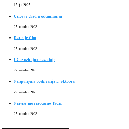
17. jul 2025.
Užice je grad u odumiranju
27. oktobar 2023.
Rat nije film
27. oktobar 2023.
Užice ozbiljno nazaduje
27. oktobar 2023.
Neispunjena očekivanja 5. oktobra
27. oktobar 2023.
Najviše me razočarao Tadić
27. oktobar 2023.