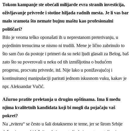
Tokom kampanje ste obećali milijarde evra stranih investicija,
oživljavanje privrede i stotine hiljada radnih mesta. Je li vas bar
malo sramota što nemate bujnu maštu kao profesionalni
političari?
Bilo je veoma teško oponašati ih u neprestanom preterivanju, u
pojedinim trenucima se nismo ni trudili. Mene je lično zabrinulo to
što sam čuo da postoje i primeri da su neki ljudi glasali za Belog, baš
zato što su poverovali u neku od tih izmišljotina o budućem
progresu, procvatu privrede, itd. Nije lako u ponižavajućoj i
kontinuiranoj manipulaciji parirati jednom iskusnom vuku, kakav je
npr. Aleksandar Vučić.
Ažurno pratite preletanja u drugim opštinama. Ima li među
njima kvalitetnih kandidata koji bi mogli da pojačaju vaš
pokret?
Na „tviteru“ se često u šali dotaknemo te teme, jer se širom Srbije