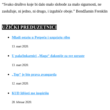
“Svako društvo koje bi dalo malo slobode za malo sigurnosti, ne
zaslužuje, ni jedno, ni drugo, i izgubiće oboje.” Bendžamin Frenklin
UŽIČKI PREDUZETNICI
Mladi ostaju u Potpeću i uzgajaju ribu
13. mart 2020.
U palačinkarnici „Maga“ đakonije za sve uzraste
13. mart 2020.
„Top“ je bio prava avangarda
12. mart 2020.
KUD Idijoti me inspirišu
28. februar 2020.