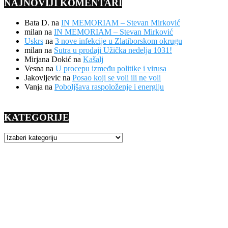
NAJNOVIJI KOMENTARI
Bata D.
na
IN MEMORIAM – Stevan Mirković
milan
na
IN MEMORIAM – Stevan Mirković
Uskrs
na
3 nove infekcije u Zlatiborskom okrugu
milan
na
Sutra u prodaji Užička nedelja 1031!
Mirjana Dokić
na
Kašalj
Vesna
na
U procepu između politike i virusa
Jakovljevic
na
Posao koji se voli ili ne voli
Vanja
na
Poboljšava raspoloženje i energiju
KATEGORIJE
KATEGORIJE