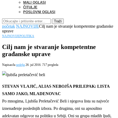
MALI OGLASI
ČITULJE
POSLOVNI OGLASI
Traži
početak
NAJNOVIJE
Cilj nam je stvaranje kompetentne građanske
uprave
NAJNOVIJE
POLITIKA
Cilj nam je stvaranje kompetentne
građanske uprave
Napisao/la
nedelja
26. jul 2016.
717
pregleda
STEVAN VLAJIĆ, ALIAS NEBOJŠA PRILEPAK: LISTA
SAMO JAKO, MLADENOVAC
Po mnogima, Ljubiša Preletačević Beli i njegova lista su najveće
iznenađenje poslednjih izbora. Po drugima, oni su apsoultno
adekvatan odgovor na politiku u Srbiji. Oni su grupa mladih ljudi,