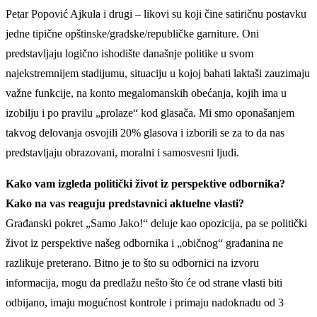
Petar Popović Ajkula i drugi – likovi su koji čine satiričnu postavku
jedne tipične opštinske/gradske/republičke garniture. Oni
predstavljaju logično ishodište današnje politike u svom
najekstremnijem stadijumu, situaciju u kojoj bahati laktaši zauzimaju
važne funkcije, na konto megalomanskih obećanja, kojih ima u
izobilju i po pravilu „prolaze“ kod glasača. Mi smo oponašanjem
takvog delovanja osvojili 20% glasova i izborili se za to da nas
predstavljaju obrazovani, moralni i samosvesni ljudi.
Kako vam izgleda politički život iz perspektive odbornika?
Kako na vas reaguju predstavnici aktuelne vlasti?
Građanski pokret „Samo Jako!“ deluje kao opozicija, pa se politički
život iz perspektive našeg odbornika i „običnog“ građanina ne
razlikuje preterano. Bitno je to što su odbornici na izvoru
informacija, mogu da predlažu nešto što će od strane vlasti biti
odbijano, imaju mogućnost kontrole i primaju nadoknadu od 3