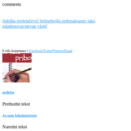
comments
ljubišta preletačević beli
nebojša prilepak
samo jako
mladenovac
stevan vlajić
0 više komentara
0
Facebook
Twitter
Pinterest
Email
nedelja
Prethodni tekst
Ja sam lokalpatriota
Naredni tekst