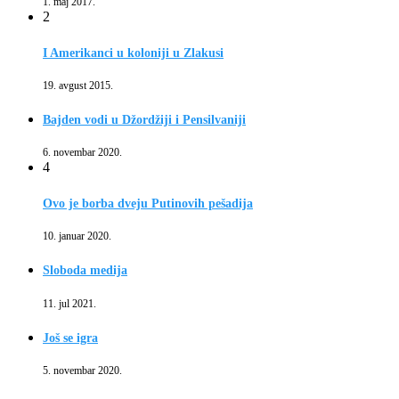
1. maj 2017.
2
I Amerikanci u koloniji u Zlakusi
19. avgust 2015.
Bajden vodi u Džordžiji i Pensilvaniji
6. novembar 2020.
4
Ovo je borba dveju Putinovih pešadija
10. januar 2020.
Sloboda medija
11. jul 2021.
Još se igra
5. novembar 2020.