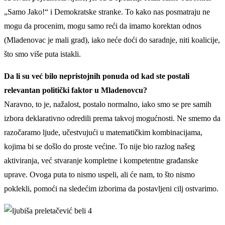
„Samo Jako!“ i Demokratske stranke. To kako nas posmatraju ne
mogu da procenim, mogu samo reći da imamo korektan odnos
(Mladenovac je mali grad), iako neće doći do saradnje, niti koalicije,
što smo više puta istakli.
Da li su već bilo nepristojnih ponuda od kad ste postali
relevantan politički faktor u Mladenovcu?
Naravno, to je, nažalost, postalo normalno, iako smo se pre samih
izbora deklarativno odredili prema takvoj mogućnosti. Ne smemo da
razočaramo ljude, učestvujući u matematičkim kombinacijama,
kojima bi se došlo do proste većine. To nije bio razlog našeg
aktiviranja, već stvaranje kompletne i kompetentne građanske
uprave. Ovoga puta to nismo uspeli, ali će nam, to što nismo
poklekli, pomoći na sledećim izborima da postavljeni cilj ostvarimo.