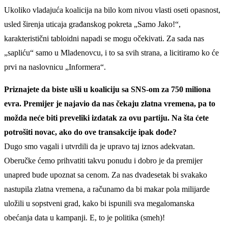
Ukoliko vladajuća koalicija na bilo kom nivou vlasti oseti opasnost,
usled širenja uticaja građanskog pokreta „Samo Jako!“,
karakteristični tabloidni napadi se mogu očekivati. Za sada nas
„sapliću“ samo u Mladenovcu, i to sa svih strana, a licitiramo ko će
prvi na naslovnicu „Informera“.
Priznajete da biste ušli u koaliciju sa SNS-om za 750 miliona
evra. Premijer je najavio da nas čekaju zlatna vremena, pa to
možda neće biti preveliki izdatak za ovu partiju. Na šta ćete
potrošiti novac, ako do ove transakcije ipak dođe?
Dugo smo vagali i utvrdili da je upravo taj iznos adekvatan.
Oberučke ćemo prihvatiti takvu ponudu i dobro je da premijer
unapred bude upoznat sa cenom. Za nas dvadesetak bi svakako
nastupila zlatna vremena, a računamo da bi makar pola milijarde
uložili u sopstveni grad, kako bi ispunili sva megalomanska
obećanja data u kampanji. E, to je politika (smeh)!