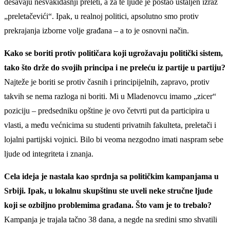
dešavaju nesvakidašnji preleti, a za te ljude je postao ustaljen izraz
„preletačevići“. Ipak, u realnoj politici, apsolutno smo protiv
prekrajanja izborne volje građana – a to je osnovni način.
Kako se boriti protiv političara koji ugrožavaju politički sistem,
tako što drže do svojih principa i ne preleću iz partije u partiju?
Najteže je boriti se protiv časnih i principijelnih, zapravo, protiv
takvih se nema razloga ni boriti. Mi u Mladenovcu imamo „zicer“
poziciju – predsedniku opštine je ovo četvrti put da participira u
vlasti, a među većnicima su studenti privatnih fakulteta, preletači i
lojalni partijski vojnici. Bilo bi veoma nezgodno imati naspram sebe
ljude od integriteta i znanja.
Cela ideja je nastala kao sprdnja sa političkim kampanjama u
Srbiji. Ipak, u lokalnu skupštinu ste uveli neke stručne ljude
koji se ozbiljno problemima građana. Što vam je to trebalo?
Kampanja je trajala tačno 38 dana, a negde na sredini smo shvatili