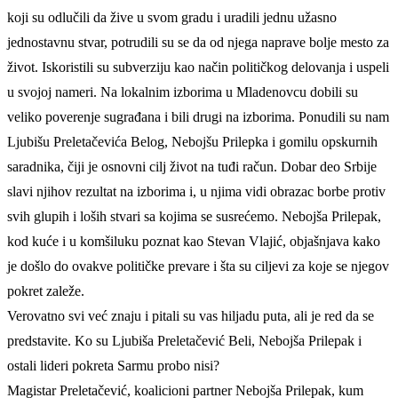
koji su odlučili da žive u svom gradu i uradili jednu užasno
jednostavnu stvar, potrudili su se da od njega naprave bolje mesto za
život. Iskoristili su subverziju kao način političkog delovanja i uspeli
u svojoj nameri. Na lokalnim izborima u Mladenovcu dobili su
veliko poverenje sugrađana i bili drugi na izborima. Ponudili su nam
Ljubišu Preletačevića Belog, Nebojšu Prilepka i gomilu opskurnih
saradnika, čiji je osnovni cilj život na tuđi račun. Dobar deo Srbije
slavi njihov rezultat na izborima i, u njima vidi obrazac borbe protiv
svih glupih i loših stvari sa kojima se susrećemo. Nebojša Prilepak,
kod kuće i u komšiluku poznat kao Stevan Vlajić, objašnjava kako
je došlo do ovakve političke prevare i šta su ciljevi za koje se njegov
pokret zaleže.
Verovatno svi već znaju i pitali su vas hiljadu puta, ali je red da se
predstavite. Ko su Ljubiša Preletačević Beli, Nebojša Prilepak i
ostali lideri pokreta Sarmu probo nisi?
Magistar Preletačević, koalicioni partner Nebojša Prilepak, kum