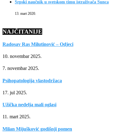
Srpski naučnik u svetskom timu istraživača Sunca
13. mart 2020.
NAJČITANIJE
Radosav Ras Milutinović – Odjeci
10. novembar 2025.
7. novembar 2025.
Psihopatologija vlastodržaca
17. jul 2025.
Užička nedelja mali oglasi
11. mart 2025.
Milan Mijušković godišnji pomen