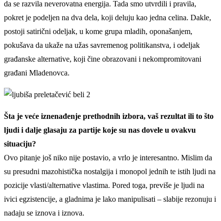
da se razvila neverovatna energija. Tada smo utvrdili i pravila,
pokret je podeljen na dva dela, koji deluju kao jedna celina. Dakle,
postoji satirični odeljak, u kome grupa mladih, oponašanjem,
pokušava da ukaže na užas savremenog politikanstva, i odeljak
građanske alternative, koji čine obrazovani i nekompromitovani
građani Mladenovca.
Šta je veće iznenađenje prethodnih izbora, vaš rezultat ili to što
ljudi i dalje glasaju za partije koje su nas dovele u ovakvu
situaciju?
Ovo pitanje još niko nije postavio, a vrlo je interesantno. Mislim da
su presudni mazohistička nostalgija i monopol jednih te istih ljudi na
pozicije vlasti/alternative vlastima. Pored toga, previše je ljudi na
ivici egzistencije, a gladnima je lako manipulisati – slabije rezonuju i
nadaju se iznova i iznova.