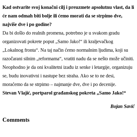
Kad ostvarite svoj konačni cilj i preuzmete apsolutnu vlast, da li
će nam odmah biti bolje ili ćemo morati da se strpimo dve,
najviše dve i po godine?
Da bi došlo do realnih promena, potrebno je u svakom gradu
organizovati pokrete poput „Samo Jako!“ ili kraljevačkog
„Lokalnog fronta“. Na taj način ćemo normalnim ljudima, koji su
razočarani silnim „reformama“, vratiti nadu da se nešto može učiniti.
Neophodno je da oni kvalitetni izađu iz senke i letargije, organizuju
se, budu inovativni i nastupe bez straha. Ako se to ne desi,
moraćemo da se strpimo – najmanje dve, dve i po decenije.
Stevan Vlajić, portparol građanskog pokreta „Samo Jako!“
Bojan Savić
Comments