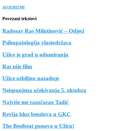
AFOERIZMI
Povezani tekstovi
Radosav Ras Milutinović – Odjeci
Psihopatologija vlastodržaca
Užice je grad u odumiranju
Rat nije film
Užice ozbiljno nazaduje
Neispunjena očekivanja 5. oktobra
Najviše me razočarao Tadić
Revija bluz bendova u GKC
The Bestbeat ponovo u Užicu!