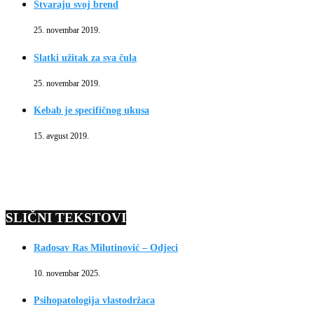
Stvaraju svoj brend
25. novembar 2019.
Slatki užitak za sva čula
25. novembar 2019.
Kebab je specifičnog ukusa
15. avgust 2019.
SLIČNI TEKSTOVI
Radosav Ras Milutinović – Odjeci
10. novembar 2025.
Psihopatologija vlastodržaca