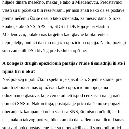
hiljade dinara mesečno, makar je tako u Mladenovcu. Predstavnici
vlasti su u početku bili rezervisani, jer nisu znali kako da se postave
prema nečemu što se desilo tako iznenada, za mesec dana. Široka
koalicija oko SNS, SPS, JS, SDS i LDP, koja je na vlasti u
Mladenovcu, polako nas targetira kao glavne konkurente i
neprijatelje, budući da smo najjača opoziciona opcija. Na toj poziciji
smo zamenili DS i bivšeg predsednika opštine.
A kolege iz drugih opozicionih partija? Nude li saradnju ili ste i
njima trn u oku?
Naš položaj u političkom spektru je specifičan. S jedne strane, pre
samih izbora su nas optuživali kako opozicionim opcijama
oduzimamo glasove, koje ćemo odneti ispod cenzusa i na taj način
pomoći SNS-u. Nakon toga, postojala je priča da ćemo se pogaziti
obećanje iz kampanje i ući u vlast sa SNS, što nismo učinili, jer bi
nas, nakon takvog poteza, bilo sramota da izađemo na ulicu. Danas
su stvari pojednostavljene, jer su u opoziciji ostali samo odbornici