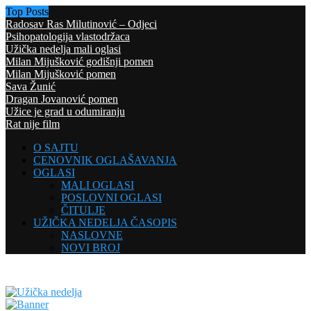
Top Posts
Radosav Ras Milutinović – Odjeci
Psihopatologija vlastodržaca
Užička nedelja mali oglasi
Milan Mijušković godišnji pomen
Milan Mijušković pomen
Sava Žunić
Dragan Jovanović pomen
Užice je grad u odumiranju
Rat nije film
O SAJTU
CENOVNIK OGLAŠAVANJA
OGLASI
MALI OGLASI
POSLOVNI OGLASI
ČITULJE
UŽIČKA NEDELJA ČASOPIS
NASLOVNE
NOVI BROJ