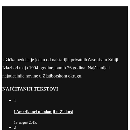
Užička nedelja je jedan od najstarijih privatnih časopisa u Srbiji.
Izlazi od maja 1994. godine, punih 26 godina. Najčitanije i
najuticajnije novine u Zlatiborskom okrugu.
NAJČITANIJI TEKSTOVI
1
I Amerikanci u koloniji u Zlakusi
19. avgust 2015.
2