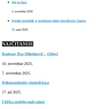
Još se igra
5. novembar 2020.
Srpski naučnik u svetskom timu istraživača Sunca
13. mart 2020.
NAJČITANIJE
Radosav Ras Milutinović – Odjeci
10. novembar 2025.
7. novembar 2025.
Psihopatologija vlastodržaca
17. jul 2025.
Užička nedelja mali oglasi