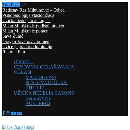
Top Posts
Radosav Ras Milutinović – Odjeci
Psihopatologija vlastodržaca
Užička nedelja mali oglasi
Milan Mijušković godišnji pomen
Milan Mijušković pomen
Sava Žunić
Dragan Jovanović pomen
Užice je grad u odumiranju
Rat nije film
O SAJTU
CENOVNIK OGLAŠAVANJA
OGLASI
MALI OGLASI
POSLOVNI OGLASI
ČITULJE
UŽIČKA NEDELJA ČASOPIS
NASLOVNE
NOVI BROJ