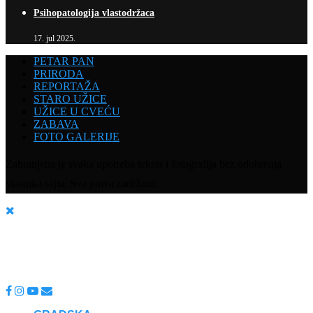
Psihopatologija vlastodržaca
17. jul 2025.
PETAR PAN
PRIRODA
REPORTAŽA
STARO UŽICE
UŽICE U CVEĆU
ZABAVA
FOTO GALERIJE
Zabranjena je svaka upotreba teksta i fotografija bez odobrenja
vlasnika sajta. Sva prava zadržana.