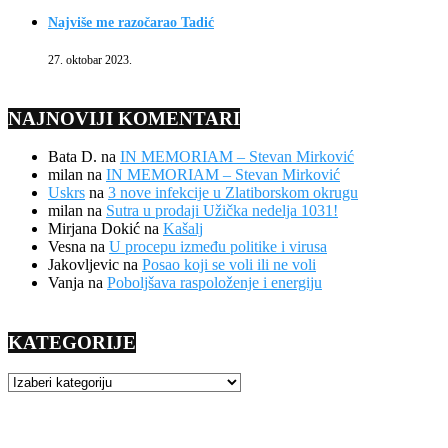
Najviše me razočarao Tadić
27. oktobar 2023.
NAJNOVIJI KOMENTARI
Bata D.
na
IN MEMORIAM – Stevan Mirković
milan
na
IN MEMORIAM – Stevan Mirković
Uskrs
na
3 nove infekcije u Zlatiborskom okrugu
milan
na
Sutra u prodaji Užička nedelja 1031!
Mirjana Dokić
na
Kašalj
Vesna
na
U procepu između politike i virusa
Jakovljevic
na
Posao koji se voli ili ne voli
Vanja
na
Poboljšava raspoloženje i energiju
KATEGORIJE
KATEGORIJE