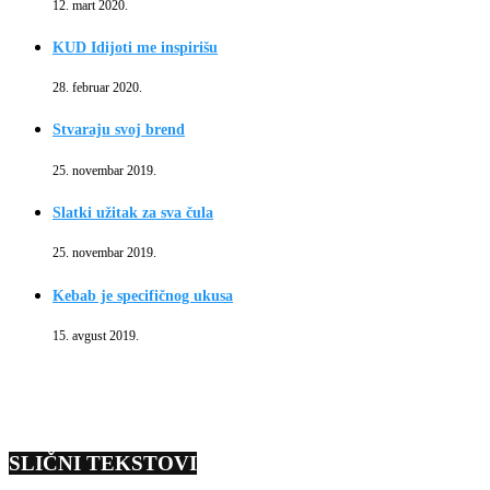
12. mart 2020.
KUD Idijoti me inspirišu
28. februar 2020.
Stvaraju svoj brend
25. novembar 2019.
Slatki užitak za sva čula
25. novembar 2019.
Kebab je specifičnog ukusa
15. avgust 2019.
SLIČNI TEKSTOVI