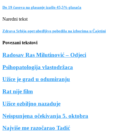
Do 19 časova na glasanje izašlo 45,5% glasača
Naredni tekst
Zdrava Srbija opet ubedljivo pobedila na izborima u Čajetini
Povezani tekstovi
Radosav Ras Milutinović – Odjeci
Psihopatologija vlastodržaca
Užice je grad u odumiranju
Rat nije film
Užice ozbiljno nazaduje
Neispunjena očekivanja 5. oktobra
Najviše me razočarao Tadić