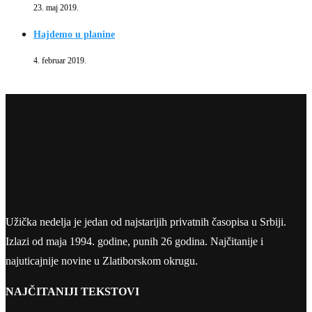
23. maj 2019.
Hajdemo u planine
4. februar 2019.
Užička nedelja je jedan od najstarijih privatnih časopisa u Srbiji.
Izlazi od maja 1994. godine, punih 26 godina. Najčitanije i
najuticajnije novine u Zlatiborskom okrugu.
NAJČITANIJI TEKSTOVI