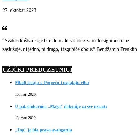
27. oktobar 2023.
“Svako društvo koje bi dalo malo slobode za malo sigurnosti, ne
zaslužuje, ni jedno, ni drugo, i izgubiće oboje.” Bendžamin Frenklin
UŽIČKI PREDUZETNICI
Mladi ostaju u Potpeću i uzgajaju ribu
13. mart 2020.
U palačinkarnici „Maga“ đakonije za sve uzraste
13. mart 2020.
„Top“ je bio prava avangarda