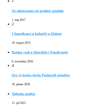
1
Ne odustajemo od gradnje gondole
1. maj 2017.
2
I Amerikanci u koloniji u Zlakusi
19. avgust 2015.
Bajden vodi u Džordžiji i Pensilvaniji
6. novembar 2020.
4
Ovo je borba dveju Putinovih pešadija
10. januar 2020.
Sloboda medija
11. jul 2021.