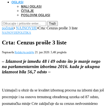
OGLASI
MALI OGLASI
ČITULJE
POSLOVNI OGLASI
Traži
početak
NAJNOVIJE
Crta: Cenzus prošle 3 liste
NAJNOVIJE
POLITIKA
Crta: Cenzus prošle 3 liste
Napisao/la
Redakcija nedelje
21. jun 2020.
5,4K
pregleda
–
Izlaznost je između 48 i 49 odsto što je manje nego
na parlamentarnim izborima 2016. kada je ukupna
izlaznost bila 56,7 odsto –
Uzimajući u obzir da se kvalitet izbornog procesa na izborni dan još
procenjuje i na osnovu trenutnog obrađenog uzorka od 87 odsto,
posmatračka misije Crte zaključuje da su cenzus nedvosmisleno