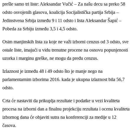
prešle samo tri liste: Aleksandar Vučić – Za našu decu sa preko 58
odsto osvojenih glasova, koalicija Socijalistička partija Srbija –
Jedinstvena Srbija između 9 i 11 odsto i lista Aleksandar Šapić –
Pobeda za Srbiju između 3,5 i 4,5 odsto.
Osim manjinskih lista za koje ne važi izborni cenzus od 3 odsto, sve
ostale liste, imajući u vidu trenutne procene na osnovu popunjenosti
uzorka i marginu greške, ne mogu da pređu cenzus.
Izlaznost je između 48 i 49 odsto što je manje nego na
parlamentarnim izborima 2016. kada je ukupna izlaznost bila 56,7
odsto.
Crta će nastaviti da prikuplja rezultate i podatke u vezi kvaliteta
procesa na izborni dan a finalnu projekciju rezultata i ocenu kvaliteta
izbornog dana će objaviti sutra na konferenciji za medije u 12
časova.