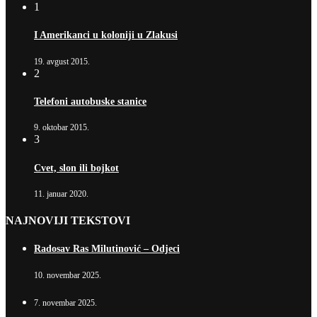
1
I Amerikanci u koloniji u Zlakusi
19. avgust 2015.
2
Telefoni autobuske stanice
9. oktobar 2015.
3
Cvet, slon ili bojkot
11. januar 2020.
NAJNOVIJI TEKSTOVI
Radosav Ras Milutinović – Odjeci
10. novembar 2025.
7. novembar 2025.