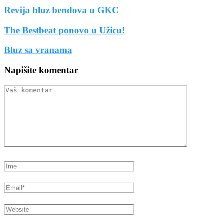
Revija bluz bendova u GKC
The Bestbeat ponovo u Užicu!
Bluz sa vranama
Napišite komentar