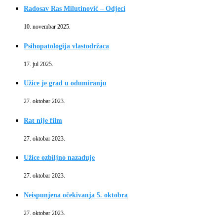
Radosav Ras Milutinović – Odjeci
10. novembar 2025.
Psihopatologija vlastodržaca
17. jul 2025.
Užice je grad u odumiranju
27. oktobar 2023.
Rat nije film
27. oktobar 2023.
Užice ozbiljno nazaduje
27. oktobar 2023.
Neispunjena očekivanja 5. oktobra
27. oktobar 2023.