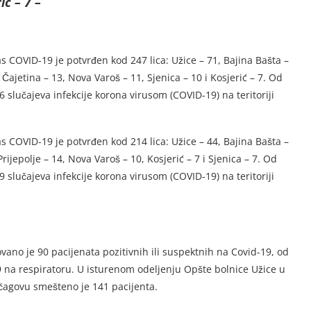
ić – 7 –
 COVID-19 je potvrđen kod 247 lica: Užice – 71, Bajina Bašta –
4, Čajetina – 13, Nova Varoš – 11, Sjenica – 10 i Kosjerić – 7. Od
lučajeva infekcije korona virusom (COVID-19) na teritoriji
COVID-19 je potvrđen kod 214 lica: Užice – 44, Bajina Bašta –
 Prijepolje – 14, Nova Varoš – 10, Kosjerić – 7 i Sjenica – 7. Od
lučajeva infekcije korona virusom (COVID-19) na teritoriji
vano je 90 pacijenata pozitivnih ili suspektnih na Covid-19, od
e 9 na respiratoru. U isturenom odeljenju Opšte bolnice Užice u
rčagovu smešteno je 141 pacijenta.