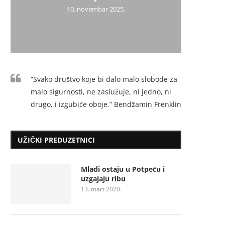
10. novembar 2025.
“Svako društvo koje bi dalo malo slobode za
malo sigurnosti, ne zaslužuje, ni jedno, ni
drugo, i izgubiće oboje.” Bendžamin Frenklin
UŽIČKI PREDUZETNICI
Mladi ostaju u Potpeću i
uzgajaju ribu
13. mart 2020.