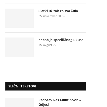
Slatki užitak za sva čula
25. novembar 2019.
Kebab je specifičnog ukusa
15. avgust 2019.
SLIČNI TEKSTOVI
Radosav Ras Milutinović –
Odjeci