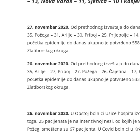
– 13, Nova Varoš – 11, Sjenica – 10 i Kosjer
27. novembar 2020.
Od prethodnog izveštaja do danas
35, Požega – 31, Arilje – 30, Priboj – 25, Prijepolje – 1
početka epidemije do danas ukupno je potvrđeno 5586 s
Zlatiborskog okruga.
26. novembar 2020.
Od prethodnog izveštaja do danas 
35, Arilje – 27, Priboj – 27, Požega – 26, Čajetina – 17,
početka epidemije do danas ukupno je potvrđeno 5339 s
Zlatiborskog okruga.
26. novembar 2020.
U Opštoj bolnici Užice hospitalizo
toga, 25 pacijenata je na intenzivnoj nezi, od kojih j
Požegi smeštena su 67 pacijenta. U Covid bolnici u K