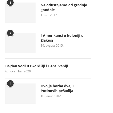
1
Ne odustajemo od gradnje
gondole
1. maj 2017.
2
I Amerikanci u koloniji u
Zlakusi
19. avgust 2015.
Bajden vodi u Džordžiji i Pensilvaniji
6. novembar 2020.
4
Ovo je borba dveju
Putinovih pešadija
10. januar 2020.