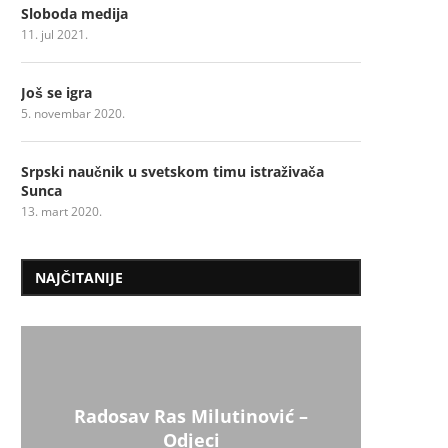
Sloboda medija
11. jul 2021.
Još se igra
5. novembar 2020.
Srpski naučnik u svetskom timu istraživača
Sunca
13. mart 2020.
NAJČITANIJE
Radosav Ras Milutinović –
Odjeci