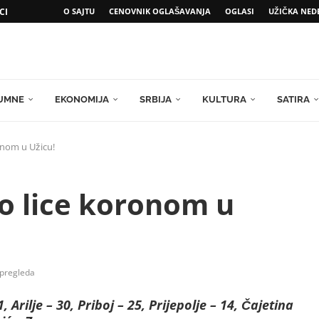
CI
O SAJTU
CENOVNIK OGLAŠAVANJA
OGLASI
UŽIČKA NED
UMNE
EKONOMIJA
SRBIJA
KULTURA
SATIRA
onom u Užicu!
no lice koronom u
pregleda
 Arilje – 30, Priboj – 25, Prijepolje – 14, Čajetina