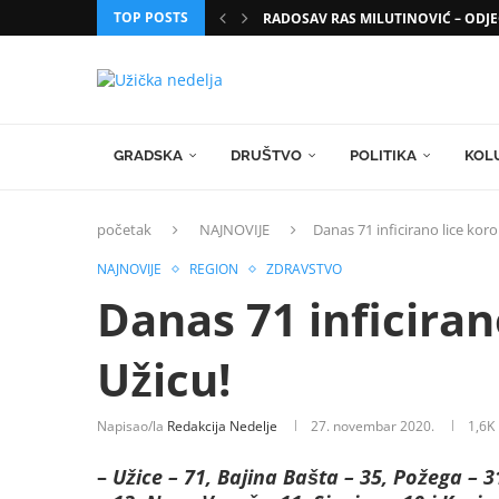
TOP POSTS
RADOSAV RAS MILUTINOVIĆ – ODJE
GRADSKA
DRUŠTVO
POLITIKA
KOL
početak
NAJNOVIJE
Danas 71 inficirano lice kor
NAJNOVIJE
REGION
ZDRAVSTVO
Danas 71 inficira
Užicu!
Napisao/la
Redakcija Nedelje
27. novembar 2020.
1,6K
–
Užice – 71, Bajina Bašta – 35, Požega – 31,