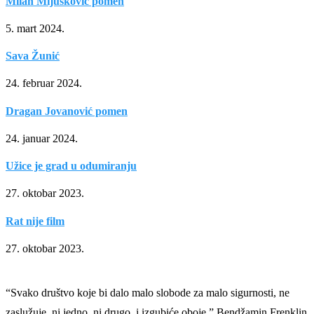
Milan Mijušković pomen
5. mart 2024.
Sava Žunić
24. februar 2024.
Dragan Jovanović pomen
24. januar 2024.
Užice je grad u odumiranju
27. oktobar 2023.
Rat nije film
27. oktobar 2023.
“Svako društvo koje bi dalo malo slobode za malo sigurnosti, ne
zaslužuje, ni jedno, ni drugo, i izgubiće oboje.” Bendžamin Frenklin