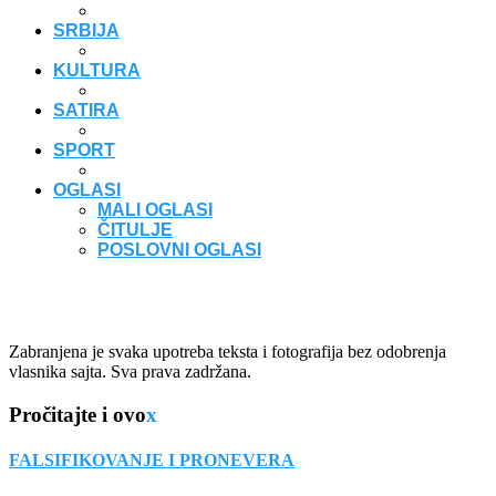
SRBIJA
KULTURA
SATIRA
SPORT
OGLASI
MALI OGLASI
ČITULJE
POSLOVNI OGLASI
Zabranjena je svaka upotreba teksta i fotografija bez odobrenja
vlasnika sajta. Sva prava zadržana.
Pročitajte i ovo
x
FALSIFIKOVANJE I PRONEVERA