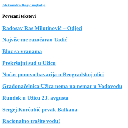
Aleksandra Rogić najbolja
Povezani tekstovi
Radosav Ras Milutinović – Odjeci
Najviše me razočarao Tadić
Bluz sa vranama
Prekršajni sud u Užicu
Noćas ponovo havarija u Beogradskoj ulici
Gradonačelnica Užica nema na nemar u Vodovodu
Rundek u Užicu 23. avgusta
Sergej Kurćubić prvak Balkana
Racionalno trošite vodu!