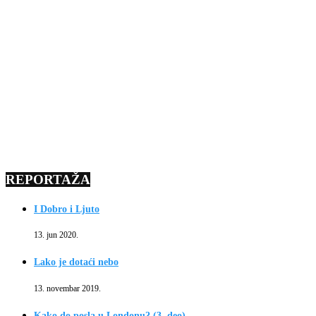
REPORTAŽA
I Dobro i Ljuto
13. jun 2020.
Lako je dotaći nebo
13. novembar 2019.
Kako do posla u Londonu? (3. deo)