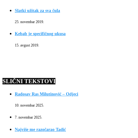
Slatki užitak za sva čula
25. novembar 2019.
Kebab je specifičnog ukusa
15. avgust 2019.
SLIČNI TEKSTOVI
Radosav Ras Milutinović – Odjeci
10. novembar 2025.
7. novembar 2025.
Najviše me razočarao Tadić