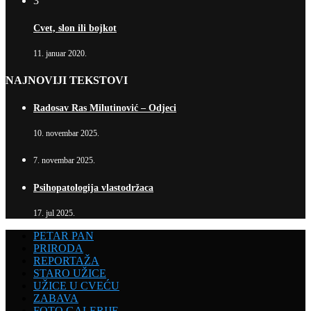
3
Cvet, slon ili bojkot
11. januar 2020.
NAJNOVIJI TEKSTOVI
Radosav Ras Milutinović – Odjeci
10. novembar 2025.
7. novembar 2025.
Psihopatologija vlastodržaca
17. jul 2025.
PETAR PAN
PRIRODA
REPORTAŽA
STARO UŽICE
UŽICE U CVEĆU
ZABAVA
FOTO GALERIJE