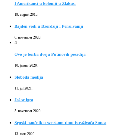
I Amerikanci u koloniji u Zlakusi
19. avgust 2015.
Bajden vodi u Džordžiji i Pensilvaniji
6. novembar 2020.
4
Ovo je borba dveju Putinovih pešadija
10. januar 2020.
Sloboda medija
11. jul 2021.
Još se igra
5. novembar 2020.
Srpski naučnik u svetskom timu istraživača Sunca
13. mart 2020.