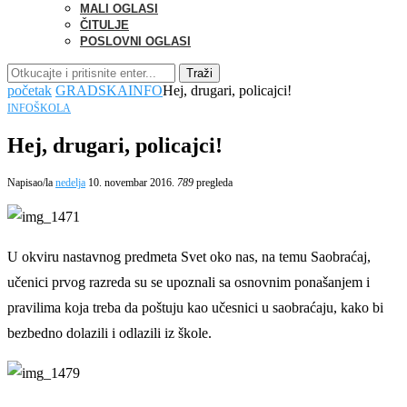
MALI OGLASI
ČITULJE
POSLOVNI OGLASI
Traži
početak
GRADSKA
INFO
Hej, drugari, policajci!
INFO
ŠKOLA
Hej, drugari, policajci!
Napisao/la
nedelja
10. novembar 2016.
789
pregleda
U okviru nastavnog predmeta Svet oko nas, na temu Saobraćaj,
učenici prvog razreda su se upoznali sa osnovnim ponašanjem i
pravilima koja treba da poštuju kao učesnici u saobraćaju, kako bi
bezbedno dolazili i odlazili iz škole.