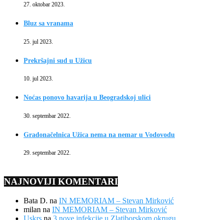
27. oktobar 2023.
Bluz sa vranama
25. jul 2023.
Prekršajni sud u Užicu
10. jul 2023.
Noćas ponovo havarija u Beogradskoj ulici
30. septembar 2022.
Gradonačelnica Užica nema na nemar u Vodovodu
29. septembar 2022.
NAJNOVIJI KOMENTARI
Bata D.
na
IN MEMORIAM – Stevan Mirković
milan
na
IN MEMORIAM – Stevan Mirković
Uskrs
na
3 nove infekcije u Zlatiborskom okrugu