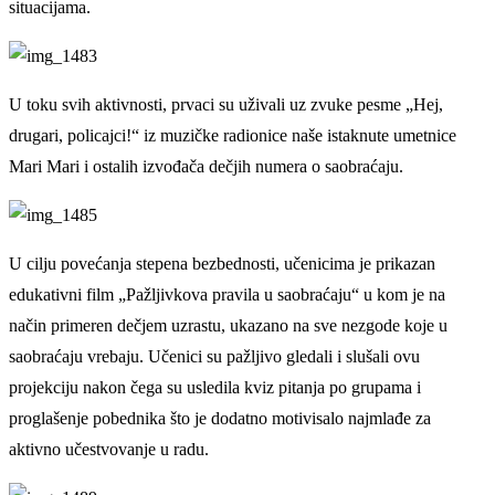
situacijama.
U toku svih aktivnosti, prvaci su uživali uz zvuke pesme „Hej,
drugari, policajci!“ iz muzičke radionice naše istaknute umetnice
Mari Mari i ostalih izvođača dečjih numera o saobraćaju.
U cilju povećanja stepena bezbednosti, učenicima je prikazan
edukativni film „Pažljivkova pravila u saobraćaju“ u kom je na
način primeren dečjem uzrastu, ukazano na sve nezgode koje u
saobraćaju vrebaju. Učenici su pažljivo gledali i slušali ovu
projekciju nakon čega su usledila kviz pitanja po grupama i
proglašenje pobednika što je dodatno motivisalo najmlađe za
aktivno učestvovanje u radu.