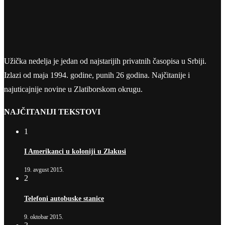
Užička nedelja je jedan od najstarijih privatnih časopisa u Srbiji.
Izlazi od maja 1994. godine, punih 26 godina. Najčitanije i
najuticajnije novine u Zlatiborskom okrugu.
NAJČITANIJI TEKSTOVI
1
I Amerikanci u koloniji u Zlakusi
19. avgust 2015.
2
Telefoni autobuske stanice
9. oktobar 2015.