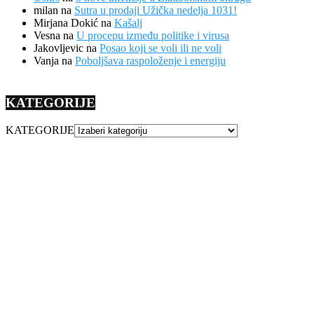
milan
na
Sutra u prodaji Užička nedelja 1031!
Mirjana Dokić
na
Kašalj
Vesna
na
U procepu između politike i virusa
Jakovljevic
na
Posao koji se voli ili ne voli
Vanja
na
Poboljšava raspoloženje i energiju
KATEGORIJE
KATEGORIJE