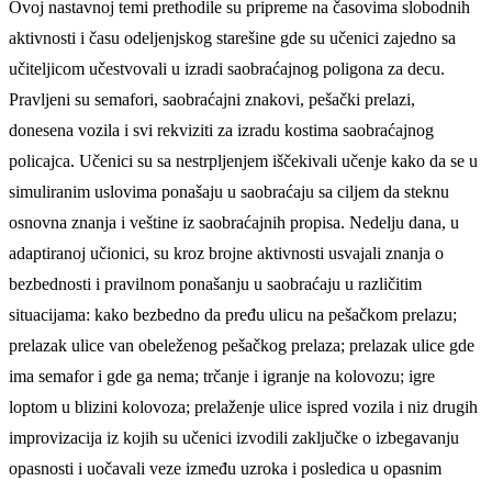
Ovoj nastavnoj temi prethodile su pripreme na časovima slobodnih
aktivnosti i času odeljenjskog starešine gde su učenici zajedno sa
učiteljicom učestvovali u izradi saobraćajnog poligona za decu.
Pravljeni su semafori, saobraćajni znakovi, pešački prelazi,
donesena vozila i svi rekviziti za izradu kostima saobraćajnog
policajca. Učenici su sa nestrpljenjem iščekivali učenje kako da se u
simuliranim uslovima ponašaju u saobraćaju sa ciljem da steknu
osnovna znanja i veštine iz saobraćajnih propisa. Nedelju dana, u
adaptiranoj učionici, su kroz brojne aktivnosti usvajali znanja o
bezbednosti i pravilnom ponašanju u saobraćaju u različitim
situacijama: kako bezbedno da pređu ulicu na pešačkom prelazu;
prelazak ulice van obeleženog pešačkog prelaza; prelazak ulice gde
ima semafor i gde ga nema; trčanje i igranje na kolovozu; igre
loptom u blizini kolovoza; prelaženje ulice ispred vozila i niz drugih
improvizacija iz kojih su učenici izvodili zaključke o izbegavanju
opasnosti i uočavali veze između uzroka i posledica u opasnim