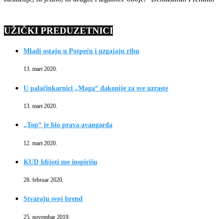
UŽIČKI PREDUZETNICI
Mladi ostaju u Potpeću i uzgajaju ribu
13. mart 2020.
U palačinkarnici „Maga“ đakonije za sve uzraste
13. mart 2020.
„Top“ je bio prava avangarda
12. mart 2020.
KUD Idijoti me inspirišu
28. februar 2020.
Stvaraju svoj brend
25. novembar 2019.