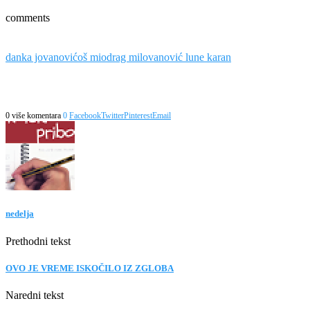
comments
danka jovanović
oš miodrag milovanović lune karan
0 više komentara
0
Facebook
Twitter
Pinterest
Email
nedelja
Prethodni tekst
OVO JE VREME ISKOČILO IZ ZGLOBA
Naredni tekst