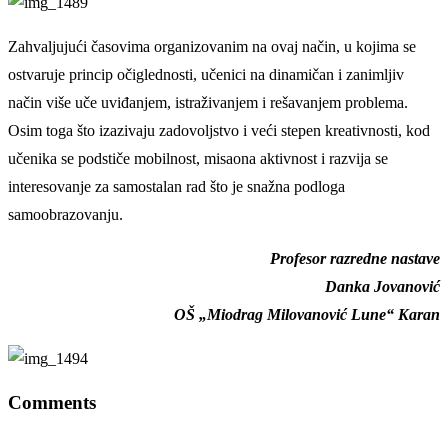
Zahvaljujući časovima organizovanim na ovaj način, u kojima se
ostvaruje princip očiglednosti, učenici na dinamičan i zanimljiv
način više uče uviđanjem, istraživanjem i rešavanjem problema.
Osim toga što izazivaju zadovoljstvo i veći stepen kreativnosti, kod
učenika se podstiče mobilnost, misaona aktivnost i razvija se
interesovanje za samostalan rad što je snažna podloga
samoobrazovanju.
Profesor razredne nastave
Danka Jovanović
OŠ „Miodrag Milovanović Lune“ Karan
Comments