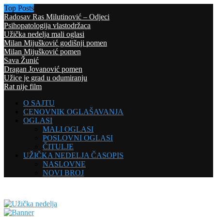
Top Posts
Radosav Ras Milutinović – Odjeci
Psihopatologija vlastodržaca
Užička nedelja mali oglasi
Milan Mijušković godišnji pomen
Milan Mijušković pomen
Sava Žunić
Dragan Jovanović pomen
Užice je grad u odumiranju
Rat nije film
O SAJTU
CENOVNIK OGLAŠAVANJA
OGLASI
MALI OGLASI
POSLOVNI OGLASI
ČITULJE
UŽIČKA NEDELJA ČASOPIS
NASLOVNE
NOVI BROJ