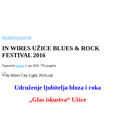
MUZIKA
NAJNOVIJE
IN WIRES UŽICE BLUES & ROCK
FESTIVAL 2016
Napisao/la
nedelja
3. jun 2016.
795
pregleda
Udruženje ljubitelja bluza i roka
„Glas iskustva“ Užice