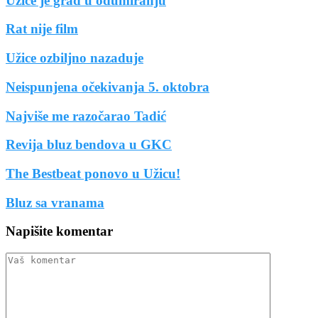
Užice je grad u odumiranju
Rat nije film
Užice ozbiljno nazaduje
Neispunjena očekivanja 5. oktobra
Najviše me razočarao Tadić
Revija bluz bendova u GKC
The Bestbeat ponovo u Užicu!
Bluz sa vranama
Napišite komentar