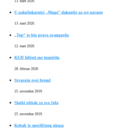
13. mart 2020.
U palačinkarnici „Maga“ đakonije za sve uzraste
13. mart 2020.
„Top“ je bio prava avangarda
12. mart 2020.
KUD Idijoti me inspirišu
28. februar 2020.
Stvaraju svoj brend
25. novembar 2019.
Slatki užitak za sva čula
25. novembar 2019.
Kebab je specifičnog ukusa