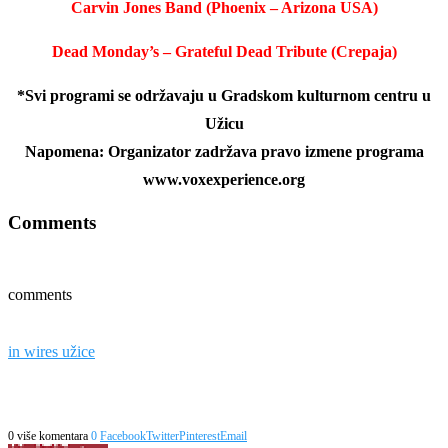
Carvin Jones Band (Phoenix – Arizona USA)
Dead Monday’s – Grateful Dead Tribute (Crepaja)
*Svi programi se održavaju u Gradskom kulturnom centru u
Užicu
Napomena: Organizator zadržava pravo izmene programa
www.voxexperience.org
Comments
comments
in wires užice
0 više komentara
0
Facebook
Twitter
Pinterest
Email