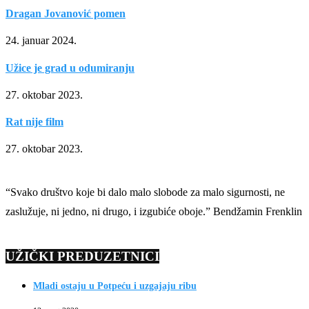
Dragan Jovanović pomen
24. januar 2024.
Užice je grad u odumiranju
27. oktobar 2023.
Rat nije film
27. oktobar 2023.
“Svako društvo koje bi dalo malo slobode za malo sigurnosti, ne
zaslužuje, ni jedno, ni drugo, i izgubiće oboje.” Bendžamin Frenklin
UŽIČKI PREDUZETNICI
Mladi ostaju u Potpeću i uzgajaju ribu