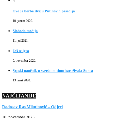
4
Ovo je borba dveju Putinovih pešadija
10. januar 2020.
Sloboda medija
11. jul 2021.
Još se igra
5. novembar 2020.
Srpski naučnik u svetskom timu istraživača Sunca
13. mart 2020.
NAJČITANIJE
Radosav Ras Milutinović – Odjeci
10. novembar 2025.