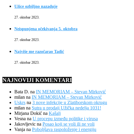
Užice ozbiljno nazaduje
27. oktobar 2023.
Neispunjena očekivanja 5. oktobra
27. oktobar 2023.
Najviše me razočarao Tadić
27. oktobar 2023.
NAJNOVIJI KOMENTARI
Bata D.
na
IN MEMORIAM – Stevan Mirković
milan
na
IN MEMORIAM – Stevan Mirković
Uskrs
na
3 nove infekcije u Zlatiborskom okrugu
milan
na
Sutra u prodaji Užička nedelja 1031!
Mirjana Dokić
na
Kašalj
Vesna
na
U procepu između politike i virusa
Jakovljevic
na
Posao koji se voli ili ne voli
Vanja
na
Poboljšava raspoloženje i energiju