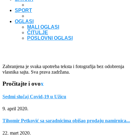
SPORT
OGLASI
MALI OGLASI
ČITULJE
POSLOVNI OGLASI
Zabranjena je svaka upotreba teksta i fotografija bez odobrenja
vlasnika sajta. Sva prava zadržana.
Pročitajte i ovo
x
Sedmi slučaj Covid-19 u Užicu
9. april 2020.
Tihomir Petković sa saradnicima obišao prodaju namirnica...
22. mart 2020.