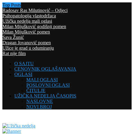
Top Posts
Radosav Ras Milutinović – Odjeci
Psihopatologija vlastodržaca
Užička nedelja mali oglasi
Milan Mijušković godišnji pomen
Milan Mijušković pomen
Sava Žunić
Dragan Jovanović pomen
Užice je grad u odumiranju
Rat nije film
O SAJTU
CENOVNIK OGLAŠAVANJA
OGLASI
MALI OGLASI
POSLOVNI OGLASI
ČITULJE
UŽIČKA NEDELJA ČASOPIS
NASLOVNE
NOVI BROJ