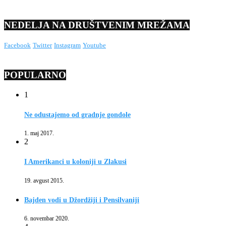
NEDELJA NA DRUŠTVENIM MREŽAMA
Facebook
Twitter
Instagram
Youtube
POPULARNO
1
Ne odustajemo od gradnje gondole
1. maj 2017.
2
I Amerikanci u koloniji u Zlakusi
19. avgust 2015.
Bajden vodi u Džordžiji i Pensilvaniji
6. novembar 2020.