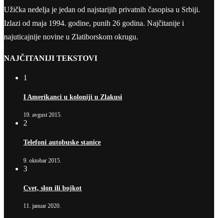
Užička nedelja je jedan od najstarijih privatnih časopisa u Srbiji.
Izlazi od maja 1994. godine, punih 26 godina. Najčitanije i
najuticajnije novine u Zlatiborskom okrugu.
NAJČITANIJI TEKSTOVI
1
I Amerikanci u koloniji u Zlakusi
19. avgust 2015.
2
Telefoni autobuske stanice
9. oktobar 2015.
3
Cvet, slon ili bojkot
11. januar 2020.