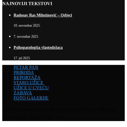
NAJNOVIJI TEKSTOVI
Radosav Ras Milutinović – Odjeci
10. novembar 2025.
7. novembar 2025.
Psihopatologija vlastodržaca
17. jul 2025.
PETAR PAN
PRIRODA
REPORTAŽA
STARO UŽICE
UŽICE U CVEĆU
ZABAVA
FOTO GALERIJE
Zabranjena je svaka upotreba teksta i fotografija bez odobrenja
vlasnika sajta. Sva prava zadržana.