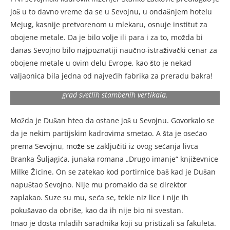
Sevojničkog polja i na nezauzetim površinama grada, da se
još u to davno vreme da se u Sevojnu, u ondašnjem hotelu
ne bi rušilo pa gradilo. Međutim, partijski kadrovi u
Mejug, kasnije pretvorenom u mlekaru, osnuje institut za
organima utravljanja nadglasali su ga, pozivajući se na
„obavezu“ poratnih generacija da se modernizuje Užice, koje
obojene metale. Da je bilo volje ili para i za to, možda bi
je bilo centar jugoslovenske revolucije, ne štedeći ni uže
danas Sevojno bilo najpoznatiji naučno-istraživački cenar za
gradsko jezgro.
obojene metale u ovim delu Evrope, kao što je nekad
Danas je teško odgovoriti na pitanje šta bi bilo bolje. Jedan
ovdašnji uča starije generacije nedavno reče da je danas
valjaonica bila jedna od najvećih fabrika za preradu bakra!
Užice jedna velika prenaseljena rupa. Ali je istovremeno i
grad svetlih stambenih vertikala.
Možda je Dušan hteo da ostane još u Sevojnu. Govorkalo se
da je nekim partijskim kadrovima smetao. A šta je osećao
prema Sevojnu, može se zaključiti iz ovog sećanja livca
Branka Šuljagića, junaka romana „Drugo imanje“ književnice
Milke Žicine. On se zatekao kod portirnice baš kad je Dušan
napuštao Sevojno. Nije mu promaklo da se direktor
zaplakao. Suze su mu, seća se, tekle niz lice i nije ih
pokušavao da obriše, kao da ih nije bio ni svestan.
Imao je dosta mladih saradnika koji su pristizali sa fakuleta.