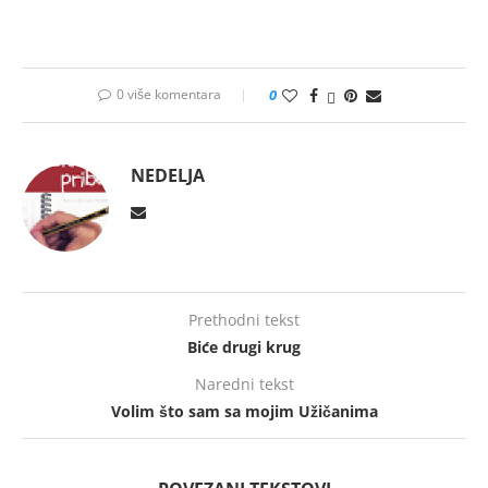
0 više komentara
0
NEDELJA
Prethodni tekst
Biće drugi krug
Naredni tekst
Volim što sam sa mojim Užičanima