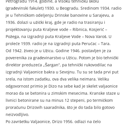
Petrogradu 1914. godine, a Visoku tehničku školu
(građevinski fakulet) 1930. u Beogradu. Sredinom 1934. radio
je u Tehničkom odeljenju Drinske banovine u Sarajevu, a
1936. dolazi u užički kraj, gde je radio na trasiranju i
projektovanju puta Kraljeve vode – Ribnica, Kosjerić –
Požega, na izgradnji puta Kraljeve Vode – Nova Varoš. U
proleće 1939. radio je na izgradnji puta Perućac – Tara.
Od 1942. živeo je u Užicu. Godine 1946. postavljen je za
poverenika za građevinarstvo u Užicu. Potom je bio tehnički
direktor preduzeća „Šargan“, pa tehnički rukovodilac na
izgradnji Valjaonice bakra u Sevojnu. Tu su se tada prvi put
srela, na istom zadatku, ova dva velika neimara. Veliku
odgovornost primio je Dizo na sebe kad je skelet valjaonice
morao da se betonira u zimskim mesecima. Kranske staze u
livnici betonirane su na minus 12 stepeni, po termičkom
proračunu Drizovih saaradnika, što je do tada bilo gotovo
neizvodljivo.
Po završetku Valjaonice, Drizo 1956. odlazi na čelo