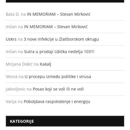
Bata D.
na
IN MEMORIAM – Stevan Mirković
milan
na
IN MEMORIAM – Stevan Mirković
Uskrs
na
3 nove infekcije u Zlatiborskom okrugu
milan
na
Sutra u prodaji Užička nedelja 1031!
Mirjana Dokić
na
Kašalj
Vesna
na
U procepu između politike i virusa
Jakovljevic
na
Posao koji se voli ili ne voli
Vanja
na
Poboljšava raspoloženje i energiju
KATEGORIJE