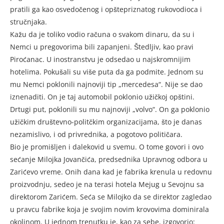
pratili ga kao osvedočenog i opštepriznatog rukovodioca i
stručnjaka.
Kažu da je toliko vodio računa o svakom dinaru, da su i
Nemci u pregovorima bili zapanjeni. Štedljiv, kao pravi
Piroćanac. U inostranstvu je odsedao u najskromnijim
hotelima. Pokušali su više puta da ga podmite. Jednom su
mu Nemci poklonili najnoviji tip „mercedesa“. Nije se dao
iznenaditi. On je taj automobil poklonio užičkoj opštini.
Drtugi put, poklonili su mu najnoviji „volvo“. On ga poklonio
užičkim društevno-politčkim organizacijama, što je danas
nezamislivo, i od privrednika, a pogotovo političara.
Bio je promišljen i dalekovid u svemu. O tome govori i ovo
sećanje Milojka Jovančića, predsednika Upravnog odbora u
Zarićevo vreme. Onih dana kad je fabrika krenula u redovnu
proizvodnju, sedeo je na terasi hotela Mejug u Sevojnu sa
direktorom Zarićem. Seća se Milojko da se direktor zagledao
u pravcu fabrike koja je svojim novim krovovima dominirala
okolinom. U jednom trenutku je, kao za sebe, izgovorio: