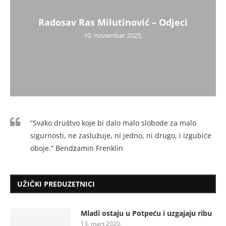
Radosav Ras Milutinović – Odjeci
10. novembar 2025.
“Svako društvo koje bi dalo malo slobode za malo
sigurnosti, ne zaslužuje, ni jedno, ni drugo, i izgubiće
oboje.” Bendžamin Frenklin
UŽIČKI PREDUZETNICI
Mladi ostaju u Potpeću i uzgajaju ribu
13. mart 2020.