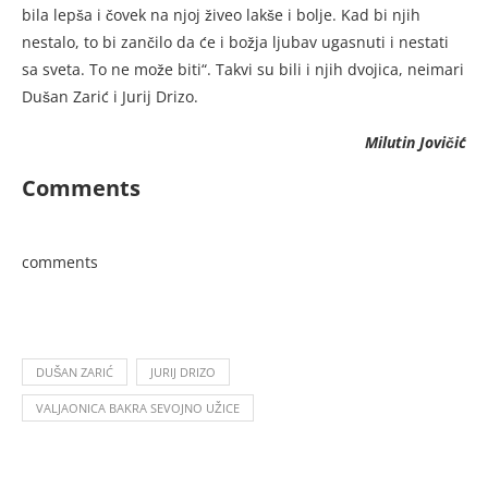
bila lepša i čovek na njoj živeo lakše i bolje. Kad bi njih
nestalo, to bi zančilo da će i božja ljubav ugasnuti i nestati
sa sveta. To ne može biti“. Takvi su bili i njih dvojica, neimari
Dušan Zarić i Jurij Drizo.
Milutin Jovičić
Comments
comments
DUŠAN ZARIĆ
JURIJ DRIZO
VALJAONICA BAKRA SEVOJNO UŽICE