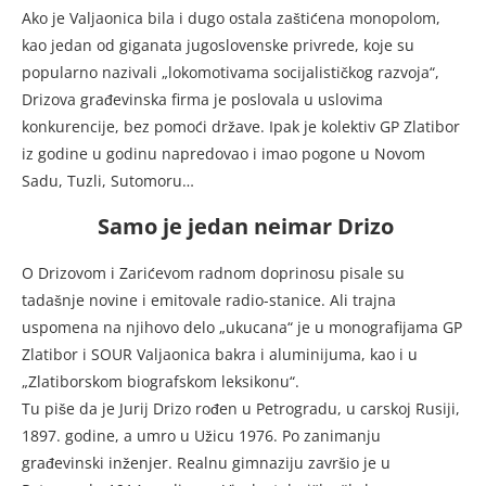
Ako je Valjaonica bila i dugo ostala zaštićena monopolom,
kao jedan od giganata jugoslovenske privrede, koje su
popularno nazivali „lokomotivama socijalističkog razvoja“,
Drizova građevinska firma je poslovala u uslovima
konkurencije, bez pomoći države. Ipak je kolektiv GP Zlatibor
iz godine u godinu napredovao i imao pogone u Novom
Sadu, Tuzli, Sutomoru…
Samo je jedan neimar Drizo
O Drizovom i Zarićevom radnom doprinosu pisale su
tadašnje novine i emitovale radio-stanice. Ali trajna
uspomena na njihovo delo „ukucana“ je u monografijama GP
Zlatibor i SOUR Valjaonica bakra i aluminijuma, kao i u
„Zlatiborskom biografskom leksikonu“.
Tu piše da je Jurij Drizo rođen u Petrogradu, u carskoj Rusiji,
1897. godine, a umro u Užicu 1976. Po zanimanju
građevinski inženjer. Realnu gimnaziju završio je u