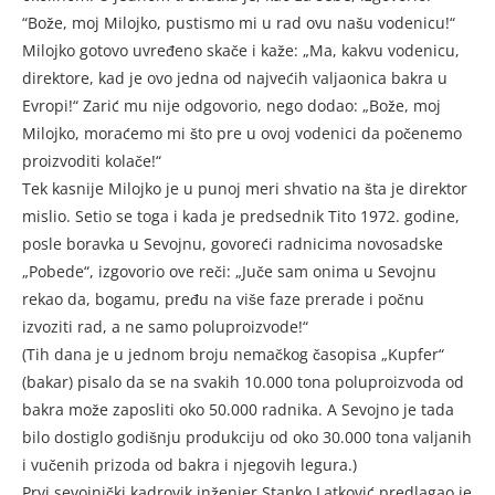
“Bože, moj Milojko, pustismo mi u rad ovu našu vodenicu!“
Milojko gotovo uvređeno skače i kaže: „Ma, kakvu vodenicu,
direktore, kad je ovo jedna od najvećih valjaonica bakra u
Evropi!“ Zarić mu nije odgovorio, nego dodao: „Bože, moj
Milojko, moraćemo mi što pre u ovoj vodenici da počenemo
proizvoditi kolače!“
Tek kasnije Milojko je u punoj meri shvatio na šta je direktor
mislio. Setio se toga i kada je predsednik Tito 1972. godine,
posle boravka u Sevojnu, govoreći radnicima novosadske
„Pobede“, izgovorio ove reči: „Juče sam onima u Sevojnu
rekao da, bogamu, pređu na više faze prerade i počnu
izvoziti rad, a ne samo poluproizvode!“
(Tih dana je u jednom broju nemačkog časopisa „Kupfer“
(bakar) pisalo da se na svakih 10.000 tona poluproizvoda od
bakra može zaposliti oko 50.000 radnika. A Sevojno je tada
Gde graditi stanove
bilo dostiglo godišnju produkciju od oko 30.000 tona valjanih
Možda je za čitaoce zanimljivo i ovo. Kad se odlučivalo gde
i vučenih prizoda od bakra i njegovih legura.)
graditi stanove za radnike valjaonice, Zarić je bio za to da se
grade u Sevojnu, sa okućnicama, na severnoj strani
Prvi sevojnički kadrovik inženjer Stanko Latković predlagao je