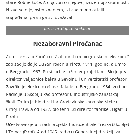
stare Robne kuće, što govori o njegovoj izuzetnoj skromnosti.
su ga se deca plašila, videći ga sa onolikim rogovima.
Nikad se nije, osim znanjem, isticao mimo ostalih
Ulazio je i u kancelarije i druge radne prostorije. Svi su ga
voleli i nisu ga terali. Ipak je iznenada nestao posle dve
sugrađana, pa su ga svi uvažavali.
godine. U sećanje na njega, sevojnički fudbalski klub uzeo je
jarca za klupski amblem.
Nezaboravni Piroćanac
Autor teksta o Zariću u „Zlatiborskom biografskom leksikonu“
zapisao je da je Dušan rođen u Pirotu 1911. godine, a umro
u Beogradu 1967. Po struci je inženjer projektant. Bio je prvi
direktor Valjaonice bakra u Sevojnu i univerzitetski profesor.
Završio je elektro-mašinski fakulet u Beogradu 1934. godine.
Radio je u Skoplju kao profesor u Industrijsko-zanatskoj
školi. Zatim je bio direktor Građevinske zanatske škole u
Crnoj Travi, a od 1937. bio tehnički direktor fabrike „Tigar“ u
Pirotu.
Učestvovao je u izradi projekta hidrocentrale Treska (Skoplje)
i Temac (Pirot). A od 1945. radio u Generalnoj direkciji za