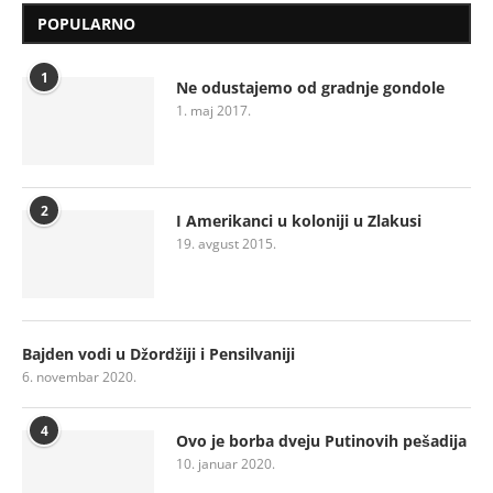
POPULARNO
1
Ne odustajemo od gradnje gondole
1. maj 2017.
2
I Amerikanci u koloniji u Zlakusi
19. avgust 2015.
Bajden vodi u Džordžiji i Pensilvaniji
6. novembar 2020.
4
Ovo je borba dveju Putinovih pešadija
10. januar 2020.