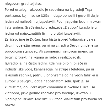
njegovom graditeljstvu.
Pored ostalog, rukovodio je radovima na izgradnji Trga
partizana, kojim su se Užičani dugo ponosili i govorili da je
jedan od najlepših u Jugoslaviji. Pod njegovim budnim okom
i staranjem, Građevinsko preduzeće „Zlatibor“ izraslo je u
jednu od najpoznatijih firmi u bivšoj Jugoslaviji.
Zarićevo ime je Dušan. Ima bistu ispred Valjaonice bakra,
drugih obeležja nema, pa ni na zgradi u Sevojnu gde je sa
porodicom stanovao. Ali spomenici njegovom imenu su
brojni projekti na kojima je radio i realizovao ih.
Izgradio je, na čistoj ledini, gde nije bilo ni pijaće ni
industrijske vode, kanalizacije, ni struje i telefona, pa ni
iskusnih radnika, jednu u ono vreme od najvećih fabrika u
Evropi; u Sevojnu, dotle nepoznatom selu. Ipak je, sa
kursistima, dojučerašnjim čobanima iz okoline Užica i sa
Zlatibora, prve godine redovne proizvodnje, izvezao u
Sjedinjene Države Amerike 800 tona kvalitetnih proizvoda od
bakra!