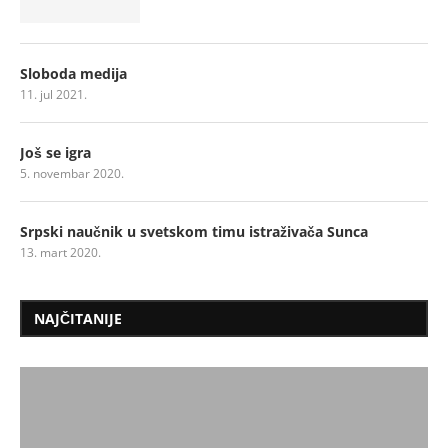
Sloboda medija
11. jul 2021.
Još se igra
5. novembar 2020.
Srpski naučnik u svetskom timu istraživača Sunca
13. mart 2020.
NAJČITANIJE