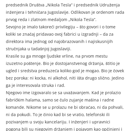
predsednik Društva „Nikola Tesla“ i predsednik Udruženja
inženjera i tehničara Jugoslavije. Odlikovan je ordenom rada
prvog reda i zlatnom medaljom „Nikola Tesla“.
Sevojno je imalo takoreći privilegiju – što govori i o tome
koliki se značaj pridavao ovoj fabrici u izgradnji – da za
direktora ima jednog od najobrazovanih i najiskusnijih
stručnjaka u tadašnjoj Jugoslaviji.
Krasile su ga mnoge ljudske vrline, na prvom mestu
izuzetno poštenje. Bio je dostojanstvenog držanja, štitio je
ugled i sredstva preduzeća koliko god je mogao. Bio je čovek
bez poroka: ni kocka, ni alkohol, niti išta drugo slično. Jedino
ga je interesovala struka i rad.
Njegovo ime izgovaralo se sa uvažavanjem. Kad je prolazio
fabričkim halama, samo se čulo zujanje mašina i radne
komande. Nikome se u prolazu ne bi obraćao, ni da pohvali,
ni da pokudi. To je činio kad bi se vratio, telefonski ili
pozivanjem u svoju kancelariju. I inženjeri i upravnici
pogona bili su njegovim držanjem i pojavom kao opčinjeni i