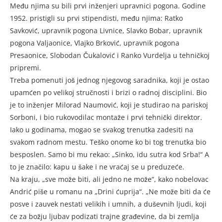
Među njima su bili prvi inženjeri upravnici pogona. Godine
1952. pristigli su prvi stipendisti, među njima: Ratko
Savković, upravnik pogona Livnice, Slavko Bobar, upravnik
pogona Valjaonice, Vlajko Brković, upravnik pogona
Presaonice, Slobodan Čukalović i Ranko Vurdelja u tehničkoj
pripremi.
Treba pomenuti još jednog njegovog saradnika, koji je ostao
upamćen po velikoj stručnosti i brizi o radnoj disciplini. Bio
je to inženjer Milorad Naumović, koji je studirao na pariskoj
Sorboni, i bio rukovodilac montaže i prvi tehnički direktor.
Iako u godinama, mogao se svakog trenutka zadesiti na
svakom radnom mestu. Teško onome ko bi tog trenutka bio
besposlen. Samo bi mu rekao: „Sinko, idu sutra kod Srba!“ A
to je značilo: kapu u šake i ne vraćaj se u preduzeće.
Na kraju, „sve može biti, ali jedno ne može“, kako nobelovac
Andrić piše u romanu na „Drini ćuprija“. „Ne može biti da će
posve i zauvek nestati velikih i umnih, a duševnih ljudi, koji
će za božju ljubav podizati trajne građevine, da bi zemlja