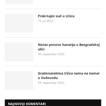
Prekršajni sud u Užicu
10. jul 2023.
Noćas ponovo havarija u Beogradskoj
ulici
30. septembar 2022.
Gradonačelnica Užica nema na nemar
u Vodovodu
29. septembar 2022.
NAJNOVIJI KOMENTARI