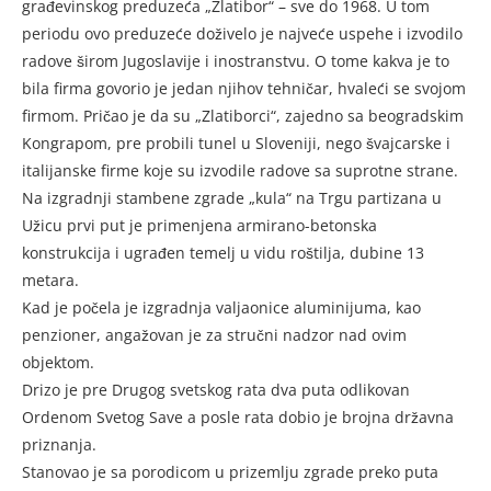
građevinskog preduzeća „Zlatibor“ – sve do 1968. U tom
periodu ovo preduzeće doživelo je najveće uspehe i izvodilo
radove širom Jugoslavije i inostranstvu. O tome kakva je to
bila firma govorio je jedan njihov tehničar, hvaleći se svojom
firmom. Pričao je da su „Zlatiborci“, zajedno sa beogradskim
Kongrapom, pre probili tunel u Sloveniji, nego švajcarske i
italijanske firme koje su izvodile radove sa suprotne strane.
Na izgradnji stambene zgrade „kula“ na Trgu partizana u
Užicu prvi put je primenjena armirano-betonska
konstrukcija i ugrađen temelj u vidu roštilja, dubine 13
metara.
Kad je počela je izgradnja valjaonice aluminijuma, kao
penzioner, angažovan je za stručni nadzor nad ovim
objektom.
Drizov jarac
Drizo je bio duševan čovek. Voleo je ne samo ljude nego i
Drizo je pre Drugog svetskog rata dva puta odlikovan
životinje. To su njegovi saradnici znali, pa mu je neko, dok je
Ordenom Svetog Save a posle rata dobio je brojna državna
bio tehnički rukovodilac izgradnje valjaonice bakra, poklonio
priznanja.
jare, koje je izraslo u golemu rogatu jarčinu.
Zvali su ga Drizov jarac i kretao se slobodno među
Stanovao je sa porodicom u prizemlju zgrade preko puta
graditeljima. Ponašao se gotovo kao da je ljudski stvor. Ipak