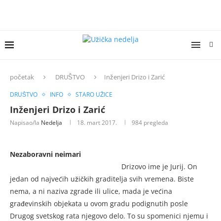
početak
DRUŠTVO
Inženjeri Drizo i Zarić
DRUŠTVO
INFO
STARO UŽICE
Inženjeri Drizo i Zarić
Napisao/la
Nedelja
18. mart 2017.
984
pregleda
Nezaboravni neimari
Drizovo ime je Jurij. On
jedan od najvećih užičkih graditelja svih vremena. Biste
nema, a ni naziva zgrade ili ulice, mada je većina
građevinskih objekata u ovom gradu podignutih posle
Drugog svetskog rata njegovo delo. To su spomenici njemu i