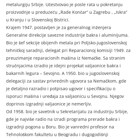
metalurgiju Srbije. Učestvovao je posle rata u pokretanju
proizvodnje u preduzeću „Rade Končar“ u Zagrebu , „Iskra“
u Kranju i u Slovenskoj Bistrici.
Krajem 1947. postavljen je za generalnog inženjera
Generalne direkcije savezne industrije bakra i aluminijuma.
Bio je šef sekcije obijenih metala pri Poljsko-jugoslovenskoj
tehničkoj saradnji, delegat pri Reparacionoj komisiji 1949. za
preuzimanje reparacionih mašina iz Nemačke. Sa stranim
stručnjacima izradio je idejni projekat valjaonice bakra i
bakarnih legura – Sevojno. A 1950. bio u jugoslovenskoj
delegaciji za sastav privrednih ugovora sa Nemačkom, gde
je detaljno razradio i potpisao ugovor i specifikaciju o
isporuci mašina i uređaja za valjaonicu u Sevojnu. Njegov
doprinos izgradnji valjaonice je nemerljiv.
Od 1958. bio je savetnik u Sekretarijatu za industriju Srbije,
gde je najviše radio na izradi programa prerade bakra i
izgradnji pogona u Boru. Bio je vanredni profesor na
Tehnološkom fakultetu u Beogradu i dugogodišnji