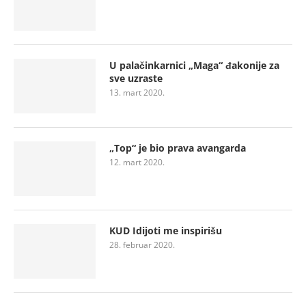
U palačinkarnici „Maga“ đakonije za
sve uzraste
13. mart 2020.
„Top“ je bio prava avangarda
12. mart 2020.
KUD Idijoti me inspirišu
28. februar 2020.