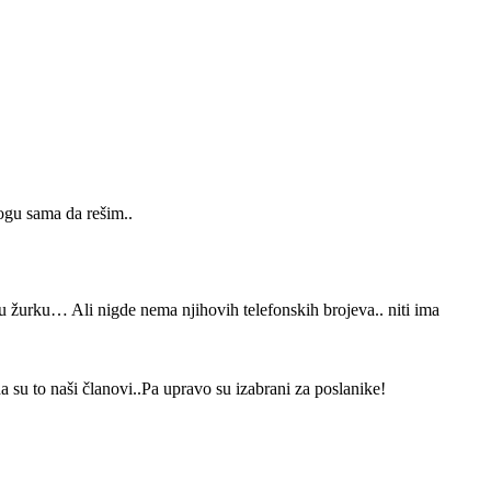
ogu sama da rešim..
 žurku… Ali nigde nema njihovih telefonskih brojeva.. niti ima
a su to naši članovi..Pa upravo su izabrani za poslanike!