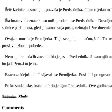
– Šefe izvinite na smetnji..- pozvala je Predsednika.- Imamo jedan ma
– Šta imate vi da znate ko su oni!- proderao se Predsednik. – Dovolj
sednice parlamenta, gledaju samo svoja posla, uzimaju lažne dnevnice,
– Ovaj…- mucala je Premijerka- To je sve potpuno tačno, šefe! To ste
proslavu izborne pobede..
– Nema potrene da ih zovete!- bio je jasan Predsednik.- Ja sam njih
im ja kažem..i to je to..
– Bravo za ideju!- oduđevljavala se Premijerka.- Poslanici po ugovoru
– Preko studentske, brate – otkrio je tajnu Predsednik.- Ove godine 
Slobodan Simić
Comments