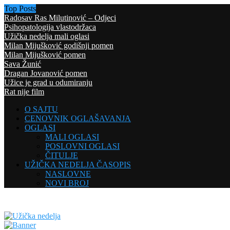
Top Posts
Radosav Ras Milutinović – Odjeci
Psihopatologija vlastodržaca
Užička nedelja mali oglasi
Milan Mijušković godišnji pomen
Milan Mijušković pomen
Sava Žunić
Dragan Jovanović pomen
Užice je grad u odumiranju
Rat nije film
O SAJTU
CENOVNIK OGLAŠAVANJA
OGLASI
MALI OGLASI
POSLOVNI OGLASI
ČITULJE
UŽIČKA NEDELJA ČASOPIS
NASLOVNE
NOVI BROJ