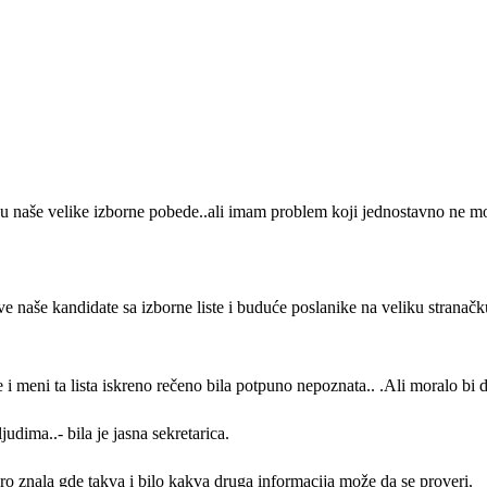
u naše velike izborne pobede..ali imam problem koji jednostavno ne m
naše kandidate sa izborne liste i buduće poslanike na veliku stranačku
 meni ta lista iskreno rečeno bila potpuno nepoznata.. .Ali moralo bi d
udima..- bila je jasna sekretarica.
obro znala gde takva i bilo kakva druga informacija može da se proveri.