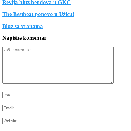
Revija bluz bendova u GKC
The Bestbeat ponovo u Užicu!
Bluz sa vranama
Napišite komentar