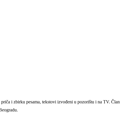
priča i zbirku pesama, tekstovi izvođeni u pozorištu i na TV. Član
 Beogradu.