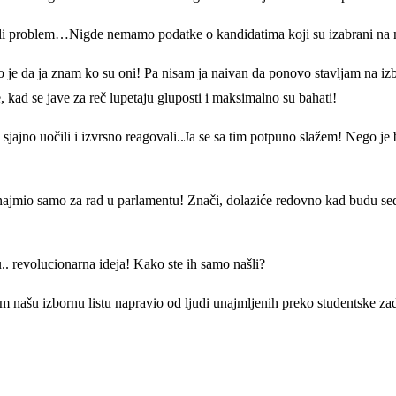
li problem…Nigde nemamo podatke o kandidatima koji su izabrani na našo
no je da ja znam ko su oni! Pa nisam ja naivan da ponovo stavljam na iz
 kad se jave za reč lupetaju gluposti i maksimalno su bahati!
 sjajno uočili i izvrsno reagovali..Ja se sa tim potpuno slažem! Nego 
 unajmio samo za rad u parlamentu! Znači, dolaziće redovno kad budu s
.. revolucionarna ideja! Kako ste ih samo našli?
sam našu izbornu listu napravio od ljudi unajmljenih preko studentske z