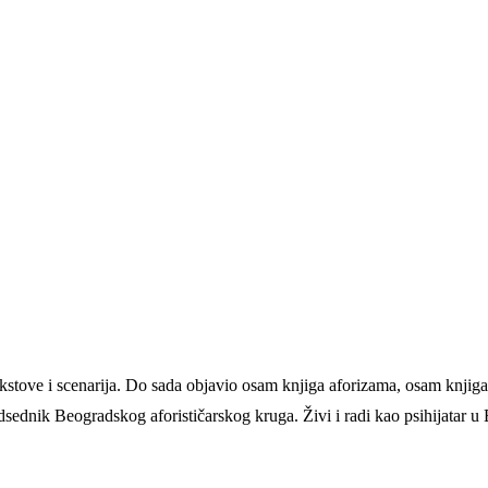
kstove i scenarija. Do sada objavio osam knjiga aforizama, osam knjiga 
sednik Beogradskog aforističarskog kruga. Živi i radi kao psihijatar u