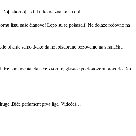
j izbornoj listi..I niko ne zna ko su oni..
bornu listu naše članove! Lepo su se pokazali! Ne dolaze redovno na
je bilo pitanje samo..kako da novoizabrane pozovemo na stranačku
ednice parlamenta, davaće kvorum, glasaće po dogovoru, govoriće šta
adruge..Biće parlament prva liga. Videćeš…