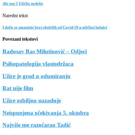
Afo top 5 Užičke nedelje
Naredni tekst
I dalje se smanjuje broj obolelih od Covid-19 u užičkoj bolnici
Povezani tekstovi
Radosav Ras Milutinović – Odjeci
Psihopatologija vlastodržaca
Užice je grad u odumiranju
Rat nije film
Užice ozbiljno nazaduje
Neispunjena očekivanja 5. oktobra
Najviše me razočarao Tadić