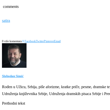
comments
satira
0 više komentara
0
Facebook
Twitter
Pinterest
Email
Slobodan Simić
Rođen u Užicu, Srbija, piše aforizme, kratke priče, pesme, dramske te
Udruženja književnika Srbije, Udruženja dramskih pisaca Srbije i Pred
Prethodni tekst