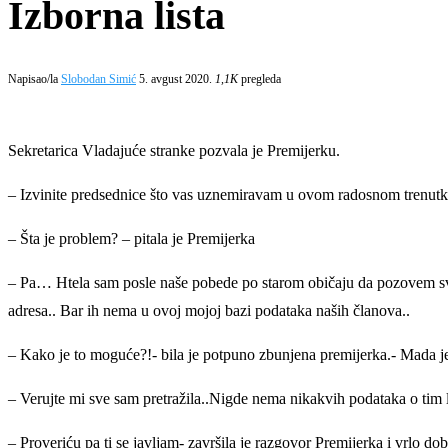
Izborna lista
Napisao/la
Slobodan Simić
5. avgust 2020.
1,1K
pregleda
Sekretarica Vladajuće stranke pozvala je Premijerku.
– Izvinite predsednice što vas uznemiravam u ovom radosnom trenutk
– Šta je problem? – pitala je Premijerka
– Pa… Htela sam posle naše pobede po starom običaju da pozovem sve 
adresa.. Bar ih nema u ovoj mojoj bazi podataka naših članova..
– Kako je to moguće?!- bila je potpuno zbunjena premijerka.- Mada je i
– Verujte mi sve sam pretražila..Nigde nema nikakvih podataka o tim lj
– Proveriću pa ti se javljam- završila je razgovor Premijerka i vrlo d