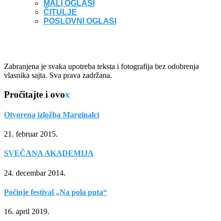
MALI OGLASI
ČITULJE
POSLOVNI OGLASI
Zabranjena je svaka upotreba teksta i fotografija bez odobrenja
vlasnika sajta. Sva prava zadržana.
Pročitajte i ovo
x
Otvorena izložba Marginalci
21. februar 2015.
SVEČANA AKADEMIJA
24. decembar 2014.
Počinje festival „Na pola puta“
16. april 2019.