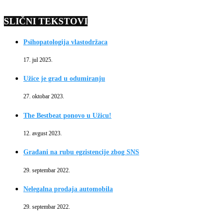
SLIČNI TEKSTOVI
Psihopatologija vlastodržaca
17. jul 2025.
Užice je grad u odumiranju
27. oktobar 2023.
The Bestbeat ponovo u Užicu!
12. avgust 2023.
Građani na rubu egzistencije zbog SNS
29. septembar 2022.
Nelegalna prodaja automobila
29. septembar 2022.