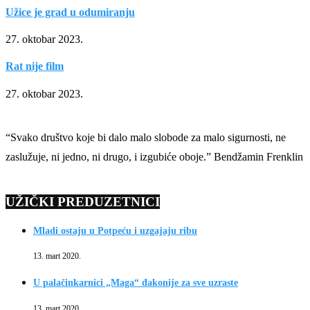
Užice je grad u odumiranju
27. oktobar 2023.
Rat nije film
27. oktobar 2023.
“Svako društvo koje bi dalo malo slobode za malo sigurnosti, ne
zaslužuje, ni jedno, ni drugo, i izgubiće oboje.” Bendžamin Frenklin
UŽIČKI PREDUZETNICI
Mladi ostaju u Potpeću i uzgajaju ribu
13. mart 2020.
U palačinkarnici „Maga“ đakonije za sve uzraste
13. mart 2020.