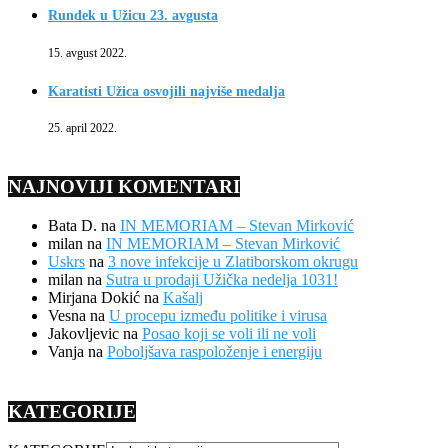
Rundek u Užicu 23. avgusta
15. avgust 2022.
Karatisti Užica osvojili najviše medalja
25. april 2022.
NAJNOVIJI KOMENTARI
Bata D.
na
IN MEMORIAM – Stevan Mirković
milan
na
IN MEMORIAM – Stevan Mirković
Uskrs
na
3 nove infekcije u Zlatiborskom okrugu
milan
na
Sutra u prodaji Užička nedelja 1031!
Mirjana Dokić
na
Kašalj
Vesna
na
U procepu između politike i virusa
Jakovljevic
na
Posao koji se voli ili ne voli
Vanja
na
Poboljšava raspoloženje i energiju
KATEGORIJE