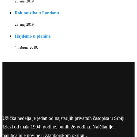
23. maj 2019.
Rok muzika u Londonu
23. maj 2019.
Hajdemo u planine
4. februar 2019.
Užička nedelja je jedan od najstarijih privatnih časopisa u Srbiji.
Izlazi od maja 1994. godine, punih 26 godina. Najčitanije i
najuticajnije novine u Zlatiborskom okrugu.