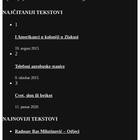
NAJČITANIJI TEKSTOVI
1
I Amerikanci u koloniji u Zlakusi
19. avgust 2015.
2
Telefoni autobuske stanice
9. oktobar 2015.
3
Cvet, slon ili bojkot
11. januar 2020.
NAJNOVIJI TEKSTOVI
Radosav Ras Milutinović – Odjeci