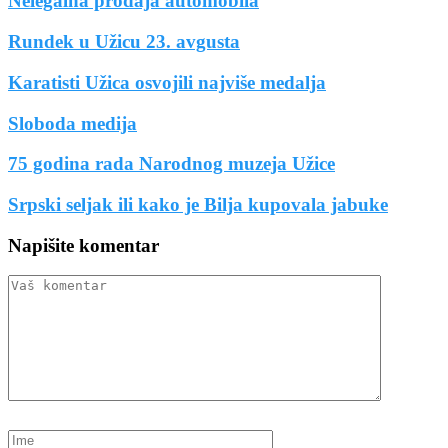
Nelegalna prodaja automobila
Rundek u Užicu 23. avgusta
Karatisti Užica osvojili najviše medalja
Sloboda medija
75 godina rada Narodnog muzeja Užice
Srpski seljak ili kako je Bilja kupovala jabuke
Napišite komentar