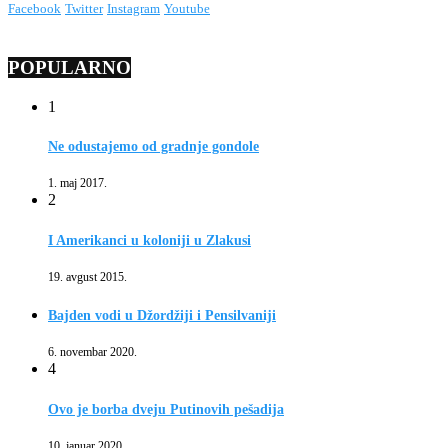
Facebook
Twitter
Instagram
Youtube
POPULARNO
1
Ne odustajemo od gradnje gondole
1. maj 2017.
2
I Amerikanci u koloniji u Zlakusi
19. avgust 2015.
Bajden vodi u Džordžiji i Pensilvaniji
6. novembar 2020.
4
Ovo je borba dveju Putinovih pešadija
10. januar 2020.