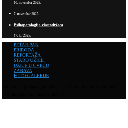
10. novembar 2025.
7. novembar 2025.
Psihopatologija vlastodržaca
17. jul 2025.
PETAR PAN
PRIRODA
REPORTAŽA
STARO UŽICE
UŽICE U CVEĆU
ZABAVA
FOTO GALERIJE
Zabranjena je svaka upotreba teksta i fotografija bez odobrenja
vlasnika sajta. Sva prava zadržana.