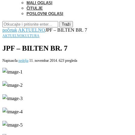
MALI OGLASI
ČITULJE
POSLOVNI OGLASI
Traži
početak
AKTUELNO
JPF – BILTEN BR. 7
AKTUELNO
KULTURA
JPF – BILTEN BR. 7
Napisao/la
nedelja
11. novembar 2014.
623
pregleda