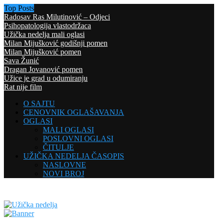
Top Posts
Radosav Ras Milutinović – Odjeci
Psihopatologija vlastodržaca
Užička nedelja mali oglasi
Milan Mijušković godišnji pomen
Milan Mijušković pomen
Sava Žunić
Dragan Jovanović pomen
Užice je grad u odumiranju
Rat nije film
O SAJTU
CENOVNIK OGLAŠAVANJA
OGLASI
MALI OGLASI
POSLOVNI OGLASI
ČITULJE
UŽIČKA NEDELJA ČASOPIS
NASLOVNE
NOVI BROJ