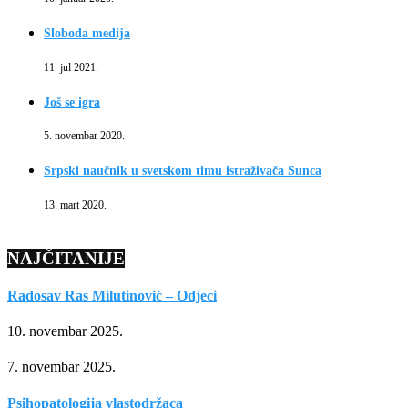
Sloboda medija
11. jul 2021.
Još se igra
5. novembar 2020.
Srpski naučnik u svetskom timu istraživača Sunca
13. mart 2020.
NAJČITANIJE
Radosav Ras Milutinović – Odjeci
10. novembar 2025.
7. novembar 2025.
Psihopatologija vlastodržaca