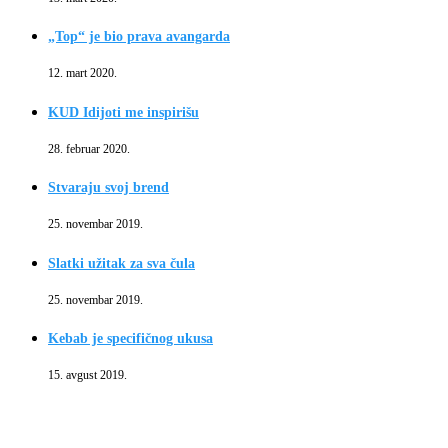
„Top“ je bio prava avangarda
12. mart 2020.
KUD Idijoti me inspirišu
28. februar 2020.
Stvaraju svoj brend
25. novembar 2019.
Slatki užitak za sva čula
25. novembar 2019.
Kebab je specifičnog ukusa
15. avgust 2019.