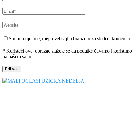
Snimi moje ime, mejl i vebsajt u brauzeru za sledeći komentar
* Koristeći ovaj obrazac slažete se da podatke čuvamo i koristimo
na našem sajtu.