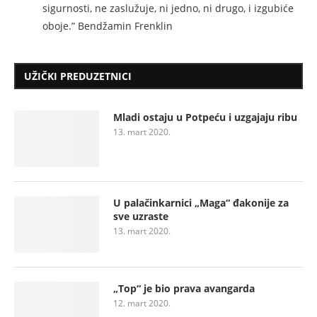
sigurnosti, ne zaslužuje, ni jedno, ni drugo, i izgubiće
oboje.” Bendžamin Frenklin
UŽIČKI PREDUZETNICI
Mladi ostaju u Potpeću i uzgajaju ribu
13. mart 2020.
U palačinkarnici „Maga“ đakonije za
sve uzraste
13. mart 2020.
„Top“ je bio prava avangarda
12. mart 2020.