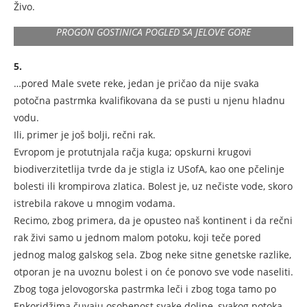
Živo.
PROGON GOSTINICA POGLED SA JELOVE GORE
5.
…pored Male svete reke, jedan je pričao da nije svaka
potočna pastrmka kvalifikovana da se pusti u njenu hladnu
vodu.
Ili, primer je još bolji, rečni rak.
Evropom je protutnjala račja kuga; opskurni krugovi
biodiverzitetlija tvrde da je stigla iz USofA, kao one pčelinje
bolesti ili krompirova zlatica. Bolest je, uz nečiste vode, skoro
istrebila rakove u mnogim vodama.
Recimo, zbog primera, da je opusteo naš kontinent i da rečni
rak živi samo u jednom malom potoku, koji teče pored
jednog malog galskog sela. Zbog neke sitne genetske razlike,
otporan je na uvoznu bolest i on će ponovo sve vode naseliti.
Zbog toga jelovogorska pastrmka leči i zbog toga tamo po
Enkoridžima čuvaju osobenost svake doline, svakog potoka.