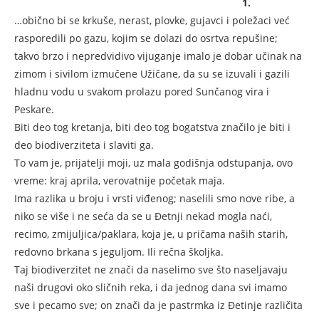
1.
…obično bi se krkuše, nerast, plovke, gujavci i poležaci već
rasporedili po gazu, kojim se dolazi do osrtva repušine;
takvo brzo i nepredvidivo vijuganje imalo je dobar učinak na
zimom i sivilom izmučene Užičane, da su se izuvali i gazili
hladnu vodu u svakom prolazu pored Sunčanog vira i
Peskare.
Biti deo tog kretanja, biti deo tog bogatstva značilo je biti i
deo biodiverziteta i slaviti ga.
To vam je, prijatelji moji, uz mala godišnja odstupanja, ovo
vreme: kraj aprila, verovatnije početak maja.
Ima razlika u broju i vrsti viđenog; naselili smo nove ribe, a
niko se više i ne seća da se u Đetnji nekad mogla naći,
recimo, zmijuljica/paklara, koja je, u pričama naših starih,
redovno brkana s jeguljom. Ili rečna školjka.
Taj biodiverzitet ne znači da naselimo sve što naseljavaju
naši drugovi oko sličnih reka, i da jednog dana svi imamo
sve i pecamo sve; on znači da je pastrmka iz Đetinje različita