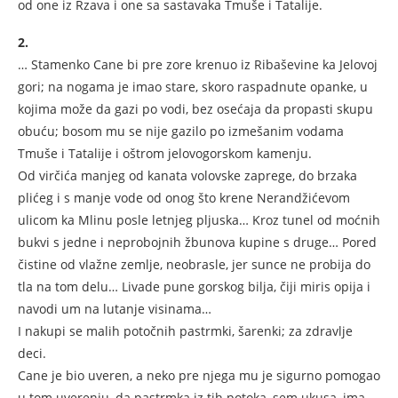
od one iz Rzava i one sa sastavaka Tmuše i Tatalije.
2.
… Stamenko Cane bi pre zore krenuo iz Ribaševine ka Jelovoj
gori; na nogama je imao stare, skoro raspadnute opanke, u
kojima može da gazi po vodi, bez osećaja da propasti skupu
obuću; bosom mu se nije gazilo po izmešanim vodama
Tmuše i Tatalije i oštrom jelovogorskom kamenju.
Od virčića manjeg od kanata volovske zaprege, do brzaka
plićeg i s manje vode od onog što krene Nerandžićevom
ulicom ka Mlinu posle letnjeg pljuska… Kroz tunel od moćnih
bukvi s jedne i neprobojnih žbunova kupine s druge… Pored
čistine od vlažne zemlje, neobrasle, jer sunce ne probija do
tla na tom delu… Livade pune gorskog bilja, čiji miris opija i
navodi um na lutanje visinama…
I nakupi se malih potočnih pastrmki, šarenki; za zdravlje
deci.
Cane je bio uveren, a neko pre njega mu je sigurno pomogao
u tom uverenju, da pastrmka iz tih potoka, sem ukusa, ima