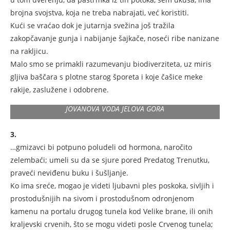
brojna svojstva, koja ne treba nabrajati, već koristiti.
Kući se vraćao dok je jutarnja svežina još tražila
zakopčavanje gunja i nabijanje šajkače, noseći ribe nanizane
na rakljicu.
Malo smo se primakli razumevanju biodiverziteta, uz miris
gljiva baščara s plotne starog šporeta i koje čašice meke
rakije, zaslužene i odobrene.
JOVANOVA VODA JELOVA GORA
3.
…gmizavci bi potpuno poludeli od hormona, naročito
zelembaći; umeli su da se sjure pored Predatog Trenutku,
praveći neviđenu buku i šušljanje.
Ko ima sreće, mogao je videti ljubavni ples poskoka, sivljih i
prostodušnijih na sivom i prostodušnom odronjenom
kamenu na portalu drugog tunela kod Velike brane, ili onih
kraljevski crvenih, što se mogu videti posle Crvenog tunela;