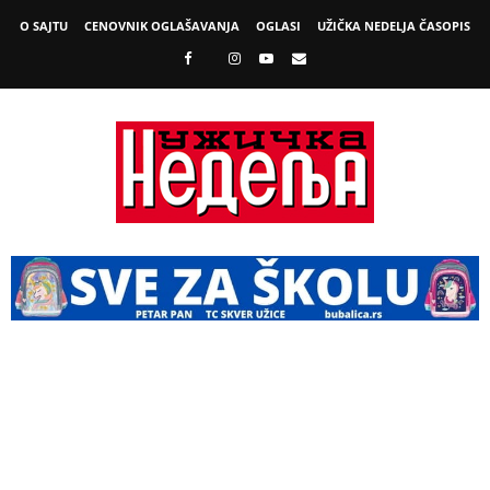
O SAJTU
CENOVNIK OGLAŠAVANJA
OGLASI
UŽIČKA NEDELJA ČASOPIS