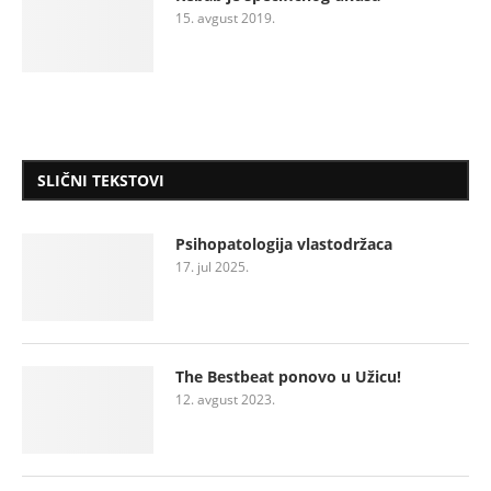
15. avgust 2019.
SLIČNI TEKSTOVI
Psihopatologija vlastodržaca
17. jul 2025.
The Bestbeat ponovo u Užicu!
12. avgust 2023.