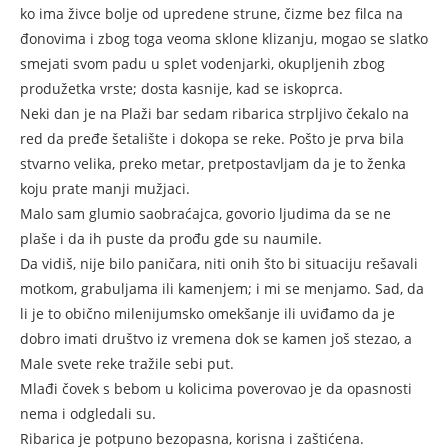
ko ima živce bolje od upredene strune, čizme bez filca na
đonovima i zbog toga veoma sklone klizanju, mogao se slatko
smejati svom padu u splet vodenjarki, okupljenih zbog
produžetka vrste; dosta kasnije, kad se iskoprca.
Neki dan je na Plaži bar sedam ribarica strpljivo čekalo na
red da pređe šetalište i dokopa se reke. Pošto je prva bila
stvarno velika, preko metar, pretpostavljam da je to ženka
koju prate manji mužjaci.
Malo sam glumio saobraćajca, govorio ljudima da se ne
plaše i da ih puste da prođu gde su naumile.
Da vidiš, nije bilo paničara, niti onih što bi situaciju rešavali
motkom, grabuljama ili kamenjem; i mi se menjamo. Sad, da
li je to obično milenijumsko omekšanje ili uviđamo da je
dobro imati društvo iz vremena dok se kamen još stezao, a
Male svete reke tražile sebi put.
Mlađi čovek s bebom u kolicima poverovao je da opasnosti
nema i odgledali su.
Ribarica je potpuno bezopasna, korisna i zaštićena.