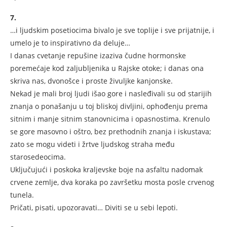
7.
…i ljudskim posetiocima bivalo je sve toplije i sve prijatnije, i
umelo je to inspirativno da deluje…
I danas cvetanje repušine izaziva čudne hormonske
poremećaje kod zaljubljenika u Rajske otoke; i danas ona
skriva nas, dvonošce i proste živuljke kanjonske.
Nekad je mali broj ljudi išao gore i nasleđivali su od starijih
znanja o ponašanju u toj bliskoj divljini, ophođenju prema
sitnim i manje sitnim stanovnicima i opasnostima. Krenulo
se gore masovno i oštro, bez prethodnih znanja i iskustava;
zato se mogu videti i žrtve ljudskog straha među
starosedeocima.
Uključujući i poskoka kraljevske boje na asfaltu nadomak
crvene zemlje, dva koraka po završetku mosta posle crvenog
tunela.
Pričati, pisati, upozoravati… Diviti se u sebi lepoti.