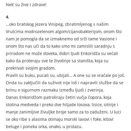
Nek’ su žive i zdrave!
4.
…oko bratskog jezera Vinipeg, zbratimljenog s našim
Vrutcima modrozelenom algom/cijanobakterijom, onom što
nam je pomogla da se izmaknemo od srži tame Vasione i
onom što nas uči da to kako smo mi zamislili saradnju s
prirodom ne može doveka, dobri ljudi Enkoridža su većali
kako da proteraju sve te životinje sa staništa, koja su
prekrivali svojim gradom.
Pravili su buku, pucali su, ubijali… A one su se vraćale po još.
Onda su zaključili da suživot nije loš i napravili službe da se
brinu o sigurnom razmaku između ljudi i zverinja.
Danas Enkoridžom patroliraju četiri vučja čopora, koja
stotina medveda i preko dve hiljade losova; lisice, sitnije i
manje zanimljive živuljke broje samo za to zaduženi. U luci
se oko ribe s alasima otimaju morski lavovi i foke, kitovi
beluge i poneka orka, onako, u prolazu.