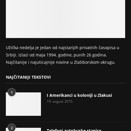
Užička nedelja je jedan od najstarijih privatnih časopisa u
Srbiji. Izlazi od maja 1994. godine, punih 26 godina.
Najčitanije i najuticajnije novine u Zlatiborskom okrugu.
NAJČITANIJI TEKSTOVI
1
I Amerikanci u koloniji u Zlakusi
19. avgust 2015.
2
Telefoni autobuske stanice