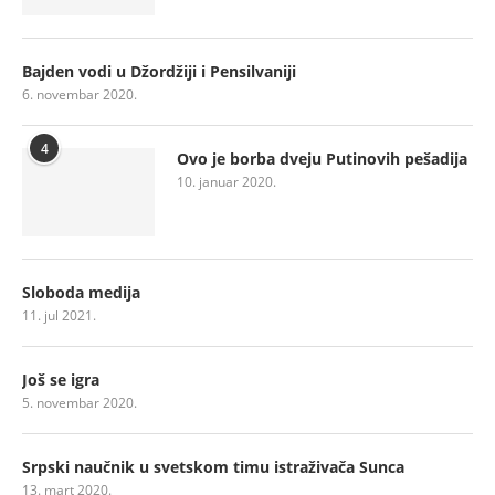
Bajden vodi u Džordžiji i Pensilvaniji
6. novembar 2020.
4
Ovo je borba dveju Putinovih pešadija
10. januar 2020.
Sloboda medija
11. jul 2021.
Još se igra
5. novembar 2020.
Srpski naučnik u svetskom timu istraživača Sunca
13. mart 2020.