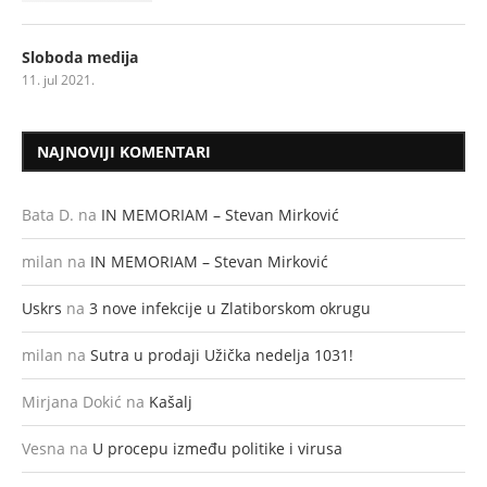
Sloboda medija
11. jul 2021.
NAJNOVIJI KOMENTARI
Bata D.
na
IN MEMORIAM – Stevan Mirković
milan
na
IN MEMORIAM – Stevan Mirković
Uskrs
na
3 nove infekcije u Zlatiborskom okrugu
milan
na
Sutra u prodaji Užička nedelja 1031!
Mirjana Dokić
na
Kašalj
Vesna
na
U procepu između politike i virusa