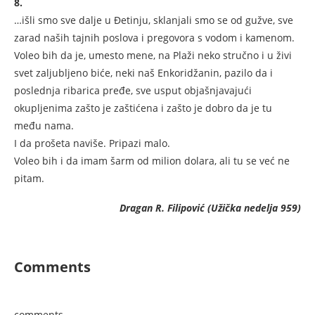
8.
…išli smo sve dalje u Đetinju, sklanjali smo se od gužve, sve
zarad naših tajnih poslova i pregovora s vodom i kamenom.
Voleo bih da je, umesto mene, na Plaži neko stručno i u živi
svet zaljubljeno biće, neki naš Enkoridžanin, pazilo da i
poslednja ribarica pređe, sve usput objašnjavajući
okupljenima zašto je zaštićena i zašto je dobro da je tu
među nama.
I da prošeta naviše. Pripazi malo.
Voleo bih i da imam šarm od milion dolara, ali tu se već ne
pitam.
Dragan R. Filipović (Užička nedelja 959)
Comments
comments