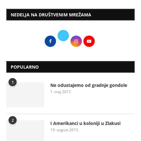
NEDELJA NA DRUŠTVENIM MREŽAMA
POPULARNO
1
Ne odustajemo od gradnje gondole
1. maj 2017.
2
I Amerikanci u koloniji u Zlakusi
19. avgust 2015.