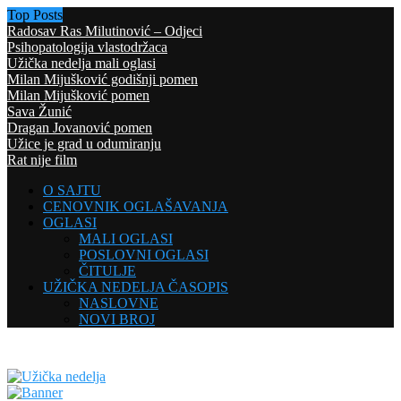
Top Posts
Radosav Ras Milutinović – Odjeci
Psihopatologija vlastodržaca
Užička nedelja mali oglasi
Milan Mijušković godišnji pomen
Milan Mijušković pomen
Sava Žunić
Dragan Jovanović pomen
Užice je grad u odumiranju
Rat nije film
O SAJTU
CENOVNIK OGLAŠAVANJA
OGLASI
MALI OGLASI
POSLOVNI OGLASI
ČITULJE
UŽIČKA NEDELJA ČASOPIS
NASLOVNE
NOVI BROJ