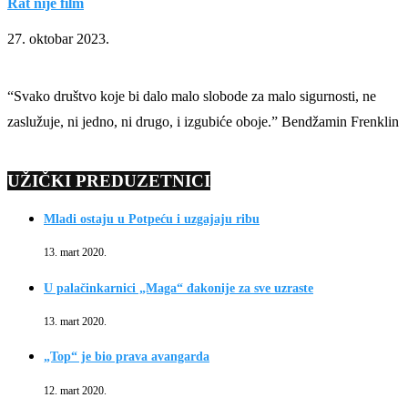
Rat nije film
27. oktobar 2023.
“Svako društvo koje bi dalo malo slobode za malo sigurnosti, ne
zaslužuje, ni jedno, ni drugo, i izgubiće oboje.” Bendžamin Frenklin
UŽIČKI PREDUZETNICI
Mladi ostaju u Potpeću i uzgajaju ribu
13. mart 2020.
U palačinkarnici „Maga“ đakonije za sve uzraste
13. mart 2020.
„Top“ je bio prava avangarda
12. mart 2020.