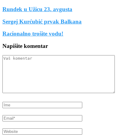
Rundek u Užicu 23. avgusta
Sergej Kurćubić prvak Balkana
Racionalno trošite vodu!
Napišite komentar