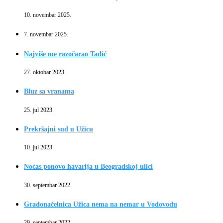
10. novembar 2025.
7. novembar 2025.
Najviše me razočarao Tadić
27. oktobar 2023.
Bluz sa vranama
25. jul 2023.
Prekršajni sud u Užicu
10. jul 2023.
Noćas ponovo havarija u Beogradskoj ulici
30. septembar 2022.
Gradonačelnica Užica nema na nemar u Vodovodu
29. septembar 2022.