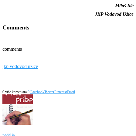
Miloš Ilić
JKP Vodovod Užice
Comments
comments
jkp vodovod užice
0 više komentara
0
Facebook
Twitter
Pinterest
Email
nedelja