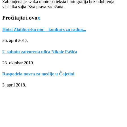
Zabranjena je svaka upotreba teksta i fotografija bez odobrenja
vlasnika sajta. Sva prava zadržana.
Pročitajte i ovo
x
Hotel Zlatiborska noć – konkurs za radna...
26. april 2017.
U subotu zatvorena ulica Nikole Pašića
23. oktobar 2019.
Raspodela novca za medije u Čajetini
3. april 2018.