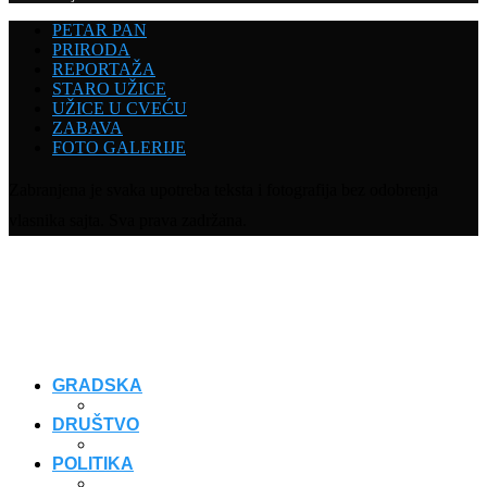
PETAR PAN
PRIRODA
REPORTAŽA
STARO UŽICE
UŽICE U CVEĆU
ZABAVA
FOTO GALERIJE
Zabranjena je svaka upotreba teksta i fotografija bez odobrenja
vlasnika sajta. Sva prava zadržana.
GRADSKA
DRUŠTVO
POLITIKA