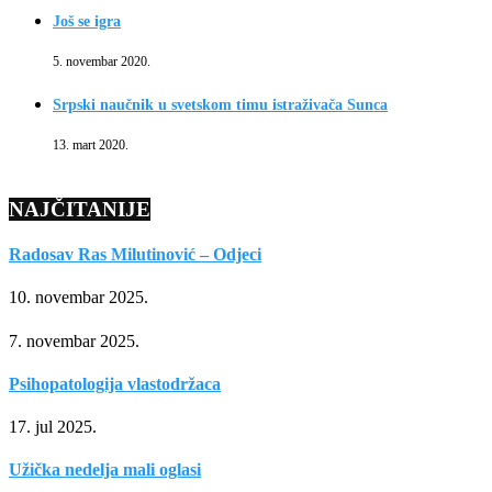
Još se igra
5. novembar 2020.
Srpski naučnik u svetskom timu istraživača Sunca
13. mart 2020.
NAJČITANIJE
Radosav Ras Milutinović – Odjeci
10. novembar 2025.
7. novembar 2025.
Psihopatologija vlastodržaca
17. jul 2025.
Užička nedelja mali oglasi