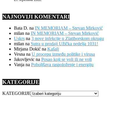
NAJNOVIJI KOMENTARI
Bata D.
na
IN MEMORIAM – Stevan Mirković
milan
na
IN MEMORIAM – Stevan Mirković
Uskrs
na
3 nove infekcije u Zlatiborskom okrugu
milan
na
Sutra u prodaji Užička nedelja 1031!
Mirjana Dokić
na
Kašalj
Vesna
na
U procepu između politike i virusa
Jakovljevic
na
Posao koji se voli ili ne voli
Vanja
na
Poboljšava raspoloženje i energiju
KATEGORIJE
KATEGORIJE