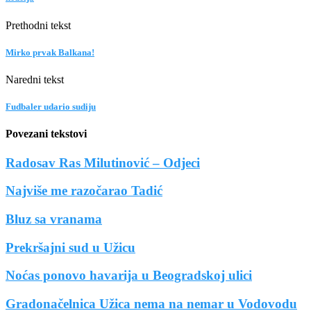
Prethodni tekst
Mirko prvak Balkana!
Naredni tekst
Fudbaler udario sudiju
Povezani tekstovi
Radosav Ras Milutinović – Odjeci
Najviše me razočarao Tadić
Bluz sa vranama
Prekršajni sud u Užicu
Noćas ponovo havarija u Beogradskoj ulici
Gradonačelnica Užica nema na nemar u Vodovodu