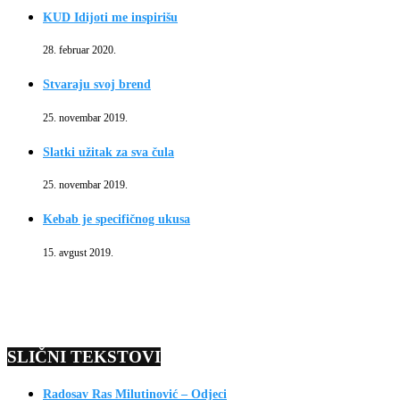
KUD Idijoti me inspirišu
28. februar 2020.
Stvaraju svoj brend
25. novembar 2019.
Slatki užitak za sva čula
25. novembar 2019.
Kebab je specifičnog ukusa
15. avgust 2019.
SLIČNI TEKSTOVI
Radosav Ras Milutinović – Odjeci