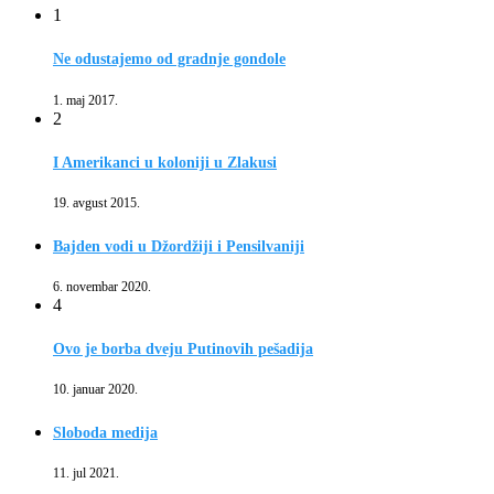
1
Ne odustajemo od gradnje gondole
1. maj 2017.
2
I Amerikanci u koloniji u Zlakusi
19. avgust 2015.
Bajden vodi u Džordžiji i Pensilvaniji
6. novembar 2020.
4
Ovo je borba dveju Putinovih pešadija
10. januar 2020.
Sloboda medija
11. jul 2021.