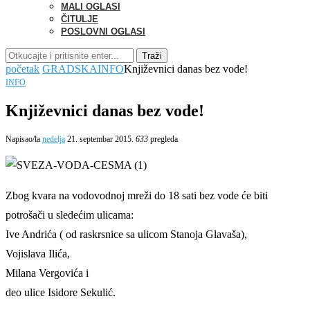
MALI OGLASI
ČITULJE
POSLOVNI OGLASI
Traži
početak
GRADSKA
INFO
Književnici danas bez vode!
INFO
Književnici danas bez vode!
Napisao/la
nedelja
21. septembar 2015.
633
pregleda
Zbog kvara na vodovodnoj mreži do 18 sati bez vode će biti
potrošači u sledećim ulicama:
Ive Andrića ( od raskrsnice sa ulicom Stanoja Glavaša),
Vojislava Ilića,
Milana Vergovića i
deo ulice Isidore Sekulić.