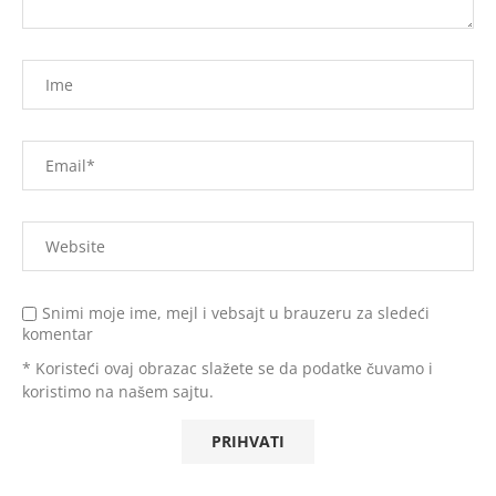
Snimi moje ime, mejl i vebsajt u brauzeru za sledeći
komentar
* Koristeći ovaj obrazac slažete se da podatke čuvamo i
koristimo na našem sajtu.