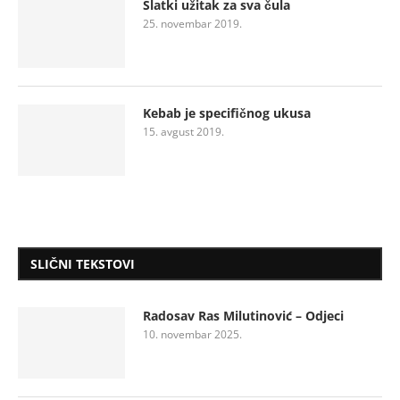
Slatki užitak za sva čula
25. novembar 2019.
Kebab je specifičnog ukusa
15. avgust 2019.
SLIČNI TEKSTOVI
Radosav Ras Milutinović – Odjeci
10. novembar 2025.