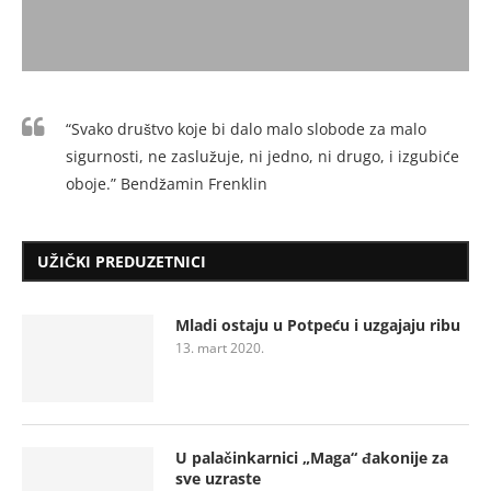
“Svako društvo koje bi dalo malo slobode za malo
sigurnosti, ne zaslužuje, ni jedno, ni drugo, i izgubiće
oboje.” Bendžamin Frenklin
UŽIČKI PREDUZETNICI
Mladi ostaju u Potpeću i uzgajaju ribu
13. mart 2020.
U palačinkarnici „Maga“ đakonije za
sve uzraste