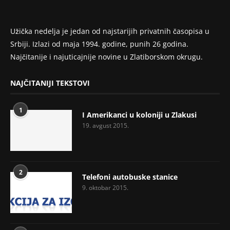
Užička nedelja je jedan od najstarijih privatnih časopisa u
Srbiji. Izlazi od maja 1994. godine, punih 26 godina.
Najčitanije i najuticajnije novine u Zlatiborskom okrugu.
NAJČITANIJI TEKSTOVI
1
I Amerikanci u koloniji u Zlakusi
19. avgust 2015.
2
Telefoni autobuske stanice
9. oktobar 2015.