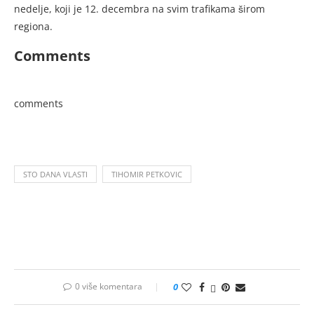
nedelje, koji je 12. decembra na svim trafikama širom
regiona.
Comments
comments
STO DANA VLASTI
TIHOMIR PETKOVIC
0 više komentara
0