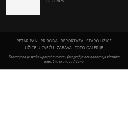
17. jul 2025.
PETAR PAN
PRIRODA
REPORTAŽA
STARO UŽICE
UŽICE U CVEĆU
ZABAVA
FOTO GALERIJE
Zabranjena je svaka upotreba teksta i fotografija bez odobrenja vlasnika
sajta. Sva prava zadržana.