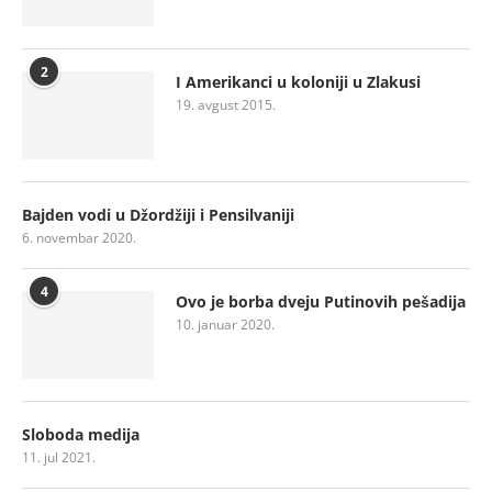
2
I Amerikanci u koloniji u Zlakusi
19. avgust 2015.
Bajden vodi u Džordžiji i Pensilvaniji
6. novembar 2020.
4
Ovo je borba dveju Putinovih pešadija
10. januar 2020.
Sloboda medija
11. jul 2021.