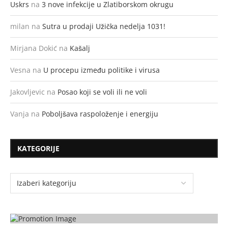
Uskrs
na
3 nove infekcije u Zlatiborskom okrugu
milan
na
Sutra u prodaji Užička nedelja 1031!
Mirjana Dokić
na
Kašalj
Vesna
na
U procepu između politike i virusa
Jakovljevic
na
Posao koji se voli ili ne voli
Vanja
na
Poboljšava raspoloženje i energiju
KATEGORIJE