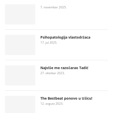
7. novembar 2025.
Psihopatologija vlastodržaca
17. jul 2025.
Najviše me razočarao Tadić
27. oktobar 2023.
The Bestbeat ponovo u Užicu!
12. avgust 2023.