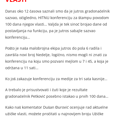
Danas oko 12 časova saznali smo da je jutros gradonačelnik
sazvao, očigledno, HITNU konferenciju za štampu povodom
100 dana njegov vlasti… Valjda je tek sinoć brojao dane od
postavljanja na funkciju, pa je jutros sabajle sazvao
konferenciju…
Pošto je naša malobrojna ekipa jutros do pola 6 radila i
završila novi broj Nedelje, logično, nismo mogli ni znati za
konferenciju na koju smo pozvani mejlom u 7 i 45, a koja je
održana u 11 sati…
Ko još zakazuje konferenciju za medije za tri sata kasnije…
A trebalo je prisustvovati i čuti koje je rezultate
gradonačelnik Petković posebno istakao u prvih 100 dana…
Kako naš komentator Dušan Đurović ocenjuje rad aktuelne
užičke vlasti, možete pročitati u najnovijem broju Užičke