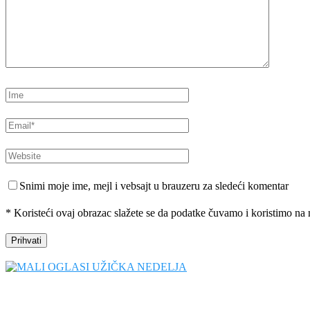
Snimi moje ime, mejl i vebsajt u brauzeru za sledeći komentar
* Koristeći ovaj obrazac slažete se da podatke čuvamo i koristimo na 