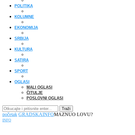
POLITIKA
KOLUMNE
EKONOMIJA
SRBIJA
KULTURA
SATIRA
SPORT
OGLASI
MALI OGLASI
ČITULJE
POSLOVNI OGLASI
Traži
početak
GRADSKA
INFO
MAZNUO LOVU?
INFO