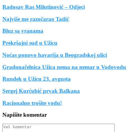
Radosav Ras Milutinović – Odjeci
Najviše me razočarao Tadić
Bluz sa vranama
Prekršajni sud u Užicu
Noćas ponovo havarija u Beogradskoj ulici
Gradonačelnica Užica nema na nemar u Vodovodu
Rundek u Užicu 23. avgusta
Sergej Kurćubić prvak Balkana
Racionalno trošite vodu!
Napišite komentar