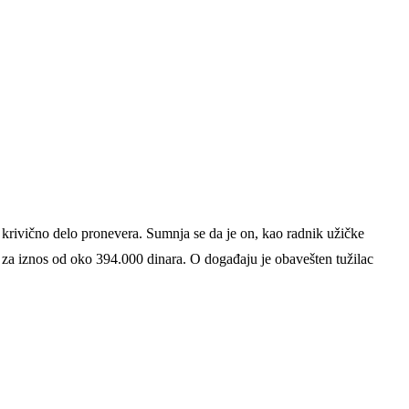
 krivično delo pronevera. Sumnja se da je on, kao radnik užičke
će za iznos od oko 394.000 dinara. O događaju je obavešten tužilac