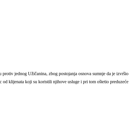
vu protiv jednog Užičanina, zbog postojanja osnova sumnje da je izvršio
 od klijenata koji su koristili njihove usluge i pri tom oštetio preduze