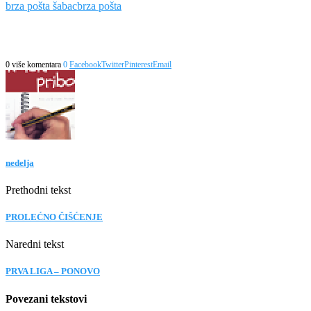
brza pošta šabac
brza pošta
0 više komentara
0
Facebook
Twitter
Pinterest
Email
nedelja
Prethodni tekst
PROLEĆNO ČIŠĆENJE
Naredni tekst
PRVA LIGA – PONOVO
Povezani tekstovi