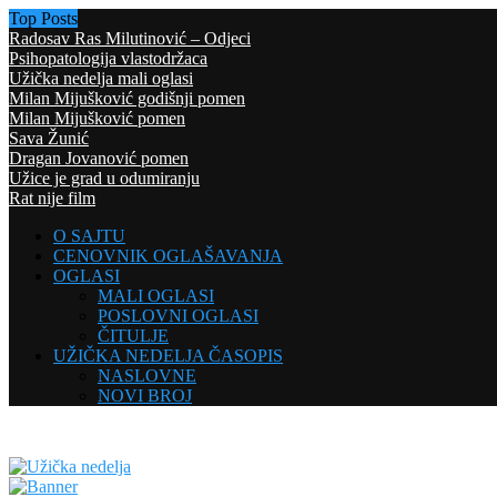
Top Posts
Radosav Ras Milutinović – Odjeci
Psihopatologija vlastodržaca
Užička nedelja mali oglasi
Milan Mijušković godišnji pomen
Milan Mijušković pomen
Sava Žunić
Dragan Jovanović pomen
Užice je grad u odumiranju
Rat nije film
O SAJTU
CENOVNIK OGLAŠAVANJA
OGLASI
MALI OGLASI
POSLOVNI OGLASI
ČITULJE
UŽIČKA NEDELJA ČASOPIS
NASLOVNE
NOVI BROJ