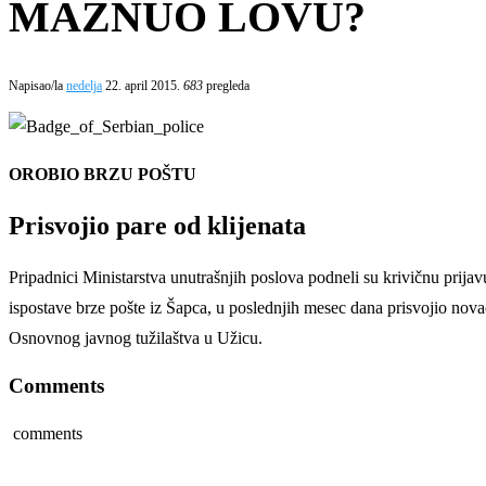
MAZNUO LOVU?
Napisao/la
nedelja
22. april 2015.
683
pregleda
OROBIO BRZU POŠTU
Prisvojio pare od klijenata
Pripadnici Ministarstva unutrašnjih poslova podneli su krivičnu prija
ispostave brze pošte iz Šapca, u poslednjih mesec dana prisvojio novac
Osnovnog javnog tužilaštva u Užicu.
Comments
comments