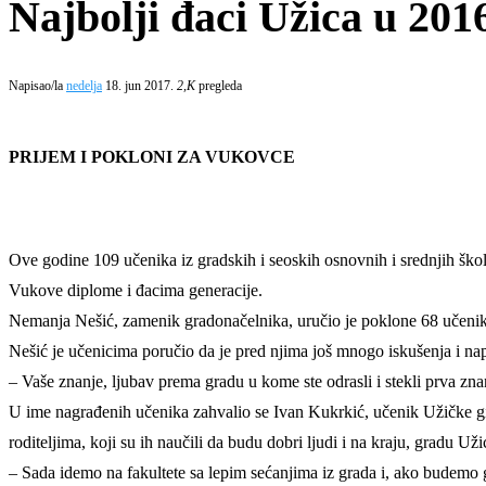
Najbolji đaci Užica u 201
Napisao/la
nedelja
18. jun 2017.
2,K
pregleda
PRIJEM I POKLONI ZA VUKOVCE
Ove godine 109 učenika iz gradskih i seoskih osnovnih i srednjih ško
Vukove diplome i đacima generacije.
Nemanja Nešić, zamenik gradonačelnika, uručio je poklone 68 učenika
Nešić je učenicima poručio da je pred njima još mnogo iskušenja i napo
– Vaše znanje, ljubav prema gradu u kome ste odrasli i stekli prva z
U ime nagrađenih učenika zahvalio se Ivan Kukrkić, učenik Užičke gimn
roditeljima, koji su ih naučili da budu dobri ljudi i na kraju, gradu Už
– Sada idemo na fakultete sa lepim sećanjima iz grada i, ako budemo g