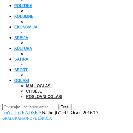
POLITIKA
KOLUMNE
EKONOMIJA
SRBIJA
KULTURA
SATIRA
SPORT
OGLASI
MALI OGLASI
ČITULJE
POSLOVNI OGLASI
Traži
početak
GRADSKA
Najbolji đaci Užica u 2016/17.
GRADSKA
NAJNOVIJE
ŠKOLA