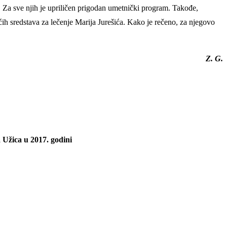
. Za sve njih je upriličen prigodan umetnički program. Takođe,
ih sredstava za lečenje Marija Jurešića. Kako je rečeno, za njegovo
Z. G.
 Užica u 2017. godini