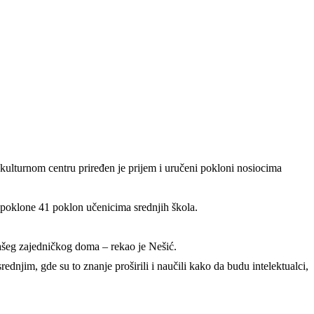
kulturnom centru priređen je prijem i uručeni pokloni nosiocima
 poklone 41 poklon učenicima srednjih škola.
našeg zajedničkog doma – rekao je Nešić.
njim, gde su to znanje proširili i naučili kako da budu intelektualci,