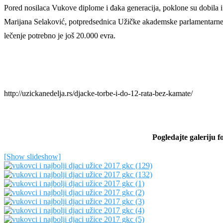
Pored nosilaca Vukove diplome i đaka generacija, poklone su dobila i
Marijana Selaković, potpredsednica Užičke akademske parlamentarne un
lečenje potrebno je još 20.000 evra.
http://uzickanedelja.rs/djacke-torbe-i-do-12-rata-bez-kamate/
Pogledajte galeriju 
[Show slideshow]