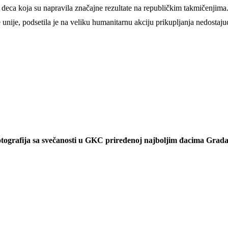
 deca koja su napravila značajne rezultate na republičkim takmičenjima
ije, podsetila je na veliku humanitarnu akciju prikupljanja nedostajuć
fotografija sa svečanosti u GKC priređenoj najboljim đacima Grada