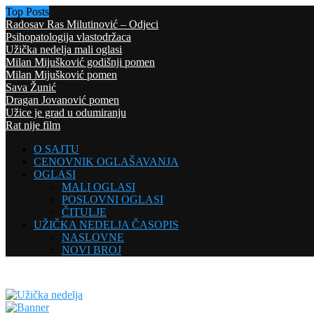
Top Posts
Radosav Ras Milutinović – Odjeci
Psihopatologija vlastodržaca
Užička nedelja mali oglasi
Milan Mijušković godišnji pomen
Milan Mijušković pomen
Sava Žunić
Dragan Jovanović pomen
Užice je grad u odumiranju
Rat nije film
O SAJTU
CENOVNIK OGLAŠAVANJA
OGLASI
MALI OGLASI
POSLOVNI OGLASI
ČITULJE
UŽIČKA NEDELJA ČASOPIS
NASLOVNE
NOVI BROJ