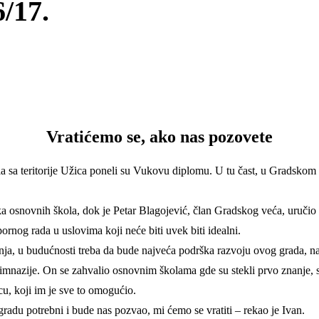
6/17.
Vratićemo se, ako nas pozovete
la sa teritorije Užica poneli su Vukovu diplomu. U tu čast, u Gradskom 
 osnovnih škola, dok je Petar Blagojević, član Gradskog veća, uručio
rnog rada u uslovima koji neće biti uvek biti idealni.
nanja, u budućnosti treba da bude najveća podrška razvoju ovog grada, 
azije. On se zahvalio osnovnim školama gde su stekli prvo znanje, sred
icu, koji im je sve to omogućio.
radu potrebni i bude nas pozvao, mi ćemo se vratiti – rekao je Ivan.