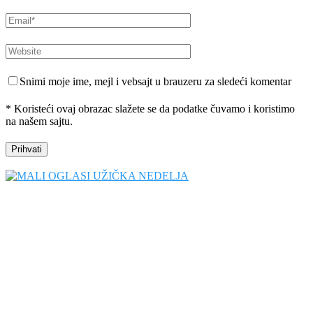
Snimi moje ime, mejl i vebsajt u brauzeru za sledeći komentar
* Koristeći ovaj obrazac slažete se da podatke čuvamo i koristimo
na našem sajtu.