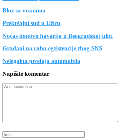
Bluz sa vranama
Prekršajni sud u Užicu
Noćas ponovo havarija u Beogradskoj ulici
Građani na rubu egzistencije zbog SNS
Nelegalna prodaja automobila
Napišite komentar