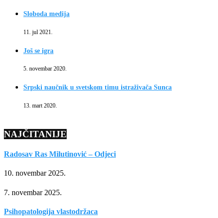
Sloboda medija
11. jul 2021.
Još se igra
5. novembar 2020.
Srpski naučnik u svetskom timu istraživača Sunca
13. mart 2020.
NAJČITANIJE
Radosav Ras Milutinović – Odjeci
10. novembar 2025.
7. novembar 2025.
Psihopatologija vlastodržaca