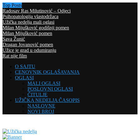
Top Posts
Radosav Ras Milutinović – Odjeci
Psihopatologija vlastodržaca
Užička nedelja mali oglasi
Milan Mijušković godišnji pomen
Milan Mijušković pomen
Sava Žunić
Dragan Jovanović pomen
Užice je grad u odumiranju
Rat nije film
O SAJTU
CENOVNIK OGLAŠAVANJA
OGLASI
MALI OGLASI
POSLOVNI OGLASI
ČITULJE
UŽIČKA NEDELJA ČASOPIS
NASLOVNE
NOVI BROJ