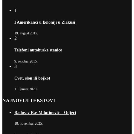
1
I Amerikanci u koloniji u Zlakusi
19. avgust 2015.
2
Telefoni autobuske stanice
9. oktobar 2015.
3
Cvet, slon ili bojkot
11. januar 2020.
NAJNOVIJI TEKSTOVI
Radosav Ras Milutinović – Odjeci
10. novembar 2025.