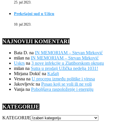
25. jul 2023.
Prekršajni sud u Užicu
10. jul 2023.
NAJNOVIJI KOMENTARI
Bata D.
na
IN MEMORIAM – Stevan Mirković
milan
na
IN MEMORIAM – Stevan Mirković
Uskrs
na
3 nove infekcije u Zlatiborskom okrugu
milan
na
Sutra u prodaji Užička nedelja 1031!
Mirjana Dokić
na
Kašalj
Vesna
na
U procepu između politike i virusa
Jakovljevic
na
Posao koji se voli ili ne voli
Vanja
na
Poboljšava raspoloženje i energiju
KATEGORIJE
KATEGORIJE