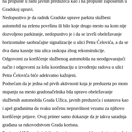
na propuste u radu javnih preduzeća kao i na propuste zaposlenih u
Gradskoj upravi.
Nedopustivo je da radnik Gradske uprave parkira službeni
automobil na zelenu površinu ili bilo koje drugo mesto na kom nije
dozvoljeno parkiranje, nedopustivo je i da se izvrši obeležavanje
horizontalne saobraćajne signalizacije u ulici Petra Ćelovića, a da se
dva dana kasnije ista ulica raskopa zbog rekonstrukcije.
Odgovorni za korišćenje službenog automobila na neodgovarajući
način i odgovorni za lošu koordinaciju u izvođenju radova u ulici
Petra Ćelovića biće adekvatno kažnjeni.
Podsećam da je jedna od prvih aktivnosti koja je preduzeta po mom
stupanju na mesto gradonačelnika bila upravo obeležavanje
službenih automobila Grada Užica, javnih preduzeća i ustanova kao
i apel građanima da svaku uočenu nepravilnost vezanu za njihovo
korišćenje prijave. Ovaj primer samo dokazuje da je takva saradnja
građana sa rukovodstvom Grada korisna.