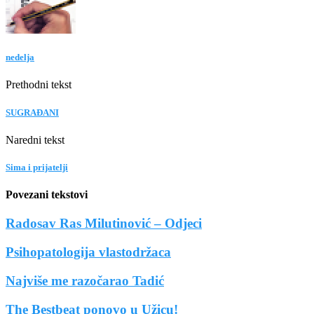
nedelja
Prethodni tekst
SUGRAĐANI
Naredni tekst
Sima i prijatelji
Povezani tekstovi
Radosav Ras Milutinović – Odjeci
Psihopatologija vlastodržaca
Najviše me razočarao Tadić
The Bestbeat ponovo u Užicu!