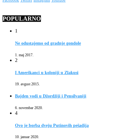
Facebook
Twitter
Instagram
Youtube
POPULARNO
1
Ne odustajemo od gradnje gondole
1. maj 2017.
2
I Amerikanci u koloniji u Zlakusi
19. avgust 2015.
Bajden vodi u Džordžiji i Pensilvaniji
6. novembar 2020.
4
Ovo je borba dveju Putinovih pešadija
10. januar 2020.