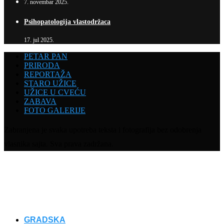
7. novembar 2025.
Psihopatologija vlastodržaca
17. jul 2025.
PETAR PAN
PRIRODA
REPORTAŽA
STARO UŽICE
UŽICE U CVEĆU
ZABAVA
FOTO GALERIJE
Zabranjena je svaka upotreba teksta i fotografija bez odobrenja
vlasnika sajta. Sva prava zadržana.
GRADSKA