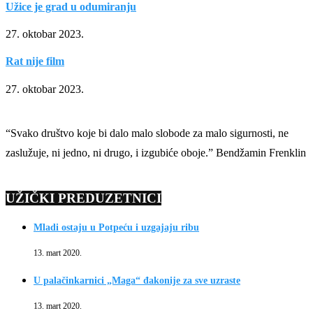
Užice je grad u odumiranju
27. oktobar 2023.
Rat nije film
27. oktobar 2023.
“Svako društvo koje bi dalo malo slobode za malo sigurnosti, ne
zaslužuje, ni jedno, ni drugo, i izgubiće oboje.” Bendžamin Frenklin
UŽIČKI PREDUZETNICI
Mladi ostaju u Potpeću i uzgajaju ribu
13. mart 2020.
U palačinkarnici „Maga“ đakonije za sve uzraste
13. mart 2020.