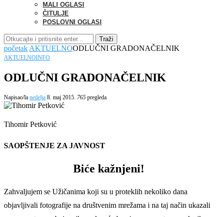
MALI OGLASI
ČITULJE
POSLOVNI OGLASI
Traži
početak
AKTUELNO
ODLUČNI GRADONAČELNIK
AKTUELNO
INFO
ODLUČNI GRADONAČELNIK
Napisao/la
nedelja
8. maj 2015.
765
pregleda
Tihomir Petković
SAOPŠTENJE ZA JAVNOST
Biće kažnjeni!
Zahvaljujem se Užičanima koji su u proteklih nekoliko dana
objavljivali fotografije na društvenim mrežama i na taj način ukazali