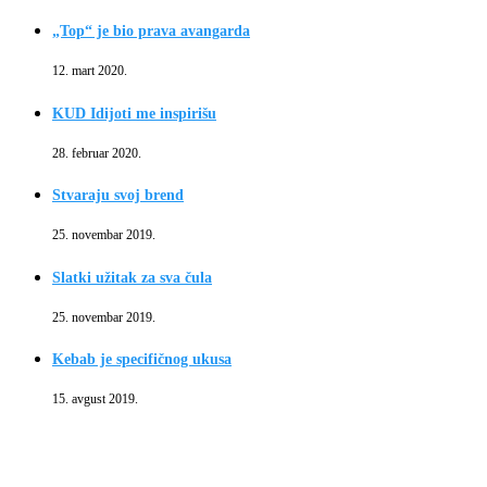
„Top“ je bio prava avangarda
12. mart 2020.
KUD Idijoti me inspirišu
28. februar 2020.
Stvaraju svoj brend
25. novembar 2019.
Slatki užitak za sva čula
25. novembar 2019.
Kebab je specifičnog ukusa
15. avgust 2019.