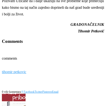
Pozivam Užičane da i dalje ukazuju na sve probleme koje primećuju
kako bismo na taj način zajedno doprineli da naš grad bude uređeniji
i bolji za život.
GRADONAČELNIK
Tihomir Petković
Comments
comments
tihomir petkovic
0 više komentara
0
Facebook
Twitter
Pinterest
Email