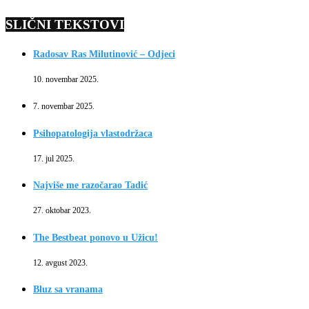
SLIČNI TEKSTOVI
Radosav Ras Milutinović – Odjeci
10. novembar 2025.
7. novembar 2025.
Psihopatologija vlastodržaca
17. jul 2025.
Najviše me razočarao Tadić
27. oktobar 2023.
The Bestbeat ponovo u Užicu!
12. avgust 2023.
Bluz sa vranama