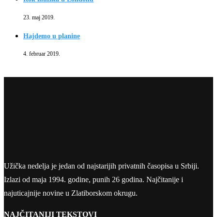
23. maj 2019.
Hajdemo u planine
4. februar 2019.
Užička nedelja je jedan od najstarijih privatnih časopisa u Srbiji.
Izlazi od maja 1994. godine, punih 26 godina. Najčitanije i
najuticajnije novine u Zlatiborskom okrugu.
NAJČITANIJI TEKSTOVI