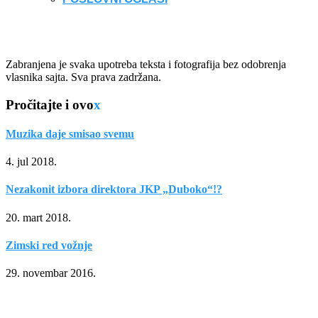
Zabranjena je svaka upotreba teksta i fotografija bez odobrenja
vlasnika sajta. Sva prava zadržana.
Pročitajte i ovo
x
Muzika daje smisao svemu
4. jul 2018.
Nezakonit izbora direktora JKP „Duboko“!?
20. mart 2018.
Zimski red vožnje
29. novembar 2016.