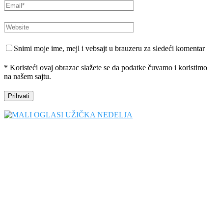
Snimi moje ime, mejl i vebsajt u brauzeru za sledeći komentar
* Koristeći ovaj obrazac slažete se da podatke čuvamo i koristimo
na našem sajtu.