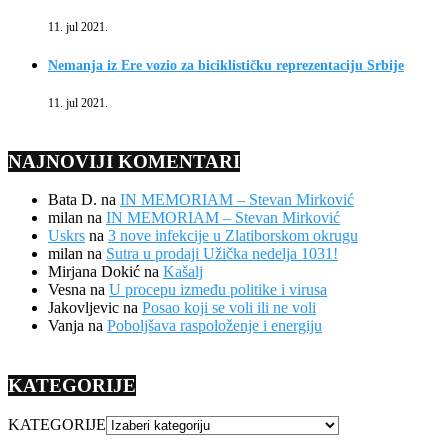
11. jul 2021.
Nemanja iz Ere vozio za biciklističku reprezentaciju Srbije
11. jul 2021.
NAJNOVIJI KOMENTARI
Bata D.
na
IN MEMORIAM – Stevan Mirković
milan
na
IN MEMORIAM – Stevan Mirković
Uskrs
na
3 nove infekcije u Zlatiborskom okrugu
milan
na
Sutra u prodaji Užička nedelja 1031!
Mirjana Dokić
na
Kašalj
Vesna
na
U procepu između politike i virusa
Jakovljevic
na
Posao koji se voli ili ne voli
Vanja
na
Poboljšava raspoloženje i energiju
KATEGORIJE
KATEGORIJE