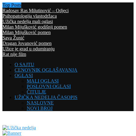
Top Posts
Radosav Ras Milutinović – Odjeci
Psihopatologija vlastodržaca
Užička nedelja mali oglasi
Milan Mijušković godišnji pomen
Milan Mijušković pomen
Sava Žunić
Dragan Jovanović pomen
Užice je grad u odumiranju
Rat nije film
O SAJTU
CENOVNIK OGLAŠAVANJA
OGLASI
MALI OGLASI
POSLOVNI OGLASI
ČITULJE
UŽIČKA NEDELJA ČASOPIS
NASLOVNE
NOVI BROJ