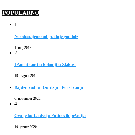
POPULARNO
1
Ne odustajemo od gradnje gondole
1. maj 2017.
2
I Amerikanci u koloniji u Zlakusi
19. avgust 2015.
Bajden vodi u Džordžiji i Pensilvaniji
6. novembar 2020.
4
Ovo je borba dveju Putinovih pešadija
10. januar 2020.