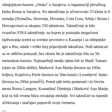
olimpijskom bazenu „Otoka“ u Sarajevu, u organizaciji plivačkog
kluba Bosna iz Sarajeva. Na takmičenju je učestvovalo 33 kluba iz 6
zemalja (Nemačka, Slovenija, Hrvatska, Crna Gora, Srbija i Bosna i
Hercegovina) sa ukupno 550 takmicara. Takmičenje je bilo
zvanično FINA takmičenje, na kojem je postojala mogućnost
isplivavanja normi za svetsko prvenstvo u Kazanju i za olimpijske
igre u Riu, odatle i veliki broj prijavljenih takmičara. Naši takmicari
su se odlično pokazali, bez obzira što je takmičenje bilo na 50-
metarskom bazenu. Najuspešniji medju njima bili su Matić Tamara
(zlato na 200m delfin), Marković Ana Marija (bronza na 100m
ledjno), Koprivica Pavle (bronza na 50m kraul) i Leontijević Janko
(bronza na 200m prsno). Pored njih treba pomenuti i tri četvrta
mesta Borisa Langure, Komadinić Dimitrija i Marković Ana Marije,
koji su bili veoma blizu osvajanja medalje. Svi takmičari su ispunili
očekivanja i značajno popravili svoja vremena.