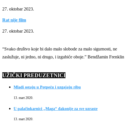
27. oktobar 2023.
Rat nije film
27. oktobar 2023.
“Svako društvo koje bi dalo malo slobode za malo sigurnosti, ne
zaslužuje, ni jedno, ni drugo, i izgubiće oboje.” Bendžamin Frenklin
UŽIČKI PREDUZETNICI
Mladi ostaju u Potpeću i uzgajaju ribu
13. mart 2020.
U palačinkarnici „Maga“ đakonije za sve uzraste
13. mart 2020.