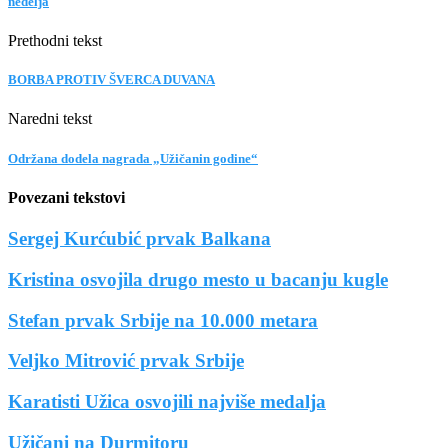
nedelja
Prethodni tekst
BORBA PROTIV ŠVERCA DUVANA
Naredni tekst
Održana dodela nagrada „Užičanin godine“
Povezani tekstovi
Sergej Kurćubić prvak Balkana
Kristina osvojila drugo mesto u bacanju kugle
Stefan prvak Srbije na 10.000 metara
Veljko Mitrović prvak Srbije
Karatisti Užica osvojili najviše medalja
Užičani na Durmitoru