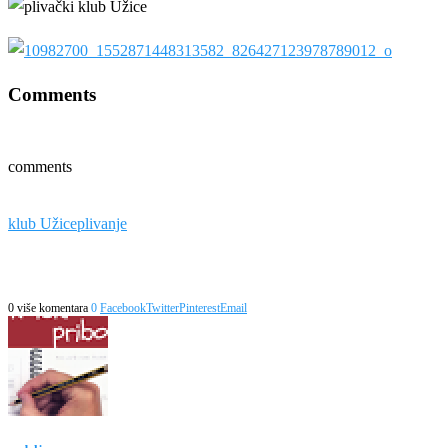
Comments
comments
klub Užice
plivanje
0 više komentara
0
Facebook
Twitter
Pinterest
Email