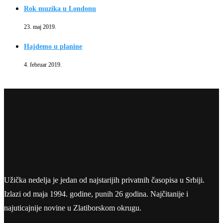
Rok muzika u Londonu
23. maj 2019.
Hajdemo u planine
4. februar 2019.
Užička nedelja je jedan od najstarijih privatnih časopisa u Srbiji.
Izlazi od maja 1994. godine, punih 26 godina. Najčitanije i
najuticajnije novine u Zlatiborskom okrugu.