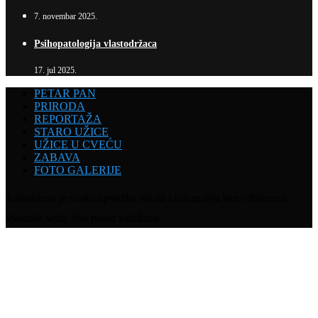
7. novembar 2025.
Psihopatologija vlastodržaca
17. jul 2025.
PETAR PAN
PRIRODA
REPORTAŽA
STARO UŽICE
UŽICE U CVEĆU
ZABAVA
FOTO GALERIJE
Zabranjena je svaka upotreba teksta i fotografija bez odobrenja
vlasnika sajta. Sva prava zadržana.