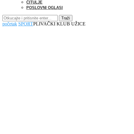
ČITULJE
POSLOVNI OGLASI
Traži
početak
SPORT
PLIVAČKI KLUB UŽICE