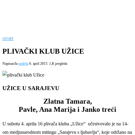
SPORT
PLIVAČKI KLUB UŽICE
Napisao/la
nedelja
6. april 2015.
1,K
pregleda
UŽICE U SARAJEVU
Zlatna Tamara,
Pavle, Ana Marija i Janko treći
U subotu 4. aprila 16 plivača kluba „Užice“ učestvovalo je na 14-
om medjunarodnom mitingu „Sarajevu s ljubavlju“, koje održano na