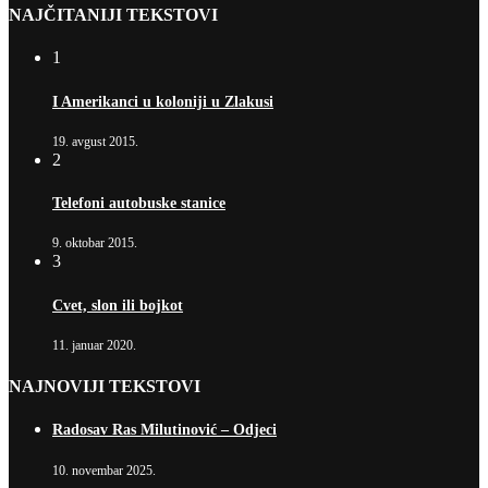
NAJČITANIJI TEKSTOVI
1
I Amerikanci u koloniji u Zlakusi
19. avgust 2015.
2
Telefoni autobuske stanice
9. oktobar 2015.
3
Cvet, slon ili bojkot
11. januar 2020.
NAJNOVIJI TEKSTOVI
Radosav Ras Milutinović – Odjeci
10. novembar 2025.