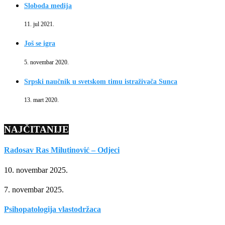
Sloboda medija
11. jul 2021.
Još se igra
5. novembar 2020.
Srpski naučnik u svetskom timu istraživača Sunca
13. mart 2020.
NAJČITANIJE
Radosav Ras Milutinović – Odjeci
10. novembar 2025.
7. novembar 2025.
Psihopatologija vlastodržaca