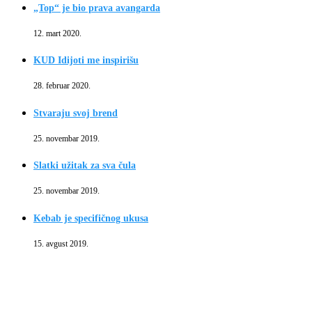
„Top“ je bio prava avangarda
12. mart 2020.
KUD Idijoti me inspirišu
28. februar 2020.
Stvaraju svoj brend
25. novembar 2019.
Slatki užitak za sva čula
25. novembar 2019.
Kebab je specifičnog ukusa
15. avgust 2019.