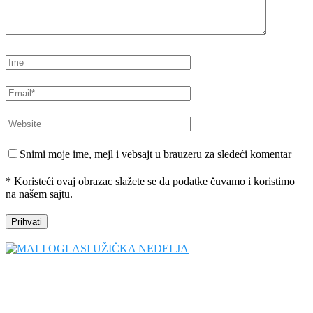
Snimi moje ime, mejl i vebsajt u brauzeru za sledeći komentar
* Koristeći ovaj obrazac slažete se da podatke čuvamo i koristimo
na našem sajtu.