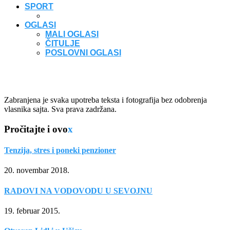
SPORT
OGLASI
MALI OGLASI
ČITULJE
POSLOVNI OGLASI
Zabranjena je svaka upotreba teksta i fotografija bez odobrenja
vlasnika sajta. Sva prava zadržana.
Pročitajte i ovo
x
Tenzija, stres i poneki penzioner
20. novembar 2018.
RADOVI NA VODOVODU U SEVOJNU
19. februar 2015.