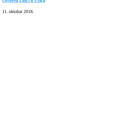
Otvoren Lidl i u Užicu
11. oktobar 2018.