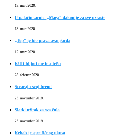
13. mart 2020.
U palačinkarnici „Maga“ đakonije za sve uzraste
13. mart 2020.
„Top“ je bio prava avangarda
12. mart 2020.
KUD Idijoti me inspirišu
28. februar 2020.
Stvaraju svoj brend
25. novembar 2019.
Slatki užitak za sva čula
25. novembar 2019.
Kebab je specifičnog ukusa