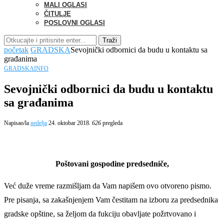
MALI OGLASI
ČITULJE
POSLOVNI OGLASI
Traži
početak
GRADSKA
Sevojnički odbornici da budu u kontaktu sa
građanima
GRADSKA
INFO
Sevojnički odbornici da budu u kontaktu
sa građanima
Napisao/la
nedelja
24. oktobar 2018.
626
pregleda
Poštovani gospodine predsedniče,
Već duže vreme razmišljam da Vam napišem ovo otvoreno pismo.
Pre pisanja, sa zakašnjenjem Vam čestitam na izboru za predsednika
gradske opštine, sa željom da fukciju obavljate požrtvovano i