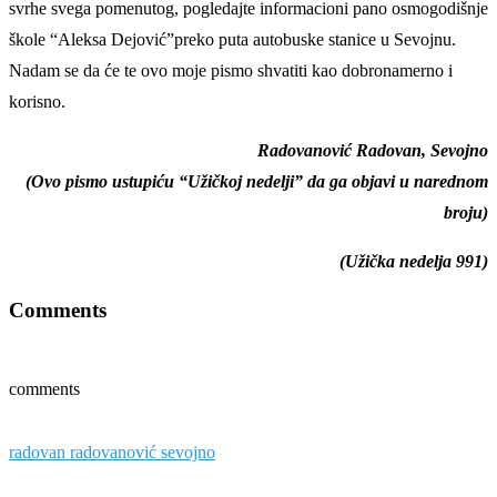
svrhe svega pomenutog, pogledajte informacioni pano osmogodišnje
škole “Aleksa Dejović”preko puta autobuske stanice u Sevojnu.
Nadam se da će te ovo moje pismo shvatiti kao dobronamerno i
korisno.
Radovanović Radovan, Sevojno
(Ovo pismo ustupiću “Užičkoj nedelji” da ga objavi u narednom
broju)
(Užička nedelja 991)
Comments
comments
radovan radovanović sevojno