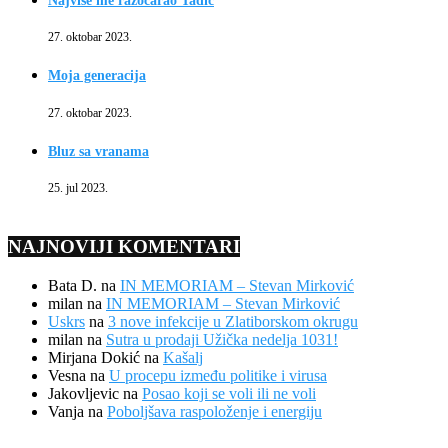
Najviše me razočarao Tadić
27. oktobar 2023.
Moja generacija
27. oktobar 2023.
Bluz sa vranama
25. jul 2023.
NAJNOVIJI KOMENTARI
Bata D.
na
IN MEMORIAM – Stevan Mirković
milan
na
IN MEMORIAM – Stevan Mirković
Uskrs
na
3 nove infekcije u Zlatiborskom okrugu
milan
na
Sutra u prodaji Užička nedelja 1031!
Mirjana Dokić
na
Kašalj
Vesna
na
U procepu između politike i virusa
Jakovljevic
na
Posao koji se voli ili ne voli
Vanja
na
Poboljšava raspoloženje i energiju