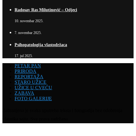
Radosav Ras Milutinović – Odjeci
10. novembar 2025.
7. novembar 2025.
Psihopatologija vlastodržaca
17. jul 2025.
PETAR PAN
PRIRODA
REPORTAŽA
STARO UŽICE
UŽICE U CVEĆU
ZABAVA
FOTO GALERIJE
Zabranjena je svaka upotreba teksta i fotografija bez odobrenja
vlasnika sajta. Sva prava zadržana.