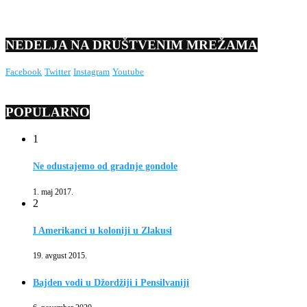
NEDELJA NA DRUŠTVENIM MREŽAMA
Facebook
Twitter
Instagram
Youtube
POPULARNO
1
Ne odustajemo od gradnje gondole
1. maj 2017.
2
I Amerikanci u koloniji u Zlakusi
19. avgust 2015.
Bajden vodi u Džordžiji i Pensilvaniji