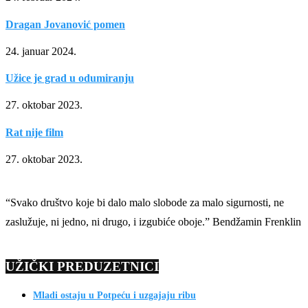
Dragan Jovanović pomen
24. januar 2024.
Užice je grad u odumiranju
27. oktobar 2023.
Rat nije film
27. oktobar 2023.
“Svako društvo koje bi dalo malo slobode za malo sigurnosti, ne
zaslužuje, ni jedno, ni drugo, i izgubiće oboje.” Bendžamin Frenklin
UŽIČKI PREDUZETNICI
Mladi ostaju u Potpeću i uzgajaju ribu