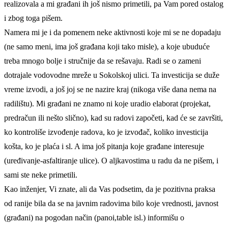
realizovala a mi građani ih još nismo primetili, pa Vam pored ostalog
i zbog toga pišem.
Namera mi je i da pomenem neke aktivnosti koje mi se ne dopadaju
(ne samo meni, ima još građana koji tako misle), a koje ubuduće
treba mnogo bolje i stručnije da se rešavaju. Radi se o zameni
dotrajale vodovodne mreže u Sokolskoj ulici. Ta investicija se duže
vreme izvodi, a još joj se ne nazire kraj (nikoga više dana nema na
radilištu). Mi građani ne znamo ni koje uradio elaborat (projekat,
predračun ili nešto slično), kad su radovi započeti, kad će se završiti,
ko kontroliše izvođenje radova, ko je izvođač, koliko investicija
košta, ko je plaća i sl. A ima još pitanja koje građane interesuje
(uređivanje-asfaltiranje ulice). O aljkavostima u radu da ne pišem, i
sami ste neke primetili.
Kao inženjer, Vi znate, ali da Vas podsetim, da je pozitivna praksa
od ranije bila da se na javnim radovima bilo koje vrednosti, javnost
(građani) na pogodan način (panoi,table isl.) informišu o