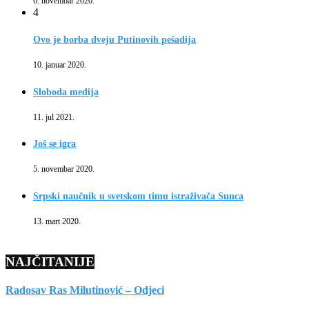
6. novembar 2020.
4
Ovo je borba dveju Putinovih pešadija
10. januar 2020.
Sloboda medija
11. jul 2021.
Još se igra
5. novembar 2020.
Srpski naučnik u svetskom timu istraživača Sunca
13. mart 2020.
NAJČITANIJE
Radosav Ras Milutinović – Odjeci