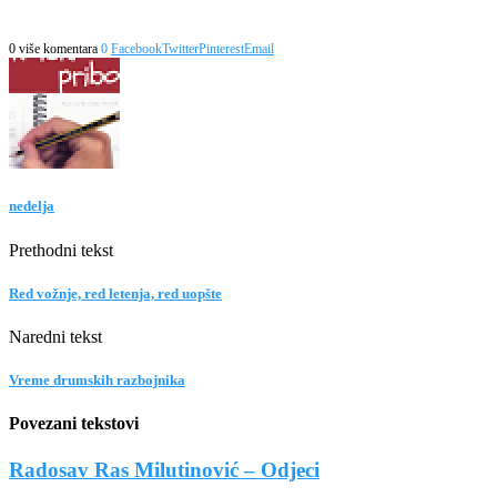
0 više komentara
0
Facebook
Twitter
Pinterest
Email
nedelja
Prethodni tekst
Red vožnje, red letenja, red uopšte
Naredni tekst
Vreme drumskih razbojnika
Povezani tekstovi
Radosav Ras Milutinović – Odjeci