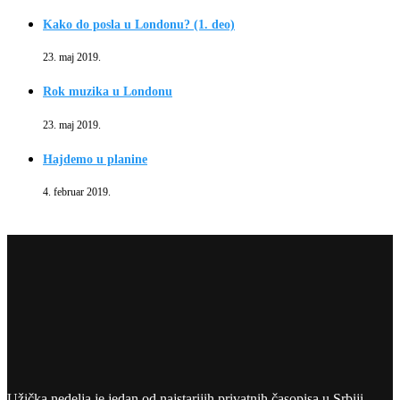
Kako do posla u Londonu? (1. deo)
23. maj 2019.
Rok muzika u Londonu
23. maj 2019.
Hajdemo u planine
4. februar 2019.
Užička nedelja je jedan od najstarijih privatnih časopisa u Srbiji.