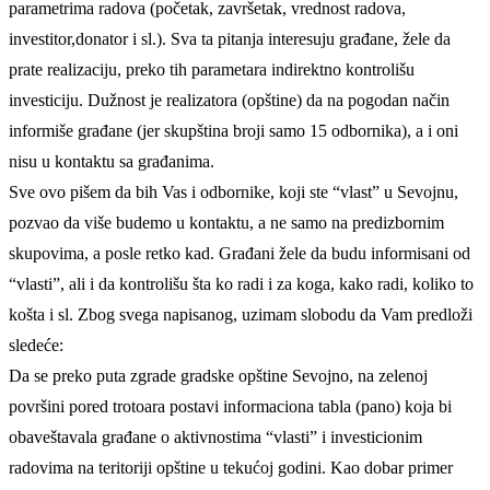
parametrima radova (početak, završetak, vrednost radova,
investitor,donator i sl.). Sva ta pitanja interesuju građane, žele da
prate realizaciju, preko tih parametara indirektno kontrolišu
investiciju. Dužnost je realizatora (opštine) da na pogodan način
informiše građane (jer skupština broji samo 15 odbornika), a i oni
nisu u kontaktu sa građanima.
Sve ovo pišem da bih Vas i odbornike, koji ste “vlast” u Sevojnu,
pozvao da više budemo u kontaktu, a ne samo na predizbornim
skupovima, a posle retko kad. Građani žele da budu informisani od
“vlasti”, ali i da kontrolišu šta ko radi i za koga, kako radi, koliko to
košta i sl. Zbog svega napisanog, uzimam slobodu da Vam predloži
sledeće:
Da se preko puta zgrade gradske opštine Sevojno, na zelenoj
površini pored trotoara postavi informaciona tabla (pano) koja bi
obaveštavala građane o aktivnostima “vlasti” i investicionim
radovima na teritoriji opštine u tekućoj godini. Kao dobar primer