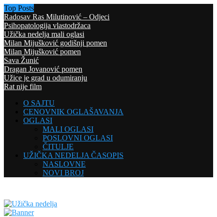
Top Posts
Radosav Ras Milutinović – Odjeci
Psihopatologija vlastodržaca
Užička nedelja mali oglasi
Milan Mijušković godišnji pomen
Milan Mijušković pomen
Sava Žunić
Dragan Jovanović pomen
Užice je grad u odumiranju
Rat nije film
O SAJTU
CENOVNIK OGLAŠAVANJA
OGLASI
MALI OGLASI
POSLOVNI OGLASI
ČITULJE
UŽIČKA NEDELJA ČASOPIS
NASLOVNE
NOVI BROJ