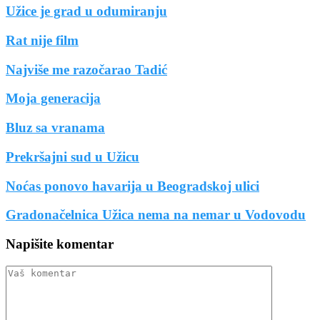
Užice je grad u odumiranju
Rat nije film
Najviše me razočarao Tadić
Moja generacija
Bluz sa vranama
Prekršajni sud u Užicu
Noćas ponovo havarija u Beogradskoj ulici
Gradonačelnica Užica nema na nemar u Vodovodu
Napišite komentar