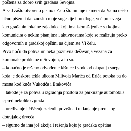
poštena za dobro svih građana Sevojna.
A sad zašto otvoreno pismo? Zato što mi nije namera da Vama nešto
lično pišem i da iznosim moje sugestije i predloge, već pre svega
kao građanin lokalne zajednice koji ima istomišljenike sa kojima
komunicira o nekim pitanjima i aktivnostima koje se realizuju preko
odgovornih u gradskoj opštini na čijem ste Vi čelu.
Prvo hoću da pohvalim neka pozitivna dešavanja vezana za
komunale probleme u Sevojnu, a to su:
– konačno je rešeno odvođenje kišnice i vode od otapanja snega
koja je doskora tekla ulicom Milivoja Marića od Erića potoka pa do
mosta kod kuća Vukotića i Erakovića.
– takođe je za pohvalu izgradnja prostora za parkiranje automobila
ispred nekoliko zgrada
– uređivanje i čišćenje zelenih površina i uklanjanje preraslog i
dotrajalog drveća
– sigurno da ima još akcija i rešenja koje je gradska opština