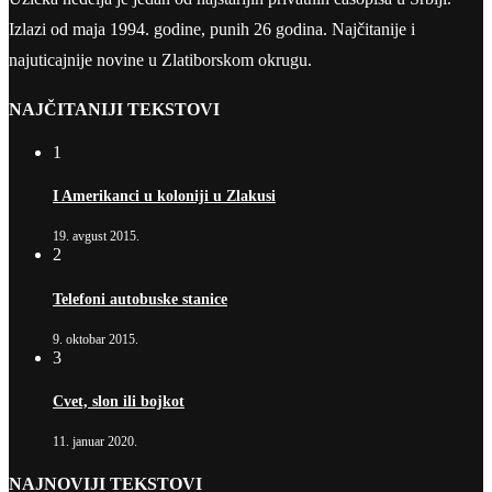
Izlazi od maja 1994. godine, punih 26 godina. Najčitanije i
najuticajnije novine u Zlatiborskom okrugu.
NAJČITANIJI TEKSTOVI
1
I Amerikanci u koloniji u Zlakusi
19. avgust 2015.
2
Telefoni autobuske stanice
9. oktobar 2015.
3
Cvet, slon ili bojkot
11. januar 2020.
NAJNOVIJI TEKSTOVI