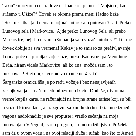
Takođe upozorena na radove na Ibarskoj, pitam – “Majstore, kada
stižemo u Užice?” Čovek se okrene prema meni i ladno kaže –
“Sestro slatka, ja ti nemam pojma! Jutros sam putovao 5 sati. Preko
Lunovog sela i Markovice. ‘Ajde preko Lunovog Sela, ali preko
Markovice, hej! Pa nisam ja šumar, ja sam vozač autobusa!” I tu me
čovek dobije za sva vremena! Kakav je to smisao za preživljavanje!
I onda poče da probija svoje staze, preko Banovog, pa Mendinog
Brda, nisam videla Markovicu, ali ko zna, možda sam i to
prespavala! Srećom, stigosmo za manje od 4 sata!
Šarganska osmica išla je po redu vožnje i bez nenajavljenih
zastajkivanja na našem jednodnevnom izletu. Doduše, nisam na
vreme kupila karte, ne računajući na brojne strane turiste koji su bili
u vožnji istoga dana, ali razgovor sa kondukterima i stajanje između
vagona nadoknadilo je sve propuste i vratilo sećanja na moja
putovanja u Višegrad, istom prugom, u ranom detinjstvu. Poželela
sam da u ovom vozu i na ovoj relaciji služe i ručak, kao što to Ameri