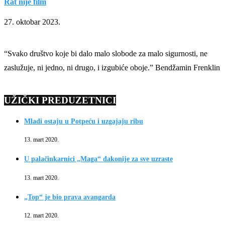
Rat nije film
27. oktobar 2023.
“Svako društvo koje bi dalo malo slobode za malo sigurnosti, ne
zaslužuje, ni jedno, ni drugo, i izgubiće oboje.” Bendžamin Frenklin
UŽIČKI PREDUZETNICI
Mladi ostaju u Potpeću i uzgajaju ribu
13. mart 2020.
U palačinkarnici „Maga“ đakonije za sve uzraste
13. mart 2020.
„Top“ je bio prava avangarda
12. mart 2020.