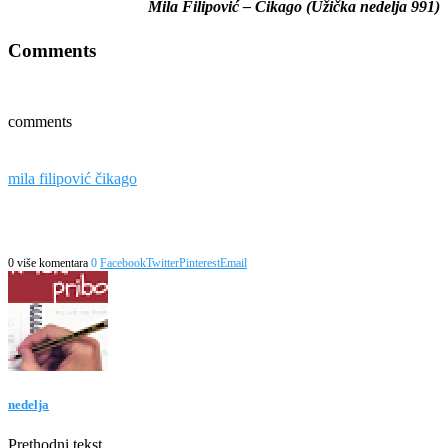
Mila Filipović – Čikago (Užička nedelja 991)
Comments
comments
mila filipović čikago
0 više komentara
0
Facebook
Twitter
Pinterest
Email
nedelja
Prethodni tekst