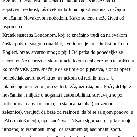
Evo me, i posle više od sedam dana od kada sam se vratila u
sopstvenu realnost, još uvek na krilima tog adrenalina, značajno
pojačanim Novakovom pobedom. Kako se lepo može živeti od
uspomena!
Kratak susret sa Londonom, koji se značajno trudi da na svakom
ćošku potvrdi snagu monarhije, uverio me je i u istinitost priča da
Englezi, brate, stvarno mnogo piju! Od petka do ponedeljka se
skoro uopšte ne trezne, skoro u nekakvom neobaveznom takmičenju
ko može više, gore, snažnije da se ubije od pijanstva, a onda opet u
ponedeljak zavrti novi krug, na nekom od radnih mesta. U
takmičenju učestvuju ljudi svih staleža, uzrasta, boja kože, debljine
novčanika i miljaže u nogama i automobilima, survavaju se po
trotorarima, na ivičnjacima, na stanicama tuba (podzemne
železnice), verujući da beže od realnosti, da bi se sa njom ponovo, u
teškom otrežnjenju, opet suočavali. Nisam sigurna da, uprkos mojoj
urođenoj tolerantnosti, mogu da razumem taj nacionalni sport,