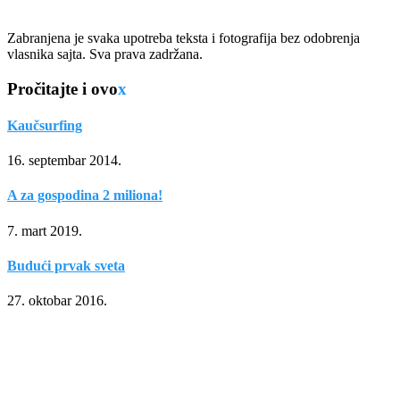
Zabranjena je svaka upotreba teksta i fotografija bez odobrenja
vlasnika sajta. Sva prava zadržana.
Pročitajte i ovo
x
Kaučsurfing
16. septembar 2014.
A za gospodina 2 miliona!
7. mart 2019.
Budući prvak sveta
27. oktobar 2016.