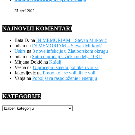
25. april 2022.
NAJNOVIJI KOMENTARI
Bata D.
na
IN MEMORIAM – Stevan Mirković
milan
na
IN MEMORIAM – Stevan Mirković
Uskrs
na
3 nove infekcije u Zlatiborskom okrugu
milan
na
Sutra u prodaji Užička nedelja 1031!
Mirjana Dokić
na
Kašalj
Vesna
na
U procepu između politike i virusa
Jakovljevic
na
Posao koji se voli ili ne voli
Vanja
na
Poboljšava raspoloženje i energiju
KATEGORIJE
KATEGORIJE