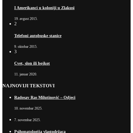
I Amerikanci u koloniji u Zlakusi
19. avgust 2015.
2
Telefoni autobuske stanice
9. oktobar 2015.
3
Cvet, slon ili bojkot
11. januar 2020.
NAJNOVIJI TEKSTOVI
Radosav Ras Milutinović – Odjeci
10. novembar 2025.
7. novembar 2025.
Psihopatologija vlastodržaca