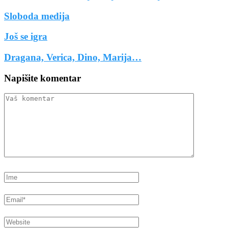
Sloboda medija
Još se igra
Dragana, Verica, Dino, Marija…
Napišite komentar