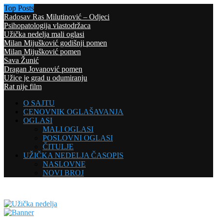
Top Posts
Radosav Ras Milutinović – Odjeci
Psihopatologija vlastodržaca
Užička nedelja mali oglasi
Milan Mijušković godišnji pomen
Milan Mijušković pomen
Sava Žunić
Dragan Jovanović pomen
Užice je grad u odumiranju
Rat nije film
O SAJTU
CENOVNIK OGLAŠAVANJA
OGLASI
MALI OGLASI
POSLOVNI OGLASI
ČITULJE
UŽIČKA NEDELJA ČASOPIS
NASLOVNE
NOVI BROJ