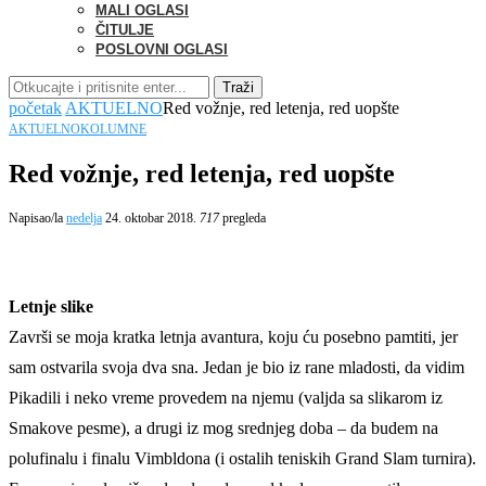
MALI OGLASI
ČITULJE
POSLOVNI OGLASI
Traži
početak
AKTUELNO
Red vožnje, red letenja, red uopšte
AKTUELNO
KOLUMNE
Red vožnje, red letenja, red uopšte
Napisao/la
nedelja
24. oktobar 2018.
717
pregleda
Letnje slike
Završi se moja kratka letnja avantura, koju ću posebno pamtiti, jer
sam ostvarila svoja dva sna. Jedan je bio iz rane mladosti, da vidim
Pikadili i neko vreme provedem na njemu (valjda sa slikarom iz
Smakove pesme), a drugi iz mog srednjeg doba – da budem na
polufinalu i finalu Vimbldona (i ostalih teniskih Grand Slam turnira).