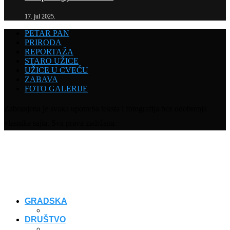
17. jul 2025.
PETAR PAN
PRIRODA
REPORTAŽA
STARO UŽICE
UŽICE U CVEĆU
ZABAVA
FOTO GALERIJE
Zabranjena je svaka upotreba teksta i fotografija bez odobrenja
vlasnika sajta. Sva prava zadržana.
GRADSKA
DRUŠTVO