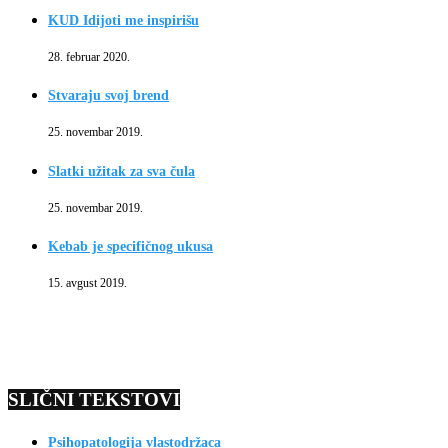
KUD Idijoti me inspirišu
28. februar 2020.
Stvaraju svoj brend
25. novembar 2019.
Slatki užitak za sva čula
25. novembar 2019.
Kebab je specifičnog ukusa
15. avgust 2019.
SLIČNI TEKSTOVI
Psihopatologija vlastodržaca