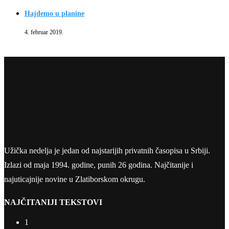
Hajdemo u planine
4. februar 2019.
Užička nedelja je jedan od najstarijih privatnih časopisa u Srbiji.
Izlazi od maja 1994. godine, punih 26 godina. Najčitanije i
najuticajnije novine u Zlatiborskom okrugu.
NAJČITANIJI TEKSTOVI
1