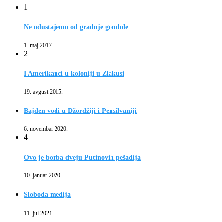
1
Ne odustajemo od gradnje gondole
1. maj 2017.
2
I Amerikanci u koloniji u Zlakusi
19. avgust 2015.
Bajden vodi u Džordžiji i Pensilvaniji
6. novembar 2020.
4
Ovo je borba dveju Putinovih pešadija
10. januar 2020.
Sloboda medija
11. jul 2021.