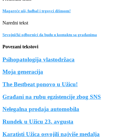
Magareće uši, fudbal i trgovci džinsom!
Naredni tekst
Sevojnički odbornici da budu u kontaktu sa građanima
Povezani tekstovi
Psihopatologija vlastodržaca
Moja generacija
The Bestbeat ponovo u Užicu!
Građani na rubu egzistencije zbog SNS
Nelegalna prodaja automobila
Rundek u Užicu 23. avgusta
Karatisti Užica osvojili najviše medalja