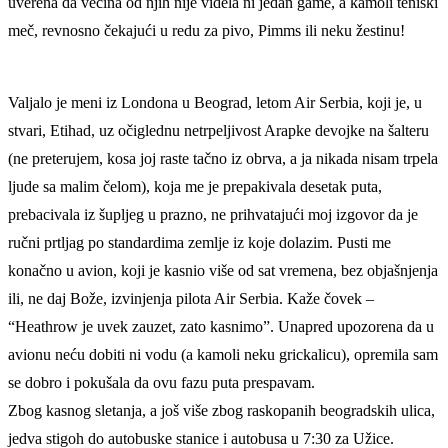
uverena da većina od njih nije videla ni jedan game, a kamoli teniski
meč, revnosno čekajući u redu za pivo, Pimms ili neku žestinu!
Valjalo je meni iz Londona u Beograd, letom Air Serbia, koji je, u
stvari, Etihad, uz očiglednu netrpeljivost Arapke devojke na šalteru
(ne preterujem, kosa joj raste tačno iz obrva, a ja nikada nisam trpela
ljude sa malim čelom), koja me je prepakivala desetak puta,
prebacivala iz šupljeg u prazno, ne prihvatajući moj izgovor da je
ručni prtljag po standardima zemlje iz koje dolazim. Pusti me
konačno u avion, koji je kasnio više od sat vremena, bez objašnjenja
ili, ne daj Bože, izvinjenja pilota Air Serbia. Kaže čovek –
“Heathrow je uvek zauzet, zato kasnimo”. Unapred upozorena da u
avionu neću dobiti ni vodu (a kamoli neku grickalicu), opremila sam
se dobro i pokušala da ovu fazu puta prespavam.
Zbog kasnog sletanja, a još više zbog raskopanih beogradskih ulica,
jedva stigoh do autobuske stanice i autobusa u 7:30 za Užice.