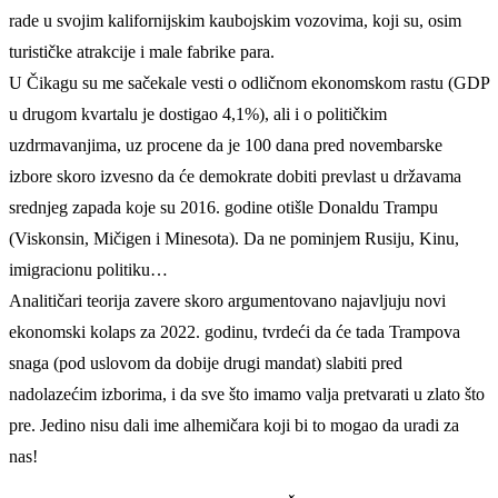
rade u svojim kalifornijskim kaubojskim vozovima, koji su, osim
turističke atrakcije i male fabrike para.
U Čikagu su me sačekale vesti o odličnom ekonomskom rastu (GDP
u drugom kvartalu je dostigao 4,1%), ali i o političkim
uzdrmavanjima, uz procene da je 100 dana pred novembarske
izbore skoro izvesno da će demokrate dobiti prevlast u državama
srednjeg zapada koje su 2016. godine otišle Donaldu Trampu
(Viskonsin, Mičigen i Minesota). Da ne pominjem Rusiju, Kinu,
imigracionu politiku…
Analitičari teorija zavere skoro argumentovano najavljuju novi
ekonomski kolaps za 2022. godinu, tvrdeći da će tada Trampova
snaga (pod uslovom da dobije drugi mandat) slabiti pred
nadolazećim izborima, i da sve što imamo valja pretvarati u zlato što
pre. Jedino nisu dali ime alhemičara koji bi to mogao da uradi za
nas!