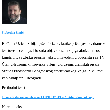
Slobodan Simić
Rođen u Užicu, Srbija, piše aforizme, kratke priče, pesme, dramske
tekstove i scenarija. Do sada objavio osam knjiga aforizama, osam
knjiga priča i zbirku pesama, tekstovi izvođeni u pozorištu i na TV.
Član Udruženja književnika Srbije, Udruženja dramskih pisaca
Srbije i Predsednik Beogradskog aforističarskog kruga. Živi i radi
kao psihijatar u Beogradu.
Prethodni tekst
10 novih slučajeva infekcije COVIDOM-19 u Zlatiborskom okrugu
Naredni tekst