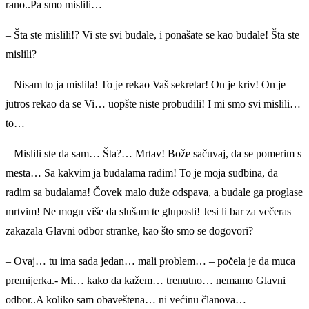
rano..Pa smo mislili…
– Šta ste mislili!? Vi ste svi budale, i ponašate se kao budale! Šta ste
mislili?
– Nisam to ja mislila! To je rekao Vaš sekretar! On je kriv! On je
jutros rekao da se Vi… uopšte niste probudili! I mi smo svi mislili…
to…
– Mislili ste da sam… Šta?… Mrtav! Bože sačuvaj, da se pomerim s
mesta… Sa kakvim ja budalama radim! To je moja sudbina, da
radim sa budalama! Čovek malo duže odspava, a budale ga proglase
mrtvim! Ne mogu više da slušam te gluposti! Jesi li bar za večeras
zakazala Glavni odbor stranke, kao što smo se dogovori?
– Ovaj… tu ima sada jedan… mali problem… – počela je da muca
premijerka.- Mi… kako da kažem… trenutno… nemamo Glavni
odbor..A koliko sam obaveštena… ni većinu članova…