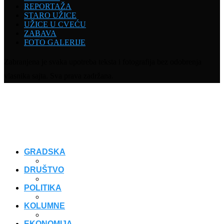
REPORTAŽA
STARO UŽICE
UŽICE U CVEĆU
ZABAVA
FOTO GALERIJE
Zabranjena je svaka upotreba teksta i fotografija bez odobrenja
vlasnika sajta. Sva prava zadržana.
GRADSKA
DRUŠTVO
POLITIKA
KOLUMNE
EKONOMIJA