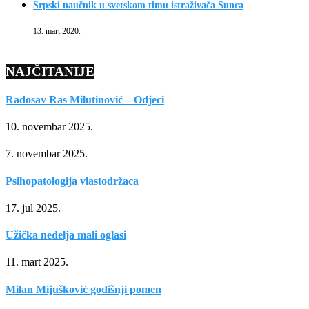
Srpski naučnik u svetskom timu istraživača Sunca
13. mart 2020.
NAJČITANIJE
Radosav Ras Milutinović – Odjeci
10. novembar 2025.
7. novembar 2025.
Psihopatologija vlastodržaca
17. jul 2025.
Užička nedelja mali oglasi
11. mart 2025.
Milan Mijušković godišnji pomen