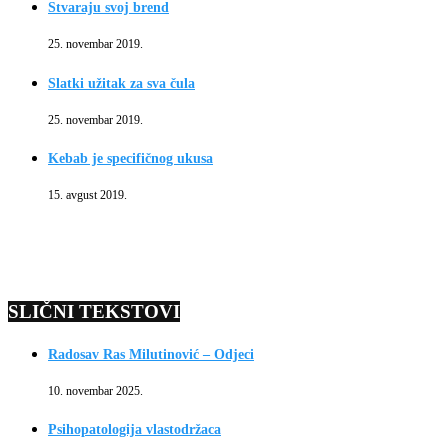
Stvaraju svoj brend
25. novembar 2019.
Slatki užitak za sva čula
25. novembar 2019.
Kebab je specifičnog ukusa
15. avgust 2019.
SLIČNI TEKSTOVI
Radosav Ras Milutinović – Odjeci
10. novembar 2025.
Psihopatologija vlastodržaca