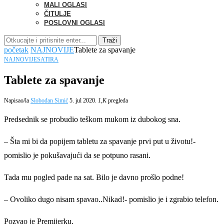
MALI OGLASI
ČITULJE
POSLOVNI OGLASI
Traži
početak
NAJNOVIJE
Tablete za spavanje
NAJNOVIJE
SATIRA
Tablete za spavanje
Napisao/la
Slobodan Simić
5. jul 2020.
1,K
pregleda
Predsednik se probudio teškom mukom iz dubokog sna.
– Šta mi bi da popijem tabletu za spavanje prvi put u životu!-
pomislio je pokušavajući da se potpuno rasani.
Tada mu pogled pade na sat. Bilo je davno prošlo podne!
– Ovoliko dugo nisam spavao..Nikad!- pomislio je i zgrabio telefon.
Pozvao je Premijerku.