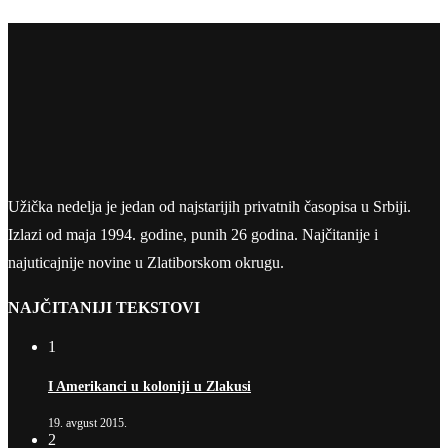
Užička nedelja je jedan od najstarijih privatnih časopisa u Srbiji.
Izlazi od maja 1994. godine, punih 26 godina. Najčitanije i
najuticajnije novine u Zlatiborskom okrugu.
NAJČITANIJI TEKSTOVI
1
I Amerikanci u koloniji u Zlakusi
19. avgust 2015.
2