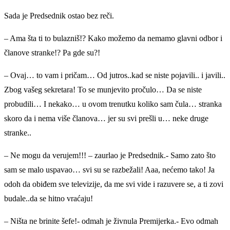
Sada je Predsednik ostao bez reči.
– Ama šta ti to bulazniš!? Kako možemo da nemamo glavni odbor i
članove stranke!? Pa gde su?!
– Ovaj… to vam i pričam… Od jutros..kad se niste pojavili.. i javili..
Zbog vašeg sekretara! To se munjevito pročulo… Da se niste
probudili… I nekako… u ovom trenutku koliko sam čula… stranka
skoro da i nema više članova… jer su svi prešli u… neke druge
stranke..
– Ne mogu da verujem!!! – zaurlao je Predsednik.- Samo zato što
sam se malo uspavao… svi su se razbežali! Aaa, nećemo tako! Ja
odoh da obiđem sve televizije, da me svi vide i razuvere se, a ti zovi
budale..da se hitno vraćaju!
– Ništa ne brinite šefe!- odmah je živnula Premijerka.- Evo odmah