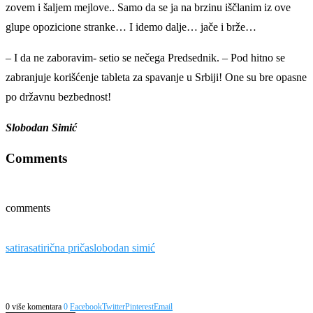
zovem i šaljem mejlove.. Samo da se ja na brzinu iščlanim iz ove
glupe opozicione stranke… I idemo dalje… jače i brže…
– I da ne zaboravim- setio se nečega Predsednik. – Pod hitno se
zabranjuje korišćenje tableta za spavanje u Srbiji! One su bre opasne
po državnu bezbednost!
Slobodan Simić
Comments
comments
satira
satirična priča
slobodan simić
0 više komentara
0
Facebook
Twitter
Pinterest
Email