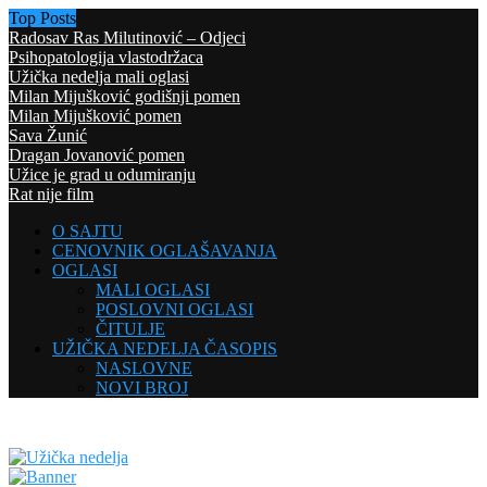
Top Posts
Radosav Ras Milutinović – Odjeci
Psihopatologija vlastodržaca
Užička nedelja mali oglasi
Milan Mijušković godišnji pomen
Milan Mijušković pomen
Sava Žunić
Dragan Jovanović pomen
Užice je grad u odumiranju
Rat nije film
O SAJTU
CENOVNIK OGLAŠAVANJA
OGLASI
MALI OGLASI
POSLOVNI OGLASI
ČITULJE
UŽIČKA NEDELJA ČASOPIS
NASLOVNE
NOVI BROJ