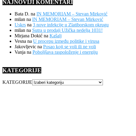
NAJNOVIJI KOMENTARI
Bata D.
na
IN MEMORIAM – Stevan Mirković
milan
na
IN MEMORIAM – Stevan Mirković
Uskrs
na
3 nove infekcije u Zlatiborskom okrugu
milan
na
Sutra u prodaji Užička nedelja 1031!
Mirjana Dokić
na
Kašalj
Vesna
na
U procepu između politike i virusa
Jakovljevic
na
Posao koji se voli ili ne voli
Vanja
na
Poboljšava raspoloženje i energiju
KATEGORIJE
KATEGORIJE