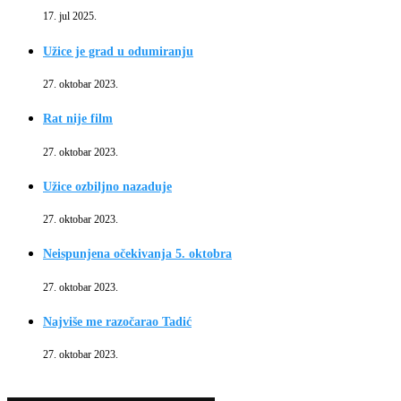
17. jul 2025.
Užice je grad u odumiranju
27. oktobar 2023.
Rat nije film
27. oktobar 2023.
Užice ozbiljno nazaduje
27. oktobar 2023.
Neispunjena očekivanja 5. oktobra
27. oktobar 2023.
Najviše me razočarao Tadić
27. oktobar 2023.