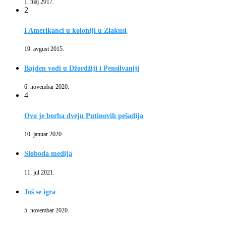
1. maj 2017.
2
I Amerikanci u koloniji u Zlakusi
19. avgust 2015.
Bajden vodi u Džordžiji i Pensilvaniji
6. novembar 2020.
4
Ovo je borba dveju Putinovih pešadija
10. januar 2020.
Sloboda medija
11. jul 2021.
Još se igra
5. novembar 2020.