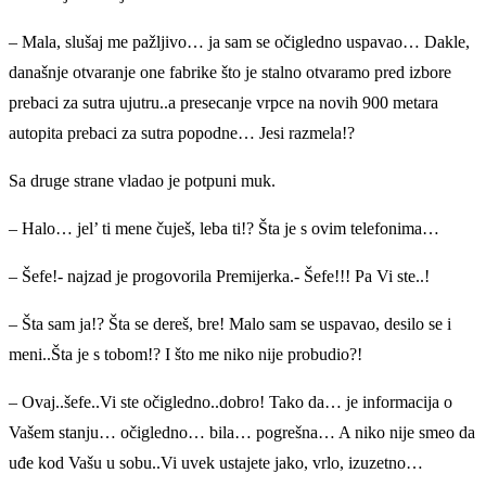
– Mala, slušaj me pažljivo… ja sam se očigledno uspavao… Dakle,
današnje otvaranje one fabrike što je stalno otvaramo pred izbore
prebaci za sutra ujutru..a presecanje vrpce na novih 900 metara
autopita prebaci za sutra popodne… Jesi razmela!?
Sa druge strane vladao je potpuni muk.
– Halo… jel’ ti mene čuješ, leba ti!? Šta je s ovim telefonima…
– Šefe!- najzad je progovorila Premijerka.- Šefe!!! Pa Vi ste..!
– Šta sam ja!? Šta se dereš, bre! Malo sam se uspavao, desilo se i
meni..Šta je s tobom!? I što me niko nije probudio?!
– Ovaj..šefe..Vi ste očigledno..dobro! Tako da… je informacija o
Vašem stanju… očigledno… bila… pogrešna… A niko nije smeo da
uđe kod Vašu u sobu..Vi uvek ustajete jako, vrlo, izuzetno…