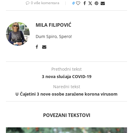
0 više komentara
0
MILA FILIPOVIĆ
Dum Spiro, Spero!
Prethodni tekst
3 nova slučaja COVID-19
Naredni tekst
U Čajetini 3 nove osobe zaražene korona virusom
POVEZANI TEKSTOVI