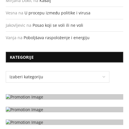
Mirjana Dokić
na
Kašalj
Vesna
na
U procepu između politike i virusa
Jakovljevic
na
Posao koji se voli ili ne voli
Vanja
na
Poboljšava raspoloženje i energiju
KATEGORIJE