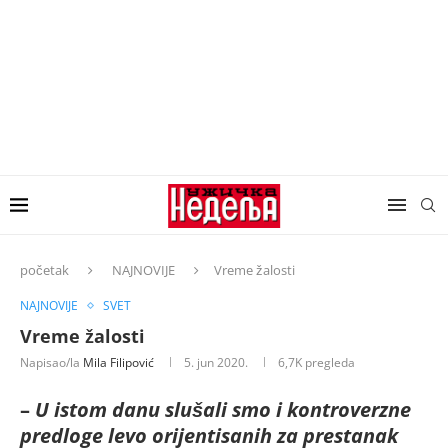
početak
NAJNOVIJE
Vreme žalosti
NAJNOVIJE
SVET
Vreme žalosti
Napisao/la
Mila Filipović
5. jun 2020.
6,7K
pregleda
–
U istom danu slušali smo i kontroverzne
predloge levo orijentisanih za prestanak