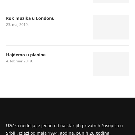
Rok muzika u Londonu
23. maj 2019.
Hajdemo u planine
4. februar 2019.
Užička nedelja je jedan od najstarijih privatnih časopisa u
Srbiji. Izlazi od maja 1994. godine, punih 26 godina.