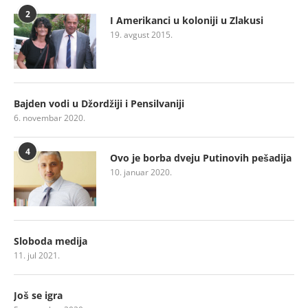
2
I Amerikanci u koloniji u Zlakusi
19. avgust 2015.
Bajden vodi u Džordžiji i Pensilvaniji
6. novembar 2020.
4
Ovo je borba dveju Putinovih pešadija
10. januar 2020.
Sloboda medija
11. jul 2021.
Još se igra