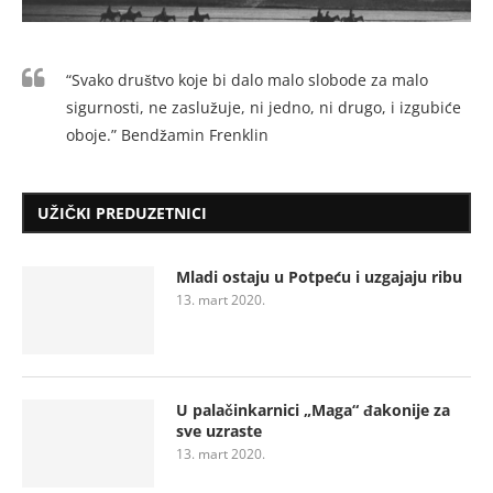
“Svako društvo koje bi dalo malo slobode za malo
sigurnosti, ne zaslužuje, ni jedno, ni drugo, i izgubiće
oboje.” Bendžamin Frenklin
UŽIČKI PREDUZETNICI
Mladi ostaju u Potpeću i uzgajaju ribu
13. mart 2020.
U palačinkarnici „Maga“ đakonije za
sve uzraste
13. mart 2020.