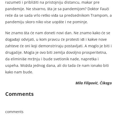
razumeti i približiti na pristojniju distancu, makar pre
pandemije. Ne stvarno, šta je sa pandemijom? Doktor Fauči
reče da se sada vrlo retko viđa sa predsednikom Trampom, a
pandemiju skoro niko vise uopšte i ne pominje.
Ne znamo šta će nam doneti novi dan. Ne znamo kako će se
događaji odvijati, u kom pravcu će protesti iđi i kakve nove
zahteve će oni koji demonstriraju postavljati. A moglo je biti i
drugačije. Mogla je ovo biti zemlja dovoljno prosperitetna,
da eliminiše mržnju i bude svetionik nade, napretka i
uspeha. Možda jednog dana, ali do tada će nam ionako biti
kako nam bude.
Mila Filipović, Čikago
Comments
comments