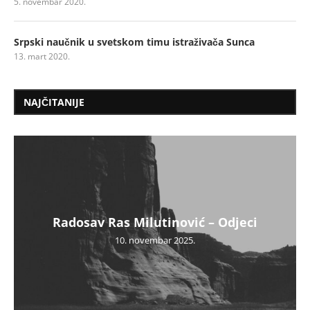
5. novembar 2020.
Srpski naučnik u svetskom timu istraživača Sunca
13. mart 2020.
NAJČITANIJE
Radosav Ras Milutinović – Odjeci
10. novembar 2025.