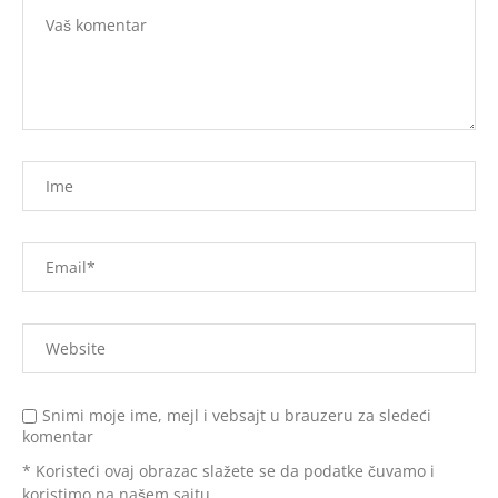
Snimi moje ime, mejl i vebsajt u brauzeru za sledeći
komentar
* Koristeći ovaj obrazac slažete se da podatke čuvamo i
koristimo na našem sajtu.