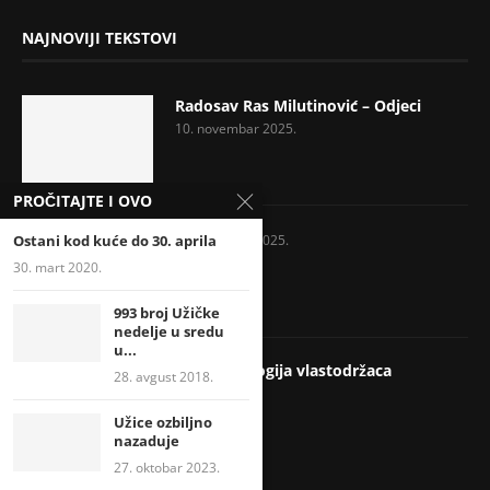
NAJNOVIJI TEKSTOVI
Radosav Ras Milutinović – Odjeci
10. novembar 2025.
PROČITAJTE I OVO
Ostani kod kuće do 30. aprila
7. novembar 2025.
30. mart 2020.
993 broj Užičke
nedelje u sredu
u...
Psihopatologija vlastodržaca
28. avgust 2018.
17. jul 2025.
Užice ozbiljno
nazaduje
27. oktobar 2023.