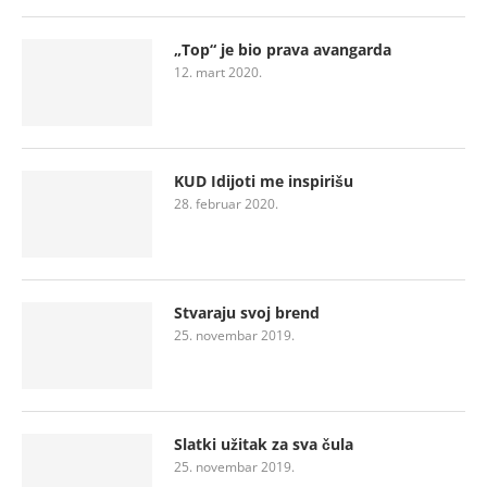
„Top“ je bio prava avangarda
12. mart 2020.
KUD Idijoti me inspirišu
28. februar 2020.
Stvaraju svoj brend
25. novembar 2019.
Slatki užitak za sva čula
25. novembar 2019.