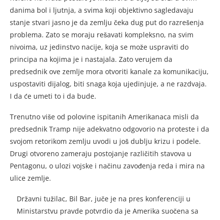
danima bol i ljutnja, a svima koji objektivno sagledavaju
stanje stvari jasno je da zemlju čeka dug put do razrešenja
problema. Zato se moraju rešavati kompleksno, na svim
nivoima, uz jedinstvo nacije, koja se može uspraviti do
principa na kojima je i nastajala. Zato verujem da
predsednik ove zemlje mora otvoriti kanale za komunikaciju,
uspostaviti dijalog, biti snaga koja ujedinjuje, a ne razdvaja.
I da će umeti to i da bude.
Trenutno više od polovine ispitanih Amerikanaca misli da
predsednik Tramp nije adekvatno odgovorio na proteste i da
svojom retorikom zemlju uvodi u još dublju krizu i podele.
Drugi otvoreno zameraju postojanje različitih stavova u
Pentagonu, o ulozi vojske i načinu zavođenja reda i mira na
ulice zemlje.
Državni tužilac, Bil Bar, juče je na pres konferenciji u
Ministarstvu pravde potvrdio da je Amerika suočena sa