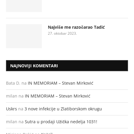
Najviše me razočarao Tadić
27. oktobar 2023.
NAJNOVIJI KOMENTARI
Bata D.
na
IN MEMORIAM – Stevan Mirković
milan
na
IN MEMORIAM – Stevan Mirković
Uskrs
na
3 nove infekcije u Zlatiborskom okrugu
milan
na
Sutra u prodaji Užička nedelja 1031!