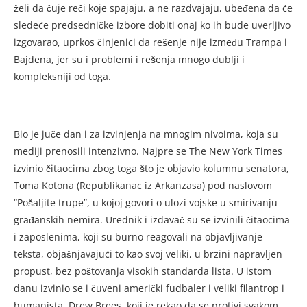
želi da čuje reči koje spajaju, a ne razdvajaju, ubeđena da će
sledeće predsedničke izbore dobiti onaj ko ih bude uverljivo
izgovarao, uprkos činjenici da rešenje nije između Trampa i
Bajdena, jer su i problemi i rešenja mnogo dublji i
kompleksniji od toga.
Bio je juče dan i za izvinjenja na mnogim nivoima, koja su
mediji prenosili intenzivno. Najpre se The New York Times
izvinio čitaocima zbog toga što je objavio kolumnu senatora,
Toma Kotona (Republikanac iz Arkanzasa) pod naslovom
“Pošaljite trupe”, u kojoj govori o ulozi vojske u smirivanju
građanskih nemira. Urednik i izdavač su se izvinili čitaocima
i zaposlenima, koji su burno reagovali na objavljivanje
teksta, objašnjavajući to kao svoj veliki, u brzini napravljen
propust, bez poštovanja visokih standarda lista. U istom
danu izvinio se i čuveni američki fudbaler i veliki filantrop i
humanista, Drew Brees, koji je rekao da se protivi svakom