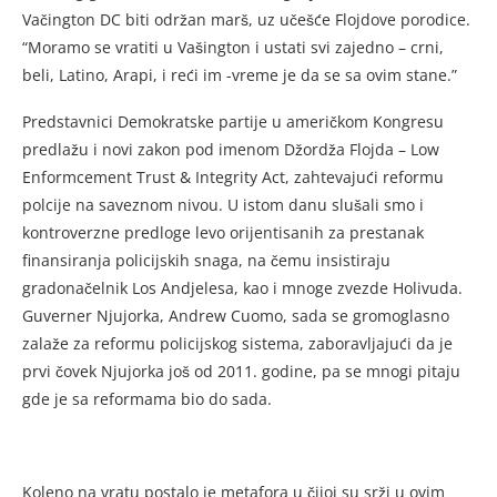
Vačington DC biti održan marš, uz učešće Flojdove porodice.
“Moramo se vratiti u Vašington i ustati svi zajedno – crni,
beli, Latino, Arapi, i reći im -vreme je da se sa ovim stane.”
Predstavnici Demokratske partije u američkom Kongresu
predlažu i novi zakon pod imenom Džordža Flojda – Low
Enformcement Trust & Integrity Act, zahtevajući reformu
polcije na saveznom nivou. U istom danu slušali smo i
kontroverzne predloge levo orijentisanih za prestanak
finansiranja policijskih snaga, na čemu insistiraju
gradonačelnik Los Andjelesa, kao i mnoge zvezde Holivuda.
Guverner Njujorka, Andrew Cuomo, sada se gromoglasno
zalaže za reformu policijskog sistema, zaboravljajući da je
prvi čovek Njujorka još od 2011. godine, pa se mnogi pitaju
gde je sa reformama bio do sada.
Koleno na vratu postalo je metafora u čijoj su srži u ovim