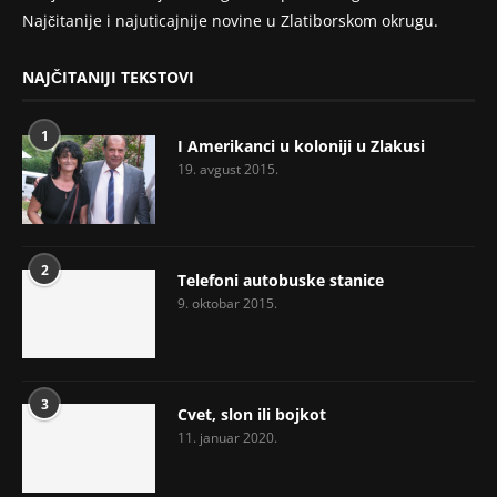
Najčitanije i najuticajnije novine u Zlatiborskom okrugu.
NAJČITANIJI TEKSTOVI
1
I Amerikanci u koloniji u Zlakusi
19. avgust 2015.
2
Telefoni autobuske stanice
9. oktobar 2015.
3
Cvet, slon ili bojkot
11. januar 2020.