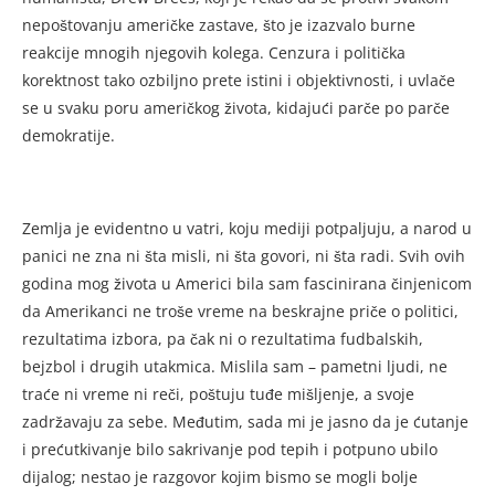
nepoštovanju američke zastave, što je izazvalo burne
reakcije mnogih njegovih kolega. Cenzura i politička
korektnost tako ozbiljno prete istini i objektivnosti, i uvlače
se u svaku poru američkog života, kidajući parče po parče
demokratije.
Zemlja je evidentno u vatri, koju mediji potpaljuju, a narod u
panici ne zna ni šta misli, ni šta govori, ni šta radi. Svih ovih
godina mog života u Americi bila sam fascinirana činjenicom
da Amerikanci ne troše vreme na beskrajne priče o politici,
rezultatima izbora, pa čak ni o rezultatima fudbalskih,
bejzbol i drugih utakmica. Mislila sam – pametni ljudi, ne
traće ni vreme ni reči, poštuju tuđe mišljenje, a svoje
zadržavaju za sebe. Međutim, sada mi je jasno da je ćutanje
i prećutkivanje bilo sakrivanje pod tepih i potpuno ubilo
dijalog; nestao je razgovor kojim bismo se mogli bolje