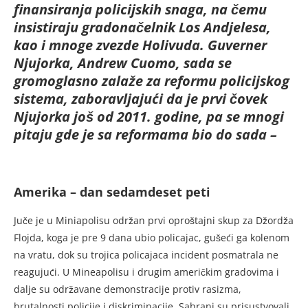
finansiranja policijskih snaga, na čemu
insistiraju gradonačelnik Los Andjelesa,
kao i mnoge zvezde Holivuda. Guverner
Njujorka, Andrew Cuomo, sada se
gromoglasno zalaže za reformu policijskog
sistema, zaboravljajući da je prvi čovek
Njujorka još od 2011. godine, pa se mnogi
pitaju gde je sa reformama bio do sada –
Amerika – dan sedamdeset peti
Juče je u Miniapolisu održan prvi oproštajni skup za Džordža
Flojda, koga je pre 9 dana ubio policajac, gušeći ga kolenom
na vratu, dok su trojica policajaca incident posmatrala ne
reagujući. U Mineapolisu i drugim američkim gradovima i
dalje su održavane demonstracije protiv rasizma,
brutalnosti policije i diskriminacije. Sahrani su prisustvovali