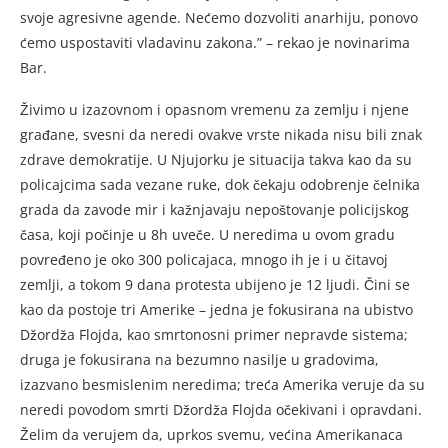
svoje agresivne agende. Nećemo dozvoliti anarhiju, ponovo
ćemo uspostaviti vladavinu zakona.” – rekao je novinarima
Bar.
Živimo u izazovnom i opasnom vremenu za zemlju i njene
građane, svesni da neredi ovakve vrste nikada nisu bili znak
zdrave demokratije. U Njujorku je situacija takva kao da su
policajcima sada vezane ruke, dok čekaju odobrenje čelnika
grada da zavode mir i kažnjavaju nepoštovanje policijskog
časa, koji počinje u 8h uveče. U neredima u ovom gradu
povređeno je oko 300 policajaca, mnogo ih je i u čitavoj
zemlji, a tokom 9 dana protesta ubijeno je 12 ljudi. Čini se
kao da postoje tri Amerike – jedna je fokusirana na ubistvo
Džordža Flojda, kao smrtonosni primer nepravde sistema;
druga je fokusirana na bezumno nasilje u gradovima,
izazvano besmislenim neredima; treća Amerika veruje da su
neredi povodom smrti Džordža Flojda očekivani i opravdani.
Želim da verujem da, uprkos svemu, većina Amerikanaca