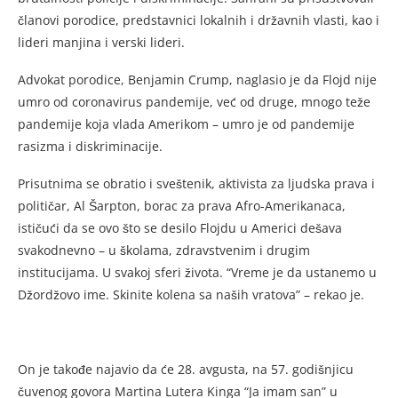
članovi porodice, predstavnici lokalnih i državnih vlasti, kao i
lideri manjina i verski lideri.
Advokat porodice, Benjamin Crump, naglasio je da Flojd nije
umro od coronavirus pandemije, već od druge, mnogo teže
pandemije koja vlada Amerikom – umro je od pandemije
rasizma i diskriminacije.
Prisutnima se obratio i sveštenik, aktivista za ljudska prava i
političar, Al Šarpton, borac za prava Afro-Amerikanaca,
ističući da se ovo što se desilo Flojdu u Americi dešava
svakodnevno – u školama, zdravstvenim i drugim
institucijama. U svakoj sferi života. “Vreme je da ustanemo u
Džordžovo ime. Skinite kolena sa naših vratova” – rekao je.
On je takođe najavio da će 28. avgusta, na 57. godišnjicu
čuvenog govora Martina Lutera Kinga “Ja imam san” u