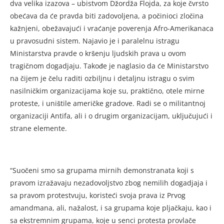
dva velika izazova – ubistvom Džordža Flojda, za koje čvrsto
obećava da će pravda biti zadovoljena, a počinioci zločina
kažnjeni, obežavajući i vraćanje poverenja Afro-Amerikanaca
u pravosudni sistem. Najavio je i paralelnu istragu
Ministarstva pravde o kršenju ljudskih prava u ovom
tragičnom dogadjaju. Takođe je naglasio da će Ministarstvo
na čijem je čelu raditi ozbiljnu i detaljnu istragu o svim
nasilničkim organizacijama koje su, praktično, otele mirne
proteste, i uništile američke gradove. Radi se o militantnoj
organizaciji Antifa, ali i o drugim organizacijam, uključujući i
strane elemente.
“Suočeni smo sa grupama mirnih demonstranata koji s
pravom izražavaju nezadovoljstvo zbog nemilih dogadjaja i
sa pravom protestvuju, koristeći svoja prava iz Prvog
amandmana, ali, nažalost, i sa grupama koje pljačkaju, kao i
sa ekstremnim grupama, koje u senci protesta provlače