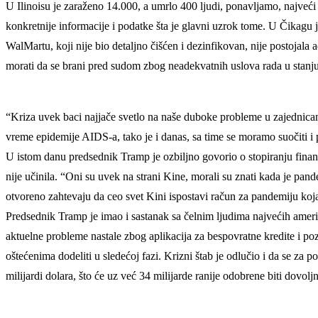
U Ilinoisu je zaraženo 14.000, a umrlo 400 ljudi, ponavljamo, najveć
konkretnije informacije i podatke šta je glavni uzrok tome. U Čikagu
WalMartu, koji nije bio detaljno čišćen i dezinfikovan, nije postojala
morati da se brani pred sudom zbog neadekvatnih uslova rada u stanj
“Kriza uvek baci najjače svetlo na naše duboke probleme u zajednicam
vreme epidemije AIDS-a, tako je i danas, sa time se moramo suočiti i p
U istom danu predsednik Tramp je ozbiljno govorio o stopiranju finansi
nije učinila. “Oni su uvek na strani Kine, morali su znati kada je pan
otvoreno zahtevaju da ceo svet Kini ispostavi račun za pandemiju koja 
Predsednik Tramp je imao i sastanak sa čelnim ljudima najvećih amer
aktuelne probleme nastale zbog aplikacija za bespovratne kredite i 
oštećenima dodeliti u sledećoj fazi. Krizni štab je odlučio i da se za
milijardi dolara, što će uz već 34 milijarde ranije odobrene biti dov