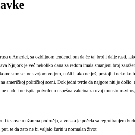
tavke
a u Americi, sa ozbiljnom tendencijom da će taj broj i dalje rasti, iako 
ava Njujork je već nekoliko dana za redom imala smanjeni broj zaraženih
u kome smo se, ne svojom voljom, našli i, ako ne još, postoji li neko ko
 na američkoj političkoj sceni. Dok jedni tvrde da najgore niti je došlo,
 ne nađe i ne ispita potvrđeno uspešna vakcina za ovaj monstrum-virus, 
emu i testove u užarena područja, a vojska je počela sa regrutiranjem b
 put, te da zato ne bi valjalo žuriti u normalan život.