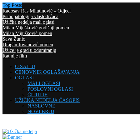
Top Posts
Radosav Ras Milutinović – Odjeci
Psihopatologija vlastodržaca
Užička nedelja mali oglasi
Milan Mijušković godišnji pomen
Milan Mijušković pomen
Sava Žunić
Dragan Jovanović pomen
Užice je grad u odumiranju
Rat nije film
O SAJTU
CENOVNIK OGLAŠAVANJA
OGLASI
MALI OGLASI
POSLOVNI OGLASI
ČITULJE
UŽIČKA NEDELJA ČASOPIS
NASLOVNE
NOVI BROJ