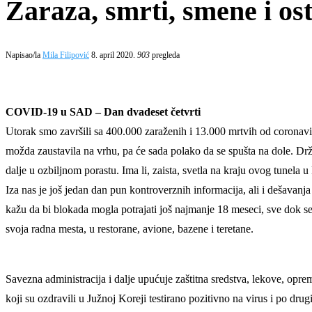
Zaraza, smrti, smene i os
Napisao/la
Mila Filipović
8. april 2020.
903
pregleda
COVID-19 u SAD – Dan dvadeset četvrti
Utorak smo završili sa 400.000 zaraženih i 13.000 mrtvih od coronavirus
možda zaustavila na vrhu, pa će sada polako da se spušta na dole. Drž
dalje u ozbiljnom porastu. Ima li, zaista, svetla na kraju ovog tunela 
Iza nas je još jedan dan pun kontroverznih informacija, ali i dešavanja
kažu da bi blokada mogla potrajati još najmanje 18 meseci, sve dok se
svoja radna mesta, u restorane, avione, bazene i teretane.
Savezna administracija i dalje upućuje zaštitna sredstva, lekove, opr
koji su ozdravili u Južnoj Koreji testirano pozitivno na virus i po drugi