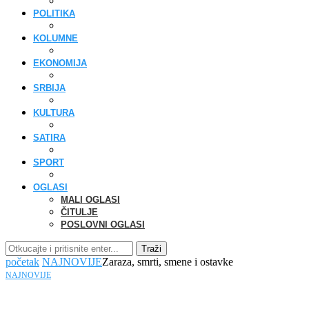
POLITIKA
KOLUMNE
EKONOMIJA
SRBIJA
KULTURA
SATIRA
SPORT
OGLASI
MALI OGLASI
ČITULJE
POSLOVNI OGLASI
Traži
početak
NAJNOVIJE
Zaraza, smrti, smene i ostavke
NAJNOVIJE