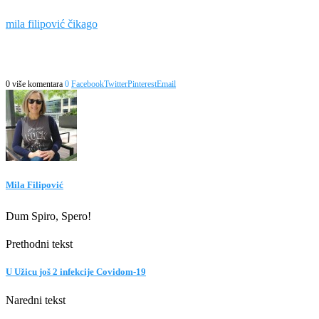
mila filipović čikago
0 više komentara
0
Facebook
Twitter
Pinterest
Email
Mila Filipović
Dum Spiro, Spero!
Prethodni tekst
U Užicu još 2 infekcije Covidom-19
Naredni tekst