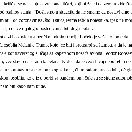
itički se na stanje osvrću analitičari, koji bi želeli da zemlju vide š
u od realnog stanja. “Došli smo u situaciju da ne smemo da postavljamo 
minuli od coronavirusa, što u slučajevima teških bolesnika, ipak ne mora
 nas, i da će dijalog o posledicama biti dug i bolan.
kazi i ostavke u američkoj administraciji. Počelo je vešću o tome da j
šefa osoblja Melanije Tramp, kojoj ce biti i protparol za štampu, a da 
e kontraverznog slučaja sa kapetanom nosača aviona Teodor Roosevelt,
enu, već stavio na stranu kapetana, tvrdeći da je ceo slučaj nepotrebni
menu Coronavirusa ekonomskog zakona, čijim radom predsednik, očigle
om osoblju, koje je u borbi sa pandemijom; čule su se sirene automobil
e nam biti kako nam bude.