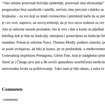
“Ako mismo poravnali krivulju epidemije, poravnali smo ekonomiju” – kr
prognozirao broj zaraženih i umrlih, srećom, nisu precizni i daleko s
brojkama – za sve koji su imali coronavirus i preminuli kažu da su pre
je ceo svet, zapravo, na novoj teritoriji, da je ovo nova realnost za sve
Ako je nekome mozda promaklo, bio je ovo i dan u kome su pljuštali ot
briefing dok je bila na funkciji), smenjena i postavljena na funkciju 
mandatu. Potom je sekretar Navy, Thomas Modly, podneo ostavku, posl
se posle izvinjavao, ali bilo je kasno, jer se predsednik, u međuvrem
Generalnog inspektora Pentagona, Glenn Fine, koji je nadgledao pri
Sinoć je i Čikago prvi put u 8h uveče aplaudirao nesebičnom medicinsk
univerzalno hvala za požrtvovanje. Tako nam je bilo danas, a sutra ć
Comments
comments