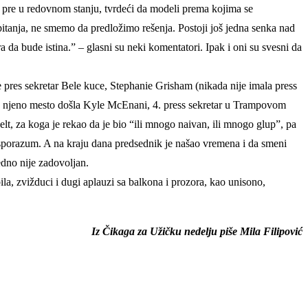
to pre u redovnom stanju, tvrdeći da modeli prema kojima se
pitanja, ne smemo da predložimo rešenja. Postoji još jedna senka nad
 da bude istina.” – glasni su neki komentatori. Ipak i oni su svesni da
e pres sekretar Bele kuce, Stephanie Grisham (nikada nije imala press
je na njeno mesto došla Kyle McEnani, 4. press sekretar u Trampovom
 za koga je rekao da je bio “ili mnogo naivan, ili mnogo glup”, pa
 nesporazum. A na kraju dana predsednik je našao vremena i da smeni
dno nije zadovoljan.
a, zvižduci i dugi aplauzi sa balkona i prozora, kao unisono,
Iz Čikaga za Užičku nedelju piše Mila Filipović