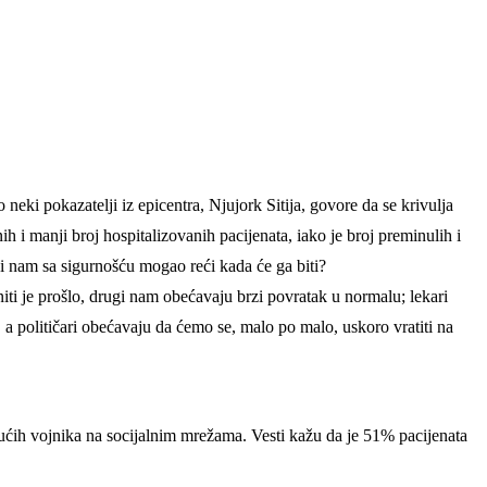
neki pokazatelji iz epicentra, Njujork Sitija, govore da se krivulja
 i manji broj hospitalizovanih pacijenata, iako je broj preminulih i
 bi nam sa sigurnošću mogao reći kada će ga biti?
 niti je prošlo, drugi nam obećavaju brzi povratak u normalu; lekari
a političari obećavaju da ćemo se, malo po malo, uskoro vratiti na
udućih vojnika na socijalnim mrežama. Vesti kažu da je 51% pacijenata