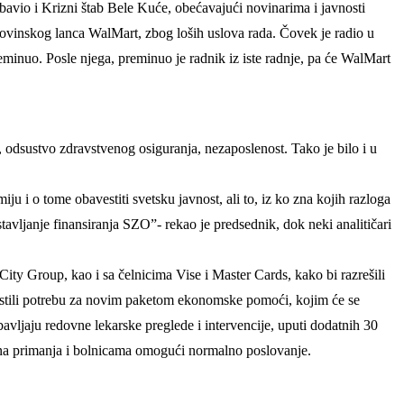
bavio i Krizni štab Bele Kuće, obećavajući novinarima i javnosti
govinskog lanca WalMart, zbog loših uslova rada. Čovek je radio u
reminuo. Posle njega, preminuo je radnik iz iste radnje, pa će WalMart
 odsustvo zdravstvenog osiguranja, nezaposlenost. Tako je bilo i u
u i o tome obavestiti svetsku javnost, ali to, iz ko zna kojih razloga
tavljanje finansiranja SZO”- rekao je predsednik, dok neki analitičari
y Group, kao i sa čelnicima Vise i Master Cards, kako bi razrešili
estili potrebu za novim paketom ekonomske pomoći, kojim će se
bavljaju redovne lekarske preglede i intervencije, uputi dodatnih 30
dovna primanja i bolnicama omogući normalno poslovanje.