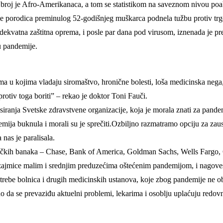
i broj je Afro-Amerikanaca, a tom se statistikom na saveznom nivou poa
 je porodica preminulog 52-godišnjeg muškarca podnela tužbu protiv tr
 adekvatna zaštitna oprema, i posle par dana pod virusom, iznenada je p
u pandemije.
a u kojima vladaju siromaštvo, hronične bolesti, loša medicinska nega,
rotiv toga boriti” – rekao je doktor Toni Fauči.
ranja Svetske zdravstvene organizacije, koja je morala znati za pandemij
demija buknula i morali su je sprečiti.Ozbiljno razmatramo opciju za zaus
nas je paralisala.
ičkih banaka – Chase, Bank of America, Goldman Sachs, Wells Fargo, Cit
pozajmice malim i srednjim preduzećima oštećenim pandemijom, i nagov
 potrebe bolnica i drugih medicinskih ustanova, koje zbog pandemije ne o
oljno da se prevaziđu aktuelni problemi, lekarima i osoblju uplaćuju re