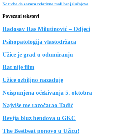
Ne treba da zavara relativno mali broj slučajeva
Povezani tekstovi
Radosav Ras Milutinović – Odjeci
Psihopatologija vlastodržaca
Užice je grad u odumiranju
Rat nije film
Užice ozbiljno nazaduje
Neispunjena očekivanja 5. oktobra
Najviše me razočarao Tadić
Revija bluz bendova u GKC
The Bestbeat ponovo u Užicu!