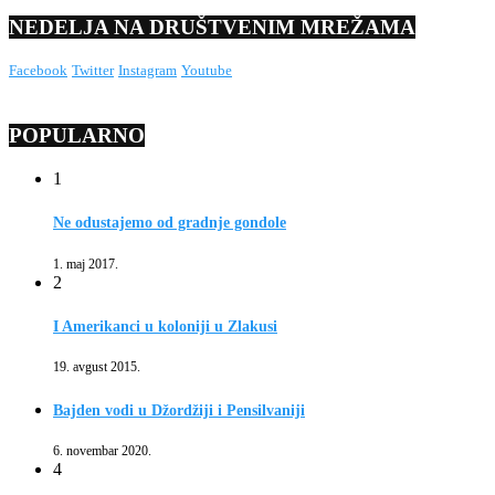
NEDELJA NA DRUŠTVENIM MREŽAMA
Facebook
Twitter
Instagram
Youtube
POPULARNO
1
Ne odustajemo od gradnje gondole
1. maj 2017.
2
I Amerikanci u koloniji u Zlakusi
19. avgust 2015.
Bajden vodi u Džordžiji i Pensilvaniji
6. novembar 2020.
4