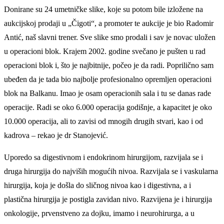
Donirane su 24 umetničke slike, koje su potom bile izložene na
aukcijskoj prodaji u „Čigoti“, a promoter te aukcije je bio Radomir
Antić, naš slavni trener. Sve slike smo prodali i sav je novac uložen
u operacioni blok. Krajem 2002. godine svečano je pušten u rad
operacioni blok i, što je najbitnije, počeo je da radi. Poprilično sam
ubeđen da je tada bio najbolje profesionalno opremljen operacioni
blok na Balkanu. Imao je osam operacionih sala i tu se danas rade
operacije. Radi se oko 6.000 operacija godišnje, a kapacitet je oko
10.000 operacija, ali to zavisi od mnogih drugih stvari, kao i od
kadrova – rekao je dr Stanojević.
Uporedo sa digestivnom i endokrinom hirurgijom, razvijala se i
druga hirurgija do najviših mogućih nivoa. Razvijala se i vaskularna
hirurgija, koja je došla do sličnog nivoa kao i digestivna, a i
plastična hirurgija je postigla zavidan nivo. Razvijena je i hirurgija
onkologije, prvenstveno za dojku, imamo i neurohirurga, a u