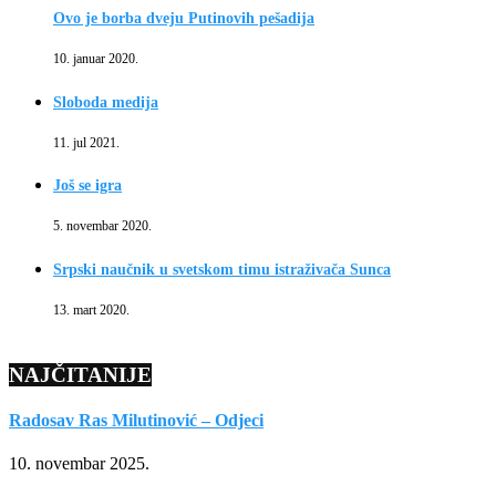
Ovo je borba dveju Putinovih pešadija
10. januar 2020.
Sloboda medija
11. jul 2021.
Još se igra
5. novembar 2020.
Srpski naučnik u svetskom timu istraživača Sunca
13. mart 2020.
NAJČITANIJE
Radosav Ras Milutinović – Odjeci
10. novembar 2025.