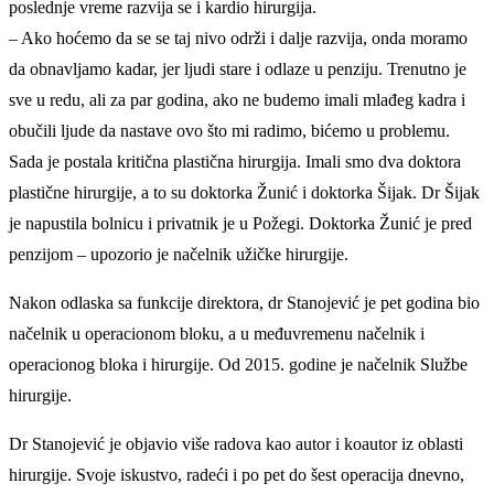
poslednje vreme razvija se i kardio hirurgija.
– Ako hoćemo da se se taj nivo održi i dalje razvija, onda moramo
da obnavljamo kadar, jer ljudi stare i odlaze u penziju. Trenutno je
sve u redu, ali za par godina, ako ne budemo imali mlađeg kadra i
obučili ljude da nastave ovo što mi radimo, bićemo u problemu.
Sada je postala kritična plastična hirurgija. Imali smo dva doktora
plastične hirurgije, a to su doktorka Žunić i doktorka Šijak. Dr Šijak
je napustila bolnicu i privatnik je u Požegi. Doktorka Žunić je pred
penzijom – upozorio je načelnik užičke hirurgije.
Nakon odlaska sa funkcije direktora, dr Stanojević je pet godina bio
načelnik u operacionom bloku, a u međuvremenu načelnik i
operacionog bloka i hirurgije. Od 2015. godine je načelnik Službe
hirurgije.
Dr Stanojević je objavio više radova kao autor i koautor iz oblasti
hirurgije. Svoje iskustvo, radeći i po pet do šest operacija dnevno,