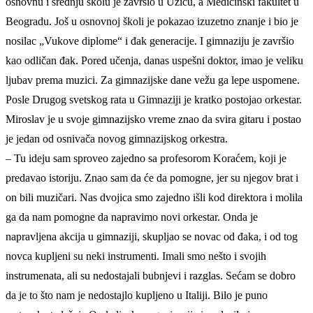
osnovnu i srednju školu je završio u Užicu, a Medicinski fakultet u
Beogradu. Još u osnovnoj školi je pokazao izuzetno znanje i bio je
nosilac „Vukove diplome“ i đak generacije. I gimnaziju je završio
kao odličan đak. Pored učenja, danas uspešni doktor, imao je veliku
ljubav prema muzici. Za gimnazijske dane vežu ga lepe uspomene.
Posle Drugog svetskog rata u Gimnaziji je kratko postojao orkestar.
Miroslav je u svoje gimnazijsko vreme znao da svira gitaru i postao
je jedan od osnivača novog gimnazijskog orkestra.
– Tu ideju sam sproveo zajedno sa profesorom Koraćem, koji je
predavao istoriju. Znao sam da će da pomogne, jer su njegov brat i
on bili muzičari. Nas dvojica smo zajedno išli kod direktora i molila
ga da nam pomogne da napravimo novi orkestar. Onda je
napravljena akcija u gimnaziji, skupljao se novac od đaka, i od tog
novca kupljeni su neki instrumenti. Imali smo nešto i svojih
instrumenata, ali su nedostajali bubnjevi i razglas. Sećam se dobro
da je to što nam je nedostajlo kupljeno u Italiji. Bilo je puno