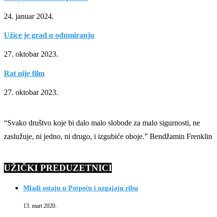
24. januar 2024.
Užice je grad u odumiranju
27. oktobar 2023.
Rat nije film
27. oktobar 2023.
“Svako društvo koje bi dalo malo slobode za malo sigurnosti, ne
zaslužuje, ni jedno, ni drugo, i izgubiće oboje.” Bendžamin Frenklin
UŽIČKI PREDUZETNICI
Mladi ostaju u Potpeću i uzgajaju ribu
13. mart 2020.