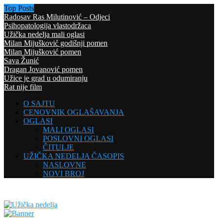
Top Posts
Radosav Ras Milutinović – Odjeci
Psihopatologija vlastodržaca
Užička nedelja mali oglasi
Milan Mijušković godišnji pomen
Milan Mijušković pomen
Sava Žunić
Dragan Jovanović pomen
Užice je grad u odumiranju
Rat nije film
O SAJTU
CENOVNIK OGLAŠAVANJA
OGLASI
MALI OGLASI
POSLOVNI OGLASI
ČITULJE
UŽIČKA NEDELJA ČASOPIS
NASLOVNE
NOVI BROJ