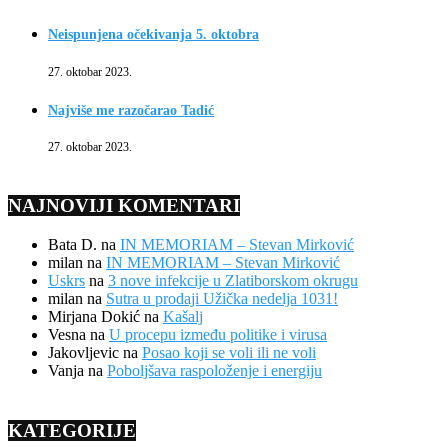
Neispunjena očekivanja 5. oktobra
27. oktobar 2023.
Najviše me razočarao Tadić
27. oktobar 2023.
NAJNOVIJI KOMENTARI
Bata D.
na
IN MEMORIAM – Stevan Mirković
milan
na
IN MEMORIAM – Stevan Mirković
Uskrs
na
3 nove infekcije u Zlatiborskom okrugu
milan
na
Sutra u prodaji Užička nedelja 1031!
Mirjana Dokić
na
Kašalj
Vesna
na
U procepu između politike i virusa
Jakovljevic
na
Posao koji se voli ili ne voli
Vanja
na
Poboljšava raspoloženje i energiju
KATEGORIJE