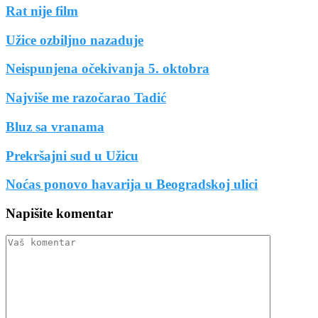
Rat nije film
Užice ozbiljno nazaduje
Neispunjena očekivanja 5. oktobra
Najviše me razočarao Tadić
Bluz sa vranama
Prekršajni sud u Užicu
Noćas ponovo havarija u Beogradskoj ulici
Napišite komentar