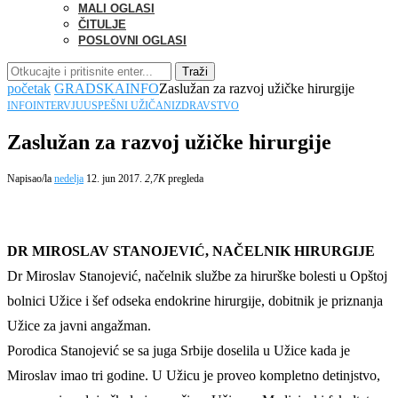
MALI OGLASI
ČITULJE
POSLOVNI OGLASI
Traži
početak
GRADSKA
INFO
Zaslužan za razvoj užičke hirurgije
INFO
INTERVJU
USPEŠNI UŽIČANI
ZDRAVSTVO
Zaslužan za razvoj užičke hirurgije
Napisao/la
nedelja
12. jun 2017.
2,7K
pregleda
DR MIROSLAV STANOJEVIĆ, NAČELNIK HIRURGIJE
Dr Miroslav Stanojević, načelnik službe za hirurške bolesti u Opštoj
bolnici Užice i šef odseka endokrine hirurgije, dobitnik je priznanja
Užice za javni angažman.
Porodica Stanojević se sa juga Srbije doselila u Užice kada je
Miroslav imao tri godine. U Užicu je proveo kompletno detinjstvo,