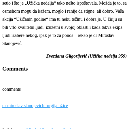
setio i što je „Užička nedelja“ tako nešto ispoštovala. Možda je to, sa
osmehom mogu da kažem, moglo i ranije da stigne, ali dobro. Vaša
akcija “Užičanin godine“ ima tu neku težinu i dobra je. U žiriju su
bili vrlo kvalitetni ljudi, izuzetni u svojoj oblasti i kada takva ekipa
ljudi izabere nekog, ipak je to za ponos – rekao je dr Miroslav
Stanojević.
Zvezdana Gligorijević (Užička nedelja 959)
Comments
comments
dr miroslav stanojević
hirurgija užice