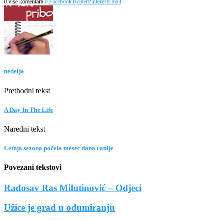
0 više komentara
0
Facebook
Twitter
Pinterest
Email
nedelja
Prethodni tekst
A Day In The Life
Naredni tekst
Letnja sezona počela mesec dana ranije
Povezani tekstovi
Radosav Ras Milutinović – Odjeci
Užice je grad u odumiranju