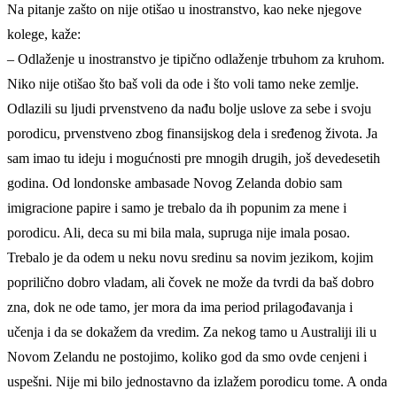
Na pitanje zašto on nije otišao u inostranstvo, kao neke njegove
kolege, kaže:
– Odlaženje u inostranstvo je tipično odlaženje trbuhom za kruhom.
Niko nije otišao što baš voli da ode i što voli tamo neke zemlje.
Odlazili su ljudi prvenstveno da nađu bolje uslove za sebe i svoju
porodicu, prvenstveno zbog finansijskog dela i sređenog života. Ja
sam imao tu ideju i mogućnosti pre mnogih drugih, još devedesetih
godina. Od londonske ambasade Novog Zelanda dobio sam
imigracione papire i samo je trebalo da ih popunim za mene i
porodicu. Ali, deca su mi bila mala, supruga nije imala posao.
Trebalo je da odem u neku novu sredinu sa novim jezikom, kojim
poprilično dobro vladam, ali čovek ne može da tvrdi da baš dobro
zna, dok ne ode tamo, jer mora da ima period prilagođavanja i
učenja i da se dokažem da vredim. Za nekog tamo u Australiji ili u
Novom Zelandu ne postojimo, koliko god da smo ovde cenjeni i
uspešni. Nije mi bilo jednostavno da izlažem porodicu tome. A onda