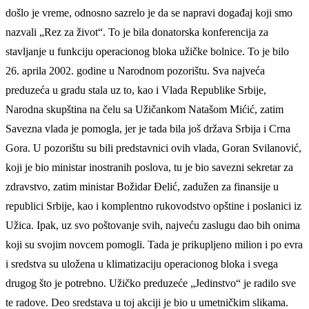
došlo je vreme, odnosno sazrelo je da se napravi događaj koji smo
nazvali „Rez za život“. To je bila donatorska konferencija za
stavljanje u funkciju operacionog bloka užičke bolnice. To je bilo
26. aprila 2002. godine u Narodnom pozorištu. Sva najveća
preduzeća u gradu stala uz to, kao i Vlada Republike Srbije,
Narodna skupština na čelu sa Užičankom Natašom Mićić, zatim
Savezna vlada je pomogla, jer je tada bila još država Srbija i Crna
Gora. U pozorištu su bili predstavnici ovih vlada, Goran Svilanović,
koji je bio ministar inostranih poslova, tu je bio savezni sekretar za
zdravstvo, zatim ministar Božidar Đelić, zadužen za finansije u
republici Srbije, kao i komplentno rukovodstvo opštine i poslanici iz
Užica. Ipak, uz svo poštovanje svih, najveću zaslugu dao bih onima
koji su svojim novcem pomogli. Tada je prikupljeno milion i po evra
i sredstva su uložena u klimatizaciju operacionog bloka i svega
drugog što je potrebno. Užičko preduzeće „Jedinstvo“ je radilo sve
te radove. Deo sredstava u toj akciji je bio u umetničkim slikama.