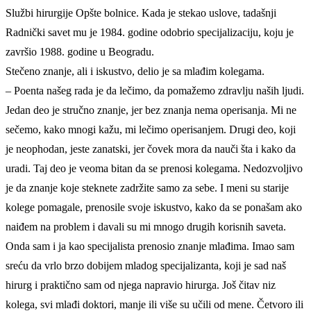
Službi hirurgije Opšte bolnice. Kada je stekao uslove, tadašnji
Radnički savet mu je 1984. godine odobrio specijalizaciju, koju je
završio 1988. godine u Beogradu.
Stečeno znanje, ali i iskustvo, delio je sa mlađim kolegama.
– Poenta našeg rada je da lečimo, da pomažemo zdravlju naših ljudi.
Jedan deo je stručno znanje, jer bez znanja nema operisanja. Mi ne
sečemo, kako mnogi kažu, mi lečimo operisanjem. Drugi deo, koji
je neophodan, jeste zanatski, jer čovek mora da nauči šta i kako da
uradi. Taj deo je veoma bitan da se prenosi kolegama. Nedozvoljivo
je da znanje koje steknete zadržite samo za sebe. I meni su starije
kolege pomagale, prenosile svoje iskustvo, kako da se ponašam ako
naiđem na problem i davali su mi mnogo drugih korisnih saveta.
Onda sam i ja kao specijalista prenosio znanje mlađima. Imao sam
sreću da vrlo brzo dobijem mladog specijalizanta, koji je sad naš
hirurg i praktično sam od njega napravio hirurga. Još čitav niz
kolega, svi mlađi doktori, manje ili više su učili od mene. Četvoro ili