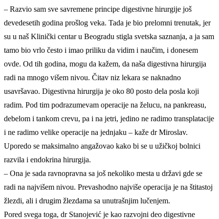
– Razvio sam sve savremene principe digestivne hirurgije još
devedesetih godina prošlog veka. Tada je bio prelomni trenutak, jer
su u naš Klinički centar u Beogradu stigla svetska saznanja, a ja sam
tamo bio vrlo često i imao priliku da vidim i naučim, i donesem
ovde. Od tih godina, mogu da kažem, da naša digestivna hirurgija
radi na mnogo višem nivou. Čitav niz lekara se naknadno
usavršavao. Digestivna hirurgija je oko 80 posto dela posla koji
radim. Pod tim podrazumevam operacije na želucu, na pankreasu,
debelom i tankom crevu, pa i na jetri, jedino ne radimo transplatacije
i ne radimo velike operacije na jednjaku – kaže dr Miroslav.
Uporedo se maksimalno angažovao kako bi se u užičkoj bolnici
razvila i endokrina hirurgija.
– Ona je sada ravnopravna sa još nekoliko mesta u državi gde se
radi na najvišem nivou. Prevashodno najviše operacija je na štitastoj
žlezdi, ali i drugim žlezdama sa unutrašnjim lučenjem.
Pored svega toga, dr Stanojević je kao razvojni deo digestivne