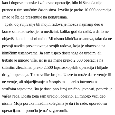
kao i dugovremenske i zahtevne operacije, bilo bi šteta da nije
preneo u tim stručnim časopisima. Izvršio je preko 10.000 operacija.
Imao je šta da prezentuje na kongresima.
– Ipak, objavljivanje tih mojih radova je možda najmanji deo u
kome sam dao sebe, jer u medicini, koliko god da radiš, a da to ne
objaviš, kao da nisi ni radio. Mi nismo klinička ustanova, tako da ne
postoji navika prezentovanja svojih radova, koja je obavezna na
kliničkim ustanovama. Ja sam uspeo dosta toga da uradim, ali
trebalo je mnogo više, jer je iza mene preko 2.500 operacija na
štitastim žlezdama, preko 2.500 laparoskopskih operacija i hiljade
drugih operacija. To su velike brojke. U sve to može da se veruje ili
ne veruje, ali objavljivanje u časopisima i preko interneta na
stručnim sajtovima, što je dostupno široj stručnoj javnosti, potvrda je
vašeg rada. Dosta toga sam uradio i objavio, ali mnogo veći deo
nisam. Moja poruka mlađim kolegama je da i to rade, uporedo sa
operacijama – poručio je naš sagovornik.