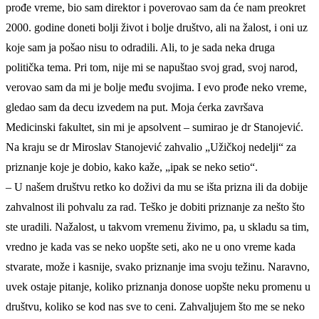
prođe vreme, bio sam direktor i poverovao sam da će nam preokret
2000. godine doneti bolji život i bolje društvo, ali na žalost, i oni uz
koje sam ja pošao nisu to odradili. Ali, to je sada neka druga
politička tema. Pri tom, nije mi se napuštao svoj grad, svoj narod,
verovao sam da mi je bolje među svojima. I evo prođe neko vreme,
gledao sam da decu izvedem na put. Moja ćerka završava
Medicinski fakultet, sin mi je apsolvent – sumirao je dr Stanojević.
Na kraju se dr Miroslav Stanojević zahvalio „Užičkoj nedelji“ za
priznanje koje je dobio, kako kaže, „ipak se neko setio“.
– U našem društvu retko ko doživi da mu se išta prizna ili da dobije
zahvalnost ili pohvalu za rad. Teško je dobiti priznanje za nešto što
ste uradili. Nažalost, u takvom vremenu živimo, pa, u skladu sa tim,
vredno je kada vas se neko uopšte seti, ako ne u ono vreme kada
stvarate, može i kasnije, svako priznanje ima svoju težinu. Naravno,
uvek ostaje pitanje, koliko priznanja donose uopšte neku promenu u
društvu, koliko se kod nas sve to ceni. Zahvaljujem što me se neko