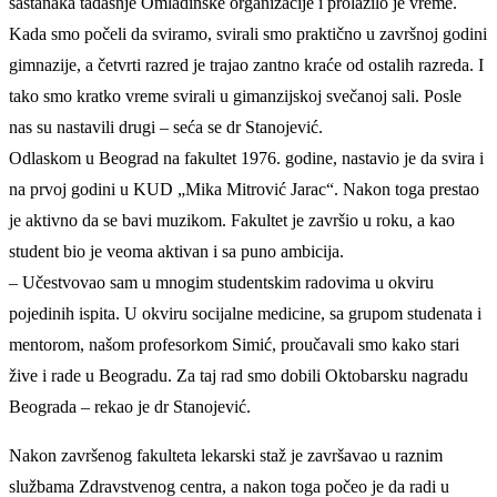
sastanaka tadašnje Omladinske organizacije i prolazilo je vreme.
Kada smo počeli da sviramo, svirali smo praktično u završnoj godini
gimnazije, a četvrti razred je trajao zantno kraće od ostalih razreda. I
tako smo kratko vreme svirali u gimanzijskoj svečanoj sali. Posle
nas su nastavili drugi – seća se dr Stanojević.
Odlaskom u Beograd na fakultet 1976. godine, nastavio je da svira i
na prvoj godini u KUD „Mika Mitrović Jarac“. Nakon toga prestao
je aktivno da se bavi muzikom. Fakultet je završio u roku, a kao
student bio je veoma aktivan i sa puno ambicija.
– Učestvovao sam u mnogim studentskim radovima u okviru
pojedinih ispita. U okviru socijalne medicine, sa grupom studenata i
mentorom, našom profesorkom Simić, proučavali smo kako stari
žive i rade u Beogradu. Za taj rad smo dobili Oktobarsku nagradu
Beograda – rekao je dr Stanojević.
Nakon završenog fakulteta lekarski staž je završavao u raznim
službama Zdravstvenog centra, a nakon toga počeo je da radi u