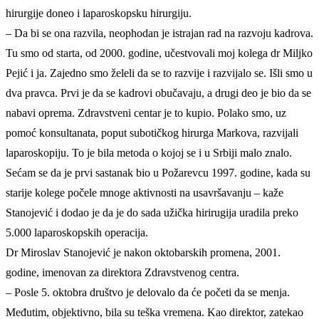
hirurgije doneo i laparoskopsku hirurgiju.
– Da bi se ona razvila, neophodan je istrajan rad na razvoju kadrova.
Tu smo od starta, od 2000. godine, učestvovali moj kolega dr Miljko
Pejić i ja. Zajedno smo želeli da se to razvije i razvijalo se. Išli smo u
dva pravca. Prvi je da se kadrovi obučavaju, a drugi deo je bio da se
nabavi oprema. Zdravstveni centar je to kupio. Polako smo, uz
pomoć konsultanata, poput subotičkog hirurga Markova, razvijali
laparoskopiju. To je bila metoda o kojoj se i u Srbiji malo znalo.
Sećam se da je prvi sastanak bio u Požarevcu 1997. godine, kada su
starije kolege počele mnoge aktivnosti na usavršavanju – kaže
Stanojević i dodao je da je do sada užička hirirugija uradila preko
5.000 laparoskopskih operacija.
Dr Miroslav Stanojević je nakon oktobarskih promena, 2001.
godine, imenovan za direktora Zdravstvenog centra.
– Posle 5. oktobra društvo je delovalo da će početi da se menja.
Međutim, objektivno, bila su teška vremena. Kao direktor, zatekao