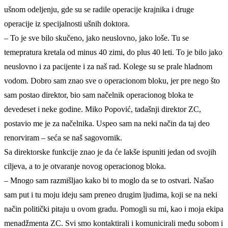
ušnom odeljenju, gde su se radile operacije krajnika i druge
operacije iz specijalnosti ušnih doktora.
– To je sve bilo skučeno, jako neuslovno, jako loše. Tu se
temepratura kretala od minus 40 zimi, do plus 40 leti. To je bilo jako
neuslovno i za pacijente i za naš rad. Kolege su se prale hladnom
vodom. Dobro sam znao sve o operacionom bloku, jer pre nego što
sam postao direktor, bio sam načelnik operacionog bloka te
devedeset i neke godine. Miko Popović, tadašnji direktor ZC,
postavio me je za načelnika. Uspeo sam na neki način da taj deo
renorviram – seća se naš sagovornik.
Sa direktorske funkcije znao je da će lakše ispuniti jedan od svojih
ciljeva, a to je otvaranje novog operacionog bloka.
– Mnogo sam razmišljao kako bi to moglo da se to ostvari. Našao
sam put i tu moju ideju sam preneo drugim ljudima, koji se na neki
način politički pitaju u ovom gradu. Pomogli su mi, kao i moja ekipa
menadžmenta ZC. Svi smo kontaktirali i komunicirali među sobom i