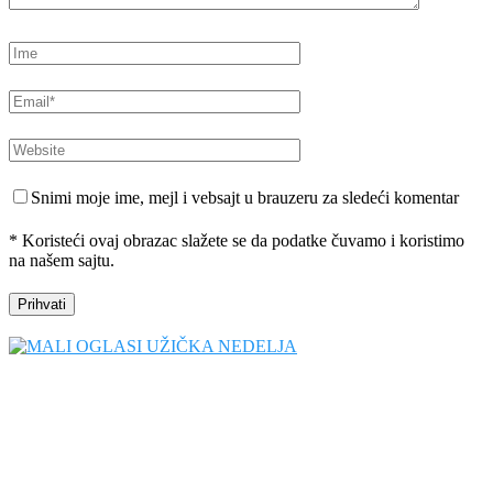
Snimi moje ime, mejl i vebsajt u brauzeru za sledeći komentar
* Koristeći ovaj obrazac slažete se da podatke čuvamo i koristimo
na našem sajtu.