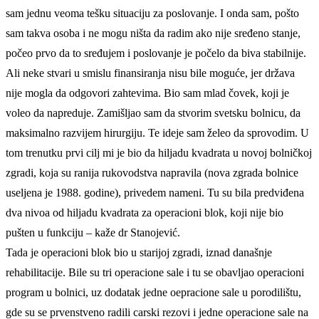
sam jednu veoma tešku situaciju za poslovanje. I onda sam, pošto
sam takva osoba i ne mogu ništa da radim ako nije sređeno stanje,
počeo prvo da to sređujem i poslovanje je počelo da biva stabilnije.
Ali neke stvari u smislu finansiranja nisu bile moguće, jer država
nije mogla da odgovori zahtevima. Bio sam mlad čovek, koji je
voleo da napreduje. Zamišljao sam da stvorim svetsku bolnicu, da
maksimalno razvijem hirurgiju. Te ideje sam želeo da sprovodim. U
tom trenutku prvi cilj mi je bio da hiljadu kvadrata u novoj bolničkoj
zgradi, koja su ranija rukovodstva napravila (nova zgrada bolnice
useljena je 1988. godine), privedem nameni. Tu su bila predviđena
dva nivoa od hiljadu kvadrata za operacioni blok, koji nije bio
pušten u funkciju – kaže dr Stanojević.
Tada je operacioni blok bio u starijoj zgradi, iznad današnje
rehabilitacije. Bile su tri operacione sale i tu se obavljao operacioni
program u bolnici, uz dodatak jedne oepracione sale u porodilištu,
gde su se prvenstveno radili carski rezovi i jedne operacione sale na