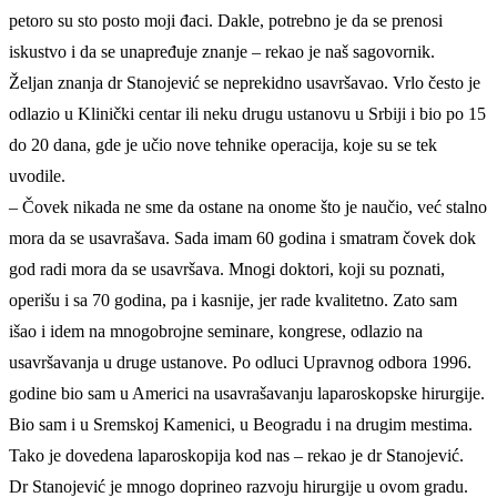
petoro su sto posto moji đaci. Dakle, potrebno je da se prenosi
iskustvo i da se unapređuje znanje – rekao je naš sagovornik.
Željan znanja dr Stanojević se neprekidno usavršavao. Vrlo često je
odlazio u Klinički centar ili neku drugu ustanovu u Srbiji i bio po 15
do 20 dana, gde je učio nove tehnike operacija, koje su se tek
uvodile.
– Čovek nikada ne sme da ostane na onome što je naučio, već stalno
mora da se usavrašava. Sada imam 60 godina i smatram čovek dok
god radi mora da se usavršava. Mnogi doktori, koji su poznati,
operišu i sa 70 godina, pa i kasnije, jer rade kvalitetno. Zato sam
išao i idem na mnogobrojne seminare, kongrese, odlazio na
usavršavanja u druge ustanove. Po odluci Upravnog odbora 1996.
godine bio sam u Americi na usavrašavanju laparoskopske hirurgije.
Bio sam i u Sremskoj Kamenici, u Beogradu i na drugim mestima.
Tako je dovedena laparoskopija kod nas – rekao je dr Stanojević.
Dr Stanojević je mnogo doprineo razvoju hirurgije u ovom gradu.