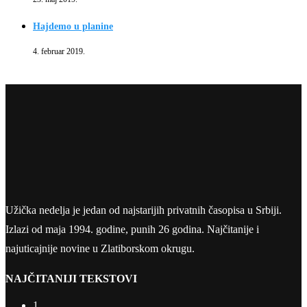
Hajdemo u planine
4. februar 2019.
Užička nedelja je jedan od najstarijih privatnih časopisa u Srbiji.
Izlazi od maja 1994. godine, punih 26 godina. Najčitanije i
najuticajnije novine u Zlatiborskom okrugu.
NAJČITANIJI TEKSTOVI
1