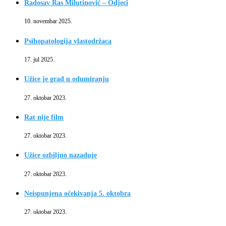
Radosav Ras Milutinović – Odjeci
10. novembar 2025.
Psihopatologija vlastodržaca
17. jul 2025.
Užice je grad u odumiranju
27. oktobar 2023.
Rat nije film
27. oktobar 2023.
Užice ozbiljno nazaduje
27. oktobar 2023.
Neispunjena očekivanja 5. oktobra
27. oktobar 2023.