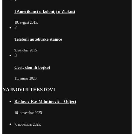
I Amerikanci u koloniji u Zlakusi
19. avgust 2015.
2
Telefoni autobuske stanice
9. oktobar 2015.
3
Cvet, slon ili bojkot
11. januar 2020.
NAJNOVIJI TEKSTOVI
Radosav Ras Milutinović – Odjeci
10. novembar 2025.
7. novembar 2025.