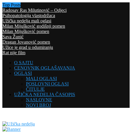
Top Posts
Radosav Ras Milutinović – Odjeci
Psihopatologija vlastodržaca
Užička nedelja mali oglasi
Milan Mijušković godišnji pomen
Milan Mijušković pomen
Sava Žunić
Dragan Jovanović pomen
Užice je grad u odumiranju
Rat nije film
O SAJTU
CENOVNIK OGLAŠAVANJA
OGLASI
MALI OGLASI
POSLOVNI OGLASI
ČITULJE
UŽIČKA NEDELJA ČASOPIS
NASLOVNE
NOVI BROJ