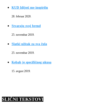
KUD Idijoti me inspirišu
28. februar 2020.
Stvaraju svoj brend
25. novembar 2019.
Slatki užitak za sva čula
25. novembar 2019.
Kebab je specifičnog ukusa
15. avgust 2019.
SLIČNI TEKSTOVI