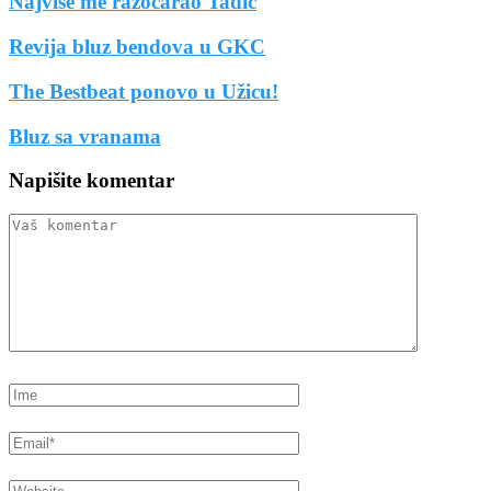
Najviše me razočarao Tadić
Revija bluz bendova u GKC
The Bestbeat ponovo u Užicu!
Bluz sa vranama
Napišite komentar