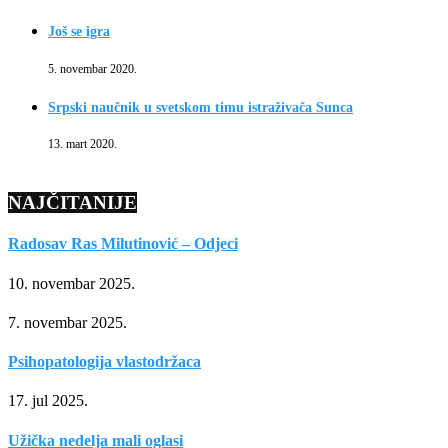
Još se igra
5. novembar 2020.
Srpski naučnik u svetskom timu istraživača Sunca
13. mart 2020.
NAJČITANIJE
Radosav Ras Milutinović – Odjeci
10. novembar 2025.
7. novembar 2025.
Psihopatologija vlastodržaca
17. jul 2025.
Užička nedelja mali oglasi