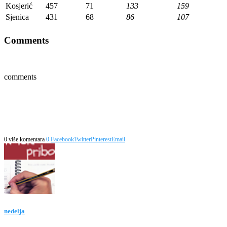
Kosjerić
457
71
133
159
Sjenica
431
68
86
107
Comments
comments
0 više komentara
0
Facebook
Twitter
Pinterest
Email
nedelja