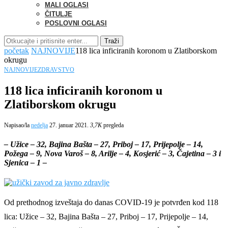
MALI OGLASI
ČITULJE
POSLOVNI OGLASI
Traži
početak
NAJNOVIJE
118 lica inficiranih koronom u Zlatiborskom
okrugu
NAJNOVIJE
ZDRAVSTVO
118 lica inficiranih koronom u
Zlatiborskom okrugu
Napisao/la
nedelja
27. januar 2021.
3,7K
pregleda
– Užice – 32, Bajina Bašta – 27, Priboj – 17, Prijepolje – 14,
Požega – 9, Nova Varoš – 8, Arilje – 4, Kosjerić – 3, Čajetina – 3 i
Sjenica – 1 –
Od prethodnog izveštaja do danas COVID-19 je potvrđen kod 118
lica: Užice – 32, Bajina Bašta – 27, Priboj – 17, Prijepolje – 14,