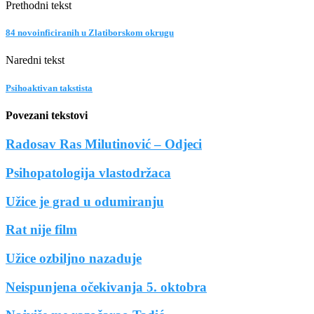
Prethodni tekst
84 novoinficiranih u Zlatiborskom okrugu
Naredni tekst
Psihoaktivan takstista
Povezani tekstovi
Radosav Ras Milutinović – Odjeci
Psihopatologija vlastodržaca
Užice je grad u odumiranju
Rat nije film
Užice ozbiljno nazaduje
Neispunjena očekivanja 5. oktobra