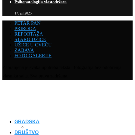
Psihopatologija vlastodržaca
17. jul 2025.
PETAR PAN
PRIRODA
REPORTAŽA
STARO UŽICE
UŽICE U CVEĆU
ZABAVA
FOTO GALERIJE
Zabranjena je svaka upotreba teksta i fotografija bez odobrenja
vlasnika sajta. Sva prava zadržana.
GRADSKA
DRUŠTVO