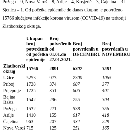
Požega – 9, Nova Varoš – 8, Arilje – 4, Kosjerić – 3, Čajetina – 3 i
Sjenica – 1. Od početka epidemije do danas ukupno je potvrđeno
15766 slučajeva infekcije korona virusom (COVID-19) na teritoriji
Zlatiborskog okruga.
Ukupan
Broj
broj
potvrđenih
Broj
Broj
potvrđenih
od
potvrđenih u
potvrđenih u
od početka
01.01.do
DECEMBRU
NOVEMBRU
epidemije
27.01.2021.
Zlatiborski
15766
2891
6307
3581
okrug
Užice
5253
973
2300
1065
Priboj
1738
374
687
377
Prijepolje
1725
351
606
401
Bajina
1542
296
755
304
Bašta
Požega
1532
271
538
356
Arilje
1410
155
617
418
Čajetina
963
207
334
229
Nova Varoš
715
125
251
165