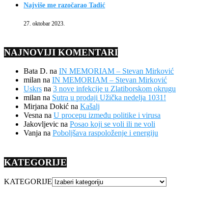
Najviše me razočarao Tadić
27. oktobar 2023.
NAJNOVIJI KOMENTARI
Bata D.
na
IN MEMORIAM – Stevan Mirković
milan
na
IN MEMORIAM – Stevan Mirković
Uskrs
na
3 nove infekcije u Zlatiborskom okrugu
milan
na
Sutra u prodaji Užička nedelja 1031!
Mirjana Dokić
na
Kašalj
Vesna
na
U procepu između politike i virusa
Jakovljevic
na
Posao koji se voli ili ne voli
Vanja
na
Poboljšava raspoloženje i energiju
KATEGORIJE
KATEGORIJE