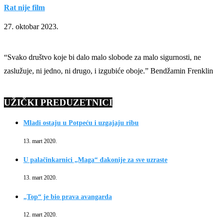
Rat nije film
27. oktobar 2023.
“Svako društvo koje bi dalo malo slobode za malo sigurnosti, ne
zaslužuje, ni jedno, ni drugo, i izgubiće oboje.” Bendžamin Frenklin
UŽIČKI PREDUZETNICI
Mladi ostaju u Potpeću i uzgajaju ribu
13. mart 2020.
U palačinkarnici „Maga“ đakonije za sve uzraste
13. mart 2020.
„Top“ je bio prava avangarda
12. mart 2020.