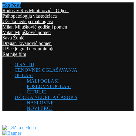
Top Posts
Radosav Ras Milutinović – Odjeci
Psihopatologija vlastodržaca
Užička nedelja mali oglasi
Milan Mijušković godišnji pomen
Milan Mijušković pomen
Sava Žunić
Dragan Jovanović pomen
Užice je grad u odumiranju
Rat nije film
O SAJTU
CENOVNIK OGLAŠAVANJA
OGLASI
MALI OGLASI
POSLOVNI OGLASI
ČITULJE
UŽIČKA NEDELJA ČASOPIS
NASLOVNE
NOVI BROJ