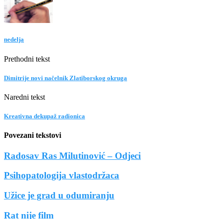
nedelja
Prethodni tekst
Dimitrije novi načelnik Zlatiborskog okruga
Naredni tekst
Kreativna dekupaž radionica
Povezani tekstovi
Radosav Ras Milutinović – Odjeci
Psihopatologija vlastodržaca
Užice je grad u odumiranju
Rat nije film