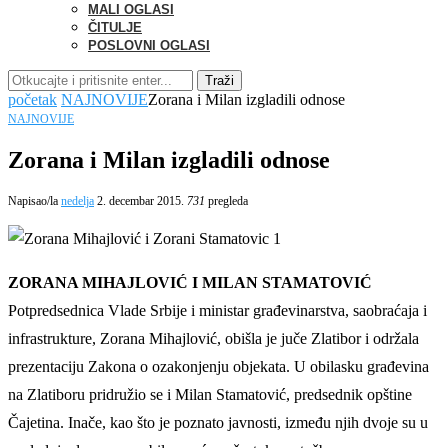
MALI OGLASI
ČITULJE
POSLOVNI OGLASI
Traži
početak
NAJNOVIJE
Zorana i Milan izgladili odnose
NAJNOVIJE
Zorana i Milan izgladili odnose
Napisao/la
nedelja
2. decembar 2015.
731
pregleda
ZORANA MIHAJLOVIĆ I MILAN STAMATOVIĆ
Potpredsednica Vlade Srbije i ministar građevinarstva, saobraćaja i
infrastrukture, Zorana Mihajlović, obišla je juče Zlatibor i održala
prezentaciju Zakona o ozakonjenju objekata. U obilasku građevina
na Zlatiboru pridružio se i Milan Stamatović, predsednik opštine
Čajetina. Inače, kao što je poznato javnosti, između njih dvoje su u