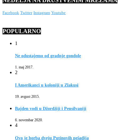
NEDELJA NA DRUŠTVENIM MREŽAMA
Facebook
Twitter
Instagram
Youtube
POPULARNO
1
Ne odustajemo od gradnje gondole
1. maj 2017.
2
I Amerikanci u koloniji u Zlakusi
19. avgust 2015.
Bajden vodi u Džordžiji i Pensilvaniji
6. novembar 2020.
4
Ovo je borba dveju Putinovih pešadija