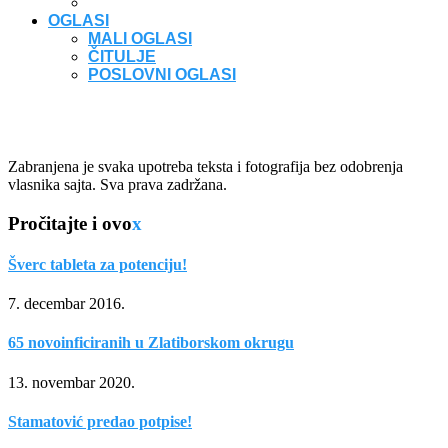
OGLASI
MALI OGLASI
ČITULJE
POSLOVNI OGLASI
Zabranjena je svaka upotreba teksta i fotografija bez odobrenja
vlasnika sajta. Sva prava zadržana.
Pročitajte i ovo
x
Šverc tableta za potenciju!
7. decembar 2016.
65 novoinficiranih u Zlatiborskom okrugu
13. novembar 2020.
Stamatović predao potpise!