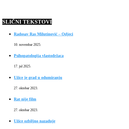
SLIČNI TEKSTOVI
Radosav Ras Milutinović – Odjeci
10. novembar 2025.
Psihopatologija vlastodržaca
17. jul 2025.
Užice je grad u odumiranju
27. oktobar 2023.
Rat nije film
27. oktobar 2023.
Užice ozbiljno nazaduje