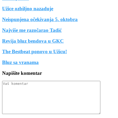
Užice ozbiljno nazaduje
Neispunjena očekivanja 5. oktobra
Najviše me razočarao Tadić
Revija bluz bendova u GKC
The Bestbeat ponovo u Užicu!
Bluz sa vranama
Napišite komentar