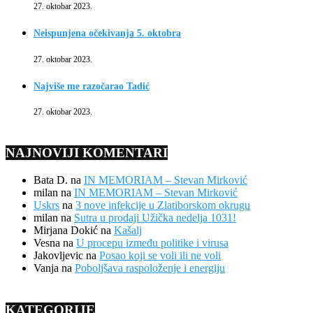
27. oktobar 2023.
Neispunjena očekivanja 5. oktobra
27. oktobar 2023.
Najviše me razočarao Tadić
27. oktobar 2023.
NAJNOVIJI KOMENTARI
Bata D.
na
IN MEMORIAM – Stevan Mirković
milan
na
IN MEMORIAM – Stevan Mirković
Uskrs
na
3 nove infekcije u Zlatiborskom okrugu
milan
na
Sutra u prodaji Užička nedelja 1031!
Mirjana Dokić
na
Kašalj
Vesna
na
U procepu između politike i virusa
Jakovljevic
na
Posao koji se voli ili ne voli
Vanja
na
Poboljšava raspoloženje i energiju
KATEGORIJE