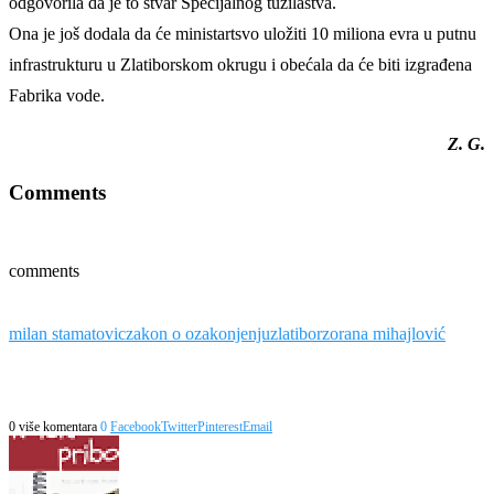
odgovorila da je to stvar Specijalnog tužilaštva.
Ona je još dodala da će ministartsvo uložiti 10 miliona evra u putnu
infrastrukturu u Zlatiborskom okrugu i obećala da će biti izgrađena
Fabrika vode.
Z. G.
Comments
comments
milan stamatovic
zakon o ozakonjenju
zlatibor
zorana mihajlović
0 više komentara
0
Facebook
Twitter
Pinterest
Email