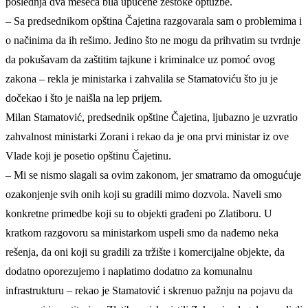
poslednja dva meseca bila upućene žestoke optužbe.
– Sa predsednikom opština Čajetina razgovarala sam o problemima i
o načinima da ih rešimo. Jedino što ne mogu da prihvatim su tvrdnje
da pokušavam da zaštitim tajkune i kriminalce uz pomoć ovog
zakona – rekla je ministarka i zahvalila se Stamatoviću što ju je
dočekao i što je naišla na lep prijem.
Milan Stamatović, predsednik opštine Čajetina, ljubazno je uzvratio
zahvalnost ministarki Zorani i rekao da je ona prvi ministar iz ove
Vlade koji je posetio opštinu Čajetinu.
– Mi se nismo slagali sa ovim zakonom, jer smatramo da omogućuje
ozakonjenje svih onih koji su gradili mimo dozvola. Naveli smo
konkretne primedbe koji su to objekti građeni po Zlatiboru. U
kratkom razgovoru sa ministarkom uspeli smo da nađemo neka
rešenja, da oni koji su gradili za tržište i komercijalne objekte, da
dodatno oporezujemo i naplatimo dodatno za komunalnu
infrastrukturu – rekao je Stamatović i skrenuo pažnju na pojavu da