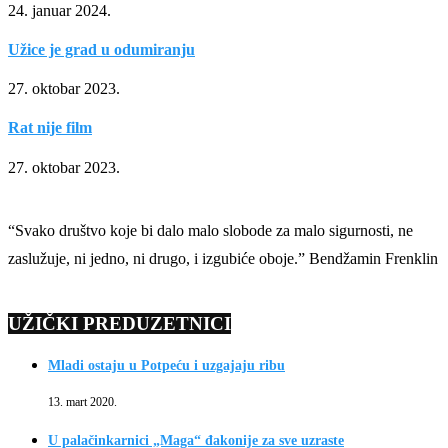
24. januar 2024.
Užice je grad u odumiranju
27. oktobar 2023.
Rat nije film
27. oktobar 2023.
“Svako društvo koje bi dalo malo slobode za malo sigurnosti, ne
zaslužuje, ni jedno, ni drugo, i izgubiće oboje.” Bendžamin Frenklin
UŽIČKI PREDUZETNICI
Mladi ostaju u Potpeću i uzgajaju ribu
13. mart 2020.
U palačinkarnici „Maga“ đakonije za sve uzraste