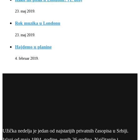
23. maj 2019.
Rok muzika u Londonu
23. maj 2019.
Hajdemo u planine
4. februar 2019.
Užička nedelja je jedan od najstarijih privatnih časopisa u Srbiji.
Izlazi od maja 1994. godine, punih 26 godina. Najčitanije i