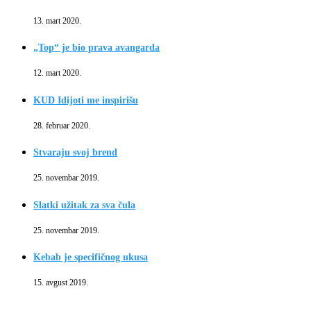
13. mart 2020.
„Top“ je bio prava avangarda
12. mart 2020.
KUD Idijoti me inspirišu
28. februar 2020.
Stvaraju svoj brend
25. novembar 2019.
Slatki užitak za sva čula
25. novembar 2019.
Kebab je specifičnog ukusa
15. avgust 2019.