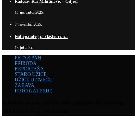
Radosav Ras Milutinović – Odjeci
10. novembar 2025.
7. novembar 2025.
Psihopatologija vlastodržaca
17. jul 2025.
PETAR PAN
PRIRODA
REPORTAŽA
STARO UŽICE
UŽICE U CVEĆU
ZABAVA
FOTO GALERIJE
Zabranjena je svaka upotreba teksta i fotografija bez odobrenja
vlasnika sajta. Sva prava zadržana.