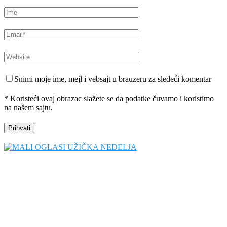
Snimi moje ime, mejl i vebsajt u brauzeru za sledeći komentar
* Koristeći ovaj obrazac slažete se da podatke čuvamo i koristimo
na našem sajtu.