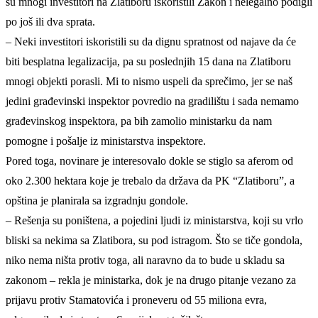
su mnogi investitori na Zlatiboru iskoristili Zakon i nelegalno podigli
po još ili dva sprata.
– Neki investitori iskoristili su da dignu spratnost od najave da će
biti besplatna legalizacija, pa su poslednjih 15 dana na Zlatiboru
mnogi objekti porasli. Mi to nismo uspeli da sprečimo, jer se naš
jedini građevinski inspektor povredio na gradilištu i sada nemamo
građevinskog inspektora, pa bih zamolio ministarku da nam
pomogne i pošalje iz ministarstva inspektore.
Pored toga, novinare je interesovalo dokle se stiglo sa aferom od
oko 2.300 hektara koje je trebalo da država da PK “Zlatiboru”, a
opština je planirala sa izgradnju gondole.
– Rešenja su poništena, a pojedini ljudi iz ministarstva, koji su vrlo
bliski sa nekima sa Zlatibora, su pod istragom. Što se tiče gondola,
niko nema ništa protiv toga, ali naravno da to bude u skladu sa
zakonom – rekla je ministarka, dok je na drugo pitanje vezano za
prijavu protiv Stamatovića i proneveru od 55 miliona evra,